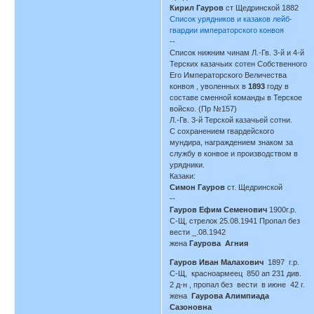
Кирил Гауров
ст Щедринской 1882
Список урядников и казаков лейб-
гвардии императорского конвоя
--
Список нижним чинам Л.-Гв. 3-й и 4-й
Терских казачьих сотен Собственного
Его Императорского Величества
конвоя , уволенных в
1893
году в
составе сменной команды в Терское
войско. (Пр №157)
Л.-Гв. 3-й Терской казачьей сотни.
С сохранением гвардейского
мундира, награждением знаком за
службу в конвое и производством в
урядники.
Казаки:
Симон Гауров
ст. Щедринской
--
Гауров Ефим Семенович
1900г.р.
С-Щ, стрелок 25.08.1941 Пропал без
вести _.08.1942
жена
Гаурова Агния
Гауров Иван Малахович
1897 г.р.
С-Щ, красноармеец 850 ап 231 див.
2 д-н , пропал без вести в июне 42 г.
жена
Гаурова Алимпиада
Сазоновна