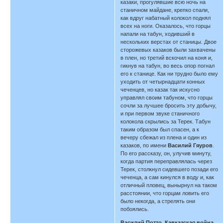
казаки, прогулявшие всю ночь на
станичном майдане, крепко спали,
как вдруг набатный колокол поднял
всех на ноги. Оказалось, что горцы
напали на табун, ходивший в
нескольких верстах от станицы. Двое
сторожевых казаков были захвачены
в плен, но третий вскочил на коня и,
гикнув на табун, во весь опор погнал
его к станице. Как ни трудно было ему
уходить от четырнадцати конных
чеченцев, но казак так искусно
управлял своим табуном, что горцы
сочли за лучшее бросить эту добычу,
и при первом звуке станичного
колокола скрылись за Терек. Табун
таким образом был спасен, а к
вечеру сбежал из плена и один из
казаков, по имени
Василий Гяуров
.
По его рассказу, он, улучив минуту,
когда партия переправлялась через
Терек, столкнул сидевшего позади его
чеченца, а сам кинулся в воду и, как
отличный пловец, вынырнул на таком
расстоянии, что горцам ловить его
было некогда, а стрелять они
побоялись.
Василий Потто. Кавказская война.