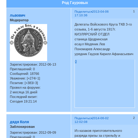
Род Гауровых
1
Поделиться
2013-04-06
львович
17:10:36
Модератор
Делегаты Войскового Круга ТКВ 3-го
созыва, 1-6 августа 1917г.
КИЗЛЯРСКИЙ ОТДЕЛ
станица Щедринская
есаул Медяник Лев
Пономарев Александр
урядник Гауров Кирилл Афанасьевич
0
Зарегистрирован
: 2012-06-13
Приглашений:
0
Сообщений:
18766
Уважение:
[+274/-1]
Позитив:
[+383/-3]
Провел на форуме:
2 месяца 16 дней
Последний визит:
Сегодня 19:21:14
2
Поделиться
2014-06-02
дядя Коля
12:02:08
Заблокирован
Из казаков приготовительного
Зарегистрирован
: 2012-09-09
разряда призы за стрельбу и
Приглашений:
0