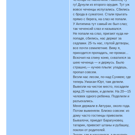
гу! Дунули из второго орудия. Тут уж
вовсе чеченцы испугались. Сбились
с брода в суматохе. Стали прыгать
прямо с берега, на слаз не попали.
У Антипина тут самый их был слаз;
так чеченсий слаз и назывался.
Не попали на слаз, пригают куда ни-
попадя, сбились, нас держат за
седлами. 25-ть нас, глупой детворы,
все почти семилетние. Вижу я,
приходится пропадать, не-промах...
Вскочил на спину коню, схватился за
шею чеченца — и держусь. Было
страшно,— кучею плыли: упадешь,
пропал совсем.
Везли нас лесом, по-над Сунжею; где
теперь Умахан-Юрт, там делили.
Вывезли на чистое место, посадили
вряд 25 человек, и делили. На 20—15
человек одного ребенка. Поделили и
разъехались.
Меня держали в Автурах, около года.
Потом выменяли. Близко совсем: из
дому часто гостинцы привозили.
Бывалочи, приедет Барагуновец
татарин, привезет штаны и рубашку,
поклон от родителей.
Знали, где я находился, а выкупить