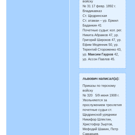
войску
№ 31 17 февр. 1892 г.
Владикавказ
Ст. Щедринская
Ст. атаман – ур. Ермил
Баданкин 41
Почетные судьи: кол. рег.
Никита Абрамов 47, ур.
Григорий Широков 47, ур.
Ефим Медянник 50, ур.
Терентий Стороженко 43,
ур.
Максим Гауров
42,
ур. Ассон Павлов 45.
львович написал(а):
Приказы по терскому
войску
№ 320 5/9 июня 1908 г.
Увольняются за
прослужением трехлетия
почетные судьи ст.
Щедринской урядники
Никифор Шляхтин,
Христофор Зыртов,
Мефодий Шамин, Петр
Самарцев.