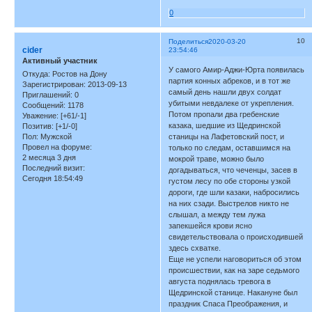
0
10
Поделиться
2020-03-20
cider
23:54:46
Активный участник
У самого Амир-Аджи-Юрта появилась
Откуда:
Ростов на Дону
партия конных абреков, и в тот же
Зарегистрирован
: 2013-09-13
самый день нашли двух солдат
Приглашений:
0
убитыми невдалеке от укрепления.
Сообщений:
1178
Потом пропали два гребенские
Уважение:
[+61/-1]
казака, шедшие из Щедринской
Позитив:
[+1/-0]
Пол:
Мужской
станицы на Лафетовский пост, и
Провел на форуме:
только по следам, оставшимся на
2 месяца 3 дня
мокрой траве, можно было
Последний визит:
догадываться, что чеченцы, засев в
Сегодня 18:54:49
густом лесу по обе стороны узкой
дороги, где шли казаки, набросились
на них сзади. Выстрелов никто не
слышал, а между тем лужа
запекшейся крови ясно
свидетельствовала о происходившей
здесь схватке.
Еще не успели наговориться об этом
происшествии, как на заре седьмого
августа поднялась тревога в
Щедринской станице. Накануне был
праздник Спаса Преображения, и