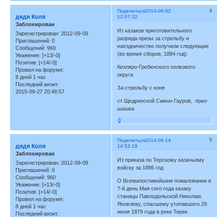
4
Поделиться
2014-06-02
дядя Коля
12:07:32
Заблокирован
Из казаков приготовительного
Зарегистрирован
: 2012-09-09
разряда призы за стрельбу и
Приглашений:
0
наездничество получили следующие
Сообщений:
960
(во время сборов, 1884 год):
Уважение:
[+13/-0]
Позитив:
[+14/-0]
Кизляро-Гребенского полкового
Провел на форуме:
округа
8 дней 1 час
Последний визит:
За стрельбу с коня
2015-09-27 20:48:57
ст Щедринской Симон Гауров, приз-
шашка
0
5
Поделиться
2014-06-14
дядя Коля
14:52:19
Заблокирован
Из приказа по Терскому казачьему
Зарегистрирован
: 2012-09-09
войску за 1886 год
Приглашений:
0
Сообщений:
960
О Всемилостивейшем пожаловании в
Уважение:
[+13/-0]
7-й день Мая сего года казаку
Позитив:
[+14/-0]
станицы Павлодольской Николаю
Провел на форуме:
Яковлеву, спасшему утопавшего 29
8 дней 1 час
июля 1879 года в реке Терек
Последний визит: