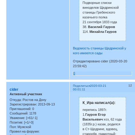
Подворные списки
виноделов Щедринской
станицы Гребенского
казачьего полка
21 сентября 1833 года
38.
Василий Гауров
114.
Михайла Гауров
Ведомость станицы Щедринской у
кого имеются сады
Отредактировано cider (2020-03-20
23:59:42)
0
12
Поделиться
2020-03-21
cider
00:01:11
Активный участник
Откуда:
Ростов на Дону
К_Ира написал(а):
Зарегистрирован
: 2013-09-13
Приглашений:
0
перепись 1897г.
Сообщений:
1178
1.
Гауров Егор
Уважение:
[+61/-1]
Васильевич
хоз, 62 года
Позитив:
[+1/-0]
(1835г.р.) казак, родился
Пол:
Мужской
в Ст-Щедрине, вдовец,
Провел на форуме:
старообр, грамотный-