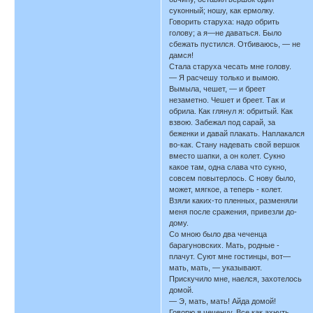
суконный; ношу, как ермолку.
Говорить старуха: надо обрить
голову; а я—не даваться. Было
сбежать пустился. Отбиваюсь, — не
дамся!
Стала старуха чесать мне голову.
— Я расчешу только и вымою.
Вымыла, чешет, — и бреет
незаметно. Чешет и бреет. Так и
обрила. Как глянул я: обритый. Как
взвою. Забежал под сарай, за
беженки и давай плакать. Наплакался
во-как. Стану надевать свой вершок
вместо шапки, а он колет. Сукно
какое там, одна слава что сукно,
совсем повытерлось. С нову было,
может, мягкое, а теперь - колет.
Взяли каких-то пленных, разменяли
меня после сражения, привезли до-
дому.
Со мною было два чеченца
барагуновских. Мать, родные -
плачут. Суют мне гостинцы, вот—
мать, мать, — указывают.
Прискучило мне, наелся, захотелось
домой.
— Э, мать, мать! Айда домой!
Говорю я чеченцу. Все как ахнуть.