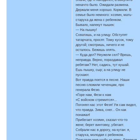
неначто было. Ожидали размена.
Держали меня хорошо. Кормили. В
семье было немного: хозяин, мать-
старуха да жена с ребенком.
Бывало, напекут пышек:
— На пышку!
Схватишь, и на улицу. Обступят
татарчата, просят. Тому кусок, тому
другой; смотришь, ничего и не
осталось. Бежишь опять.
— Куда дел? Неужели сел? Врешь,
неправда. Верно, пораздавал
ребятам? Нет, садись, тут кушай.
Ешь пышку, сыр; а на улицу не
пускают.
Вот правда поется в песне. Наши
песню сложили чеченцам, про
генерала Фезю.
«Горе нам, Фези к нам
«С войском стремится»...
Погонял нас этот Фезя! Уж сам видел,
что правда. Зима, снег... Он как
понажал!
Прибегает хозяин, сказал что-то
жене; берет винтовку, убегает.
Собрали нас в дорогу, на кутан: я,
старуха, молодая с ребенком.
Прислали мне шубу из дпму. Длинные