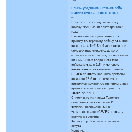
Список урядников и казаков лейб-
гвардии императорского конвоя
--
Приказ по Терскому казачьему
войску №213 от 18 сентября 1892
года
Взамен списка, приложенного к
приказу по Терскому войску от 6 мая
сего года за №115, объявляется при
сем, для надлежащего, до кого
относится, исполнения, новый список
нижним чинам вверенного мне
войска, в числе 115-ти человек,
назначенным на укомплектование
СЕИВК по штату военного времени,
согласно 18-й ст. положения о
названном конвое, объявленного при
приказе по военному ведомству
1891г.
за №155
Список нижним чинам Терского
казачьего войска в числе 115
человек, назначенным на
укомплектование СЕИВК по штату
военного времени.
Кизляро-Гребенского полкового
округа
Урядники: