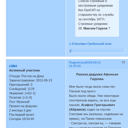
Список строевым и
нестроевым урядникам
Киз-Греб.КП по
старшинству их службы
за сентябрь 1877г.:
Строевые урядники:
28.
Максим Гауров
?
1-й Кизляро-Гребенской полк
0
15
Поделиться
2020-03-21
cider
11:25:32
Активный участник
Разсказ дедушки Афоньки
Откуда:
Ростов на Дону
Гаурова.
Зарегистрирован
: 2013-09-13
Приглашений:
0
Мне было тогда около семи лет.
Сообщений:
1178
Пахали под просо.
Уважение:
[+61/-1]
Было около обеда. Уже некоторые
Позитив:
[+1/-0]
поотпрягали варить, но все еще
Пол:
Мужской
пахали.
Агафон Григорьевич
Провел на форуме:
(Абрамов)
ходил за плугом.
2 месяца 3 дня
Смотрим мы (малыши, сидевшие на
Последний визит:
ярмах), на Панин повыехали.
Сегодня 18:54:49
- Смотри-ка, смотри-ка, — говорим
мы: — сколько казаков на Папином