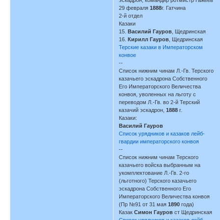
29 февраля
1888
г. Гатчина
2-й отдел
Казаки
15.
Василий Гауров
, Щедринская
16.
Кирилл Гауров
, Щедринская
Терские казаки в Императорском
конвое
--
Список нижним чинам Л.-Гв. Терского
казачьего эскадрона Собственного
Его Императорского Величества
конвоя, уволенных на льготу с
переводом Л.-Гв. во 2-й Терский
казачий эскадрон,
1888
г.
Казаки:
Василий Гауров
Список урядников и казаков лейб-
гвардии императорского конвоя
--
Список нижним чинам Терского
казачьего войска выбранным на
укомплектование Л.-Гв. 2-го
(льготного) Терского казачьего
эскадрона Собственного Его
Императорского Величества конвоя
(Пр №91 от 31 мая
1890
года)
Казак
Симон Гауров
ст Щедринская
Список урядников и казаков лейб-