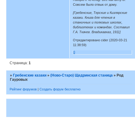
Совсем было отвык от дому.
[Гребенские, Терские и Кизлярские
казаки. Книга для чтения в
станичных и полковых школах,
библиотеках и командах. Составил
Г.А. Ткачев. Владикавказ, 1911]
Отредактировано cider (2020-03-21
11:38:59)
0
Страница:
1
»
Гребенские казаки
»
(Ново-Старо) Щедринская станица
»
Род
Гауровых
Рейтинг форумов
|
Создать форум бесплатно