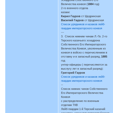
Величества конвоя (
1884
год)
2-го военного отдела
казаки:
Кирил Гауров
ст Щедринская
Василий Гауров
ст Щедринская
Список урядников и казаков лейб-
гвардии императорского конвоя
---
3. Список нижним чинам Л.-Гв. 2-го
Терского казачьего эскадрона
Собственного Его Императорского
Величества Конвоя, уволенным из
конвоя в войско с перечислением в
отставку и в запасный разряд,
1885
год
унтер-офицеры ( перечисляются за
выслугу лет в запасный разряд):
Григорий Гауров
Список урядников и казаков лейб-
гвардии императорского конвоя
--
Список нижних чинов Собственного
Его Императорского Величества
Конвоя
с распределение по военным
отделам ТКВ
Лейб-гвардии 1-й Терский казачий
эскадрон, командир ротмистр Гажеев