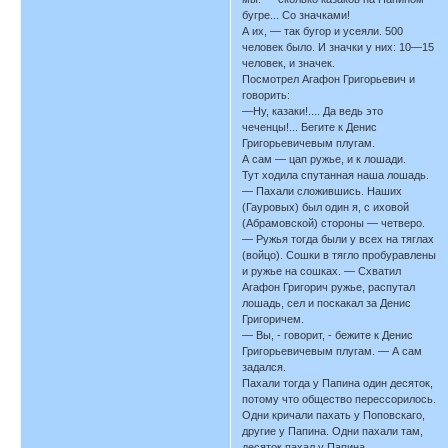
бугре... Со значками!
А их, — так бугор и усеяли. 500
человек было. И значки у них: 10—15
человек, и значек.
Посмотрел Агафон Григорьевич и
говорить:
—Ну, казаки!.... Да ведь это
чеченцы!... Бегите к Денис
Григорьевичевым плугам.
А сам — цап ружье, и к лошади.
Тут ходила спутанная наша лошадь.
— Пахали сложившись. Наших
(Гауровых) был один я, с иховой
(Абрамовской) стороны — четверо.
— Ружья тогда были у всех на тяглах
(войцо). Сошки в тягло пробуравлены
и ружье на сошках. — Схватил
Агафон Григорич ружье, распутал
лошадь, сел и поскакал за Денис
Григоричем.
— Вы, - говорит, - бежите к Денис
Григорьевичевым плугам. — А сам
задался.
Пахали тогда у Папина один десяток,
потому что общество перессорилось.
Одни кричали пахать у Поповскаго,
другие у Папина. Одни пахали там,
десяток пахал у Папина.