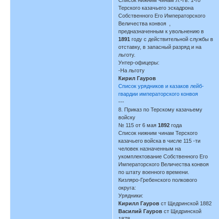
Терского казачьего эскадрона
Собственного Его Императорского
Величества конвоя ,
предназначенным к увольнению в
1891
году с действительной службы в
отставку, в запасный разряд и на
льготу.
Унтер-офицеры:
-На льготу
Кирил Гауров
Список урядников и казаков лейб-
гвардии императорского конвоя
---
8. Приказ по Терскому казачьему
войску
№ 115 от 6 мая
1892
года
Список нижним чинам Терского
казачьего войска в числе 115 -ти
человек назначенным на
укомплектование Собственного Его
Императорского Величества конвоя
по штату военного времени.
Кизляро-Гребенского полкового
округа:
Урядники:
Кирилл Гауров
ст Щедринской 1882
Василий Гауров
ст Щедринской
1878