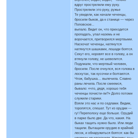
вдруг прострелили ему руку.
Прострелили это руку, ружье
Те увидели, как начали чеченцы,
бросили быков, да к станице — через
Поповское...
выпало. Видит он, что приходится
пропадать, упал наземь и не
ворочается, притворился мертвыми.
Наскочат чеченцы, натянутся
натянутся шашками, лошади боятся.
Секут его, норовят все в голову, а он
втянули голову, не шевелится.
Подумали, что мертвый человек,
бросили. После очнулся, вся голова в
лоскутах, так кусочки и болтаются.
Чтож, бабушка.... вылечила. Славно
раны лечила. После смеемся,
бывало: «что, дядя, хорошо тебя
чеченцы почисти-ли?» Долго потоми
служили старики.
Взяли это нас и по седлами. Видим,
торопятся, спешат. Тут из орудии —
гу! Переполоху еще больше. Орудий
в парке было две. Да что, какия. На
быках тащить нужно было. Или люди
тащили. Вытащили орудию в крайний
лесок, и обнаружиться боятся: как бы
чеченцы не наскочили. Наконец: гу—