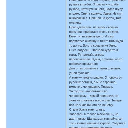
рукава у шубы. Отрезал я у шубы
рукава, натянул на ноги, надел шубу
и идем. Снег в колено. Идем. Из сил
выбиваемся. Пришли на кутан, там
скотина.
Просидели там, не знаю, сколько
времени, прибегает опять хозяин.
Велит итти еще куда-то. А сам
подхватил скотину и гонит. Шли куда-
то долго. Во рту крошки не было.
Снег, падаешь. Загнали куда-то в
горы. Тут целый лагерь;
переночевали. Ждем, а хозяин опять
побежал сражаться.
Долго так скитались, пока слышим:
ушли русские.
А мне — тоже страшно. От своих от
русских бегаем, а мне страшно,
вместе с чеченцами. Привык.
За год так налопотался по
чеченскому—домой привезли, не
знал ни словечка по-русски. Теперь
вот не знаю ничего по-ихнему.
Стали брить мне голову.
Завелась в голове моей вошь, не
дает покою. Шапка моя курпейчатая
так и кишит кишмя в курпее. Содрал я
овчину, оставил вершок один