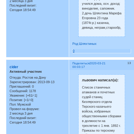
2 месяца 3 дня
учился дома, осн. доход:
Последний визит:
виноделие, сапожник.
Сегодня 18:54:49
2.дочь Шляхтина Марефа
Егоровна 23 года
(1874г.р.) казачка,
девица, неграм,старообр,
Род Шляхтиных
0
13
Поделиться
2020-03-21
cider
00:03:17
Активный участник
Откуда:
Ростов на Дону
львович написал(а):
Зарегистрирован
: 2013-09-13
Приглашений:
0
Список станичных
Сообщений:
1178
атаманов и почетных
Уважение:
[+61/-1]
судей станиц
Позитив:
[+1/-0]
Кизлярского отдела
Пол:
Мужской
Терского казачьего
Провел на форуме:
войска, избранных
2 месяца 3 дня
общественными сборами
Последний визит:
в должности на
Сегодня 18:54:49
трехлетие с 1 янв. 1892 г.
Приказы по терскому