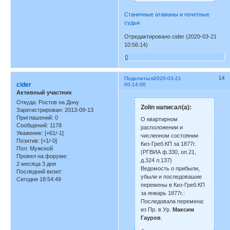
Станичные атаманы и почетные
судьи
Отредактировано cider (2020-03-21
10:56:14)
0
14
Поделиться
2020-03-21
cider
00:14:00
Активный участник
Откуда:
Ростов на Дону
Zolin написал(а):
Зарегистрирован
: 2013-09-13
Приглашений:
0
О квартирном
Сообщений:
1178
расположении и
Уважение:
[+61/-1]
численном состоянии
Позитив:
[+1/-0]
Киз-Греб.КП за 1877г.
Пол:
Мужской
(РГВИА ф.330, оп.21,
Провел на форуме:
д.324 л.137)
2 месяца 3 дня
Ведомость о прибыли,
Последний визит:
убыли и последовашие
Сегодня 18:54:49
перемены в Киз-Греб.КП
за январь 1877г.:
Последовала перемена:
из Пр. в Ур.
Максим
Гауров
.