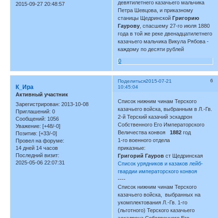
девятилетнего казачьего мальчика
2015-09-27 20:48:57
Петра Шевцова, и приказному
станицы Щедринской
Григорию
Гаурову
, спасшему 27-го июля 1880
года в той же реке двенадцатилетнего
казачьего мальчика Викула Рябова -
каждому по десяти рублей
0
6
Поделиться
2015-07-21
К_Ира
10:45:04
Активный участник
Список нижним чинам Терского
Зарегистрирован
: 2013-10-08
казачьего войска, выбранным в Л.-Гв.
Приглашений:
0
2-й Терский казачий эскадрон
Сообщений:
1056
Собственного Его Императорского
Уважение:
[+48/-0]
Величества конвоя
1882
год
Позитив:
[+33/-0]
1-го военного отдела
Провел на форуме:
14 дней 14 часов
приказные:
Последний визит:
Григорий Гауров
ст Щедринская
2025-05-06 22:07:31
Список урядников и казаков лейб-
гвардии императорского конвоя
----
Список нижним чинам Терского
казачьего войска, выбранных на
укомплектования Л.-Гв. 1-го
(льготного) Терского казачьего
эскадрона Собственного Его