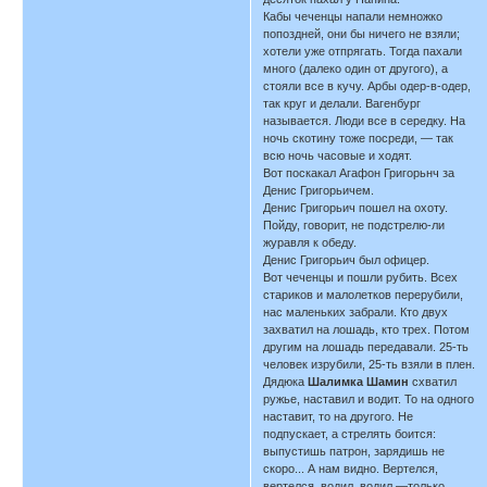
Кабы чеченцы напали немножко
попоздней, они бы ничего не взяли;
хотели уже отпрягать. Тогда пахали
много (далеко один от другого), а
стояли все в кучу. Арбы одер-в-одер,
так круг и делали. Вагенбург
называется. Люди все в середку. На
ночь скотину тоже посреди, — так
всю ночь часовые и ходят.
Вот поскакал Агафон Григорьнч за
Денис Григорьичем.
Денис Григорьич пошел на охоту.
Пойду, говорит, не подстрелю-ли
журавля к обеду.
Денис Григорьич был офицер.
Вот чеченцы и пошли рубить. Всех
стариков и малолетков перерубили,
нас маленьких забрали. Кто двух
захватил на лошадь, кто трех. Потом
другим на лошадь передавали. 25-ть
человек изрубили, 25-ть взяли в плен.
Дядюка
Шалимка Шамин
схватил
ружье, наставил и водит. То на одного
наставит, то на другого. Не
подпускает, а стрелять боится:
выпустишь патрон, зарядишь не
скоро... А нам видно. Вертелся,
вертелся, водил, водил,—только