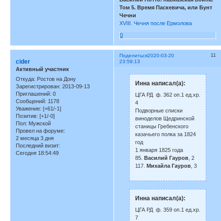
Том 5. Время Паскевича, или Бунт
Чечни
XVIII. Чечня после Ермолова
0
11
Поделиться
2020-03-20
cider
23:59:13
Активный участник
Откуда:
Ростов на Дону
Инна написал(а):
Зарегистрирован
: 2013-09-13
Приглашений:
0
ЦГА РД ф. 362 оп.1 ед.хр.
Сообщений:
1178
4
Уважение:
[+61/-1]
Подворные списки
Позитив:
[+1/-0]
виноделов Щедринской
Пол:
Мужской
станицы Гребенского
Провел на форуме:
казачьего полка за 1824
2 месяца 3 дня
год
Последний визит:
1 января 1825 года
Сегодня 18:54:49
85.
Василий Гауров
, 2
117.
Михайла Гауров
, 3
Инна написал(а):
ЦГА РД ф. 359 оп.1 ед.хр.
7