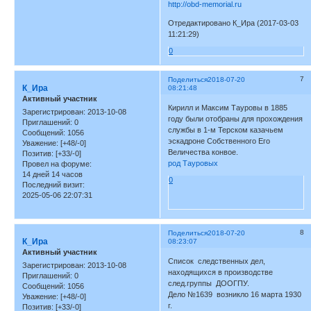
http://obd-memorial.ru
Отредактировано К_Ира (2017-03-03
11:21:29)
0
7
Поделиться
2018-07-20
К_Ира
08:21:48
Активный участник
Кирилл и Максим Тауровы в 1885
Зарегистрирован
: 2013-10-08
году были отобраны для прохождения
Приглашений:
0
службы в 1-м Терском казачьем
Сообщений:
1056
эскадроне Собственного Его
Уважение:
[+48/-0]
Величества конвое.
Позитив:
[+33/-0]
род Тауровых
Провел на форуме:
14 дней 14 часов
0
Последний визит:
2025-05-06 22:07:31
8
Поделиться
2018-07-20
К_Ира
08:23:07
Активный участник
Список следственных дел,
Зарегистрирован
: 2013-10-08
находящихся в производстве
Приглашений:
0
след.группы ДООГПУ.
Сообщений:
1056
Дело №1639 возникло 16 марта 1930
Уважение:
[+48/-0]
г.
Позитив:
[+33/-0]