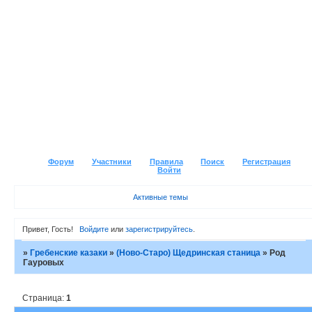
Форум
Участники
Правила
Поиск
Регистрация
Войти
Активные темы
Привет, Гость!
Войдите
или
зарегистрируйтесь
.
»
Гребенские казаки
»
(Ново-Старо) Щедринская станица
»
Род
Гауровых
Страница:
1