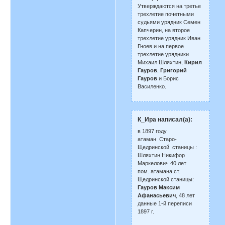
Утверждаются на третье
трехлетие почетными
судьями урядник Семен
Капчерин, на второе
трехлетие урядник Иван
Гноев и на первое
трехлетие урядники
Михаил Шляхтин,
Кирил
Гауров
,
Григорий
Гауров
и Борис
Василенко.
К_Ира написал(а):
в 1897 году
атаман Старо-
Щедринской станицы :
Шляхтин Никифор
Маркелович 40 лет
пом. атамана ст.
Щедринской станицы:
Гауров Максим
Афанасьевич
, 48 лет
данные 1-й переписи
1897 г.