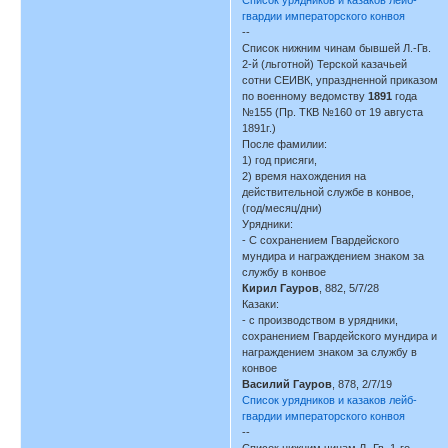
гвардии императорского конвоя
--
Список нижним чинам бывшей Л.-Гв.
2-й (льготной) Терской казачьей
сотни СЕИВК, упраздненной приказом
по военному ведомству
1891
года
№155 (Пр. ТКВ №160 от 19 августа
1891г.)
После фамилии:
1) год присяги,
2) время нахождения на
действительной службе в конвое,
(год/месяц/дни)
Урядники:
- С сохранением Гвардейского
мундира и награждением знаком за
службу в конвое
Кирил Гауров
, 882, 5/7/28
Казаки:
- с производством в урядники,
сохранением Гвардейского мундира и
награждением знаком за службу в
конвое
Василий Гауров
, 878, 2/7/19
Список урядников и казаков лейб-
гвардии императорского конвоя
--
Список нижним чинам Л.-Гв. 1-го