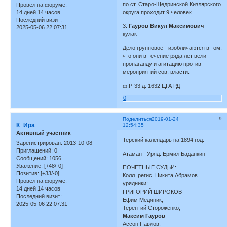
по ст. Старо-Щедринской Кизлярского
Провел на форуме:
14 дней 14 часов
округа проходит 9 человек.
Последний визит:
3.
Гауров Викул Максимович
-
2025-05-06 22:07:31
кулак
Дело групповое - изобличаются в том,
что они в течение ряда лет вели
пропаганду и агитацию против
мероприятий сов. власти.
ф.Р-33 д. 1632 ЦГА РД
0
9
Поделиться
2019-01-24
К_Ира
12:54:35
Активный участник
Терский календарь на 1894 год.
Зарегистрирован
: 2013-10-08
Приглашений:
0
Атаман - Уряд. Ермил Баданкин
Сообщений:
1056
Уважение:
[+48/-0]
ПОЧЕТНЫЕ СУДЬИ:
Позитив:
[+33/-0]
Колл. регис. Никита Абрамов
Провел на форуме:
урядники:
14 дней 14 часов
ГРИГОРИЙ ШИРОКОВ
Последний визит:
Ефим Медяник,
2025-05-06 22:07:31
Терентий Стороженко,
Максим Гауров
Ассон Павлов.