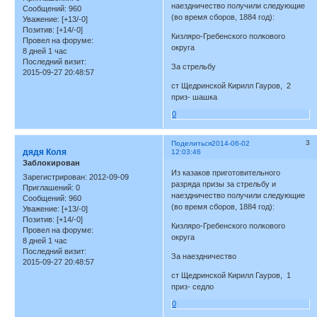
наездничество получили следующие
Сообщений:
960
(во время сборов, 1884 год):
Уважение:
[+13/-0]
Позитив:
[+14/-0]
Кизляро-Гребенского полкового
Провел на форуме:
округа
8 дней 1 час
Последний визит:
За стрельбу
2015-09-27 20:48:57
ст Щедринской Кирилл Гауров, 2
приз- шашка
0
3
Поделиться
2014-06-02
дядя Коля
12:03:46
Заблокирован
Из казаков приготовительного
Зарегистрирован
: 2012-09-09
разряда призы за стрельбу и
Приглашений:
0
наездничество получили следующие
Сообщений:
960
(во время сборов, 1884 год):
Уважение:
[+13/-0]
Позитив:
[+14/-0]
Кизляро-Гребенского полкового
Провел на форуме:
округа
8 дней 1 час
Последний визит:
За наездничество
2015-09-27 20:48:57
ст Щедринской Кирилл Гауров, 1
приз- седло
0