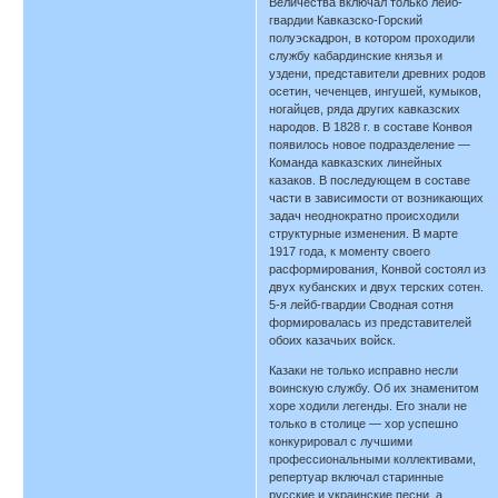
Величества включал только лейб-
гвардии Кавказско-Горский
полуэскадрон, в котором проходили
службу кабардинские князья и
уздени, представители древних родов
осетин, чеченцев, ингушей, кумыков,
ногайцев, ряда других кавказских
народов. В 1828 г. в составе Конвоя
появилось новое подразделение —
Команда кавказских линейных
казаков. В последующем в составе
части в зависимости от возникающих
задач неоднократно происходили
структурные изменения. В марте
1917 года, к моменту своего
расформирования, Конвой состоял из
двух кубанских и двух терских сотен.
5-я лейб-гвардии Сводная сотня
формировалась из представителей
обоих казачьих войск.
Казаки не только исправно несли
воинскую службу. Об их знаменитом
хоре ходили легенды. Его знали не
только в столице — хор успешно
конкурировал с лучшими
профессиональными коллективами,
репертуар включал старинные
русские и украинские песни, а