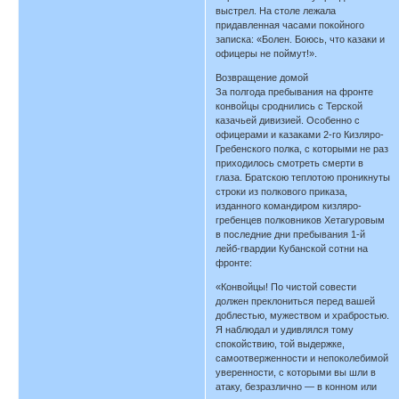
выстрел. На столе лежала
придавленная часами покойного
записка: «Болен. Боюсь, что казаки и
офицеры не поймут!».
Возвращение домой
За полгода пребывания на фронте
конвойцы сроднились с Терской
казачьей дивизией. Особенно с
офицерами и казаками 2-го Кизляро-
Гребенского полка, с которыми не раз
приходилось смотреть смерти в
глаза. Братскою теплотою проникнуты
строки из полкового приказа,
изданного командиром кизляро-
гребенцев полковников Хетагуровым
в последние дни пребывания 1-й
лейб-гвардии Кубанской сотни на
фронте:
«Конвойцы! По чистой совести
должен преклониться перед вашей
доблестью, мужеством и храбростью.
Я наблюдал и удивлялся тому
спокойствию, той выдержке,
самоотверженности и непоколебимой
уверенности, с которыми вы шли в
атаку, безразлично — в конном или