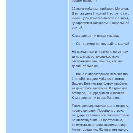
пешем строю…»
22 июня кубанцы прибыли в Могилев.
В тот же день Николай II встретился с
ними. Царь приехал вместе с сыном,
цесаревичем Алексеем, и небольшой
свитой.
Командир сотни подал команду:
— Сотня, смир-но, слушай на кра-ул!
Не доходя, как и положено по уставу,
двух шагов, остановился, лихо
отсалютовав шашкой так, как мог
делать только он:
— Ваше Императорское Величество,
1-я лейб-гвардии Кубанская сотня
Вашего Величества Конвоя прибыла
из действующей армии. В строю два
офицера, 106 урядников и казаков.
Командир сотни есаул Рашпиль!
После доклада сделал шаг в сторону,
пропуская царя. Подойдя к строю,
государь остановился. Казаки стояли
не шелохнувшись. Обветренные,
возмужалые и такие знакомые лица.
Но нет среди них Жукова, нет одного