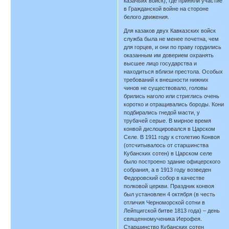
казачьих войск), где приняли участие
в Гражданской войне на стороне
белого движения.
Для казаков двух Кавказских войск
служба была не менее почетна, чем
для горцев, и они по праву гордились
оказанным им доверием охранять
высшее лицо государства и
находиться вблизи престола. Особых
требований к внешности нижних
чинов не существовало, головы
брились наголо или стриглись очень
коротко и отращивались бороды. Кони
подбирались гнедой масти, у
трубачей серые. В мирное время
конвой дислоцировался в Царском
Селе. В 1911 году к столетию Конвоя
(отсчитывалось от старшинства
Кубанских сотен) в Царском селе
было построено здание офицерского
собрания, а в 1913 году возведен
Федоровский собор в качестве
полковой церкви. Праздник конвоя
был установлен 4 октября (в честь
отличия Черноморской сотни в
Лейпцигской битве 1813 года) – день
священномученика Иерофея.
Старшинство Кубанских сотен