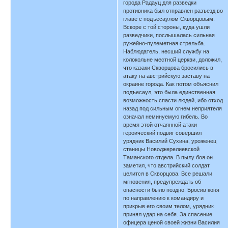
города Радауц для разведки
противника был отправлен разъезд во
главе с подъесаулом Скворцовым.
Вскоре с той стороны, куда ушли
разведчики, послышалась сильная
ружейно-пулеметная стрельба.
Наблюдатель, несший службу на
колокольне местной церкви, доложил,
что казаки Скворцова бросились в
атаку на австрийскую заставу на
окраине города. Как потом объяснил
подъесаул, это была единственная
возможность спасти людей, ибо отход
назад под сильным огнем неприятеля
означал неминуемую гибель. Во
время этой отчаянной атаки
героический подвиг совершил
урядник Василий Сухина, уроженец
станицы Новоджерелиевской
Таманского отдела. В пылу боя он
заметил, что австрийский солдат
целится в Скворцова. Все решали
мгновения, предупреждать об
опасности было поздно. Бросив коня
по направлению к командиру и
прикрыв его своим телом, урядник
принял удар на себя. За спасение
офицера ценой своей жизни Василия