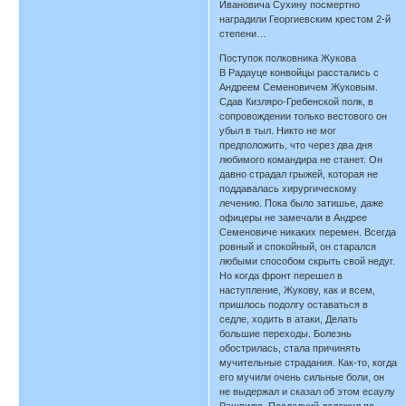
Ивановича Сухину посмертно
наградили Георгиевским крестом 2-й
степени…
Поступок полковника Жукова
В Радауце конвойцы расстались с
Андреем Семеновичем Жуковым.
Сдав Кизляро-Гребенской полк, в
сопровождении только вестового он
убыл в тыл. Никто не мог
предположить, что через два дня
любимого командира не станет. Он
давно страдал грыжей, которая не
поддавалась хирургическому
лечению. Пока было затишье, даже
офицеры не замечали в Андрее
Семеновиче никаких перемен. Всегда
ровный и спокойный, он старался
любыми способом скрыть свой недуг.
Но когда фронт перешел в
наступление, Жукову, как и всем,
пришлось подолгу оставаться в
седле, ходить в атаки, Делать
большие переходы. Болезнь
обострилась, стала причинять
мучительные страдания. Как-то, когда
его мучили очень сильные боли, он
не выдержал и сказал об этом есаулу
Рашпилю. Последний доложил по