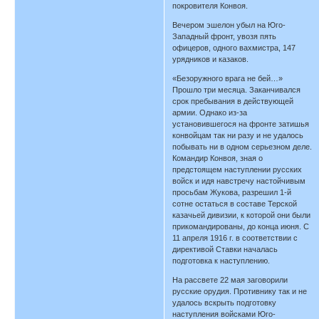
покровителя Конвоя.
Вечером эшелон убыл на Юго-
Западный фронт, увозя пять
офицеров, одного вахмистра, 147
урядников и казаков.
«Безоружного врага не бей…»
Прошло три месяца. Заканчивался
срок пребывания в действующей
армии. Однако из-за
установившегося на фронте затишья
конвойцам так ни разу и не удалось
побывать ни в одном серьезном деле.
Командир Конвоя, зная о
предстоящем наступлении русских
войск и идя навстречу настойчивым
просьбам Жукова, разрешил 1-й
сотне остаться в составе Терской
казачьей дивизии, к которой они были
прикомандированы, до конца июня. С
11 апреля 1916 г. в соответствии с
директивой Ставки началась
подготовка к наступлению.
На рассвете 22 мая заговорили
русские орудия. Противнику так и не
удалось вскрыть подготовку
наступления войсками Юго-