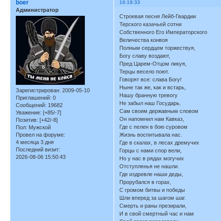
boer
16:19:33
Администратор
Строевая песня Лейб-Гвардии
Терского казачьей сотни
Собственного Его Императорского
Величества конвоя
Полным сердцем торжествуя,
Богу славу воздают,
Пред Царем-Отцом ликуя,
Терцы весело поют.
Говорят все: слава Богу!
Ныне так же, как и встарь,
Зарегистрирован
: 2009-05-10
Нашу бранную тревогу
Приглашений:
0
Не забыл наш Государь.
Сообщений:
19682
Сам своим державным словом
Уважение:
[+85/-7]
Он напомнил нам Кавказ,
Позитив:
[+42/-8]
Где с пелен в бою суровом
Пол:
Мужской
Провел на форуме:
Жизнь воспитывала нас.
4 месяца 3 дня
Где в скалах, в лесах дремучих
Последний визит:
Горцы с нами спор вели,
2026-08-06 15:50:43
Но у нас в рядах могучих
Отступленья не нашли.
Где издревле наши деды,
Прорубался в горах,
С громом битвы и победы
Шли вперед за шагом шаг.
Смерть и раны презирали,
И в свой смертный час и нам