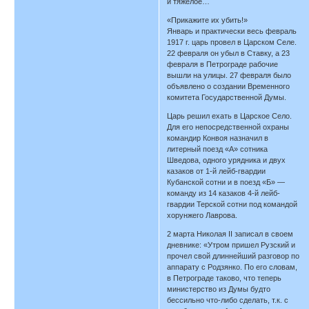
и тяжелое…
«Прикажите их убить!»
Январь и практически весь февраль
1917 г. царь провел в Царском Селе.
22 февраля он убыл в Ставку, а 23
февраля в Петрограде рабочие
вышли на улицы. 27 февраля было
объявлено о создании Временного
комитета Государственной Думы.
Царь решил ехать в Царское Село.
Для его непосредственной охраны
командир Конвоя назначил в
литерный поезд «А» сотника
Шведова, одного урядника и двух
казаков от 1-й лейб-гвардии
Кубанской сотни и в поезд «Б» —
команду из 14 казаков 4-й лейб-
гвардии Терской сотни под командой
хорунжего Лаврова.
2 марта Николая II записал в своем
дневнике: «Утром пришел Рузский и
прочел свой длиннейший разговор по
аппарату с Родзянко. По его словам,
в Петрограде таково, что теперь
министерство из Думы будто
бессильно что-либо сделать, т.к. с