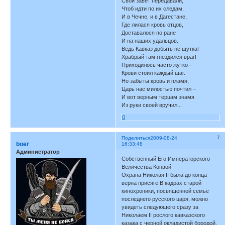
Свой завет передавали,
Чтоб идти по их следам.
И в Чечне, и в Дагестане,
Где лилася кровь отцов,
Доставалося по ране
И на наших удальцов.
Ведь Кавказ добыть не шутка!
Храбрый там гнездился враг!
Приходилось часто жутко –
Крови стоил каждый шаг.
Но забыты кровь и пламя,
Царь нас милостью почтил –
И вот верным терцам знамя
Из руки своей вручил...
0
7
Поделиться
2009-08-24
boer
16:33:48
Администратор
Собственный Его Императорского
Величества Конвой
Охрана Николая II была до конца
верна присяге В кадрах старой
кинохроники, посвященной семье
последнего русского царя, можно
увидеть следующего сразу за
Николаем II рослого кавказского
казака с черной окладистой бородой,