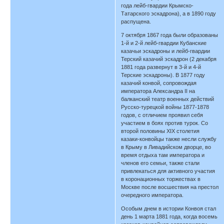
года лейб-гвардии Крымско-
Татарского эскадрона), а в 1890 году
распущена.
7 октября 1867 года были образованы
1-й и 2-й лейб-гвардии Кубанские
казачьи эскадроны и лейб-гвардии
Терский казачий эскадрон (2 декабря
1881 года развернут в 3-й и 4-й
Терские эскадроны). В 1877 году
казачий конвой, сопровождая
императора Александра II на
балканский театр военных действий
Русско-турецкой войны 1877-1878
годов, с отличием проявил себя
участием в боях против турок. Со
второй половины ХIХ столетия
казаки-конвойцы также несли службу
в Крыму в Ливадийском дворце, во
время отдыха там императора и
членов его семьи, также стали
привлекаться для активного участия
в коронационных торжествах в
Москве после восшествия на престол
очередного императора.
Особым днем в истории Конвоя стал
день 1 марта 1881 года, когда восемь