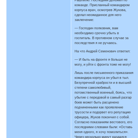
команде. Присланный командиром
корпуса врач, осмотрев Жукова,
сделал неожиданное для него
заключение:
— Господин полковник, вам
необходимо срочно убыть в
госпиталь. В противном случае за
последствия я не ручаюсь.
На что Андрей Семенович ответил:
— И быть на фронте я больше не
могу, и уйти с фронта тоже не могу!
Лишь после письменного приказания
командира корпуса он убыл в тыл.
Безупречной храбрости и в высшей
степени самолюбивый,
потомственный военный, боясь, что
убытие с передовой в самый разгар
боев может быть расценено
подчиненными как проявление
трусости и подорвет его репутацию
офицера, Жуков покончил с собой.
Согласно показаниям вестового, его
последними словами были: «Оставь
меня одного, я хочу помолиться».
Через несколько минут раздался