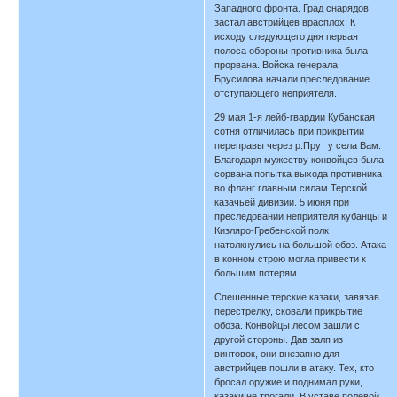
Западного фронта. Град снарядов
застал австрийцев врасплох. К
исходу следующего дня первая
полоса обороны противника была
прорвана. Войска генерала
Брусилова начали преследование
отступающего неприятеля.
29 мая 1-я лейб-гвардии Кубанская
сотня отличилась при прикрытии
переправы через р.Прут у села Вам.
Благодаря мужеству конвойцев была
сорвана попытка выхода противника
во фланг главным силам Терской
казачьей дивизии. 5 июня при
преследовании неприятеля кубанцы и
Кизляро-Гребенской полк
натолкнулись на большой обоз. Атака
в конном строю могла привести к
большим потерям.
Спешенные терские казаки, завязав
перестрелку, сковали прикрытие
обоза. Конвойцы лесом зашли с
другой стороны. Дав залп из
винтовок, они внезапно для
австрийцев пошли в атаку. Тех, кто
бросал оружие и поднимал руки,
казаки не трогали. В уставе полевой