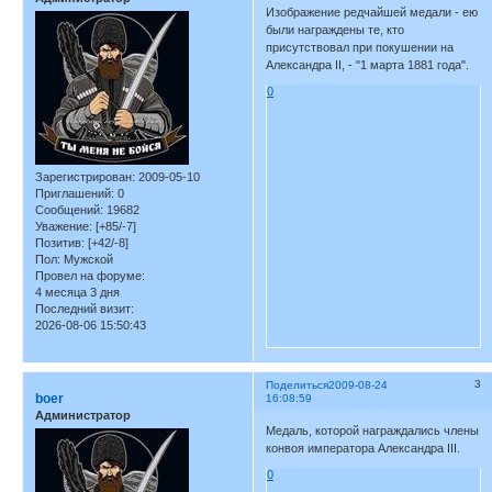
Изображение редчайшей медали - ею
были награждены те, кто
присутствовал при покушении на
Александра II, - "1 марта 1881 года".
0
Зарегистрирован
: 2009-05-10
Приглашений:
0
Сообщений:
19682
Уважение:
[+85/-7]
Позитив:
[+42/-8]
Пол:
Мужской
Провел на форуме:
4 месяца 3 дня
Последний визит:
2026-08-06 15:50:43
3
Поделиться
2009-08-24
boer
16:08:59
Администратор
Медаль, которой награждались члены
конвоя императора Александра III.
0