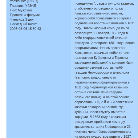
Уважение:
[+85/-7]
поведением”, самых лучших казаков,
Позитив:
[+42/-8]
отобранных из сводного полка
Пол:
Мужской
Кавказского линейного войска,
Провел на форуме:
хорошо себя показавшего во время
4 месяца 3 дня
подавления восстания поляков в 1831
Последний визит:
году. Затем казачья команда была
2026-08-06 15:50:43
развернута 21 ноября 1855 года в
лейб-гвардии Кавказский казачий
эскадрон. 2 феврале 1861 года, после
реорганизации Черноморского и
Кавказского казачьих войск (стали
называться Кубанским и Терским
казачьими войсками) с конвоем был
соединен личный состав лейб-
гвардии Черноморского дивизиона
(вел свою родословную от
первоначально сформированной в
1811 году Черноморской казачьей
сотни в составе лейб-гвардии
Казачьего полка), а на этой основе
образованы 1-й, 2-й и 3-й Кавказские
казачьи эскадроны Конвоя, где
кубанцы несли службу вместе с
терцами. В 1863 году к казачьим
эскадронам прибавили команду
крымских татар из 3 офицеров и 21
нижнего чина ( была сформирована
на основе существовавшего с 1827