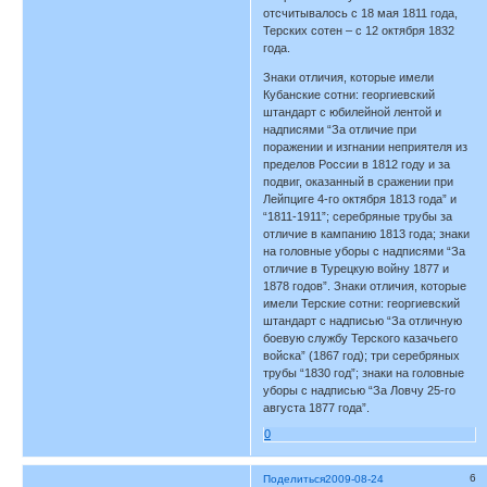
отсчитывалось с 18 мая 1811 года,
Терских сотен – с 12 октября 1832
года.
Знаки отличия, которые имели
Кубанские сотни: георгиевский
штандарт с юбилейной лентой и
надписями “За отличие при
поражении и изгнании неприятеля из
пределов России в 1812 году и за
подвиг, оказанный в сражении при
Лейпциге 4-го октября 1813 года” и
“1811-1911”; серебряные трубы за
отличие в кампанию 1813 года; знаки
на головные уборы с надписями “За
отличие в Турецкую войну 1877 и
1878 годов”. Знаки отличия, которые
имели Терские сотни: георгиевский
штандарт с надписью “За отличную
боевую службу Терского казачьего
войска” (1867 год); три серебряных
трубы “1830 год”; знаки на головные
уборы с надписью “За Ловчу 25-го
августа 1877 года”.
0
6
Поделиться
2009-08-24