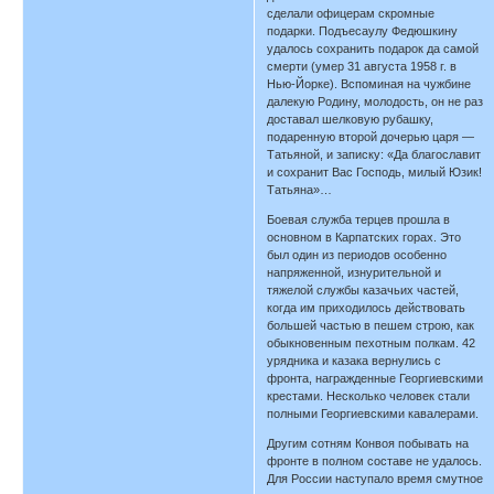
сделали офицерам скромные
подарки. Подъесаулу Федюшкину
удалось сохранить подарок да самой
смерти (умер 31 августа 1958 г. в
Нью-Йорке). Вспоминая на чужбине
далекую Родину, молодость, он не раз
доставал шелковую рубашку,
подаренную второй дочерью царя —
Татьяной, и записку: «Да благославит
и сохранит Вас Господь, милый Юзик!
Татьяна»…
Боевая служба терцев прошла в
основном в Карпатских горах. Это
был один из периодов особенно
напряженной, изнурительной и
тяжелой службы казачьих частей,
когда им приходилось действовать
большей частью в пешем строю, как
обыкновенным пехотным полкам. 42
урядника и казака вернулись с
фронта, награжденные Георгиевскими
крестами. Несколько человек стали
полными Георгиевскими кавалерами.
Другим сотням Конвоя побывать на
фронте в полном составе не удалось.
Для России наступало время смутное