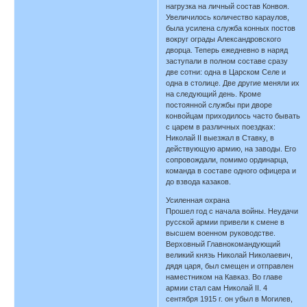
нагрузка на личный состав Конвоя.
Увеличилось количество караулов,
была усилена служба конных постов
вокруг ограды Александровского
дворца. Теперь ежедневно в наряд
заступали в полном составе сразу
две сотни: одна в Царском Селе и
одна в столице. Две другие меняли их
на следующий день. Кроме
постоянной службы при дворе
конвойцам приходилось часто бывать
с царем в различных поездках:
Николай II выезжал в Ставку, в
действующую армию, на заводы. Его
сопровождали, помимо ординарца,
команда в составе одного офицера и
до взвода казаков.
Усиленная охрана
Прошел год с начала войны. Неудачи
русской армии привели к смене в
высшем военном руководстве.
Верховный Главнокомандующий
великий князь Николай Николаевич,
дядя царя, был смещен и отправлен
наместником на Кавказ. Во главе
армии стал сам Николай II. 4
сентября 1915 г. он убыл в Могилев,