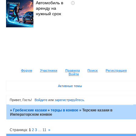
Автомобиль в
i
аренду на
нужный срок
Форум
Участники
Правила
Поиск
Регистрация
Войти
Активные темы
Привет, Гость!
Войдите
или
зарегистрируйтесь
.
»
Гребенские казаки
»
терцы в конвое
»
Терские казаки в
Императорском конвое
Страница:
1
2
3
…
11
»