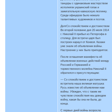
танцоры с одинаковым мастерством
исполняли украинский гопак и
зажигательную кавказскую лезгинку.
Среди офицеров было немало
талантливых художников и поэтов.
ДолгСо спокойствием и достоинством
Во второй половине дня 20 июля 1914
г. Николай II прибыл из Петергофа в
столицу. Для встречи царя был
построен караул от Конвоя. Казаки
уже знали об объявлении войны.
Настроение у них было приподнятое.
После оглашения манифеста об
объявлении военных действий между
Россией и Германией и
торжественного молебна Николай II
обратился к присутствующим:
— Со спокойствием и достоинством
встретила наша великая матушка
Русь известие об объявлении нам
войны. Убежден, что с таким же
чувством спокойствия мы доведем
войну, какая бы она ни была, до
конца.
С первых дней войны возросла