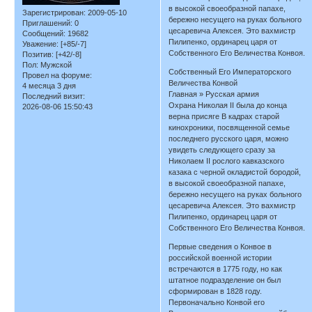
в высокой своеобразной папахе,
Зарегистрирован
: 2009-05-10
бережно несущего на руках больного
Приглашений:
0
цесаревича Алексея. Это вахмистр
Сообщений:
19682
Пилипенко, ординарец царя от
Уважение:
[+85/-7]
Собственного Его Величества Конвоя.
Позитив:
[+42/-8]
Пол:
Мужской
Собственный Его Императорского
Провел на форуме:
Величества Конвой
4 месяца 3 дня
Главная » Русская армия
Последний визит:
Охрана Николая II была до конца
2026-08-06 15:50:43
верна присяге В кадрах старой
кинохроники, посвященной семье
последнего русского царя, можно
увидеть следующего сразу за
Николаем II рослого кавказского
казака с черной окладистой бородой,
в высокой своеобразной папахе,
бережно несущего на руках больного
цесаревича Алексея. Это вахмистр
Пилипенко, ординарец царя от
Собственного Его Величества Конвоя.
Первые сведения о Конвое в
российской военной истории
встречаются в 1775 году, но как
штатное подразделение он был
сформирован в 1828 году.
Первоначально Конвой его