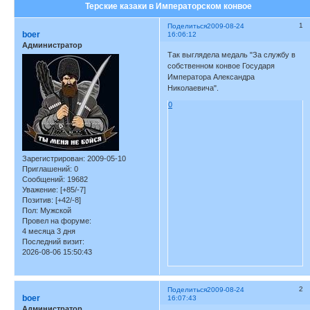
Терские казаки в Императорском конвое
1
Поделиться
2009-08-24
boer
16:06:12
Администратор
Так выглядела медаль "За службу в
собственном конвое Государя
Императора Александра
Николаевича".
0
Зарегистрирован
: 2009-05-10
Приглашений:
0
Сообщений:
19682
Уважение:
[+85/-7]
Позитив:
[+42/-8]
Пол:
Мужской
Провел на форуме:
4 месяца 3 дня
Последний визит:
2026-08-06 15:50:43
2
Поделиться
2009-08-24
boer
16:07:43
Администратор