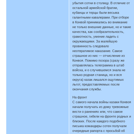
убытия сотни в столицу. В отличие от
остальной армейской братии,
кубанцы и терцы были весьма
галантными кавалерами. При отборе
в Конвой принимались во внимание
не только внешние данные, но и такие
качества, как сообразительность,
грамотность, умение ладить с
окружающими. За малейшую
провинность следовало
неотвратимое наказание. Самое
страшное из них — отчисление из
Конвоя. Помимо позора (сразу же
отправлялась телеграмма в штаб
войска, и о случившемся знала не
только родная станица, но и вся
округа) казак лишался ощутимых
льгот, предоставляемых после
окончания службы.
На фронт
С самого начала войны казаки Конвоя
начали получать из дому тревожные
вести о ранениях или, что самое
страшное, гибели на фронте родных и
близких. После каждого подобного
письма командиры сотен получали
очередные рапорта с просьбой об