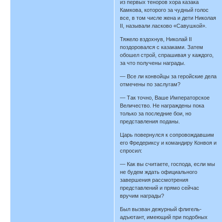
из первых теноров хора казака
Камкова, которого за чудный голос
все, в том числе жена и дети Николая
II, называли ласково «Савушкой».
Тяжело вздохнув, Николай II
поздоровался с казаками. Затем
обошел строй, спрашивая у каждого,
за что получены награды.
— Все ли конвойцы за геройские дела
отмечены по заслугам?
— Так точно, Ваше Императорское
Величество. Не награждены пока
только за последние бои, но
представления поданы.
Царь повернулся к сопровождавшим
его Фредериксу и командиру Конвоя и
спросил:
— Как вы считаете, господа, если мы
не будем ждать официального
завершения рассмотрения
представлений и прямо сейчас
вручим награды?
Был вызван дежурный флигель-
адъютант, имеющий при подобных