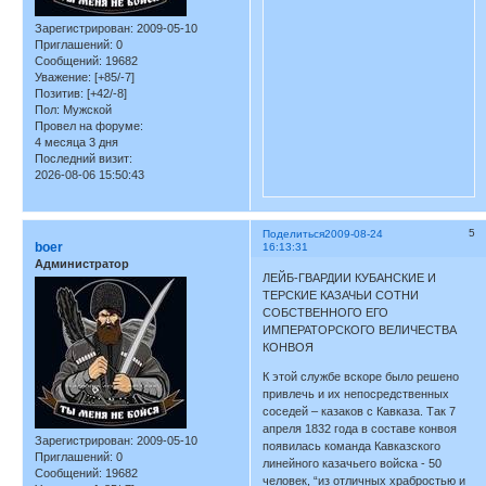
Зарегистрирован
: 2009-05-10
Приглашений:
0
Сообщений:
19682
Уважение:
[+85/-7]
Позитив:
[+42/-8]
Пол:
Мужской
Провел на форуме:
4 месяца 3 дня
Последний визит:
2026-08-06 15:50:43
5
Поделиться
2009-08-24
boer
16:13:31
Администратор
ЛЕЙБ-ГВАРДИИ КУБАНСКИЕ И
ТЕРСКИЕ КАЗАЧЬИ СОТНИ
СОБСТВЕННОГО ЕГО
ИМПЕРАТОРСКОГО ВЕЛИЧЕСТВА
КОНВОЯ
К этой службе вскоре было решено
привлечь и их непосредственных
соседей – казаков с Кавказа. Так 7
апреля 1832 года в составе конвоя
Зарегистрирован
: 2009-05-10
появилась команда Кавказского
Приглашений:
0
линейного казачьего войска - 50
Сообщений:
19682
человек, “из отличных храбростью и