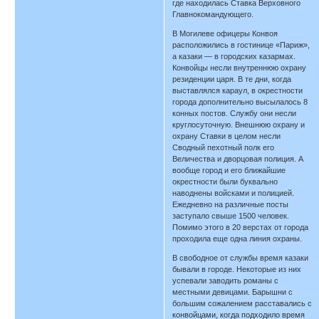
где находилась Ставка Верховного
Главнокомандующего.
В Могилеве офицеры Конвоя
расположились в гостинице «Париж»,
а казаки — в городских казармах.
Конвойцы несли внутреннюю охрану
резиденции царя. В те дни, когда
выставлялся караул, в окрестности
города дополнительно высылалось 8
конных постов. Службу они несли
круглосуточную. Внешнюю охрану и
охрану Ставки в целом несли
Сводный пехотный полк его
Величества и дворцовая полиция. А
вообще город и его ближайшие
окрестности были буквально
наводнены войсками и полицией.
Ежедневно на различные посты
заступало свыше 1500 человек.
Помимо этого в 20 верстах от города
проходила еще одна линия охраны.
В свободное от службы время казаки
бывали в городе. Некоторые из них
успевали заводить романы с
местными девицами. Барышни с
большим сожалением расставались с
конвойцами, когда подходило время