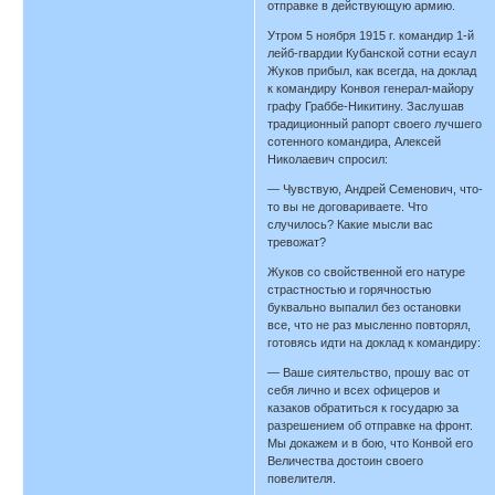
отправке в действующую армию.
Утром 5 ноября 1915 г. командир 1-й
лейб-гвардии Кубанской сотни есаул
Жуков прибыл, как всегда, на доклад
к командиру Конвоя генерал-майору
графу Граббе-Никитину. Заслушав
традиционный рапорт своего лучшего
сотенного командира, Алексей
Николаевич спросил:
— Чувствую, Андрей Семенович, что-
то вы не договариваете. Что
случилось? Какие мысли вас
тревожат?
Жуков со свойственной его натуре
страстностью и горячностью
буквально выпалил без остановки
все, что не раз мысленно повторял,
готовясь идти на доклад к командиру:
— Ваше сиятельство, прошу вас от
себя лично и всех офицеров и
казаков обратиться к государю за
разрешением об отправке на фронт.
Мы докажем и в бою, что Конвой его
Величества достоин своего
повелителя.