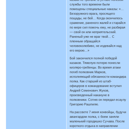
службы того времени были
помещены специальные наказы: «…
Безоружного врага, просящего
пощады, не бей… Когда окончилось
сражение, раненого жалей и старайся
по мере сил помочь ему, не разбирая
— свой он или неприятельский.
Раненый уже не враг твой… С
пленным обращайся
человеколюбиво, не издевайся над
его верою…»
Бой закончился полной победой
казаков. Тяжелую потерю понесли
кизляро-гребенцы. Во время атаки
погиб полковник Марков,
исполняющий обязанности командира
полка. Как старший из штаб-
офицеров в командование вступил
Андрей Семенович Жуков,
произведенный накануне в
полковники. Сотню он передал есаулу
Григорию Рашпилю.
На рассвете 7 июня конвойцы, будучи
авангардом полка, с боем заняли
маленький городишко Сучава. После
короткого отдыха в направлении