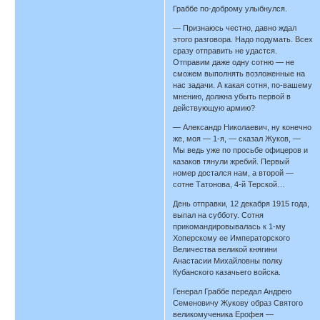
Граббе по-доброму улыбнулся.
— Признаюсь честно, давно ждал
этого разговора. Надо подумать. Всех
сразу отправить не удастся.
Отправим даже одну сотню — не
сможем выполнять возложенные на
нас задачи. А какая сотня, по-вашему
мнению, должна убыть первой в
действующую армию?
— Александр Николаевич, ну конечно
же, моя — 1-я, — сказал Жуков, —
Мы ведь уже по просьбе офицеров и
казаков тянули жребий. Первый
номер достался нам, а второй —
сотне Татонова, 4-й Терской…
День отправки, 12 декабря 1915 года,
выпал на субботу. Сотня
прикомандировывалась к 1-му
Хоперскому ее Императорского
Величества великой княгини
Анастасии Михайловны полку
Кубанского казачьего войска.
Генерал Граббе передал Андрею
Семеновичу Жукову образ Святого
великомученика Ерофея —