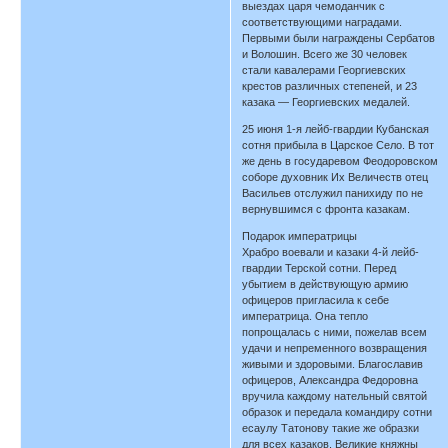
выездах царя чемоданчик с
соответствующими наградами.
Первыми были награждены Сербатов
и Волошин. Всего же 30 человек
стали кавалерами Георгиевских
крестов различных степеней, и 23
казака — Георгиевских медалей.
25 июня 1-я лейб-гвардии Кубанская
сотня прибыла в Царское Село. В тот
же день в государевом Феодоровском
соборе духовник Их Величеств отец
Васильев отслужил панихиду по не
вернувшимся с фронта казакам.
Подарок императрицы
Храбро воевали и казаки 4-й лейб-
гвардии Терской сотни. Перед
убытием в действующую армию
офицеров пригласила к себе
императрица. Она тепло
попрощалась с ними, пожелав всем
удачи и непременного возвращения
живыми и здоровыми. Благославив
офицеров, Александра Федоровна
вручила каждому нательный святой
образок и передала командиру сотни
есаулу Татонову такие же образки
для всех казаков. Великие княжны