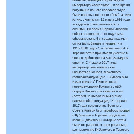
казаков-конвойцев сопровождали
императора Александра II и во время
покушения на него народовольцев
были ранены при взрыве бомб, а один
из них скончался. 12 марта 1891 года
эскадроны стали именоваться
сотнями. Во время Первой мировой
войны в феврале 1915 году была
сформирована 5-я сводная казачья
сотня (из кубанцев и терцев) и в
1915-1916 годах 1-я Кубанская и 4-я
Терская сотня принимали участие в
боевых действиях на Юго-Западном
фронте. С 4 марта 1917 года
императорский конвой стал
называться Конвой Верховного
главнокомандующего, 13 марта был
издан приказ Л.Г.Корнилова о
переименовании Конвоя в лейб-
гвардии Кавказский казачий полк
(остался не выполненым в силу
сложившейся ситуации). 27 апреля
1917 года по решению Военного
Совета Конвой был переформирован
в Кубанский и Терский гвардейские
казачьи дивизионы, которые затем
были отправлены в свои регионы (в
распоряжение Кубанского и Терского