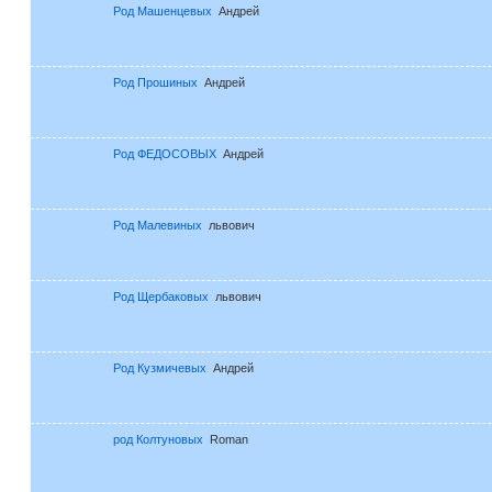
Род Машенцевых
Андрей
Род Прошиных
Андрей
Род ФЕДОСОВЫХ
Андрей
Род Малевиных
львович
Род Щербаковых
львович
Род Кузмичевых
Андрей
род Колтуновых
Roman