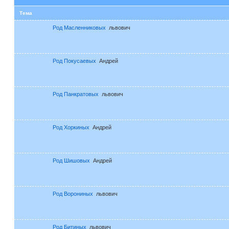
Тема
Род Масленниковых
львович
Род Покусаевых
Андрей
Род Панкратовых
львович
Род Хоркиных
Андрей
Род Шишовых
Андрей
Род Ворониных
львович
Род Битиных
львович