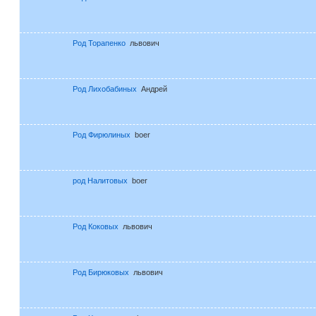
Род Торапенко
львович
Род Лихобабиных
Андрей
Род Фирюлиных
boer
род Налитовых
boer
Род Коковых
львович
Род Бирюковых
львович