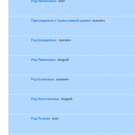
Род Чаплыгиных
boer
Присоединены к православной церкви
львович
Род Бондаревых
львович
Род Пименовых
Андрей
Род Кулаковых
львович
Род Лупоглазовых
Андрей
Род Пузенко
boer