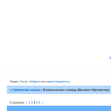
Привет, Гость!
Войдите
или
зарегистрируйтесь
.
»
Гребенские казаки
»
Вознесенская станица (Магомет-Юртовская)
Страница:
«
1
2
3
4
5
»