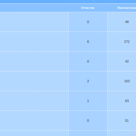
Ответов
Просмотро
0
48
6
272
0
42
2
103
1
63
0
51