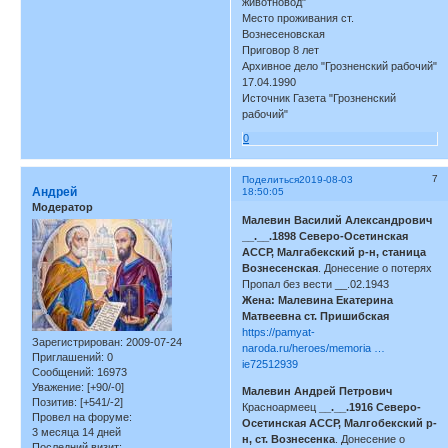
животновод"
Место проживания ст.
Вознесеновская
Приговор 8 лет
Архивное дело "Грозненский рабочий"
17.04.1990
Источник Газета "Грозненский
рабочий"
0
7
Поделиться
2019-08-03
Андрей
18:50:05
Модератор
Малевин Василий Александрович
__.__.1898 Северо-Осетинская
АССР, Малгабекский р-н, станица
Вознесенская
. Донесение о потерях
Пропал без вести __.02.1943
Жена: Малевина Екатерина
Матвеевна ст. Пришибская
https://pamyat-
Зарегистрирован
: 2009-07-24
naroda.ru/heroes/memoria …
Приглашений:
0
ie72512939
Сообщений:
16973
Уважение:
[+90/-0]
Малевин Андрей Петрович
Позитив:
[+541/-2]
Красноармеец
__.__.1916 Северо-
Провел на форуме:
Осетинская АССР, Малгобекский р-
3 месяца 14 дней
н, ст. Вознесенка
. Донесение о
Последний визит: