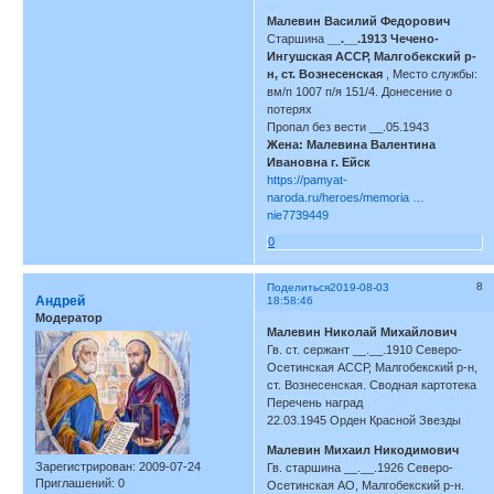
Малевин Василий Федорович
Старшина
__.__.1913 Чечено-
Ингушская АССР, Малгобекский р-
н, ст. Вознесенская
, Место службы:
вм/п 1007 п/я 151/4. Донесение о
потерях
Пропал без вести __.05.1943
Жена: Малевина Валентина
Ивановна г. Ейск
https://pamyat-
naroda.ru/heroes/memoria …
nie7739449
0
8
Поделиться
2019-08-03
Андрей
18:58:46
Модератор
Малевин Николай Михайлович
Гв. ст. сержант __.__.1910 Северо-
Осетинская АССР, Малгобекский р-н,
ст. Вознесенская. Сводная картотека
Перечень наград
22.03.1945 Орден Красной Звезды
Малевин Михаил Никодимович
Зарегистрирован
: 2009-07-24
Гв. старшина __.__.1926 Северо-
Приглашений:
0
Осетинская АО, Малгобекский р-н.