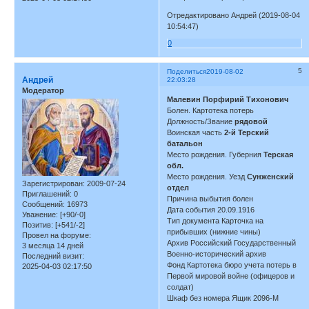
Отредактировано Андрей (2019-08-04
10:54:47)
0
5
Поделиться
2019-08-02
Андрей
22:03:28
Модератор
Малевин Порфирий Тихонович
Болен. Картотека потерь
Должность/Звание
рядовой
Воинская часть
2-й Терский
батальон
Место рождения. Губерния
Терская
обл.
Место рождения. Уезд
Сунженский
Зарегистрирован
: 2009-07-24
отдел
Приглашений:
0
Причина выбытия болен
Сообщений:
16973
Дата события 20.09.1916
Уважение:
[+90/-0]
Тип документа Карточка на
Позитив:
[+541/-2]
прибывших (нижние чины)
Провел на форуме:
Архив Российский Государственный
3 месяца 14 дней
Военно-исторический архив
Последний визит:
Фонд Картотека бюро учета потерь в
2025-04-03 02:17:50
Первой мировой войне (офицеров и
солдат)
Шкаф без номера Ящик 2096-М