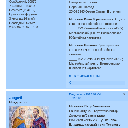
Сообщений:
16973
Сводная картотека
Уважение:
[+90/-0]
Перечень наград
Позитив:
[+541/-2]
25.04.1945 Орден Славы III степени
Провел на форуме:
3 месяца 14 дней
Малевин Иван Герасимович
. Орден
Последний визит:
Отечественной войны II степени
2025-04-03 02:17:50
__.__.1925 Чечено-Ингушская АССР,
Малгобекский р-н, ст. Вознесенская.
Юбилейная картотека
Малевин Николай Григорьевич
.
Орден Отечественной войны II
степени
__.__.1925 Чечено-Ингушская АССР,
Малгобекский р-н, с. Вознесенская.
Юбилейная картотека
https://pamyat-naroda.ru
0
9
Поделиться
2019-08-04
Андрей
10:57:18
Модератор
Милевин Петр Антонович
Ранен/контужен. Картотека потерь
Должность/Звание
казак
Воинская часть
2-й Сунженско-
Владикавказский полк Терского