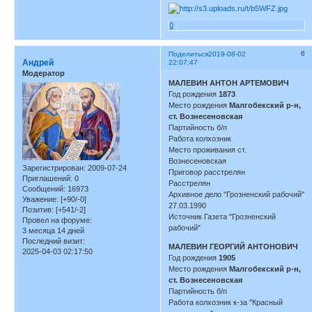
0
6
Поделиться
2019-08-02
Андрей
22:07:47
Модератор
МАЛЕВИН АНТОН АРТЕМОВИЧ
Год рождения
1873
Место рождения
Малгобекский р-н,
ст. Вознесеновская
Партийность б/п
Работа колхозник
Место проживания ст.
Вознесеновская
Зарегистрирован
: 2009-07-24
Приговор расстрелян
Приглашений:
0
Расстрелян
Сообщений:
16973
Архивное дело "Грозненский рабочий"
Уважение:
[+90/-0]
27.03.1990
Позитив:
[+541/-2]
Источник Газета "Грозненский
Провел на форуме:
рабочий"
3 месяца 14 дней
Последний визит:
МАЛЕВИН ГЕОРГИЙ АНТОНОВИЧ
2025-04-03 02:17:50
Год рождения
1905
Место рождения
Малгобекский р-н,
ст. Вознесеновская
Партийность б/п
Работа колхозник к-за "Красный