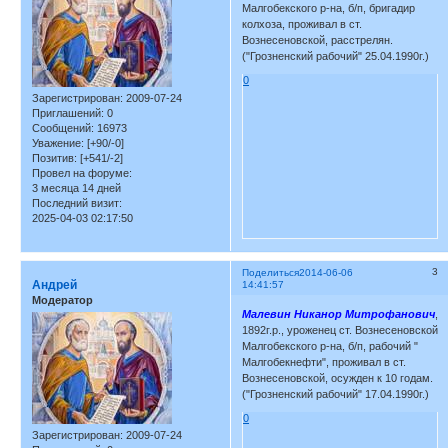
Малгобекского р-на, б/п, бригадир
колхоза, проживал в ст.
Вознесеновской, расстрелян.
("Грозненский рабочий" 25.04.1990г.)
0
Зарегистрирован
: 2009-07-24
Приглашений:
0
Сообщений:
16973
Уважение:
[+90/-0]
Позитив:
[+541/-2]
Провел на форуме:
3 месяца 14 дней
Последний визит:
2025-04-03 02:17:50
3
Поделиться
2014-06-06
Андрей
14:41:57
Модератор
Малевин Никанор Митрофанович
,
1892г.р., уроженец ст. Вознесеновской
Малгобекского р-на, б/п, рабочий "
Малгобекнефти", проживал в ст.
Вознесеновской, осужден к 10 годам.
("Грозненский рабочий" 17.04.1990г.)
0
Зарегистрирован
: 2009-07-24