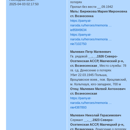
потерях
2025-04-03 02:17:50
Пропал без вести __.09.1942
Мать: Бирюкова Мария Мироновна
ст. Вознесенка
https://pamyat-
naroda.ru/heroes/memoria …
ie85849634
https://pamyat-
naroda.ru/heroes/memoria …
nie7102750
Малевин Петр Матвеевич
Гв. рядовой
__.__.1926 Северо-
Осетинская АССР, Махческий р-н,
ст. Вознесенская
, Место службы: 78
гв. сд. Донесение о потерях
Убит 22.03.1945 Польша,
Вроцлавское воев., пов. Вроцлавский,
м. Кольткаув, юго-западнее, 700 м
Отец: Малевин Матвей Антонович
ст. Вознесенская
https://pamyat-
naroda.ru/heroes/memoria …
nie4387893
Малевин Николай Герасимович
Сержант
__.__.1923 Северо-
Осетинская АССР, Махчецкий р-н,
ст. Вознесенка.
Донесение о потерях