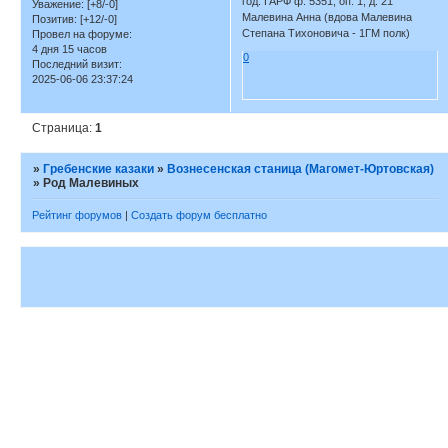
год. ГАРФ ф. 5351, оп. 1, д. 21
Уважение:
[+8/-0]
Малевина Анна (вдова Малевина
Позитив:
[+12/-0]
Степана Тихоновича - 1ГМ полк)
Провел на форуме:
4 дня 15 часов
0
Последний визит:
2025-06-06 23:37:24
Страница:
1
»
Гребенские казаки
»
Вознесенская станица (Магомет-Юртовская)
»
Род Малевиных
Рейтинг форумов
|
Создать форум бесплатно