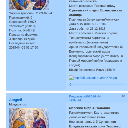
казачьего войска
Место рождения
Терская обл.,
Сунженский отдел, Вознесенская
Зарегистрирован
: 2009-07-24
станица
Приглашений:
0
Причина выбытия ранен/контужен
Сообщений:
16973
Дата выбытия 05.12.1916
Уважение:
[+90/-0]
Дата события 23.12.1916
Позитив:
[+541/-2]
Место события г. Рымжик Сирим
Провел на форуме:
Тип документа Карточка на
3 месяца 14 дней
прибывших (нижние чины)
Последний визит:
Архив Российский Государственный
2025-04-03 02:17:50
Военно-исторический архив
Фонд Картотека бюро учета потерь в
Первой мировой войне (офицеров и
солдат)
Шкаф без номера Ящик 2188-М
0
10
Поделиться
2019-08-04
Андрей
11:02:13
Модератор
Малевин Петр Антонович
Ранен/контужен. Картотека потерь
Должность/Звание
казак
Воинская часть
2-й Сунженско-
Владикавказский полк Терского