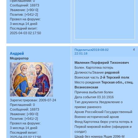
Приглашений:
0
Сообщений:
16973
Уважение:
[+90/-0]
Позитив:
[+541/-2]
Провел на форуме:
3 месяца 14 дней
Последний визит:
2025-04-03 02:17:50
4
Поделиться
2019-08-02
Андрей
22:01:18
Модератор
Маленин Порфирий Тихонович
Болен. Картотека потерь
Должность/Звание
рядовой
Воинская часть
2-й Терский полк
Место рождения
Терская обл., стнц.
Вознесенская
Причина выбытия болен
Дата события 03.10.1916
Зарегистрирован
: 2009-07-24
Тип документа Уведомление о
Приглашений:
0
приеме раненого
Сообщений:
16973
Архив Российский Государственный
Уважение:
[+90/-0]
Военно-исторический архив
Позитив:
[+541/-2]
Фонд Картотека бюро учета потерь в
Провел на форуме:
Первой мировой войне (офицеров и
3 месяца 14 дней
солдат)
Последний визит:
Шкаф без номера Ящик 2096-М
2025-04-03 02:17:50