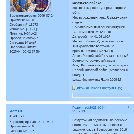
казачьего войска
Место рождения. Губерния
Терская
обл.
Зарегистрирован
: 2009-07-24
Место рождения. Уезд
Сунженский
Приглашений:
0
отдел
Сообщений:
16973
Причина выбытия ранен/контужен
Уважение:
[+90/-0]
Дата выбытия 05.12.1916
Позитив:
[+541/-2]
Дата события 01.02.1917
Провел на форуме:
Место события Румынский фронт
3 месяца 14 дней
Тип документа Карточка на
Последний визит:
прибывших (нижние чины)
2025-04-03 02:17:50
Архив Российский Государственный
Военно-исторический архив
Фонд Картотека бюро учета потерь в
Первой мировой войне (офицеров и
солдат)
Шкаф без номера Ящик 2096-М
0
11
Поделиться
2021-10-04
Roman
21:32:13
Участник
Раздаточная ведомость на пособие
Зарегистрирован
: 2011-07-09
погибшим от рук большевиков и
Приглашений:
0
анархистов. ст. Вознесенская. 1919
Сообщений:
123