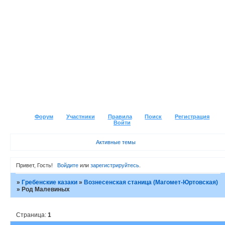
Форум
Участники
Правила
Поиск
Регистрация
Войти
Активные темы
Привет, Гость!
Войдите
или
зарегистрируйтесь
.
»
Гребенские казаки
»
Вознесенская станица (Магомет-Юртовская)
»
Род Малевиных
Страница:
1