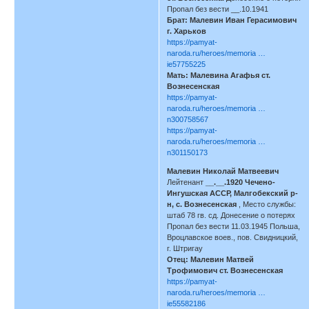
Пропал без вести __.10.1941
Брат: Малевин Иван Герасимович
г. Харьков
https://pamyat-
naroda.ru/heroes/memoria …
ie57755225
Мать: Малевина Агафья ст.
Вознесенская
https://pamyat-
naroda.ru/heroes/memoria …
n300758567
https://pamyat-
naroda.ru/heroes/memoria …
n301150173
Малевин Николай Матвеевич
Лейтенант
__.__.1920 Чечено-
Ингушская АССР, Малгобекский р-
н, с. Вознесенская
, Место службы:
штаб 78 гв. сд. Донесение о потерях
Пропал без вести 11.03.1945 Польша,
Вроцлавское воев., пов. Свидницкий,
г. Штригау
Отец: Малевин Матвей
Трофимович ст. Вознесенская
https://pamyat-
naroda.ru/heroes/memoria …
ie55582186