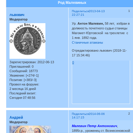
Род Малевиных
1
Поделиться
2013-04-13
львович
22:27:21
Модератор
Ур.
Антон Малевин,
58 лет, избран в
должность почетного судьи станицы
Магомет-Юртовской на трехлетие с
1 янв. 1892 года.
Станичные атаманы
Отредактировано львович (2018-11-
17 15:34:46)
Зарегистрирован
: 2012-06-13
0
Приглашений:
0
Сообщений:
18773
Уважение:
[+274/-1]
Позитив:
[+383/-3]
Провел на форуме:
2 месяца 16 дней
Последний визит:
Сегодня 07:48:56
2
Поделиться
2014-06-06
Андрей
14:17:15
Модератор
Малевин Петр Антонович
,
1895г.р., уроженец ст. Вознесеновской