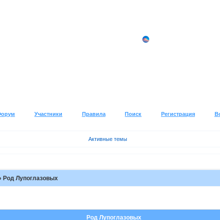
Форум
Участники
Правила
Поиск
Регистрация
В
Активные темы
»
Род Лупоглазовых
Род Лупоглазовых