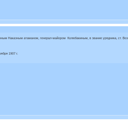
нным Наказным атаманом, генерал-майором Колюбакиным, в звание урядника, ст. Воз
ября 1907 г.