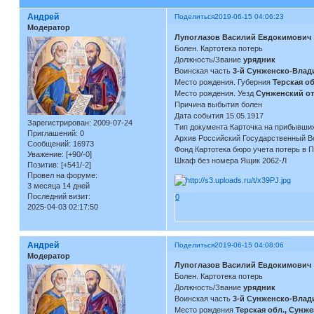
Андрей
Поделиться
2019-06-15 04:06:23
Модератор
Лупоглазов Василий Евдокимович
Болен. Картотека потерь
Должность/Звание
урядник
Воинская часть
3-й Сунженско-Влади
Место рождения. Губерния
Терская об
Место рождения. Уезд
Сунженский о
Причина выбытия болен
Дата события 15.05.1917
Зарегистрирован
: 2009-07-24
Тип документа Карточка на прибывши
Приглашений:
0
Архив Российский Государственный В
Сообщений:
16973
Фонд Картотека бюро учета потерь в 
Уважение:
[+90/-0]
Шкаф без номера Ящик 2062-Л
Позитив:
[+541/-2]
Провел на форуме:
3 месяца 14 дней
Последний визит:
0
2025-04-03 02:17:50
Андрей
Поделиться
2019-06-15 04:08:06
Модератор
Лупоглазов Василий Евдокимович
Болен. Картотека потерь
Должность/Звание
урядник
Воинская часть
3-й Сунженско-Влади
Место рождения
Терская обл., Сунж