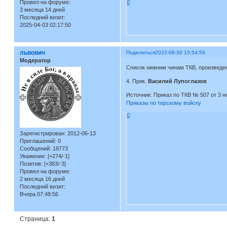
0
Провел на форуме:
3 месяца 14 дней
Последний визит:
2025-04-03 02:17:50
львович
Поделиться
2022-08-30 15:54:56
Модератор
Список нижним чинам ТКВ, произведе
4. Прик.
Василий Лупоглазов
Источник: Приказ по ТКВ № 507 от 3 но
Приказы по терскому войску
0
Зарегистрирован
: 2012-06-13
Приглашений:
0
Сообщений:
18773
Уважение:
[+274/-1]
Позитив:
[+383/-3]
Провел на форуме:
2 месяца 16 дней
Последний визит:
Вчера 07:48:56
Страница:
1