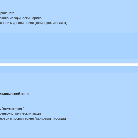
 раненого
оенно-исторический архив
Первой мировой войне (офицеров и солдат)
икавказский полк
х (нижние чины)
оенно-исторический архив
Первой мировой войне (офицеров и солдат)