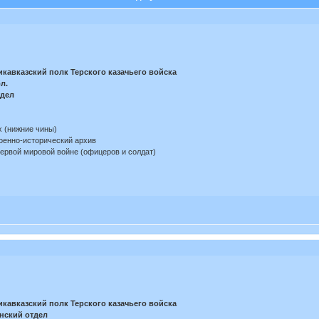
кавказский полк Терского казачьего войска
л.
тдел
х (нижние чины)
оенно-исторический архив
Первой мировой войне (офицеров и солдат)
кавказский полк Терского казачьего войска
енский отдел