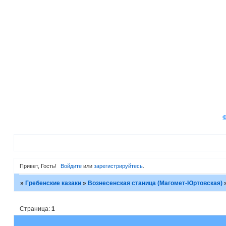
Привет, Гость!
Войдите
или
зарегистрируйтесь
.
»
Гребенские казаки
»
Вознесенская станица (Магомет-Юртовская)
Страница:
1