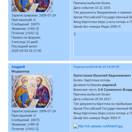
Причина выбытия болен
Дата события 10.11.1915
Тип документа Уведомление о приеме
Зарегистрирован
: 2009-07-24
Архив Российский Государственный В
Приглашений:
0
Фонд Картотека бюро учета потерь в 
Сообщений:
16973
Шкаф без номера Ящик 2000-Л
Уважение:
[+90/-0]
Позитив:
[+541/-2]
0
Провел на форуме:
3 месяца 14 дней
Последний визит:
2025-04-03 02:17:50
Андрей
Поделиться
2019-06-15 04:09:56
Модератор
Лупоглазов Василий Евдокимович
Болен. Картотека потерь
Должность/Звание
рядовой
Воинская часть
3-й Сунженско-Влад
Причина выбытия болен
Дата события 20.04.1917
Тип документа Карточка на прибывши
Архив Российский Государственный В
Зарегистрирован
: 2009-07-24
Фонд Картотека бюро учета потерь в 
Приглашений:
0
Шкаф без номера Ящик 3001-Р
Сообщений:
16973
Уважение:
[+90/-0]
Позитив:
[+541/-2]