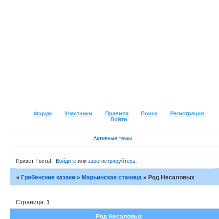
Форум
Участники
Правила
Поиск
Регистрация
Войти
Активные темы
Привет, Гость!
Войдите
или
зарегистрируйтесь
.
»
Гребенские казаки
»
Марьинская станица
»
Род Несаловых
Страница:
1
Род Несаловых