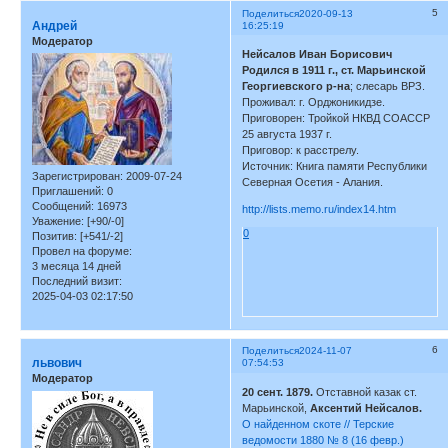
5
Поделиться
2020-09-13
Андрей
16:25:19
Модератор
Нейсалов Иван Борисович
Родился в 1911 г., ст. Марьинской
Георгиевского р-на
; слесарь ВРЗ.
Проживал: г. Орджоникидзе.
Приговорен: Тройкой НКВД СОАССР
25 августа 1937 г.
Приговор: к расстрелу.
Источник: Книга памяти Республики
Зарегистрирован
: 2009-07-24
Северная Осетия - Алания.
Приглашений:
0
Сообщений:
16973
http://lists.memo.ru/index14.htm
Уважение:
[+90/-0]
0
Позитив:
[+541/-2]
Провел на форуме:
3 месяца 14 дней
Последний визит:
2025-04-03 02:17:50
6
Поделиться
2024-11-07
львович
07:54:53
Модератор
20 сент. 1879.
Отставной казак ст.
Марьинской,
Аксентий Нейсалов.
О найденном скоте // Терские
ведомости 1880 № 8 (16 февр.)