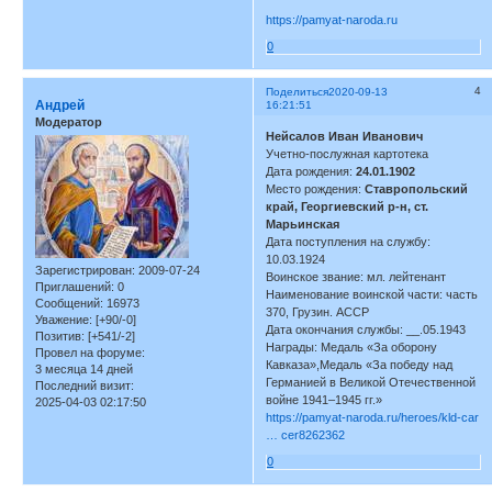
https://pamyat-naroda.ru
0
4
Поделиться
2020-09-13
Андрей
16:21:51
Модератор
Нейсалов Иван Иванович
Учетно-послужная картотека
Дата рождения:
24.01.1902
Место рождения:
Ставропольский
край, Георгиевский р-н, ст.
Марьинская
Дата поступления на службу:
10.03.1924
Зарегистрирован
: 2009-07-24
Воинское звание: мл. лейтенант
Приглашений:
0
Наименование воинской части: часть
Сообщений:
16973
370, Грузин. АССР
Уважение:
[+90/-0]
Дата окончания службы: __.05.1943
Позитив:
[+541/-2]
Награды: Медаль «За оборону
Провел на форуме:
Кавказа»,Медаль «За победу над
3 месяца 14 дней
Германией в Великой Отечественной
Последний визит:
войне 1941–1945 гг.»
2025-04-03 02:17:50
https://pamyat-naroda.ru/heroes/kld-car
… cer8262362
0