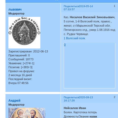
1
Поделиться
2019-05-14
львович
07:33:57
Модератор
Каз.
Несалов Василий Зиновьевич
,
5 сотня, 1-й Волгский полк, правос.,
женат, ст.Марьинской Терской обл.
Пятигорского отд., умер 1.08.1916 под
с. Рудка-Червище.
1 Волгский полк
0
Зарегистрирован
: 2012-06-13
Приглашений:
0
Сообщений:
18773
Уважение:
[+274/-1]
Позитив:
[+383/-3]
Провел на форуме:
2 месяца 16 дней
Последний визит:
Вчера 07:48:56
2
Поделиться
2020-09-13
Андрей
16:17:26
Модератор
Нейсалов Иван
Болен. Картотека потерь
Должность/Звание
казак