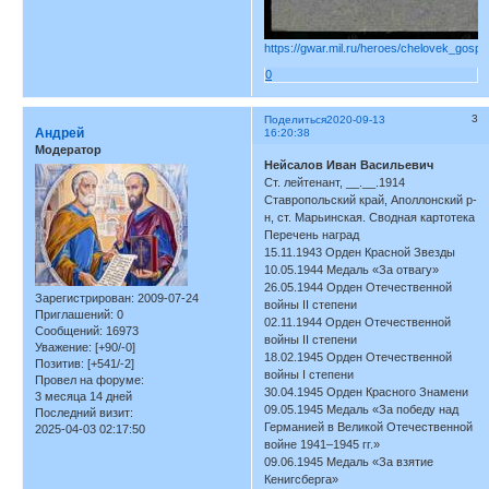
https://gwar.mil.ru/heroes/chelovek_gospi
0
3
Поделиться
2020-09-13
Андрей
16:20:38
Модератор
Нейсалов Иван Васильевич
Ст. лейтенант, __.__.1914
Ставропольский край, Аполлонский р-
н, ст. Марьинская. Сводная картотека
Перечень наград
15.11.1943 Орден Красной Звезды
10.05.1944 Медаль «За отвагу»
26.05.1944 Орден Отечественной
Зарегистрирован
: 2009-07-24
войны II степени
Приглашений:
0
02.11.1944 Орден Отечественной
Сообщений:
16973
войны II степени
Уважение:
[+90/-0]
18.02.1945 Орден Отечественной
Позитив:
[+541/-2]
войны I степени
Провел на форуме:
30.04.1945 Орден Красного Знамени
3 месяца 14 дней
09.05.1945 Медаль «За победу над
Последний визит:
Германией в Великой Отечественной
2025-04-03 02:17:50
войне 1941–1945 гг.»
09.06.1945 Медаль «За взятие
Кенигсберга»