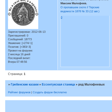
Максим Малофеев.
О пропавшем скоте // Терские
ведомости 1878 № 33 (12 авг.)
0
Зарегистрирован
: 2012-06-13
Приглашений:
0
Сообщений:
18773
Уважение:
[+274/-1]
Позитив:
[+383/-3]
Провел на форуме:
2 месяца 16 дней
Последний визит:
Вчера 07:48:56
Страница:
1
»
Гребенские казаки
»
Ессентукская станица
»
род Малофеевых
Рейтинг форумов
|
Создать форум бесплатно