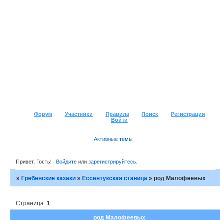
Форум
Участники
Правила
Поиск
Регистрация
Войти
Активные темы
Привет, Гость!
Войдите
или
зарегистрируйтесь
.
»
Гребенские казаки
»
Ессентукская станица
»
род Малофеевых
Страница:
1
род Малофеевых