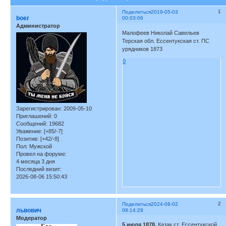
1
Поделиться
2019-05-03
boer
00:03:06
Администратор
Малофеев Николай Савельев
Терская обл. Ессентукская ст. ПС
урядников 1873
0
Зарегистрирован
: 2009-05-10
Приглашений:
0
Сообщений:
19682
Уважение:
[+85/-7]
Позитив:
[+42/-8]
Пол:
Мужской
Провел на форуме:
4 месяца 3 дня
Последний визит:
2026-08-06 15:50:43
2
Поделиться
2024-08-02
львович
08:14:29
Модератор
5 июля 1878.
Казак ст. Ессентукской,