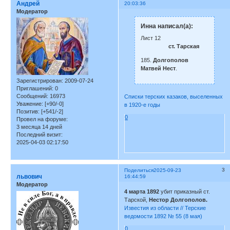
Андрей
20:03:36
Модератор
Инна написал(а):
Лист 12
ст. Тарская
185.
Долгополов
Матвей Нест
.
Зарегистрирован
: 2009-07-24
Приглашений:
0
Сообщений:
16973
Списки терских казаков, выселенных
Уважение:
[+90/-0]
в 1920-е годы
Позитив:
[+541/-2]
0
Провел на форуме:
3 месяца 14 дней
Последний визит:
2025-04-03 02:17:50
3
Поделиться
2025-09-23
львович
16:44:59
Модератор
4 марта 1892
убит приказный ст.
Тарской,
Нестор Долгополов.
Известия из области // Терские
ведомости 1892 № 55 (8 мая)
0