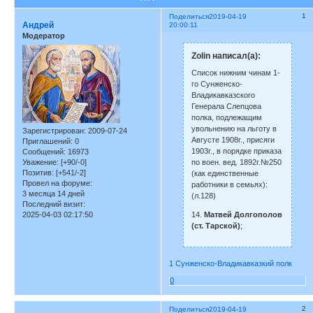
1
Поделиться
2019-04-19
Андрей
20:00:11
Модератор
Zolin написал(а):
Список нижним чинам 1-
го Сунженско-
Владикавказского
Генерала Слепцова
полка, подлежащим
увольнению на льготу в
Зарегистрирован
: 2009-07-24
Августе 1908г., присяги
Приглашений:
0
1903г., в порядке приказа
Сообщений:
16973
по воен. вед. 1892г.№250
Уважение:
[+90/-0]
Позитив:
[+541/-2]
(как единственные
Провел на форуме:
работники в семьях):
3 месяца 14 дней
(л.128)
Последний визит:
14.
Матвей Долгополов
2025-04-03 02:17:50
(ст. Тарской)
;
1 Сунженско-Владикавказкий полк
0
2
Поделиться
2019-04-19