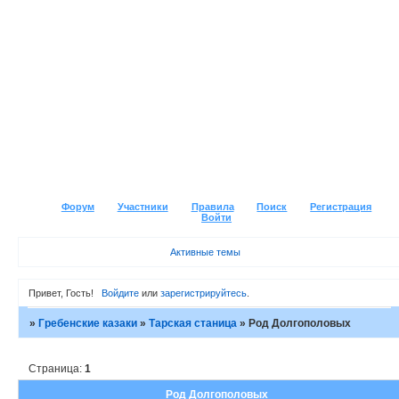
Форум
Участники
Правила
Поиск
Регистрация
Войти
Активные темы
Привет, Гость!
Войдите
или
зарегистрируйтесь
.
»
Гребенские казаки
»
Тарская станица
»
Род Долгополовых
Страница:
1
Род Долгополовых