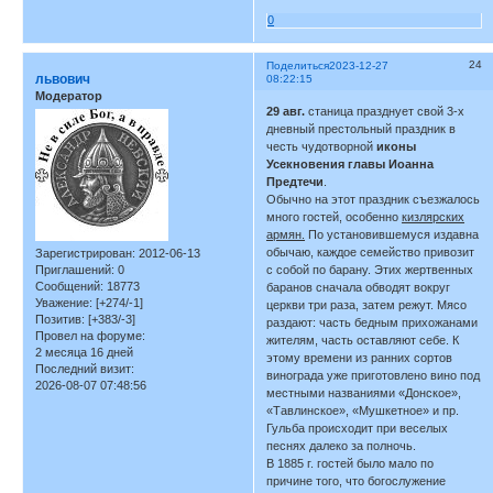
0
24
Поделиться
2023-12-27
львович
08:22:15
Модератор
29 авг.
станица празднует свой 3-х
дневный престольный праздник в
честь чудотворной
иконы
Усекновения главы Иоанна
Предтечи
.
Обычно на этот праздник съезжалось
много гостей, особенно
кизлярских
армян.
По установившемуся издавна
обычаю, каждое семейство привозит
Зарегистрирован
: 2012-06-13
с собой по барану. Этих жертвенных
Приглашений:
0
Сообщений:
18773
баранов сначала обводят вокруг
Уважение:
[+274/-1]
церкви три раза, затем режут. Мясо
Позитив:
[+383/-3]
раздают: часть бедным прихожанами
Провел на форуме:
жителям, часть оставляют себе. К
2 месяца 16 дней
этому времени из ранних сортов
Последний визит:
винограда уже приготовлено вино под
2026-08-07 07:48:56
местными названиями «Донское»,
«Тавлинское», «Мушкетное» и пр.
Гульба происходит при веселых
песнях далеко за полночь.
В 1885 г. гостей было мало по
причине того, что богослужение