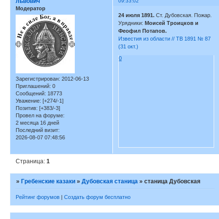
львович
09:33:02
Модератор
24 июля 1891.
Ст. Дубовская. Пожар.
Урядники:
Моисей Троицков и
Феофил Потапов.
Известия из области // ТВ 1891 № 87
(31 окт.)
0
Зарегистрирован
: 2012-06-13
Приглашений:
0
Сообщений:
18773
Уважение:
[+274/-1]
Позитив:
[+383/-3]
Провел на форуме:
2 месяца 16 дней
Последний визит:
2026-08-07 07:48:56
Страница:
1
»
Гребенские казаки
»
Дубовская станица
»
станица Дубовская
Рейтинг форумов
|
Создать форум бесплатно