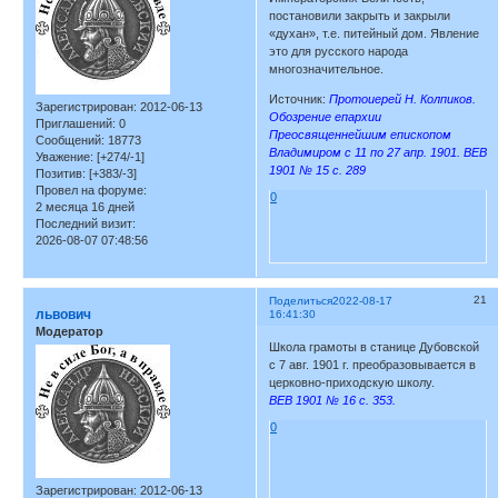
постановили закрыть и закрыли
«духан», т.е. питейный дом. Явление
это для русского народа
многозначительное.
Источник:
Протоиерей Н. Колпиков.
Зарегистрирован
: 2012-06-13
Обозрение епархии
Приглашений:
0
Преосвященнейшим епископом
Сообщений:
18773
Владимиром с 11 по 27 апр. 1901. ВЕВ
Уважение:
[+274/-1]
1901 № 15 с. 289
Позитив:
[+383/-3]
Провел на форуме:
0
2 месяца 16 дней
Последний визит:
2026-08-07 07:48:56
21
Поделиться
2022-08-17
львович
16:41:30
Модератор
Школа грамоты в станице Дубовской
с 7 авг. 1901 г. преобразовывается в
церковно-приходскую школу.
ВЕВ 1901 № 16 с. 353.
0
Зарегистрирован
: 2012-06-13