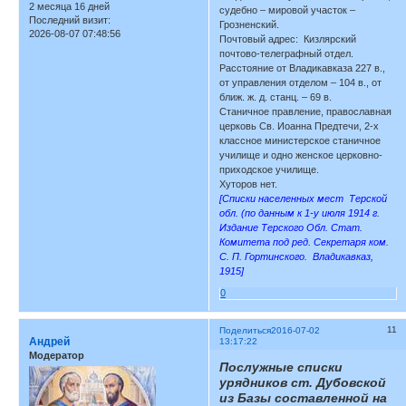
2 месяца 16 дней
судебно – мировой участок –
Последний визит:
Грозненский.
2026-08-07 07:48:56
Почтовый адрес: Кизлярский
почтово-телеграфный отдел.
Расстояние от Владикавказа 227 в.,
от управления отделом – 104 в., от
ближ. ж. д. станц. – 69 в.
Станичное правление, православная
церковь Св. Иоанна Предтечи, 2-х
классное министерское станичное
училище и одно женское церковно-
приходское училище.
Хуторов нет.
[Списки населенных мест Терской
обл. (по данным к 1-у июля 1914 г.
Издание Терского Обл. Стат.
Комитета под ред. Секретаря ком.
С. П. Гортинского. Владикавказ,
1915]
0
11
Поделиться
2016-07-02
Андрей
13:17:22
Модератор
Послужные списки
урядников ст. Дубовской
из Базы составленной на