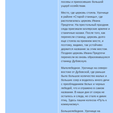
посевы и приносивших большой
ущерб хозяйствам.
Место, где церковь стояла. Урочище
в районе «Старой станицы», где
располагалась церковь Ивана
Предтечи. На престольный праздник
сюда приезжали кизлярские армяне и
станичные казаки. После того, как
перенесли станицу, церковь долго
еще стояла на прежнем месте, и
поэтому, видимо, так устойчиво
держится название за этим местом.
Позднее церковь Ивана Предтечи
перенесли во вновь образовавшуюся
станицу Дубовскую.
Малолебедное. Урочище на северо-
востоке от Дубовской, где раньше
было большое количество малых и
больших озер и водилось много дичи
с преобладанием белых и черных
лебедей, что и отражено в самом
названии. В наши дни от озера не
осталось и следа, не стало и диких
птиц. Здесь пашни колхоза «Путь к
коммунизму».
Большелебедное. Урочище на