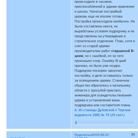
происходило в часовне,
приспособленной в здании правления
и школы. Начатая постройкой
церковь еще не вполне готова.
Постройка происходила необычно. Не
была составлена смета, не
выработаны условия подрядчику и не
представлены на утверждение в
строительное отделение. План, хотя и
снят со старой церкви
производителем работ
старшиной В-
цким
, но с ошибкой, из-за чего
произошел спор. Ошибку В-цкий
признал, но было уже поздно.
Подрядчик поскорее закончил
постройку, и дело оставалось только
за освящением церкви. Станичное
общество обратилось к начальнику
области с просьбой прислать
инженера для освидетельствования
церкви и установления вины
подрядчика или составителя плана.
А. Из станицы Дубовской // Терские
ведомости 1885 № 79 (29 сент.)
0
25
Поделиться
2025-08-20