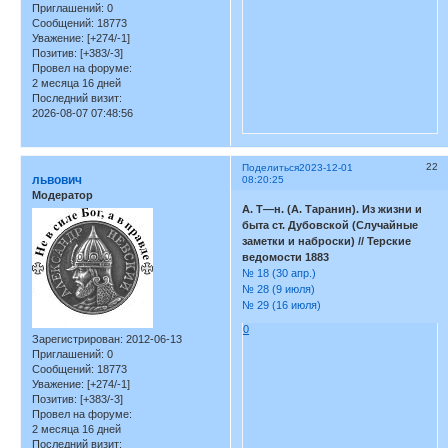
Приглашений:
0
Сообщений:
18773
Уважение:
[+274/-1]
Позитив:
[+383/-3]
Провел на форуме:
2 месяца 16 дней
Последний визит:
2026-08-07 07:48:56
22
Поделиться
2023-12-01
львович
08:20:25
Модератор
А. Т—н. (А. Таранин). Из жизни и
быта ст. Дубовской (Случайные
заметки и наброски) // Терские
ведомости 1883
№ 18 (30 апр.)
№ 28 (9 июля)
№ 29 (16 июля)
0
Зарегистрирован
: 2012-06-13
Приглашений:
0
Сообщений:
18773
Уважение:
[+274/-1]
Позитив:
[+383/-3]
Провел на форуме:
2 месяца 16 дней
Последний визит: