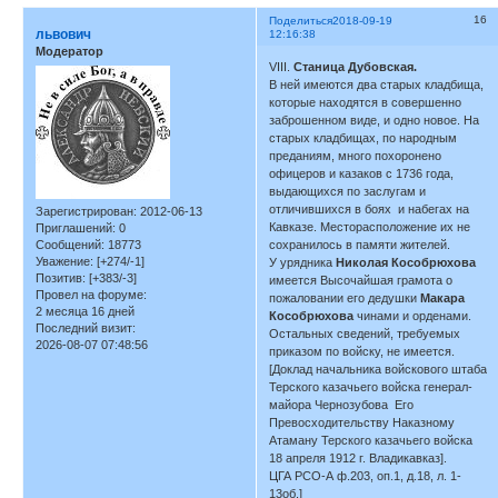
16
Поделиться
2018-09-19
львович
12:16:38
Модератор
VIII.
Станица Дубовская.
В ней имеются два старых кладбища,
которые находятся в совершенно
заброшенном виде, и одно новое. На
старых кладбищах, по народным
преданиям, много похоронено
офицеров и казаков с 1736 года,
выдающихся по заслугам и
отличившихся в боях и набегах на
Зарегистрирован
: 2012-06-13
Кавказе. Месторасположение их не
Приглашений:
0
Сообщений:
18773
сохранилось в памяти жителей.
Уважение:
[+274/-1]
У урядника
Николая Кособрюхова
Позитив:
[+383/-3]
имеется Высочайшая грамота о
Провел на форуме:
пожаловании его дедушки
Макара
2 месяца 16 дней
Кособрюхова
чинами и орденами.
Последний визит:
Остальных сведений, требуемых
2026-08-07 07:48:56
приказом по войску, не имеется.
[Доклад начальника войскового штаба
Терского казачьего войска генерал-
майора Чернозубова Его
Превосходительству Наказному
Атаману Терского казачьего войска
18 апреля 1912 г. Владикавказ].
ЦГА РСО-А ф.203, оп.1, д.18, л. 1-
13об.]