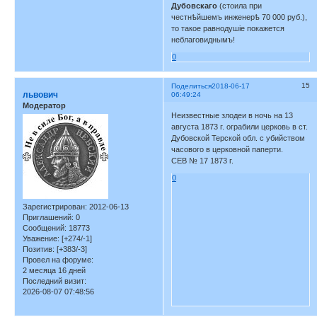
Дубовскаго
(стоила при
честнѣйшемъ инженерѣ 70 000 руб.),
то такое равнодушіе покажется
неблаговиднымъ!
0
15
Поделиться
2018-06-17
львович
06:49:24
Модератор
Неизвестные злодеи в ночь на 13
августа 1873 г. ограбили церковь в ст.
Дубовской Терской обл. с убийством
часового в церковной паперти.
СЕВ № 17 1873 г.
0
Зарегистрирован
: 2012-06-13
Приглашений:
0
Сообщений:
18773
Уважение:
[+274/-1]
Позитив:
[+383/-3]
Провел на форуме:
2 месяца 16 дней
Последний визит:
2026-08-07 07:48:56