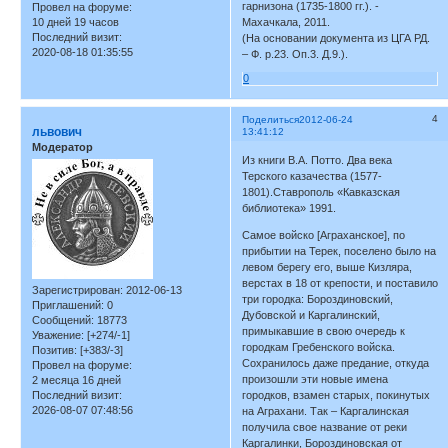
гарнизона (1735-1800 гг.). -
Провел на форуме:
10 дней 19 часов
Махачкала, 2011.
Последний визит:
(На основании документа из ЦГА РД.
2020-08-18 01:35:55
– Ф. р.23. Оп.3. Д.9.).
0
4
Поделиться
2012-06-24
львович
13:41:12
Модератор
Из книги В.А. Потто. Два века
Терского казачества (1577-
1801).Ставрополь «Кавказская
библиотека» 1991.
Самое войско [Аграханское], по
прибытии на Терек, поселено было на
левом берегу его, выше Кизляра,
верстах в 18 от крепости, и поставило
Зарегистрирован
: 2012-06-13
три городка: Бороздиновский,
Приглашений:
0
Дубовской и Каргалинский,
Сообщений:
18773
примыкавшие в свою очередь к
Уважение:
[+274/-1]
городкам Гребенского войска.
Позитив:
[+383/-3]
Сохранилось даже предание, откуда
Провел на форуме:
произошли эти новые имена
2 месяца 16 дней
Последний визит:
городков, взамен старых, покинутых
2026-08-07 07:48:56
на Аграхани. Так – Каргалинская
получила свое название от реки
Каргалинки, Бороздиновская от