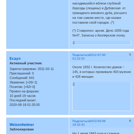
находившейся вблизи глубокой
борозды (лощины) и Дубовская от
громадного векового дуба, росшего
на том самом месте, где казаки
поставили свой городок. (*)
(*) Ставропол. архив. Дело 1839 года
№47. Записка о Кизлярском полку.
0
5
Поделиться
2012-07-30
Есаул
01:22:51
Активный участник
Около 1832 г. Количество домов –
Зарегистрирован
: 2011-02-11
145, в которых проживало 403 мужчин
Приглашений:
0
и 428 женщин.
Сообщений:
641
Уважение:
[+26/-1]
0
Позитив:
[+82/-0]
Провел на форуме:
10 дней 19 часов
Последний визит:
2020-08-18 01:35:55
6
Поделиться
2013-05-09
Weisenheimer
19:32:31
Заблокирован
На 1 июля 1843 года в станице