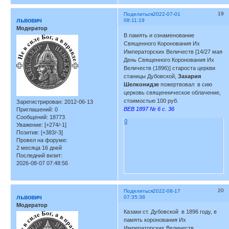
19
Поделиться
2022-07-01
львович
08:11:19
Модератор
В память и ознаменование
Священного Коронования Их
Императорских Величеств [14/27 мая
День Священного Коронования Их
Величеств (1896)] староста церкви
станицы Дубовской,
Захария
Шелконидзе
пожертвовал в сию
церковь священническое облачение,
стоимостью 100 руб.
Зарегистрирован
: 2012-06-13
ВЕВ 1897 № 6 с. 36
Приглашений:
0
Сообщений:
18773
0
Уважение:
[+274/-1]
Позитив:
[+383/-3]
Провел на форуме:
2 месяца 16 дней
Последний визит:
2026-08-07 07:48:56
20
Поделиться
2022-08-17
львович
07:35:38
Модератор
Казаки ст. Дубовской в 1896 году, в
память коронования Их
Императорских Величеств,