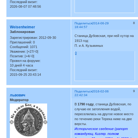
Последний визит:
2026-08-07 07:48:56
8
Поделиться
2014-06-29
Weisenheimer
18:44:57
Заблокирован
Станица Дубовская, при ней хутор на
Зарегистрирован
: 2012-09-30
1913 год:
Приглашений:
0
П. и А. Кузьминых
Сообщений:
1071
Уважение:
[+27/-0]
0
Позитив:
[+4/-0]
Провел на форуме:
10 дней 4 часа
Последний визит:
2015-09-25 20:43:14
9
Поделиться
2016-02-06
львович
22:42:34
Модератор
В
1790 году
, станица Дубовская, по
случаю ее затопления водой,
переселилась на другое новое место
по течению реки Терека ниже на две
версты.
Историческое сведение (рапорт
командующ. Кизляр. полком