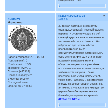
Владикавказ, 1909
0
18
Поделиться
2022-03-26
львович
12:53:37
Модератор
30-го мая разрѣшено обществу
станицы Дубовской, Терской области,
перенести существующую въ сей
станицѣ церковь на новонаселенное
жителями мѣсто, съ тѣмъ, чтобы
избранное для церкви мѣсто
предварительно было
освидѣтельствовано благочиннымъ
совмѣстно съ членами станичнаго
Зарегистрирован
: 2012-06-13
правленія и избранными отъ
Приглашений:
0
Сообщений:
18773
общества лицами и съ участіемъ
Уважение:
[+274/-1]
архитектора или опытнаго техника, а
Позитив:
[+383/-3]
затѣмъ чтобы церковь была
Провел на форуме:
поставлена на избранномъ мѣстѣ
2 месяца 16 дней
также подъ надзоромъ архитектора;
Последний визит:
впредь же до постановки церкви св.
2026-08-07 07:48:56
антиминсъ, утварь и все имущество
церкви были бы перенесены въ
ближайшую церковь на храненіе.
КЕВ № 12 1881 г.
0