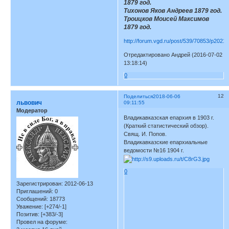
1879 год.
Тихонов Яков Андреев 1879 год.
Троицков Моисей Максимов
1879 год.
http://forum.vgd.ru/post/539/70853/p2021
Отредактировано Андрей (2016-07-02
13:18:14)
0
12
Поделиться
2018-06-06
львович
09:11:55
Модератор
Владикавказская епархия в 1903 г.
(Краткий статистический обзор).
Свящ. И. Попов.
Владикавказские епархиальные
ведомости №16 1904 г.
0
Зарегистрирован
: 2012-06-13
Приглашений:
0
Сообщений:
18773
Уважение:
[+274/-1]
Позитив:
[+383/-3]
Провел на форуме: