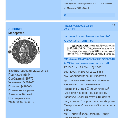
Доклад полностью опубликован в Терском сборнике,
М.: Миракль, 2017. - Вып. 2.
0
17
Поделиться
2021-02-15
львович
20:27:44
Модератор
http://stavkomarchiv.ru/userfiles/file/
АТУС/часть третья.pdf
http://www.stavkomarchiv.ru/userfiles/file/
АТУС/источники и литература.pdf
97. ГАСК Ф. 79 Оп. 1 Д. 1508
Зарегистрирован
: 2012-06-13
152. ГАСК Ф.101 Оп.1 Д. 3888
Приглашений:
0
457. Хронологический указатель
Сообщений:
18773
достопримечательных событий и
Уважение:
[+274/-1]
важнейших постановлений
Позитив:
[+383/-3]
правительства в Ставропольской
Провел на форуме:
губернии и вообще на Северном
2 месяца 16 дней
Кавказе// Сборник статистических
Последний визит:
сведений о Ставропольской губернии.
2026-08-07 07:48:56
Ставрополь: Ставроп. губ. стат. ком. -
1869.
498. Терский календарь на 1910 г.