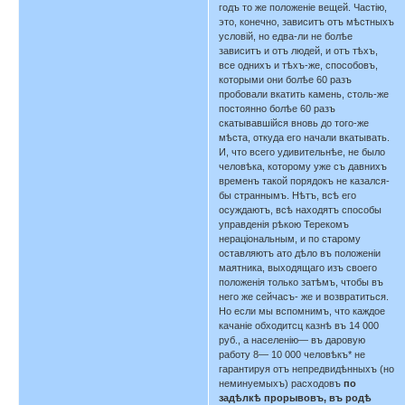
годъ то же положеніе вещей. Частію,
это, конечно, зависитъ отъ мѣстныхъ
условій, но едва-ли не болѣе
зависитъ и отъ людей, и отъ тѣхъ,
все однихъ и тѣхъ-же, способовъ,
которыми они болѣе 60 разъ
пробовали вкатить камень, столь-же
постоянно болѣе 60 разъ
скатывавшійся вновь до того-же
мѣста, откуда его начали вкатывать.
И, что всего удивительнѣе, не было
человѣка, которому уже съ давнихъ
временъ такой порядокъ не казался-
бы страннымъ. Нѣтъ, всѣ его
осуждаютъ, всѣ находятъ способы
управденія рѣкою Терекомъ
нераціональным, и по старому
оставляютъ ато дѣло въ положеніи
маятника, выходящаго изъ своего
положенія только затѣмъ, чтобы въ
него же сейчасъ- же и возвратиться.
Но если мы вспомнимъ, что каждое
качаніе обходитсц казнѣ въ 14 000
руб., а населенію— въ даровую
работу 8— 10 000 человѣкъ* не
гарантируя отъ непредвидѣнныхъ (но
неминуемыхъ) расходовъ
по
задѣлкѣ прорывовъ, въ родѣ