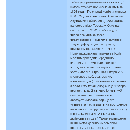
таблицы, приведенной въ статьѣ: ,,0
гидрометрическихъ изысканіяхъ за
1876 годъі. По опредѣленію инженера
И. 0 . Окулича, въ проектѣ засыпки
Абуталибкиной канавы, количество
наносовъ рѣки Терека у Кизляра
составляетъ Ѵ 72 по объему, но
число это мнѣ кажется
чрезмѣрнымъ, такъ какъ, принявъ
такую цифру за достовѣрную,
пришлось-бы заключить, что у
Новогладковскаго парома въ іюлѣ
мѣсяцѣ проходитъ среднимъ
счетомъ по 1 куб. саж. земли въ 1",—
а слѣдовательно, за одинъ только
этотъ мѣсяцъ страшная цифра 2 ,5
милліоновъ куб. саж. земли.
в теченіи года (собственно въ теченіи
8 среднихъ мѣсяцевъ) оно у Кизляра
проноситъ до 2-хъ милліоновъ куб.
саж. земли, часть которыхъ
образуетъ морскіе бары у его
устьевъ, а часть идетъ на постоянное
возвышѳніе его русла, со скоростью у
города Киздяра до 2-хъ и 3-хъ
дюймовъ въ годъ * Такое возвышеніе
неминуемо должно имѣть свой
предѣдъ, и рѣка Терекъ, въ ея