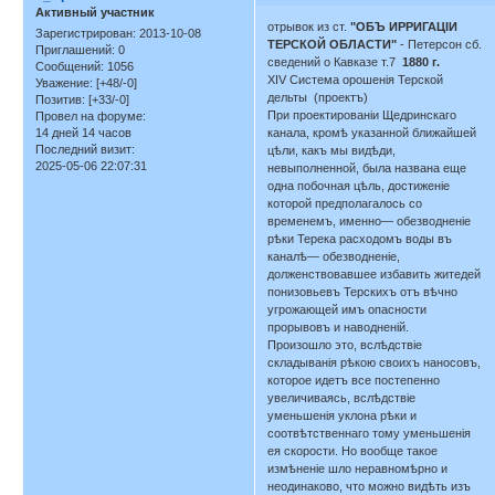
Активный участник
отрывок из ст.
"ОБЪ ИРРИГАЦІИ
Зарегистрирован
: 2013-10-08
ТЕРСКОЙ ОБЛАСТИ"
- Петерсон сб.
Приглашений:
0
сведений о Кавказе т.7
1880 г.
Сообщений:
1056
XIV Система орошенія Терской
Уважение:
[+48/-0]
дельты (проектъ)
Позитив:
[+33/-0]
При проектированіи Щедринскаго
Провел на форуме:
14 дней 14 часов
канала, кромѣ указанной ближайшей
Последний визит:
цѣли, какъ мы видѣди,
2025-05-06 22:07:31
невыполненной, была названа еще
одна побочная цѣль, достиженіе
которой предполагалось со
временемъ, именно— обезводненіе
рѣки Терека расходомъ воды въ
каналѣ— обезводненіе,
долженствовавшее избавить житедей
понизовьевъ Терскихъ отъ вѣчно
угрожающей имъ опасности
прорывовъ и наводненій.
Произошло это, вслѣдствіе
складыванія рѣкою своихъ наносовъ,
которое идетъ все постепенно
увеличиваясь, вслѣдствіе
уменьшенія уклона рѣки и
соотвѣтственнаго тому уменьшенія
ея скорости. Но вообще такое
измѣненіе шло неравномѣрно и
неодинаково, что можно видѣть изъ