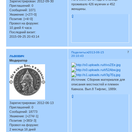
Зарегистрирован
: 2012-09-30
проживало 426 мужчин и 452
Приглашений:
0
женщины.
Сообщений:
1071
Уважение:
[+27/-0]
0
Позитив:
[+4/-0]
Провел на форуме:
10 дней 4 часа
Последний визит:
2015-09-25 20:43:14
7
Поделиться
2013-06-15
львович
20:10:43
Модератор
Источник: Сборник материалов для
описания местностей и племен
Кавказа. Вып.8 Тифлис, 1889г.
0
Зарегистрирован
: 2012-06-13
Приглашений:
0
Сообщений:
18773
Уважение:
[+274/-1]
Позитив:
[+383/-3]
Провел на форуме:
2 месяца 16 дней