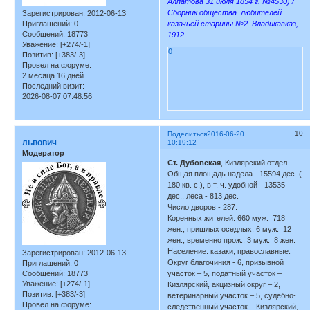
Алпатова 31 июля 1854 г. №4530) /
Сборник общества любителей
Зарегистрирован
: 2012-06-13
казачьей старины №2. Владикавказ,
Приглашений:
0
Сообщений:
18773
1912.
Уважение:
[+274/-1]
0
Позитив:
[+383/-3]
Провел на форуме:
2 месяца 16 дней
Последний визит:
2026-08-07 07:48:56
10
Поделиться
2016-06-20
львович
10:19:12
Модератор
Ст. Дубовская
, Кизлярский отдел
Общая площадь надела - 15594 дес. (
180 кв. с.), в т. ч. удобной - 13535
дес., леса - 813 дес.
Число дворов - 287.
Коренных жителей: 660 муж. 718
жен., пришлых оседлых: 6 муж. 12
жен., временно прож.: 3 муж. 8 жен.
Население: казаки, православные.
Зарегистрирован
: 2012-06-13
Округ благочиния - 6, призывной
Приглашений:
0
Сообщений:
18773
участок – 5, податный участок –
Уважение:
[+274/-1]
Кизлярский, акцизный округ – 2,
Позитив:
[+383/-3]
ветеринарный участок – 5, судебно-
Провел на форуме:
следственный участок – Кизлярский,