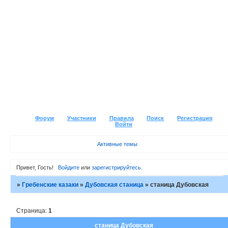
Форум
Участники
Правила
Поиск
Регистрация
Войти
Активные темы
Привет, Гость!
Войдите
или
зарегистрируйтесь
.
»
Гребенские казаки
»
Дубовская станица
»
станица Дубовская
Страница:
1
станица Дубовская