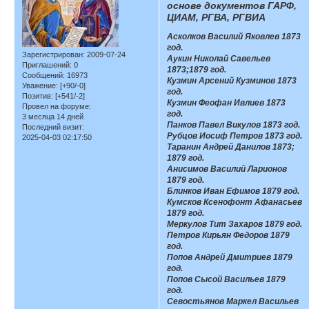
основе документов ГАРФ,
ЦИАМ, РГВА, РГВИА
Асколков Василий Яковлев 1873
год.
Зарегистрирован
: 2009-07-24
Аукин Николай Савельев
Приглашений:
0
1873;1879 год.
Сообщений:
16973
Кузмин Арсений Кузминов 1873
Уважение:
[+90/-0]
год.
Позитив:
[+541/-2]
Кузмин Феофан Ивлиев 1873
Провел на форуме:
год.
3 месяца 14 дней
Панков Павел Викулов 1873 год.
Последний визит:
Рубцов Иосиф Петров 1873 год.
2025-04-03 02:17:50
Таранин Андрей Данилов 1873;
1879 год.
Анисимов Василий Ларионов
1879 год.
Блинков Иван Ефимов 1879 год.
Кумсков Ксенофонт Афанасьев
1879 год.
Меркулов Тит Захаров 1879 год.
Петров Кирьян Федоров 1879
год.
Попов Андрей Дмитриев 1879
год.
Попов Сысой Васильев 1879
год.
Севостьянов Маркел Васильев