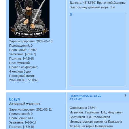
Долгота: 46°32'60'' Восточной Долготы
Высота над уровнем моря: 1 м
0
Зарегистрирован
: 2009-05-10
Приглашений:
0
Сообщений:
19682
Уважение:
[+85/-7]
Позитив:
[+42/-8]
Пол:
Мужской
Провел на форуме:
4 месяца 3 дня
Последний визит:
2026-08-06 15:50:43
3
Поделиться
2011-12-29
Есаул
13:41:42
Активный участник
Основана в 1724 г.
Зарегистрирован
: 2011-02-11
Источник. Гарунова Н.Н., Чекулаев-
Приглашений:
0
Братчиков Н.Д. Российская
Сообщений:
641
Императорская армия на Кавказе в
Уважение:
[+26/-1]
18 веке: история Кизлярского
Позитив:
[+82/-0]