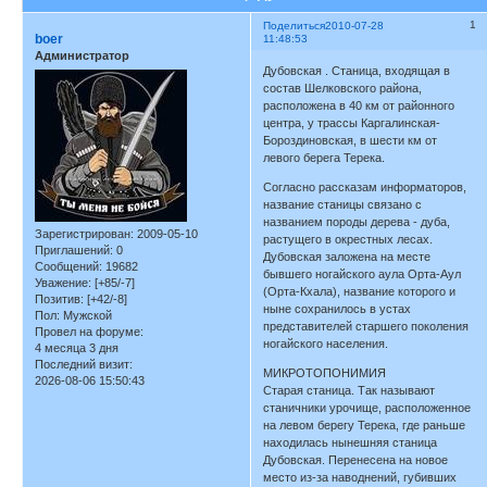
1
Поделиться
2010-07-28
boer
11:48:53
Администратор
Дубовская . Станица, входящая в
состав Шелковского района,
расположена в 40 км от районного
центра, у трассы Каргалинская-
Бороздиновская, в шести км от
левого берега Терека.
Согласно рассказам информаторов,
название станицы связано с
названием породы дерева - дуба,
Зарегистрирован
: 2009-05-10
растущего в окрестных лесах.
Приглашений:
0
Дубовская заложена на месте
Сообщений:
19682
бывшего ногайского аула Орта-Аул
Уважение:
[+85/-7]
(Орта-Кхала), название которого и
Позитив:
[+42/-8]
ныне сохранилось в устах
Пол:
Мужской
представителей старшего поколения
Провел на форуме:
ногайского населения.
4 месяца 3 дня
Последний визит:
МИКРОТОПОНИМИЯ
2026-08-06 15:50:43
Старая станица. Так называют
станичники урочище, расположенное
на левом берегу Терека, где раньше
находилась нынешняя станица
Дубовская. Перенесена на новое
место из-за наводнений, губивших