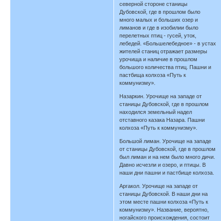
северной стороне станицы
Дубовской, где в прошлом было
много малых и больших озер и
лиманов и где в изобилии было
перелетных птиц - гусей, уток,
лебедей. «Большелебедное» - в устах
жителей станиц отражает размеры
урочища и наличие в прошлом
большого количества птиц. Пашни и
пастбища колхоза «Путь к
коммунизму».
Назаркин. Урочище на западе от
станицы Дубовской, где в прошлом
находился земельный надел
отставного казака Назара. Пашни
колхоза «Путь к коммунизму».
Большой лиман. Урочище на западе
от станицы Дубовской, где в прошлом
был лиман и на нем было много дичи.
Давно исчезли и озеро, и птицы. В
наши дни пашни и пастбище колхоза.
Аргакол. Урочище на западе от
станицы Дубовской. В наши дни на
этом месте пашни колхоза «Путь к
коммунизму». Название, вероятно,
ногайского происхождения, состоит