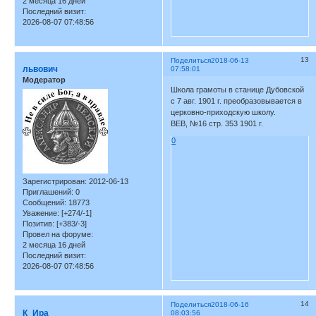
2 месяца 16 дней
Последний визит:
2026-08-07 07:48:56
13
Поделиться
2018-06-13
львович
07:58:01
Модератор
Школа грамоты в станице Дубовской
с 7 авг. 1901 г. преобразовывается в
церковно-приходскую школу.
ВЕВ, №16 стр. 353 1901 г.
0
Зарегистрирован
: 2012-06-13
Приглашений:
0
Сообщений:
18773
Уважение:
[+274/-1]
Позитив:
[+383/-3]
Провел на форуме:
2 месяца 16 дней
Последний визит:
2026-08-07 07:48:56
14
Поделиться
2018-06-16
К_Ира
08:03:56