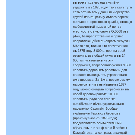
въ точкѣ, гдѣ его едва успѣли
удержать въ 1875 году, такъ какъ тутъ
есть всѣ къ тому данныя и средства:
крутой изгибъ рѣки у лѣваго берега;
песчано-хворостяныя дамбы, стоящія
на болотистой подмытой почвѣ;
мѣстность съ уклономъ О,0008 отъ
рѣки, безпрепятственно и прямо
направляющейся въ оврагъ Чебутлы.
Мѣсто это, только что поглотившее
въ 1875 году 3 000 р. сер. на свой
ремонтъ, изъ общей суммы въ 14
000, отпускаемыхъ на эти
сооруженія, потребовало усилія 9 500
человѣкъ даровыхъ рабочихъ, для
спасенія станицъ отъ угрожавшаго
имъ прорыва. Затѣмъ, новую сумму
на ремонтъ и въ нынѣшнемъ 1877
году можно ожидать потребности въ
новой даровой работѣ 10 000
человѣкъ, ради все того-же,
неизбѣжно и вѣчно угрожающаго
населенію, бѣдствія! Вообще,
укрѣпленіе Терскихъ береговъ
(практикуемое съ 1875 года)
представляетъ замѣчательный
образчикъ с и з и ф о в о й работы.
Каждый годъ та же трата, и каждый