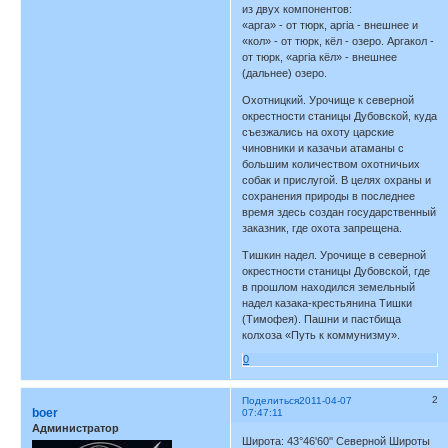
из двух компонентов:
«арга» - от тюрк, аргіа - внешнее и
«кол» - от тюрк, кёл - озеро. Аргакол -
от тюрк, «аргіа кёл» - внешнее
(дальнее) озеро.
Охотницкий. Урочище к северной
окрестности станицы Дубовской, куда
съезжались на охоту царские
чиновники и казачьи атаманы с
большим количеством охотничьих
собак и прислугой. В целях охраны и
сохранения природы в последнее
время здесь создан государственный
заказник, где охота запрещена.
Тишкин надел. Урочище в северной
окрестности станицы Дубовской, где
в прошлом находился земельный
надел казака-крестьянина Тишки
(Тимофея). Пашни и пастбища
колхоза «Путь к коммунизму».
0
2
Поделиться
2011-04-07
boer
07:47:11
Администратор
Широта: 43°46'60'' Северной Широты