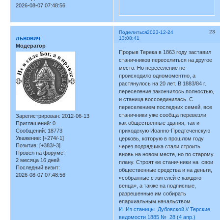
2026-08-07 07:48:56
23
Поделиться
2023-12-24
львович
13:08:41
Модератор
Прорыв Терека в 1863 году заставил
станичников переселиться на другое
место. Но переселение не
происходило одномоментно, а
растянулось на 20 лет. В 1883/84 г.
переселение закончилось полностью,
и станица воссоединилась. С
переселением последних семей, все
станичники уже сообща перевезли
Зарегистрирован
: 2012-06-13
как общественные здания, так и
Приглашений:
0
Сообщений:
18773
приходскую Иоанно-Предтеченскую
Уважение:
[+274/-1]
церковь, которую в прошлом году
Позитив:
[+383/-3]
через подрядчика стали строить
Провел на форуме:
вновь на новом месте, но по старому
2 месяца 16 дней
плану. Строят ее станичники на свои
Последний визит:
общественные средства и на деньги,
2026-08-07 07:48:56
«собранные с жителей с каждого
венца», а также на подписные,
разрешенные им собирать
епархиальным начальством.
И. Из станицы Дубовской // Терские
ведомости 1885 № 28 (4 апр.)