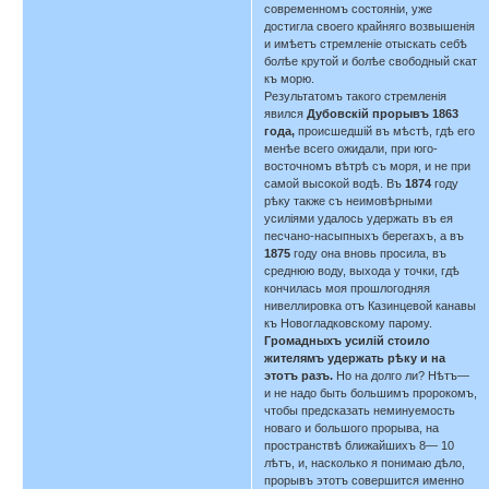
современномъ состояніи, уже
достигла своего крайняго возвышенія
и имѣетъ стремленіе отыскать себѣ
болѣе крутой и болѣе свободный скат
къ морю.
Результатомъ такого стремленія
явился
Дубовскій прорывъ 1863
года,
происшедшій въ мѣстѣ, гдѣ его
менѣе всего ожидали, при юго-
восточномъ вѣтрѣ съ моря, и не при
самой высокой водѣ. Въ
1874
году
рѣку также съ неимовѣрными
усиліями удалось удержать въ ея
песчано-насыпныхъ берегахъ, а въ
1875
году она вновь просила, въ
среднюю воду, выхода у точки, гдѣ
кончилась моя прошлогодняя
нивеллировка отъ Казинцевой канавы
къ Новогладковскому парому.
Громадныхъ усилій стоило
жителямъ удержать рѣку и на
этотъ разъ.
Но на долго ли? Нѣтъ—
и не надо быть большимъ пророкомъ,
чтобы предсказать неминуемость
новаго и большого прорыва, на
пространствѣ ближайшихъ 8— 10
лѣтъ, и, насколько я понимаю дѣло,
прорывъ этотъ совершится именно