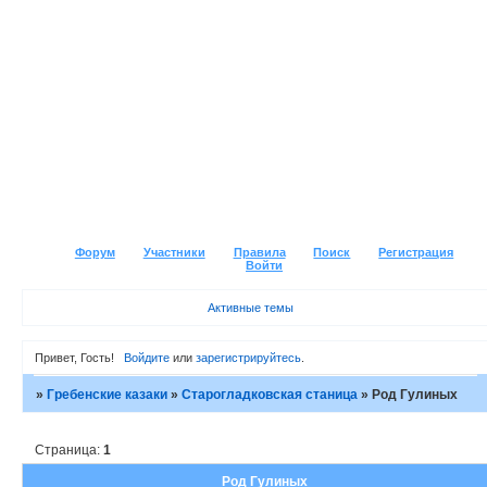
Форум
Участники
Правила
Поиск
Регистрация
Войти
Активные темы
Привет, Гость!
Войдите
или
зарегистрируйтесь
.
»
Гребенские казаки
»
Старогладковская станица
»
Род Гулиных
Страница:
1
Род Гулиных