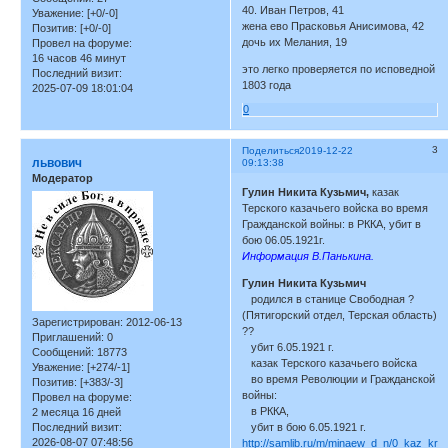
40. Иван Петров, 41
Уважение:
[+0/-0]
жена ево Прасковья Анисимова, 42
Позитив:
[+0/-0]
дочь их Мелания, 19
Провел на форуме:
16 часов 46 минут
это легко проверяется по исповедной
Последний визит:
1803 года
2025-07-09 18:01:04
0
3
Поделиться
2019-12-22
львович
09:13:38
Модератор
Гулин Никита Кузьмич,
казак
Терского казачьего войска во время
Гражданской войны: в РККА, убит в
бою 06.05.1921г.
Информация В.Панькина.
Гулин Никита Кузьмич
родился в станице Свободная ?
(Пятигорский отдел, Терская область)
Зарегистрирован
: 2012-06-13
??
Приглашений:
0
убит 6.05.1921 г.
Сообщений:
18773
казак Терского казачьего войска
Уважение:
[+274/-1]
во время Революции и Гражданской
Позитив:
[+383/-3]
войны:
Провел на форуме:
в РККА,
2 месяца 16 дней
Последний визит:
убит в бою 6.05.1921 г.
2026-08-07 07:48:56
http://samlib.ru/m/minaew_d_n/0_kaz_kra