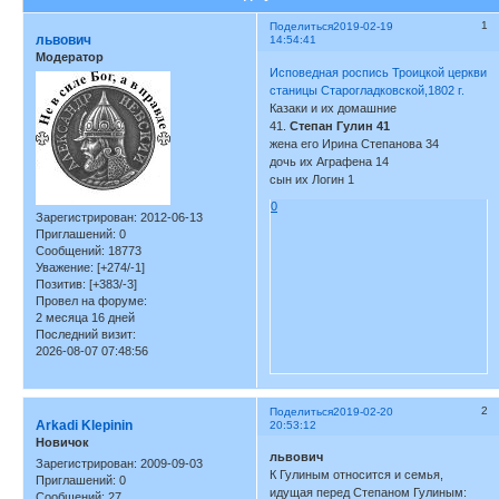
1
Поделиться
2019-02-19
львович
14:54:41
Модератор
Исповедная роспись Троицкой церкви
станицы Старогладковской,1802 г.
Казаки и их домашние
41.
Степан Гулин 41
жена его Ирина Степанова 34
дочь их Аграфена 14
сын их Логин 1
0
Зарегистрирован
: 2012-06-13
Приглашений:
0
Сообщений:
18773
Уважение:
[+274/-1]
Позитив:
[+383/-3]
Провел на форуме:
2 месяца 16 дней
Последний визит:
2026-08-07 07:48:56
2
Поделиться
2019-02-20
Arkadi Klepinin
20:53:12
Новичок
львович
Зарегистрирован
: 2009-09-03
К Гулиным относится и семья,
Приглашений:
0
идущая перед Степаном Гулиным:
Сообщений:
27