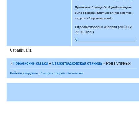
Примечание. Станицы Свободной никогда не
было в Терской области, но вполне вероятно,
что речь о Старогладковской.
Отредактировано львович (2019-12-
22 09:20:27)
0
Страница:
1
»
Гребенские казаки
»
Старогладковская станица
»
Род Гулиных
Рейтинг форумов
|
Создать форум бесплатно