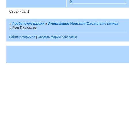
0
Страница:
1
»
Гребенские казаки
»
Александро-Невская (Сасаплы) станица
»
Род Пхакадзе
Рейтинг форумов
|
Создать форум бесплатно