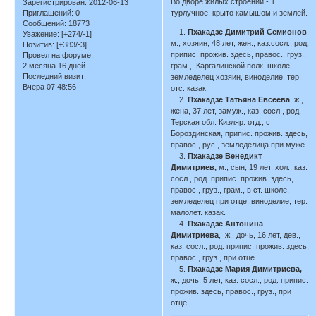
Во дворе жилых строений - 1,
Зарегистрирован
: 2012-06-13
турлучное, крыто камышом и землей.
Приглашений:
0
Сообщений:
18773
1.
Пхакадзе Димитрий Семионов
,
Уважение:
[+274/-1]
м., хозяин, 48 лет, жен., каз.сосл., род.
Позитив:
[+383/-3]
припис. прожив. здесь, правос., груз.,
Провел на форуме:
грам., Каргалинской полк. школе,
2 месяца 16 дней
Последний визит:
земледелец хозяин, виноделие, тер.
Вчера 07:48:56
отс. казак.
2.
Пхакадзе Татьяна Евсеева
, ж.,
жена, 37 лет, замуж., каз. сосл., род.
Терская обл. Кизляр. отд., ст.
Бороздинская, припис. прожив. здесь,
правос., рус., земледелица при муже.
3.
Пхакадзе Венедикт
Димитриев,
м., сын, 19 лет, хол., каз.
сосл., род. припис. прожив. здесь,
правос., груз., грам., в ст. школе,
земледелец при отце, виноделие, тер.
малолет. казак.
4.
Пхакадзе Антонина
Димитриева
, ж., дочь, 16 лет, дев.,
каз. сосл., род. припис. прожив. здесь,
правос., груз., при отце.
5.
Пхакадзе Мария Димитриева,
ж., дочь, 5 лет, каз. сосл., род. припис.
прожив. здесь, правос., груз., при
отце.