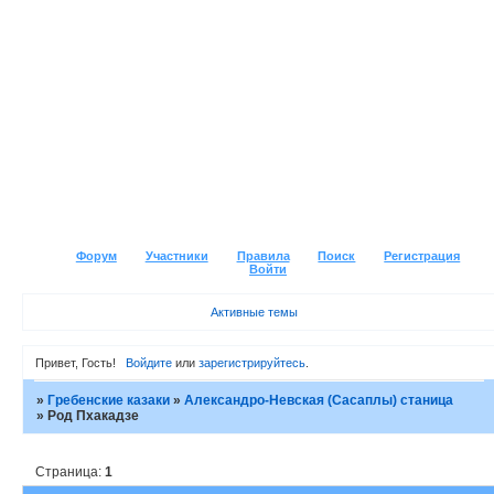
Форум
Участники
Правила
Поиск
Регистрация
Войти
Активные темы
Привет, Гость!
Войдите
или
зарегистрируйтесь
.
»
Гребенские казаки
»
Александро-Невская (Сасаплы) станица
»
Род Пхакадзе
Страница:
1