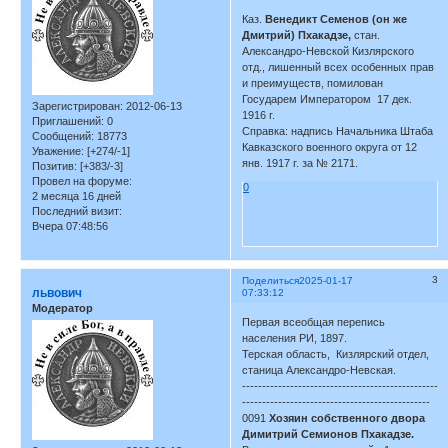
Каз.
Венедикт Семенов (он же
Дмитрий) Пхакадзе,
стан.
Александро-Невской Кизлярского
отд., лишенный всех особенных прав
и преимуществ, помилован
Государем Императором 17 дек.
Зарегистрирован
: 2012-06-13
1916 г.
Приглашений:
0
Справка: надпись Начальника Штаба
Сообщений:
18773
Кавказского военного округа от 12
Уважение:
[+274/-1]
янв. 1917 г. за № 2171.
Позитив:
[+383/-3]
Провел на форуме:
0
2 месяца 16 дней
Последний визит:
Вчера 07:48:56
3
Поделиться
2025-01-17
львович
07:33:12
Модератор
Первая всеобщая перепись
населения РИ, 1897.
Терская область, Кизлярский отдел,
станица Александро-Невская.
-------------------------------------------------
-----------------------------------------------
0091
Хозяин собственного двора
Димитрий Семионов Пхакадзе.