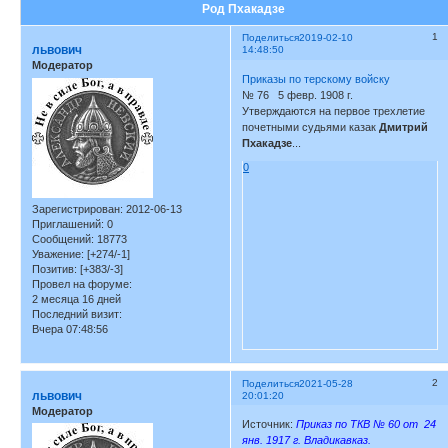
Род Пхакадзе
1
Поделиться
2019-02-10
львович
14:48:50
Модератор
Приказы по терскому войску
№ 76 5 февр. 1908 г.
Утверждаются на первое трехлетие
почетными судьями казак
Дмитрий
Пхакадзе
...
0
Зарегистрирован
: 2012-06-13
Приглашений:
0
Сообщений:
18773
Уважение:
[+274/-1]
Позитив:
[+383/-3]
Провел на форуме:
2 месяца 16 дней
Последний визит:
Вчера 07:48:56
2
Поделиться
2021-05-28
львович
20:01:20
Модератор
Источник:
Приказ по ТКВ № 60 от 24
янв. 1917 г. Владикавказ.