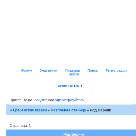
Форум
Участники
Правила
Поиск
Регистрация
Войти
Активные темы
Привет, Гость!
Войдите
или
зарегистрируйтесь
.
»
Гребенские казаки
»
Незлобная станица
»
Род Верчик
Страница:
1
Род Верчик