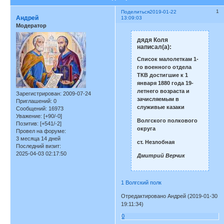
1
Поделиться
2019-01-22
Андрей
13:09:03
Модератор
дядя Коля
написал(а):
Список малолеткам 1-
го военного отдела
ТКВ достигшие к 1
января 1880 года 19-
летнего возраста и
Зарегистрирован
: 2009-07-24
зачисляемым в
Приглашений:
0
служивые казаки
Сообщений:
16973
Уважение:
[+90/-0]
Волгского полкового
Позитив:
[+541/-2]
округа
Провел на форуме:
3 месяца 14 дней
ст. Незлобная
Последний визит:
2025-04-03 02:17:50
Дмитрий Верчик
1 Волгский полк
Отредактировано Андрей (2019-01-30
19:11:34)
0