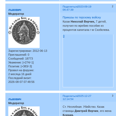
2
Поделиться
2023-09-19
львович
06:47:39
Модератор
Приказы по терскому войску
Казак
Николай Верчик,
7 детей,
получил по жребию пособие из
процентов капитала г-м Скобелева.
0
Зарегистрирован
: 2012-06-13
Приглашений:
0
Сообщений:
18773
Уважение:
[+274/-1]
Позитив:
[+383/-3]
Провел на форуме:
2 месяца 16 дней
Последний визит:
2026-08-07 07:48:56
3
Поделиться
2025-12-27
львович
12:14:54
Модератор
Ст. Незлобная. Убийство. Казак
станицы
Дмитрий Верчик
, его жена
Ксения.