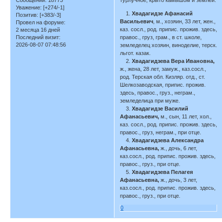
Сообщений:
18773
турлучное, крыто камышом и землей.
Уважение:
[+274/-1]
1.
Хвадагидзе Афанасий
Позитив:
[+383/-3]
Васильевич
, м., хозяин, 33 лет, жен.,
Провел на форуме:
каз. сосл., род. припис. прожив. здесь,
2 месяца 16 дней
Последний визит:
правос., груз, грам., в ст. школе,
2026-08-07 07:48:56
земледелец хозяин, виноделие, терск.
льгот. казак.
2.
Хвадагидзева Вера Ивановна,
ж., жена, 28 лет, замуж., каз.сосл.,
род. Терская обл. Кизляр. отд., ст.
Шелкозаводская, припис. прожив.
здесь, правос., груз., неграм.,
земледелица при муже.
3.
Хвадагидзе Василий
Афанасьевич,
м., сын, 11 лет, хол.,
каз. сосл., род. припис. прожив. здесь,
правос., груз, неграм., при отце.
4.
Хвадагидзева Александра
Афанасьевна,
ж., дочь, 6 лет,
каз.сосл., род. припис. прожив. здесь,
правос., груз., при отце.
5.
Хвадагидзева Пелагея
Афанасьевна,
ж., дочь, 3 лет,
каз.сосл., род. припис. прожив. здесь,
правос., груз., при отце.
0