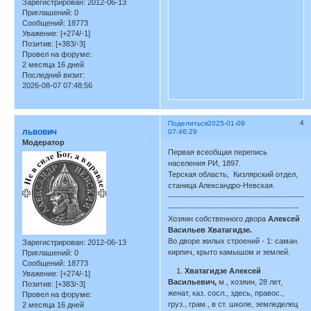
Зарегистрирован
: 2012-06-13
Приглашений:
0
Сообщений:
18773
Уважение:
[+274/-1]
Позитив:
[+383/-3]
Провел на форуме:
2 месяца 16 дней
Последний визит:
2026-08-07 07:48:56
4
Поделиться
2025-01-09
львович
07:46:29
Модератор
Первая всеобщая перепись
населения РИ, 1897.
Терская область, Кизлярский отдел,
станица Александро-Невская.
-------------------------------------------------
-----------------------------------------------
Хозяин собственного двора
Алексей
Васильев Хватагидзе.
Во дворе жилых строений - 1: саман.
Зарегистрирован
: 2012-06-13
кирпич, крыто камышом и землей.
Приглашений:
0
Сообщений:
18773
1.
Хватагидзе Алексей
Уважение:
[+274/-1]
Васильевич,
м., хозяин, 28 лет,
Позитив:
[+383/-3]
женат, каз. сосл., здесь, правос.,
Провел на форуме:
груз., грам., в ст. школе, земледелец
2 месяца 16 дней