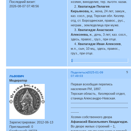
Последний визит:
хозяин, виноделие, тер. льготн. казак.
2026-08-07 07:48:56
2.
Хватагидзе Пелагея
Кирьянова,
ж., жена, 24 лет, замуж.,
каз. сосл., род. Терская обл. Кизляр.
отд, ст. Бороздинская, правос., рус.,
неграм., земледелица при муже.
3.
Хватагидзе Анастасия
Алексеева,
ж., дочь, 3 лет, каз. сосл.,
здесь, правос., груз., при отце.
4.
Хватагидзе Иван Алексеев
,
м.п., сын, 10 мц., здесь, правос.,
груз., при отце.
0
5
Поделиться
2025-01-09
львович
07:49:03
Модератор
Первая всеобщая перепись
населения РИ, 1897.
Терская область, Кизлярский отдел,
станица Александро-Невская.
-------------------------------------------------
-------------------------------------------------
-------
Хозяин собственного двора
Афанасий Васильевич Хвадагидзе.
Зарегистрирован
: 2012-06-13
Во дворе жилых строений – 1,
Приглашений:
0