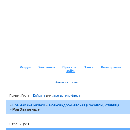
Форум
Участники
Правила
Поиск
Регистрация
Войти
Активные темы
Привет, Гость!
Войдите
или
зарегистрируйтесь
.
»
Гребенские казаки
»
Александро-Невская (Сасаплы) станица
»
Род Хватагидзе
Страница:
1