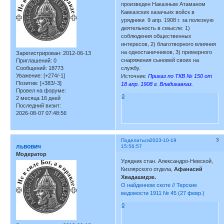
произведен Наказным Атаманом
Кавказских казачьих войск в
урядники 9 апр. 1908 г. за полезную
деятельность в смысле: 1)
соблюдения общественных
интересов, 2) благотворного влияния
на одностаничников, 3) примерного
Зарегистрирован
: 2012-06-13
снаряжения сыновей своих на
Приглашений:
0
Сообщений:
18773
службу.
Уважение:
[+274/-1]
Источник:
Приказ по ТКВ № 150 от
Позитив:
[+383/-3]
18 апр. 1908 г. Владикавказ.
Провел на форуме:
0
2 месяца 16 дней
Последний визит:
2026-08-07 07:48:56
3
Поделиться
2023-10-19
львович
15:56:57
Модератор
Урядник стан. Александро-Невской,
Кизлярского отдела,
Афанасий
Хвадашидзе.
О найденном скоте // Терские
ведомости 1911 № 45 (27 февр.)
0