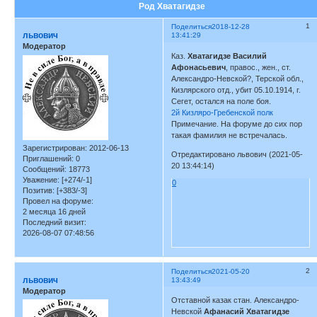
Род Хватагидзе
1
Поделиться
2018-12-28
львович
13:41:29
Модератор
Каз.
Хватагидзе Василий
Афонасьевич
, правос., жен., ст.
Александро-Невской?, Терской обл.,
Кизлярского отд., убит 05.10.1914, г.
Сегет, остался на поле боя.
2й Кизляро-Гребенской полк
Примечание. На форуме до сих пор
такая фамилия не встречалась.
Зарегистрирован
: 2012-06-13
Отредактировано львович (2021-05-
Приглашений:
0
20 13:44:14)
Сообщений:
18773
Уважение:
[+274/-1]
0
Позитив:
[+383/-3]
Провел на форуме:
2 месяца 16 дней
Последний визит:
2026-08-07 07:48:56
2
Поделиться
2021-05-20
львович
13:43:49
Модератор
Отставной казак стан. Александро-
Невской
Афанасий Хватагидзе