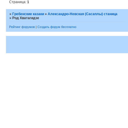
Страница:
1
»
Гребенские казаки
»
Александро-Невская (Сасаплы) станица
»
Род Хватагидзе
Рейтинг форумов
|
Создать форум бесплатно