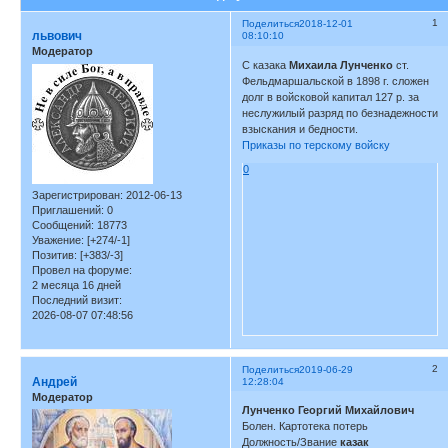
1
Поделиться
2018-12-01
львович
08:10:10
Модератор
С казака
Михаила Лунченко
ст.
Фельдмаршальской в 1898 г. сложен
долг в войсковой капитал 127 р. за
неслужилый разряд по безнадежности
взыскания и бедности.
Приказы по терскому войску
0
Зарегистрирован
: 2012-06-13
Приглашений:
0
Сообщений:
18773
Уважение:
[+274/-1]
Позитив:
[+383/-3]
Провел на форуме:
2 месяца 16 дней
Последний визит:
2026-08-07 07:48:56
2
Поделиться
2019-06-29
Андрей
12:28:04
Модератор
Лунченко Георгий Михайлович
Болен. Картотека потерь
Должность/Звание
казак