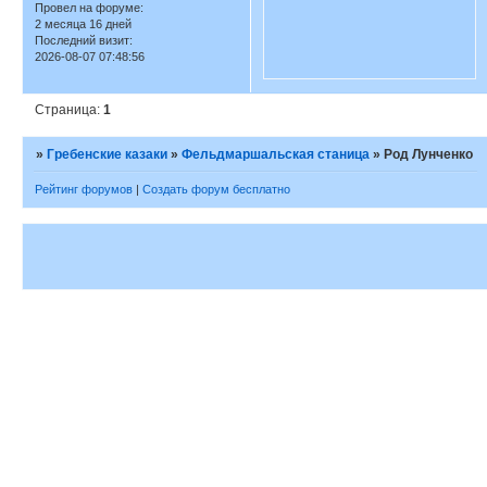
Провел на форуме:
2 месяца 16 дней
Последний визит:
2026-08-07 07:48:56
Страница:
1
»
Гребенские казаки
»
Фельдмаршальская станица
»
Род Лунченко
Рейтинг форумов
|
Создать форум бесплатно