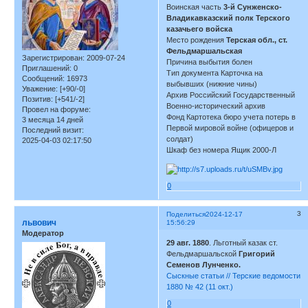
Воинская часть
3-й Сунженско-
Владикавказский полк Терского
казачьего войска
Место рождения
Терская обл., ст.
Фельдмаршальская
Зарегистрирован
: 2009-07-24
Причина выбытия болен
Приглашений:
0
Тип документа Карточка на
Сообщений:
16973
выбывших (нижние чины)
Уважение:
[+90/-0]
Архив Российский Государственный
Позитив:
[+541/-2]
Военно-исторический архив
Провел на форуме:
Фонд Картотека бюро учета потерь в
3 месяца 14 дней
Первой мировой войне (офицеров и
Последний визит:
солдат)
2025-04-03 02:17:50
Шкаф без номера Ящик 2000-Л
0
3
Поделиться
2024-12-17
львович
15:56:29
Модератор
29 авг. 1880
. Льготный казак ст.
Фельдмаршальской
Григорий
Семенов Лунченко.
Сыскные статьи // Терские ведомости
1880 № 42 (11 окт.)
0