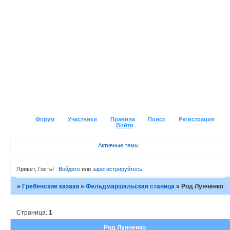
Форум
Участники
Правила
Поиск
Регистрация
Войти
Активные темы
Привет, Гость!
Войдите
или
зарегистрируйтесь
.
»
Гребенские казаки
»
Фельдмаршальская станица
»
Род Лунченко
Страница:
1
Род Лунченко