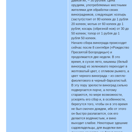
давкой их, – 30 рублей. Цена
орудиям, употребляемых местными
жителями для обработки своих
виноградников, следующая: козгырь
(заступ)стоит от 80 копеек до 1 рубля
20 копеек; мотык от 60 копеек до 1
рубля; косарь (обрезной нож) от 30 до
50 копеек; топор от 1 рубля до 1
рубля 50 копеек.
Начало сбора винограда происходит
сейчас после 8 сентября («Рождество
Пресвятой Богородицы») и
продолжается две недели. В это
время, в сухое лето, кишмиш (белый
виноград) из зеленовато переходит в
желтоватый цвет, с отливом рыжего, а
цвет черного винограда – из светло-
фиолетового в черный-бархатистый.
В эту пору зрелости виноград сильно
подвергается порче, а потому
стараются, по мере возможности,
ускорять его сбор и, в особенности,
берегутся того, чтобы он в это время
не был смочен дождем, ибо от этого
он быстро разлагается, сок его
делается водянистым, и вино
выходит слабое. Некоторые здешние
садовладельцы, для выделки вин