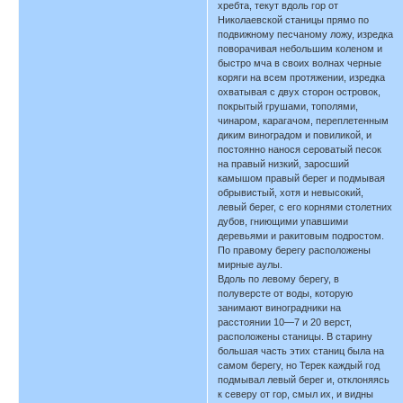
хребта, текут вдоль гор от
Николаевской станицы прямо по
подвижному песчаному ложу, изредка
поворачивая небольшим коленом и
быстро мча в своих волнах черные
коряги на всем протяжении, изредка
охватывая с двух сторон островок,
покрытый грушами, тополями,
чинаром, карагачом, переплетенным
диким виноградом и повиликой, и
постоянно нанося сероватый песок
на правый низкий, заросший
камышом правый берег и подмывая
обрывистый, хотя и невысокий,
левый берег, с его корнями столетних
дубов, гниющими упавшими
деревьями и ракитовым подростом.
По правому берегу расположены
мирные аулы.
Вдоль по левому берегу, в
полуверсте от воды, которую
занимают виноградники на
расстоянии 10—7 и 20 верст,
расположены станицы. В старину
большая часть этих станиц была на
самом берегу, но Терек каждый год
подмывал левый берег и, отклоняясь
к северу от гор, смыл их, и видны