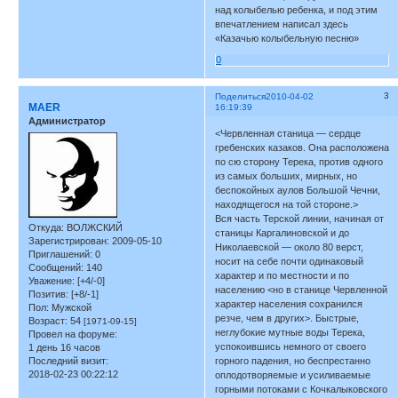
над колыбелью ребенка, и под этим
впечатлением написал здесь
«Казачью колыбельную песню»
0
3
Поделиться
2010-04-02
MAER
16:19:39
Администратор
<Червленная станица — сердце
гребенских казаков. Она расположена
по сю сторону Терека, против одного
из самых больших, мирных, но
беспокойных аулов Большой Чечни,
находящегося на той стороне.>
Вся часть Терской линии, начиная от
Откуда:
ВОЛЖСКИЙ
станицы Каргалиновской и до
Зарегистрирован
: 2009-05-10
Николаевской — около 80 верст,
Приглашений:
0
носит на себе почти одинаковый
Сообщений:
140
характер и по местности и по
Уважение:
[+4/-0]
населению <но в станице Червленной
Позитив:
[+8/-1]
характер населения сохранился
Пол:
Мужской
резче, чем в других>. Быстрые,
Возраст:
54
[1971-09-15]
неглубокие мутные воды Терека,
Провел на форуме:
успокоившись немного от своего
1 день 16 часов
Последний визит:
горного падения, но беспрестанно
2018-02-23 00:22:12
оплодотворяемые и усиливаемые
горными потоками с Кочкалыковского