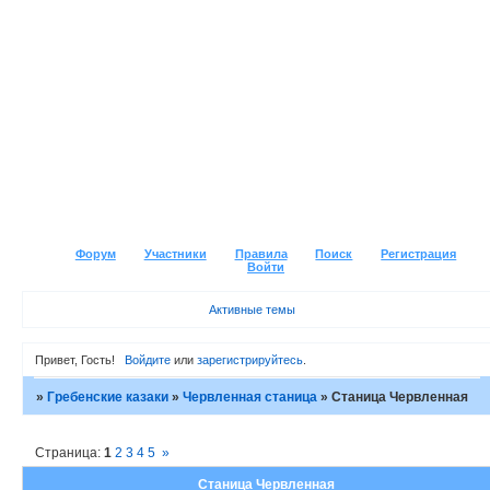
Форум
Участники
Правила
Поиск
Регистрация
Войти
Активные темы
Привет, Гость!
Войдите
или
зарегистрируйтесь
.
»
Гребенские казаки
»
Червленная станица
»
Станица Червленная
Страница:
1
2
3
4
5
»
Станица Червленная