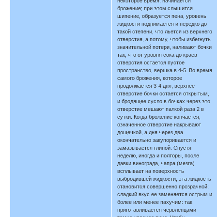
некоторое время, начинается
брожение; при этом слышится
шипение, образуется пена, уровень
жидкости поднимается и нередко до
такой степени, что льется из верхнего
отверстия, а потому, чтобы избегнуть
значительной потери, наливают бочки
так, что от уровня сока до краев
отверстия остается пустое
пространство, вершка в 4-5. Во время
самого брожения, которое
продолжается 3-4 дня, верхнее
отверстие бочки остается открытым,
и бродящее сусло в бочках через это
отверстие мешают палкой раза 2 в
сутки. Когда брожение кончается,
означенное отверстие накрывают
дощечкой, а дня через два
окончательно закупоривается и
замазывается глиной. Спустя
неделю, иногда и полторы, после
давки винограда, чапра (мезга)
всплывает на поверхность
выбродившей жидкости; эта жидкость
становится совершенно прозрачной;
сладкий вкус ее заменяется острым и
более или менее пахучим: так
приготавливается червленцами