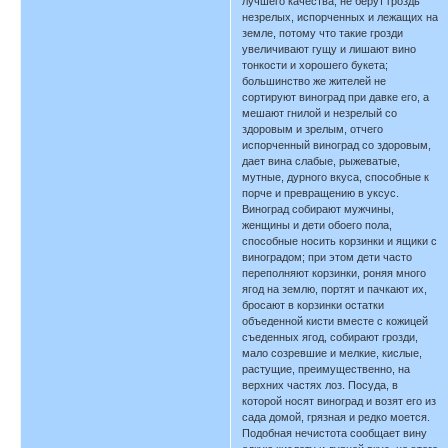
лучшего качества, не берут гроздь
незрелых, испорченных и лежащих на
земле, потому что такие грозди
увеличивают гущу и лишают вино
тонкости и хорошего букета;
большинство же жителей не
сортируют виноград при давке его, а
мешают гнилой и незрелый со
здоровым и зрелым, отчего
испорченный виноград со здоровым,
дает вина слабые, рыжеватые,
мутные, дурного вкуса, способные к
порче и превращению в уксус.
Виноград собирают мужчины,
женщины и дети обоего пола,
способные носить корзинки и ящики с
виноградом; при этом дети часто
переполняют корзинки, роняя много
ягод на землю, портят и пачкают их,
бросают в корзинки остатки
объеденной кисти вместе с кожицей
съеденных ягод, собирают грозди,
мало созревшие и мелкие, кислые,
растущие, преимущественно, на
верхних частях лоз. Посуда, в
которой носят виноград и возят его из
сада домой, грязная и редко моется.
Подобная нечистота сообщает вину