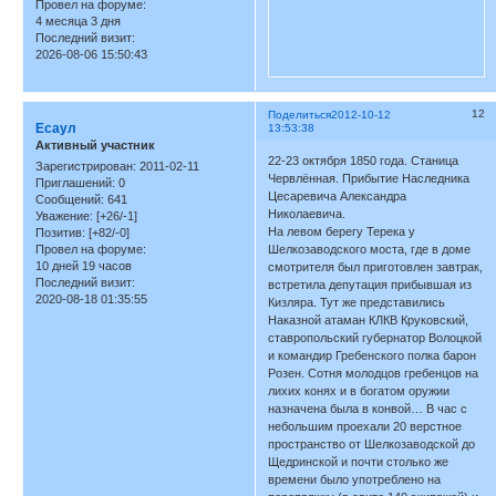
Провел на форуме:
4 месяца 3 дня
Последний визит:
2026-08-06 15:50:43
12
Поделиться
2012-10-12
Есаул
13:53:38
Активный участник
22-23 октября 1850 года. Станица
Зарегистрирован
: 2011-02-11
Червлённая. Прибытие Наследника
Приглашений:
0
Цесаревича Александра
Сообщений:
641
Николаевича.
Уважение:
[+26/-1]
На левом берегу Терека у
Позитив:
[+82/-0]
Шелкозаводского моста, где в доме
Провел на форуме:
10 дней 19 часов
смотрителя был приготовлен завтрак,
Последний визит:
встретила депутация прибывшая из
2020-08-18 01:35:55
Кизляра. Тут же представились
Наказной атаман КЛКВ Круковский,
ставропольский губернатор Волоцкой
и командир Гребенского полка барон
Розен. Сотня молодцов гребенцов на
лихих конях и в богатом оружии
назначена была в конвой… В час с
небольшим проехали 20 верстное
пространство от Шелкозаводской до
Щедринской и почти столько же
времени было употреблено на