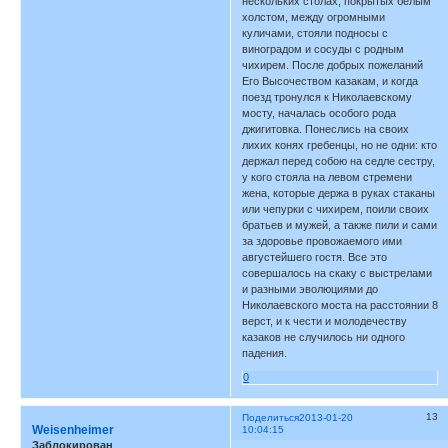
нескольких столах, покрытых белым
холстом, между огромными
куличами, стояли подносы с
виноградом и сосуды с родным
чихирем. После добрых пожеланий
Его Высочеством казакам, и когда
поезд тронулся к Николаевскому
мосту, началась особого рода
джигитовка. Понеслись на своих
лихих конях гребенцы, но не одни: кто
держал перед собою на седле сестру,
у кого стояла на левом стремени
жена, которые держа в руках стаканы
или чепурки с чихирем, поили своих
братьев и мужей, а также пили и сами
за здоровье провожаемого ими
августейшего гостя. Все это
совершалось на скаку с выстрелами
и разными эволюциями до
Николаевского моста на расстоянии 8
верст, и к чести и молодечеству
казаков не случилось ни одного
падения.
0
13
Поделиться
2013-01-20
Weisenheimer
10:04:15
Заблокирован