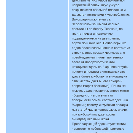
действия летних жаров принимают
неприятный запах, вкус уксуса,
покрываются обильной плесенью и
делаются негодными к употреблению.
Виноградники жителей ст.
Червленской занимают лесные
прогалины по берегу Терека и, по
грунту почвы и положению,
подразделяются на две группы:
верхнюю и нижнюю. Почва верхних
садов более возвышенна и состоит из
смеси глины, песка и чернозема, с
преобладанием глины; почвенная
влага от поверхности земли
находится здесь на 2 аршина вглубь,
почему и посадка виноградных лоз
здесь более глубокая, и виноград на
этих местах дает много сахара и
спирта (через брожение). Почва же
нижних садов низменна, имеет много
«борозд», отчего и влага от
поверхности земли состоит здесь на
¾ аршин; потому и глубокая посадка
лоз в этой части невозможна: иначе,
при глубокой посадке, корни
виноградника вымыкают.
Преобладающий здесь грунт земли
чернозем, с небольшой примесью