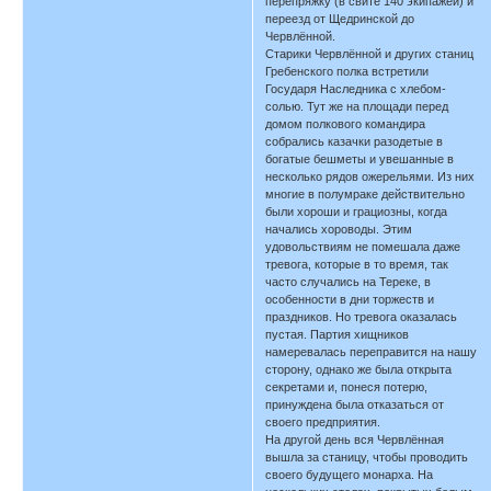
перепряжку (в свите 140 экипажей) и
переезд от Щедринской до
Червлённой.
Старики Червлённой и других станиц
Гребенского полка встретили
Государя Наследника с хлебом-
солью. Тут же на площади перед
домом полкового командира
собрались казачки разодетые в
богатые бешметы и увешанные в
несколько рядов ожерельями. Из них
многие в полумраке действительно
были хороши и грациозны, когда
начались хороводы. Этим
удовольствиям не помешала даже
тревога, которые в то время, так
часто случались на Тереке, в
особенности в дни торжеств и
праздников. Но тревога оказалась
пустая. Партия хищников
намеревалась переправится на нашу
сторону, однако же была открыта
секретами и, понеся потерю,
принуждена была отказаться от
своего предприятия.
На другой день вся Червлённая
вышла за станицу, чтобы проводить
своего будущего монарха. На