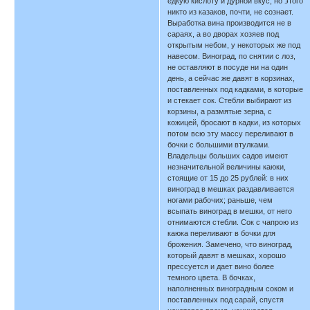
едкую кислоту и дурной вкус, но этого
никто из казаков, почти, не сознает.
Выработка вина производится не в
сараях, а во дворах хозяев под
открытым небом, у некоторых же под
навесом. Виноград, по снятии с лоз,
не оставляют в посуде ни на один
день, а сейчас же давят в корзинах,
поставленных под кадками, в которые
и стекает сок. Стебли выбирают из
корзины, а размятые зерна, с
кожицей, бросают в кадки, из которых
потом всю эту массу переливают в
бочки с большими втулками.
Владельцы больших садов имеют
незначительной величины каюки,
стоящие от 15 до 25 рублей: в них
виноград в мешках раздавливается
ногами рабочих; раньше, чем
всыпать виноград в мешки, от него
отнимаются стебли. Сок с чапрою из
каюка переливают в бочки для
брожения. Замечено, что виноград,
который давят в мешках, хорошо
прессуется и дает вино более
темного цвета. В бочках,
наполненных виноградным соком и
поставленных под сарай, спустя