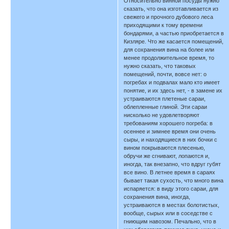
Относительно винной посуды нужно
сказать, что она изготавливается из
свежего и прочного дубового леса
приходящими к тому времени
бондарями, а частью приобретается в
Кизляре. Что же касается помещений,
для сохранения вина на более или
менее продолжительное время, то
нужно сказать, что таковых
помещений, почти, вовсе нет: о
погребах и подвалах мало кто имеет
понятие, и их здесь нет, - в замене их
устраиваются плетеные сараи,
облепленные глиной. Эти сараи
нисколько не удовлетворяют
требованиям хорошего погреба: в
осеннее и зимнее время они очень
сыры, и находящиеся в них бочки с
вином покрываются плесенью,
обручи же сгнивают, лопаются и,
иногда, так внезапно, что вдруг губят
все вино. В летнее время в сараях
бывает такая сухость, что много вина
испаряется: в виду этого сараи, для
сохранения вина, иногда,
устраиваются в местах болотистых,
вообще, сырых или в соседстве с
гниющим навозом. Печально, что в