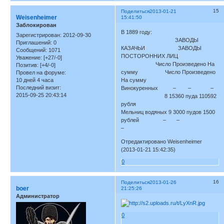
15
Поделиться
2013-01-21
Weisenheimer
15:41:50
Заблокирован
В 1889 году:
Зарегистрирован
: 2012-09-30
ЗАВОДЫ
Приглашений:
0
КАЗАЧЬИ ЗАВОДЫ
Сообщений:
1071
ПОСТОРОННИХ ЛИЦ
Уважение:
[+27/-0]
Число Произведено На
Позитив:
[+4/-0]
сумму Число Произведено
Провел на форуме:
10 дней 4 часа
На сумму
Последний визит:
Винокуренных – – –
2015-09-25 20:43:14
8 15360 пуда 110592
рубля
Мельниц водяных 9 3000 пудов 1500
рублей – –
–
Отредактировано Weisenheimer
(2013-01-21 15:42:35)
0
16
Поделиться
2013-01-26
boer
21:25:26
Администратор
0