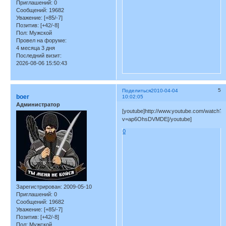
Приглашений:
0
Сообщений:
19682
Уважение:
[+85/-7]
Позитив:
[+42/-8]
Пол:
Мужской
Провел на форуме:
4 месяца 3 дня
Последний визит:
2026-08-06 15:50:43
5
Поделиться
2010-04-04
boer
10:02:05
Администратор
[youtube]http://www.youtube.com/watch?
v=ap6OhsDVMDE[/youtube]
0
Зарегистрирован
: 2009-05-10
Приглашений:
0
Сообщений:
19682
Уважение:
[+85/-7]
Позитив:
[+42/-8]
Пол:
Мужской