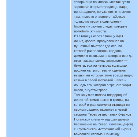
теперь еще во многих местах густо
заросшие старые городища, сады,
виноградники, но уже никто не живет
там, и место опасное от абреков,
только по песку видны оленьи,
бирючьи и заячьи следы, которые
полюбили эти места.
Из станицы через станицу идет
линия, дорога, прорубленная на
пушечный выстрел где лес, по
которой расположены кордоны,
домики с вышками, в которых всегда
стоят казаки, между кордонами —
бекеты, тож на четырех колышках
аршина на три от земли сделаны
вышки, на которых тоже всегда видно
казака в своей мохнатой шапке и
лошадь его, которая в треноге ходит
около, в густой траве.
Только узкая полоса плодородной
лесистой земли сажен в триста, на
которой и расположены станицы со
своими садами, отделяет с левой
стороны Терек от песчаных бурунов
Ногайской степи — идущей далеко
бесконечно на Север, сливающей[ся]
с Трухменской Астраханской Киргиз-
Кайсацкой степью. Но между