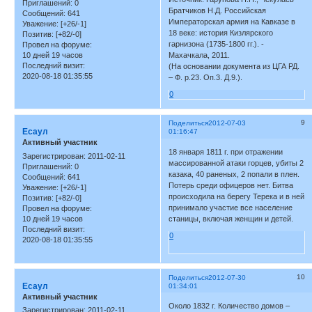
Приглашений:
0
Братчиков Н.Д. Российская
Сообщений:
641
Императорская армия на Кавказе в
Уважение:
[+26/-1]
18 веке: история Кизлярского
Позитив:
[+82/-0]
гарнизона (1735-1800 гг.). -
Провел на форуме:
10 дней 19 часов
Махачкала, 2011.
Последний визит:
(На основании документа из ЦГА РД.
2020-08-18 01:35:55
– Ф. р.23. Оп.3. Д.9.).
0
9
Поделиться
2012-07-03
Есаул
01:16:47
Активный участник
18 января 1811 г. при отражении
Зарегистрирован
: 2011-02-11
массированной атаки горцев, убиты 2
Приглашений:
0
казака, 40 раненых, 2 попали в плен.
Сообщений:
641
Потерь среди офицеров нет. Битва
Уважение:
[+26/-1]
происходила на берегу Терека и в ней
Позитив:
[+82/-0]
принимало участие все население
Провел на форуме:
10 дней 19 часов
станицы, включая женщин и детей.
Последний визит:
0
2020-08-18 01:35:55
10
Поделиться
2012-07-30
Есаул
01:34:01
Активный участник
Около 1832 г. Количество домов –
Зарегистрирован
: 2011-02-11