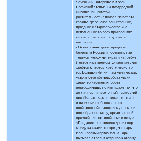
Чеченским Затеречьем и этой
Ногайской степью, на плодородной,
живописной, богатой
растительностью полосе, живет это
казачье гребенское воинственное,
праздное и староверческое <но
исполненное во всех проявлениях
жизни поэзией чисто-русское>
население.
<Очень, очень давно предки их
бежали из России и поселились за
Тереком между чеченцами на Гребне
(теперь называемом Кочкалыковским
хребтом), первом хребте лесистых
гор Большой Чечни. Там жили казаки,
усвоив себе обычаи, образ жизни,
характер населения горцев,
перероднившись с ними даже так, что
до сих пор тип восточный черкесский
преобладает даже в лицах, хотя и не
в сложении гребенцев, но со
свойственной славянскому племени
своеобразностью, удержав во всей
прежней чистоте свой язык и веру.>
<Предание, еще свежее до сих пор
между казаками, говорит, что царь
Иван Грозный приезжал на Терек,
вызывал с Гребни стариков к своему