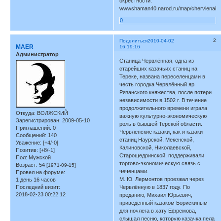
окрестности:
wwwshaman40.narod.ru/map/chervlenaia.
0
2
Поделиться
2010-04-02
MAER
16:19:16
Администратор
Станица Червлённая, одна из
старейших казачьих станиц на
Тереке, названа переселенцами в
честь городка Червлённый яр
Рязанского княжества, после потери
независимости в 1502 г. В течение
продолжительного времени играла
Откуда:
ВОЛЖСКИЙ
важную культурно-экономическую
Зарегистрирован
: 2009-05-10
роль в бывшей Терской области.
Приглашений:
0
Червлёнские казаки, как и казаки
Сообщений:
140
станиц Наурской, Мекенской,
Уважение:
[+4/-0]
Калиновской, Николаевской,
Позитив:
[+8/-1]
Старощедринской, поддерживали
Пол:
Мужской
торгово-экономическую связь с
Возраст:
54
[1971-09-15]
чеченцами.
Провел на форуме:
М. Ю. Лермонтов проезжал через
1 день 16 часов
Последний визит:
Червлённую в 1837 году. По
2018-02-23 00:22:12
преданию, Михаил Юрьевич,
приведённый казаком Борискиным
для ночлега в хату Ефремова,
слышал песню, которую казачка пела