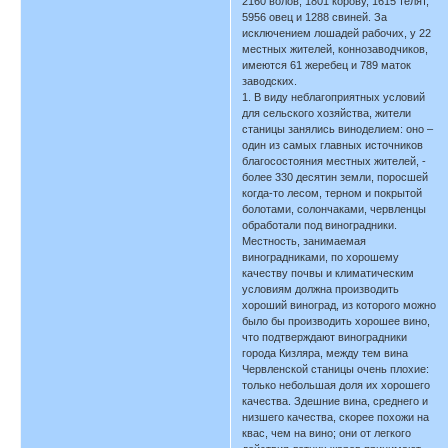
2160 волов, 1801 корову, 1615 телят,
5956 овец и 1288 свиней. За
исключением лошадей рабочих, у 22
местных жителей, коннозаводчиков,
имеются 61 жеребец и 789 маток
заводских.
1. В виду неблагоприятных условий
для сельского хозяйства, жители
станицы занялись виноделием: оно –
один из самых главных источников
благосостояния местных жителей, -
более 330 десятин земли, поросшей
когда-то лесом, терном и покрытой
болотами, солончаками, червленцы
обработали под виноградники.
Местность, занимаемая
виноградниками, по хорошему
качеству почвы и климатическим
условиям должна производить
хороший виноград, из которого можно
было бы производить хорошее вино,
что подтверждают виноградники
города Кизляра, между тем вина
Червленской станицы очень плохие:
только небольшая доля их хорошего
качества. Здешние вина, среднего и
низшего качества, скорее похожи на
квас, чем на вино; они от легкого