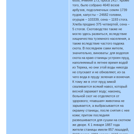
6008, ячменя 173, проса 1417. Кроме
того, было собрано 4640 возов
арбузов, подсолнечных семян 1739
пудов, капусты – 24682 головки,
огурцов – 103339, сена – 1193 стога.
Хлеба продано 375 четвертей, сена –
5 стогов. Скотоводство также не
могло здесь развиться, вследствие
хищничества туземного населения, а
также вследствие частого падежа
скота. В последнем сами жители,
значительно, виноваты: для водопоя
скота на краю станицы устроен пруд,
наполняемый в летнее время водой
из Терека, но они этой воды никогда
не спускают и не обновляют, из-за
чего вода в пруду зеленая и вонючая.
К тому же в этот пруд зимой
сваливается всякий навоз, который
весной заражает воду; наконец,
больной скот не отделяется от
здорового; «павшая» животина не
зарывается, а выбрасывается на
окраину станицы, после снятия с нее
кожи; притом последняя
развешивается для сушки на скотном
же дворе. К 1 января 1887 года
жители станицы имели 857 лошадей,