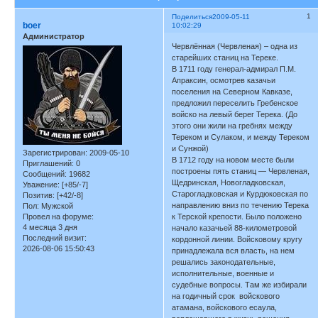
1
Поделиться
2009-05-11
boer
10:02:29
Администратор
Червлённая (Червленая) – одна из
старейших станиц на Тереке.
В 1711 году генерал-адмирал П.М.
Апраксин, осмотрев казачьи
поселения на Северном Кавказе,
предложил переселить Гребенское
войско на левый берег Терека. (До
этого они жили на гребнях между
Тереком и Сулаком, и между Тереком
и Сунжой)
Зарегистрирован
: 2009-05-10
В 1712 году на новом месте были
Приглашений:
0
построены пять станиц — Червленая,
Сообщений:
19682
Щедринская, Новогладковская,
Уважение:
[+85/-7]
Старогладковская и Курдюковская по
Позитив:
[+42/-8]
направлению вниз по течению Терека
Пол:
Мужской
Провел на форуме:
к Терской крепости. Было положено
4 месяца 3 дня
начало казачьей 88-километровой
Последний визит:
кордонной линии. Войсковому кругу
2026-08-06 15:50:43
принадлежала вся власть, на нем
решались законодательные,
исполнительные, военные и
судебные вопросы. Там же избирали
на годичный срок войскового
атамана, войскового есаула,