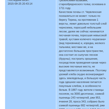
Последний визит:
Гребенскими казаками,
2015-09-25 20:43:14
старообрядческого толка; основана в
1711 году.
Качеством почвы ст. Червленская
похвалиться не может: только по
берегу Терека, на протяжении 1
версты, лежит довольно толстый слой
чернозема, поросший небольшим
лесом; далее же сейчас начинается
песчаная почва, поросшая невысокой
травой, кустами колючего «курагана»
(вид терновника) и, изредка, мелкого
тальника; местами же, и на
достаточно большом пространстве,
она состоит из сыпучих песков
(буруны); построить орошение,
посредством проведения канав через
высокие песчаные места, не
представляется возможным. Поэтому
урожай хлеба скудно вознаграждает
здесь земледельца, и большую часть
года здешнее население питается
покупным хлебом, в особенности
белым. В 1887 году жители станицы
посеяли, на 3000 десятинах, озимой
пшеницы 243 четвертей, ржи 953,
ячменя 28, проса 343; собрано было
озимой пшеницы 682 четвертей, ржи