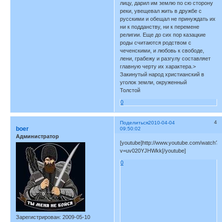
лицу, дарил им землю по сю сторону
реки, увещевал жить в дружбе с
русскими и обещал не принуждать их
ни к подданству, ни к перемене
религии. Еще до сих пор казацкие
роды считаются родством с
чеченскими, и любовь к свободе,
лени, грабежу и разгулу составляет
главную черту их характера.>
Закинутый народ христианский в
уголок земли, окруженный
Толстой
0
4
Поделиться
2010-04-04
boer
09:50:02
Администратор
[youtube]http://www.youtube.com/watch?
v=uv020YJHWkk[/youtube]
0
Зарегистрирован
: 2009-05-10