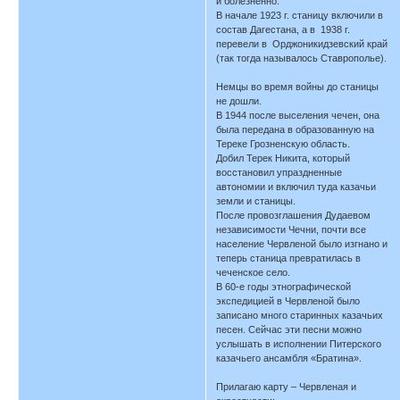
и болезненно.
В начале 1923 г. станицу включили в
состав Дагестана, а в 1938 г.
перевели в Орджоникидзевский край
(так тогда называлось Ставрополье).
Немцы во время войны до станицы
не дошли.
В 1944 после выселения чечен, она
была передана в образованную на
Тереке Грозненскую область.
Добил Терек Никита, который
восстановил упраздненные
автономии и включил туда казачьи
земли и станицы.
После провозглашения Дудаевом
независимости Чечни, почти все
население Червленой было изгнано и
теперь станица превратилась в
чеченское село.
В 60-е годы этнографической
экспедицией в Червленой было
записано много старинных казачьих
песен. Сейчас эти песни можно
услышать в исполнении Питерского
казачьего ансамбля «Братина».
Прилагаю карту – Червленая и