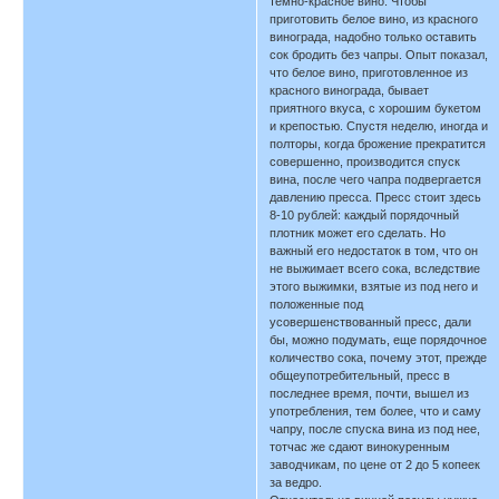
темно-красное вино. Чтобы
приготовить белое вино, из красного
винограда, надобно только оставить
сок бродить без чапры. Опыт показал,
что белое вино, приготовленное из
красного винограда, бывает
приятного вкуса, с хорошим букетом
и крепостью. Спустя неделю, иногда и
полторы, когда брожение прекратится
совершенно, производится спуск
вина, после чего чапра подвергается
давлению пресса. Пресс стоит здесь
8-10 рублей: каждый порядочный
плотник может его сделать. Но
важный его недостаток в том, что он
не выжимает всего сока, вследствие
этого выжимки, взятые из под него и
положенные под
усовершенствованный пресс, дали
бы, можно подумать, еще порядочное
количество сока, почему этот, прежде
общеупотребительный, пресс в
последнее время, почти, вышел из
употребления, тем более, что и саму
чапру, после спуска вина из под нее,
тотчас же сдают винокуренным
заводчикам, по цене от 2 до 5 копеек
за ведро.