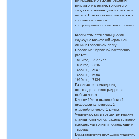
воплощавшего в жизнь решения
войскового атамана, войскового
хорунжего, знаменщика и войскового
писаря. Власть как войскового, так и
станичного атамана
контролировалась советом стариков.
Казаки этих пяти станиц несли
службу на Кавказской кордонной
линии в Гребенском полку.
Население Червленой постепенно
растет:
1816 год - 2927 чел.
1834 год - 2845
1865 год - 3907
1885 год - 5050
1910 год - 7134
Развивается земледелие,
скотоводство, виноградарство,
рыбная ловля.
К концу 19 в. в станице была 1
православная церковь, 2
старообрядческие, 1 школа.
Червленая, как и все другие терские
станицы сильно пострадала во время
гражданской войны и последующего
террора.
Восстановление проходило медленно