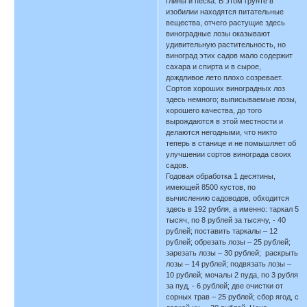
глины и песка. В этом грунте в
изобилии находятся питательные
вещества, отчего растущие здесь
виноградные лозы оказывают
удивительную растительность, но
виноград этих садов мало содержит
сахара и спирта и в сырое,
дождливое лето плохо созревает.
Сортов хороших виноградных лоз
здесь немного; выписываемые лозы,
хорошего качества, до того
вырождаются в этой местности и
делаются негодными, что никто
теперь в станице и не помышляет об
улучшении сортов винограда своих
садов.
Годовая обработка 1 десятины,
имеющей 8500 кустов, по
вычислению садоводов, обходится
здесь в 192 рубля, а именно: таркал 5
тысяч, по 8 рублей за тысячу, - 40
рублей; поставить таркалы – 12
рублей; обрезать лозы – 25 рублей;
зарезать лозы – 30 рублей; раскрыть
лозы – 14 рублей; подвязать лозы –
10 рублей; мочалы 2 пуда, по 3 рубля
за пуд, - 6 рублей; две очистки от
сорных трав – 25 рублей; сбор ягод, с