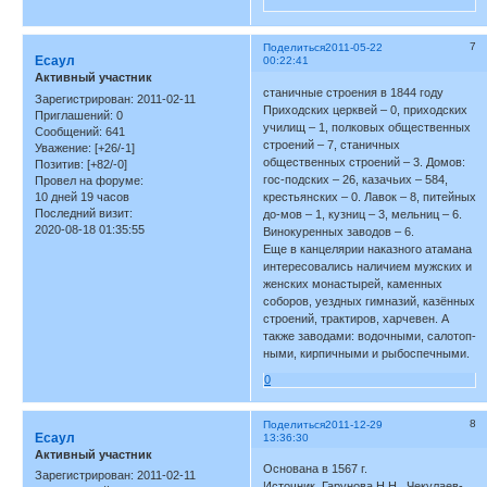
7
Поделиться
2011-05-22
Есаул
00:22:41
Активный участник
станичные строения в 1844 году
Зарегистрирован
: 2011-02-11
Приходских церквей – 0, приходских
Приглашений:
0
училищ – 1, полковых общественных
Сообщений:
641
строений – 7, станичных
Уважение:
[+26/-1]
общественных строений – 3. Домов:
Позитив:
[+82/-0]
гос-подских – 26, казачьих – 584,
Провел на форуме:
10 дней 19 часов
крестьянских – 0. Лавок – 8, питейных
Последний визит:
до-мов – 1, кузниц – 3, мельниц – 6.
2020-08-18 01:35:55
Винокуренных заводов – 6.
Еще в канцелярии наказного атамана
интересовались наличием мужских и
женских монастырей, каменных
соборов, уездных гимназий, казённых
строений, трактиров, харчевен. А
также заводами: водочными, салотоп-
ными, кирпичными и рыбоспечными.
0
8
Поделиться
2011-12-29
Есаул
13:36:30
Активный участник
Основана в 1567 г.
Зарегистрирован
: 2011-02-11
Источник. Гарунова Н.Н., Чекулаев-