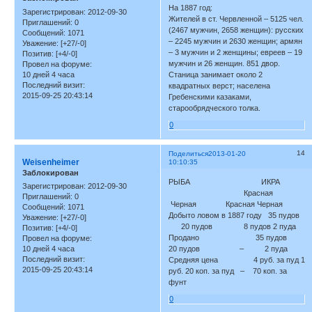
На 1887 год:
Зарегистрирован
: 2012-09-30
Жителей в ст. Червленной – 5125 чел.
Приглашений:
0
(2467 мужчин, 2658 женщин): русских
Сообщений:
1071
– 2245 мужчин и 2630 женщин; армян
Уважение:
[+27/-0]
– 3 мужчин и 2 женщины; евреев – 19
Позитив:
[+4/-0]
мужчин и 26 женщин. 851 двор.
Провел на форуме:
10 дней 4 часа
Станица занимает около 2
Последний визит:
квадратных верст; населена
2015-09-25 20:43:14
Гребенскими казаками,
старообрядческого толка.
0
14
Поделиться
2013-01-20
Weisenheimer
10:10:35
Заблокирован
РЫБА ИКРА
Зарегистрирован
: 2012-09-30
Красная
Приглашений:
0
Черная Красная Черная
Сообщений:
1071
Добыто ловом в 1887 году 35 пудов
Уважение:
[+27/-0]
20 пудов 8 пудов 2 пуда
Позитив:
[+4/-0]
Продано 35 пудов
Провел на форуме:
10 дней 4 часа
20 пудов – 2 пуда
Последний визит:
Средняя цена 4 руб. за пуд 1
2015-09-25 20:43:14
руб. 20 коп. за пуд – 70 коп. за
фунт
0