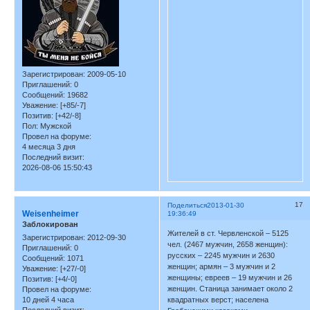
Зарегистрирован
: 2009-05-10
Приглашений:
0
Сообщений:
19682
Уважение:
[+85/-7]
Позитив:
[+42/-8]
Пол:
Мужской
Провел на форуме:
4 месяца 3 дня
Последний визит:
2026-08-06 15:50:43
17
Поделиться
2013-01-30
Weisenheimer
19:36:49
Заблокирован
Жителей в ст. Червленской – 5125
Зарегистрирован
: 2012-09-30
чел. (2467 мужчин, 2658 женщин):
Приглашений:
0
русских – 2245 мужчин и 2630
Сообщений:
1071
женщин; армян – 3 мужчин и 2
Уважение:
[+27/-0]
женщины; евреев – 19 мужчин и 26
Позитив:
[+4/-0]
женщин. Станица занимает около 2
Провел на форуме:
10 дней 4 часа
квадратных верст; населена