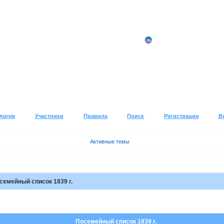
Форум
Участники
Правила
Поиск
Регистрация
В
Активные темы
семейный список 1839 г.
Посемейный список 1839 г.