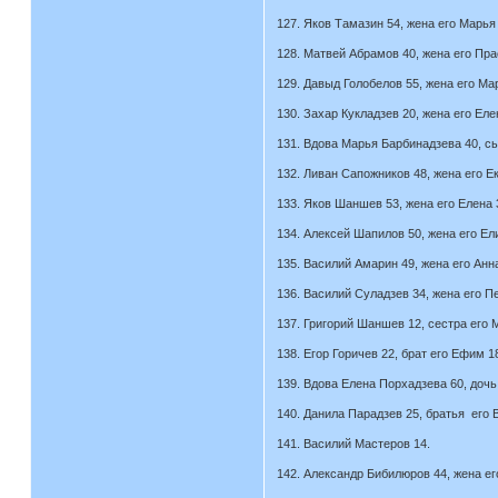
127. Яков Тамазин 54, жена его Марья 
128. Матвей Абрамов 40, жена его Прас
129. Давыд Голобелов 55, жена его Ма
130. Захар Кукладзев 20, жена его Еле
131. Вдова Марья Барбинадзева 40, сы
132. Ливан Сапожников 48, жена его Е
133. Яков Шаншев 53, жена его Елена 
134. Алексей Шапилов 50, жена его Ел
135. Василий Амарин 49, жена его Анна
136. Василий Суладзев 34, жена его Пе
137. Григорий Шаншев 12, сестра его 
138. Егор Горичев 22, брат его Ефим 1
139. Вдова Елена Порхадзева 60, дочь
140. Данила Парадзев 25, братья его В
141. Василий Мастеров 14.
142. Александр Бибилюров 44, жена его