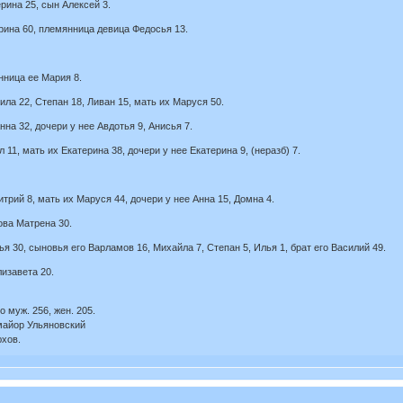
рина 25, сын Алексей 3.
арина 60, племянница девица Федосья 13.
нница ее Мария 8.
ила 22, Степан 18, Ливан 15, мать их Маруся 50.
на 32, дочери у нее Авдотья 9, Анисья 7.
л 11, мать их Екатерина 38, дочери у нее Екатерина 9, (неразб) 7.
трий 8, мать их Маруся 44, дочери у нее Анна 15, Домна 4.
ова Матрена 30.
я 30, сыновья его Варламов 16, Михайла 7, Степан 5, Илья 1, брат его Василий 49.
лизавета 20.
о муж. 256, жен. 205.
майор Ульяновский
хов.