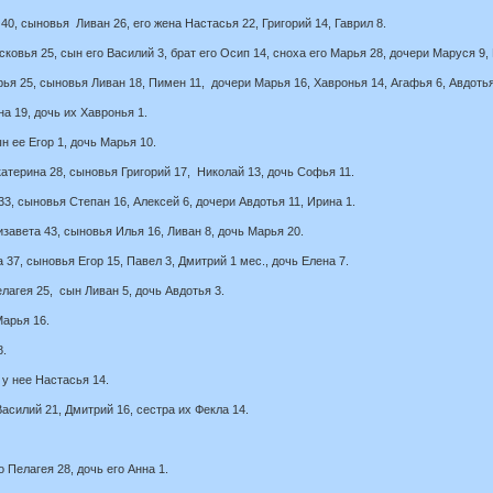
40, сыновья Ливан 26, его жена Настасья 22, Григорий 14, Гаврил 8.
ковья 25, сын его Василий 3, брат его Осип 14, сноха его Марья 28, дочери Маруся 9,
рья 25, сыновья Ливан 18, Пимен 11, дочери Марья 16, Хавронья 14, Агафья 6, Авдотья
на 19, дочь их Хавронья 1.
н ее Егор 1, дочь Марья 10.
катерина 28, сыновья Григорий 17, Николай 13, дочь Софья 11.
33, сыновья Степан 16, Алексей 6, дочери Авдотья 11, Ирина 1.
изавета 43, сыновья Илья 16, Ливан 8, дочь Марья 20.
 37, сыновья Егор 15, Павел 3, Дмитрий 1 мес., дочь Елена 7.
лагея 25, сын Ливан 5, дочь Авдотья 3.
Марья 16.
8.
 у нее Настасья 14.
асилий 21, Дмитрий 16, сестра их Фекла 14.
 Пелагея 28, дочь его Анна 1.