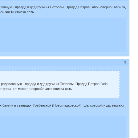
вную - прадед и дед грузины Петровы. Прадед Петров Габо наверно Гаврила,
ой части списка есть.
3
одословную - прадед и дед грузины Петровы. Прадед Петров Габо
тровы нет может в первой части списка есть.
я были и в станицах: Гребенской (Новогладковской), Шелковской и др. терских