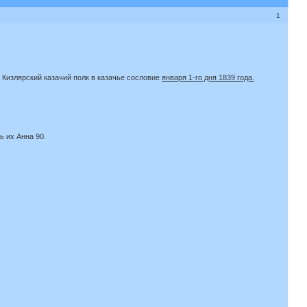
1
Кизлярский казачий полк в казачье сословие
января 1-го дня 1839 года.
ь их Анна 90.