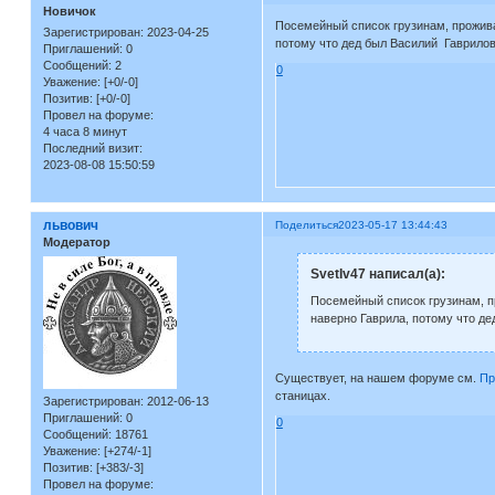
Новичок
Посемейный список грузинам, прожив
Зарегистрирован
: 2023-04-25
потому что дед был Василий Гаврилов
Приглашений:
0
Сообщений:
2
0
Уважение:
[+0/-0]
Позитив:
[+0/-0]
Провел на форуме:
4 часа 8 минут
Последний визит:
2023-08-08 15:50:59
львович
Поделиться
2023-05-17 13:44:43
Модератор
SvetIv47 написал(а):
Посемейный список грузинам, п
наверно Гаврила, потому что де
Существует, на нашем форуме см.
Пр
станицах.
Зарегистрирован
: 2012-06-13
Приглашений:
0
0
Сообщений:
18761
Уважение:
[+274/-1]
Позитив:
[+383/-3]
Провел на форуме: