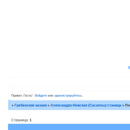
Привет, Гость!
Войдите
или
зарегистрируйтесь
.
»
Гребенские казаки
»
Александро-Невская (Сасаплы) станица
»
По
Страница:
1