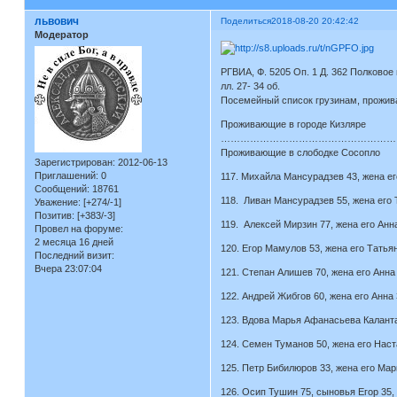
львович
Поделиться
2018-08-20 20:42:42
Модератор
РГВИА, Ф. 5205 Оп. 1 Д. 362 Полковое
лл. 27- 34 об.
Посемейный список грузинам, прожив
Проживающие в городе Кизляре
………………………………………………
Проживающие в слободке Сосопло
Зарегистрирован
: 2012-06-13
Приглашений:
0
117. Михайла Мансурадзев 43, жена его
Сообщений:
18761
118. Ливан Мансурадзев 55, жена его Т
Уважение:
[+274/-1]
Позитив:
[+383/-3]
119. Алексей Мирзин 77, жена его Анна
Провел на форуме:
2 месяца 16 дней
120. Егор Мамулов 53, жена его Татья
Последний визит:
Вчера 23:07:04
121. Степан Алишев 70, жена его Анна 
122. Андрей Жибгов 60, жена его Анна 
123. Вдова Марья Афанасьева Калантар
124. Семен Туманов 50, жена его Наст
125. Петр Бибилюров 33, жена его Мар
126. Осип Тушин 75, сыновья Егор 35, 