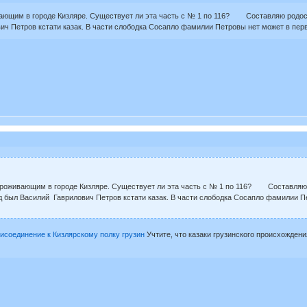
ающим в городе Кизляре. Существует ли эта часть с № 1 по 116? Составляю родосло
ич Петров кстати казак. В части слободка Сосапло фамилии Петровы нет может в перв
роживающим в городе Кизляре. Существует ли эта часть с № 1 по 116? Составляю р
д был Василий Гаврилович Петров кстати казак. В части слободка Сосапло фамилии Пе
исоединение к Кизлярскому полку грузин
Учтите, что казаки грузинского происхождени