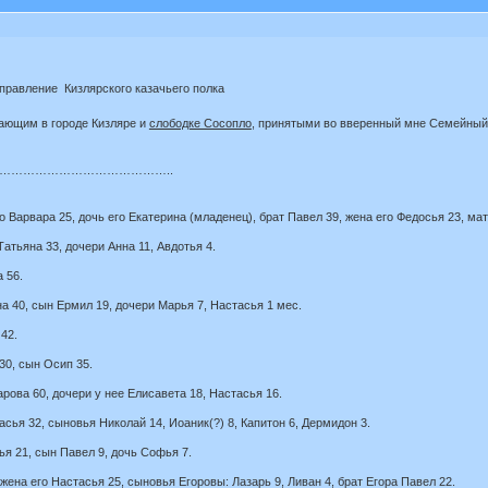
 правление Кизлярского казачьего полка
ающим в городе Кизляре и
слободке Сосопло
, принятыми во вверенный мне Семейный 
……………………………………..
 Варвара 25, дочь его Екатерина (младенец), брат Павел 39, жена его Федосья 23, мат
атьяна 33, дочери Анна 11, Авдотья 4.
 56.
на 40, сын Ермил 19, дочери Марья 7, Настасья 1 мес.
42.
30, сын Осип 35.
ова 60, дочери у нее Елисавета 18, Настасья 16.
асья 32, сыновья Николай 14, Иоаник(?) 8, Капитон 6, Дермидон 3.
ья 21, сын Павел 9, дочь Софья 7.
жена его Настасья 25, сыновья Егоровы: Лазарь 9, Ливан 4, брат Егора Павел 22.