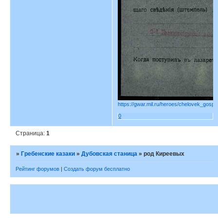
https://gwar.mil.ru/heroes/chelovek_gospi
0
Страница:
1
»
Гребенские казаки
»
Дубовская станица
»
род Киреевых
Рейтинг форумов
|
Создать форум бесплатно