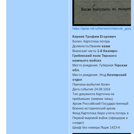
https://gwar.mil.ru/heroes/chelovek_gospi
Киреев Трофим Егорович
Болен. Картотека потерь
Должность/Звание
казак
Воинская часть
1-й Кизляро-
Гребенский полк Терского
казачьего войска
Место рождения. Губерния
Терская
обл.
Место рождения. Уезд
Кизлярский
отдел
Причина выбытия болен
Дата события 24.08.1916
Тип документа Карточка на
прибывших (нижние чины)
Архив Российский Государственный
Военно-исторический архив
Фонд Картотека бюро учета потерь в
Первой мировой войне (офицеров и
солдат)
Шкаф без номера Ящик 1423-К