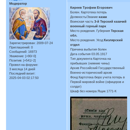
Модератор
Киреев Трофим Егорович
Болен. Картотека потерь
Должность/Звание
казак
Воинская часть
3-й Терский казачий
военный горный парк
Место рождения. Губерния
Терская
обл.
Место рождения. Уезд
Кизлярский
Зарегистрирован
: 2009-07-24
отдел
Приглашений:
0
Причина выбытия болен
Сообщений:
16973
Дата события 03.05.1917
Уважение:
[+90/-0]
Тип документа Карточка на
Позитив:
[+541/-2]
прибывших (нижние чины)
Провел на форуме:
Архив Российский Государственный
3 месяца 14 дней
Военно-исторический архив
Последний визит:
Фонд Картотека бюро учета потерь в
2025-04-03 02:17:50
Первой мировой войне (офицеров и
солдат)
Шкаф без номера Ящик 1771-К