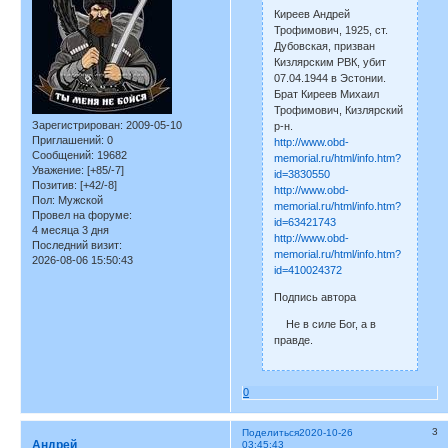
Киреев Андрей
Трофимович, 1925, ст.
Дубовская, призван
Кизлярским РВК, убит
07.04.1944 в Эстонии.
Брат Киреев Михаил
Трофимович, Кизлярский
Зарегистрирован
: 2009-05-10
р-н.
Приглашений:
0
http://www.obd-
Сообщений:
19682
memorial.ru/html/info.htm?
Уважение:
[+85/-7]
id=3830550
Позитив:
[+42/-8]
http://www.obd-
Пол:
Мужской
memorial.ru/html/info.htm?
Провел на форуме:
id=63421743
4 месяца 3 дня
http://www.obd-
Последний визит:
memorial.ru/html/info.htm?
2026-08-06 15:50:43
id=410024372
Подпись автора
Не в силе Бог, а в
правде.
0
3
Поделиться
2020-10-26
Андрей
03:45:43