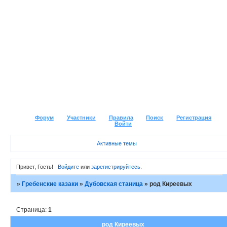
Форум
Участники
Правила
Поиск
Регистрация
Войти
Активные темы
Привет, Гость!
Войдите
или
зарегистрируйтесь
.
»
Гребенские казаки
»
Дубовская станица
»
род Киреевых
Страница:
1
род Киреевых