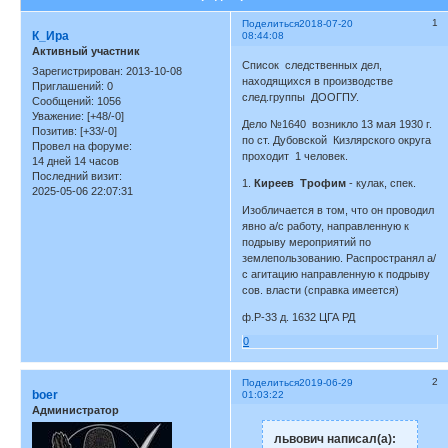
1
Поделиться
2018-07-20
К_Ира
08:44:08
Активный участник
Список следственных дел,
Зарегистрирован
: 2013-10-08
находящихся в производстве
Приглашений:
0
след.группы ДООГПУ.
Сообщений:
1056
Уважение:
[+48/-0]
Дело №1640 возникло 13 мая 1930 г.
Позитив:
[+33/-0]
по ст. Дубовской Кизлярского округа
Провел на форуме:
проходит 1 человек.
14 дней 14 часов
Последний визит:
1.
Киреев Трофим
- кулак, спек.
2025-05-06 22:07:31
Изобличается в том, что он проводил
явно а/с работу, направленную к
подрыву мероприятий по
землепользованию. Распространял а/
с агитацию направленную к подрыву
сов. власти (справка имеется)
ф.Р-33 д. 1632 ЦГА РД
0
2
Поделиться
2019-06-29
boer
01:03:22
Администратор
львович написал(а):