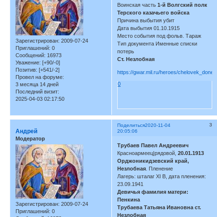
Воинская часть
1-й Волгский полк
Терского казачьего войска
Причина выбытия убит
Дата выбытия 01.10.1915
Место события под фольв. Тараж
Зарегистрирован
: 2009-07-24
Тип документа Именные списки
Приглашений:
0
потерь
Сообщений:
16973
Ст. Незлобная
Уважение:
[+90/-0]
Позитив:
[+541/-2]
https://gwar.mil.ru/heroes/chelovek_don
Провел на форуме:
0
3 месяца 14 дней
Последний визит:
2025-04-03 02:17:50
3
Поделиться
2020-11-04
Андрей
20:05:06
Модератор
Трубаев Павел Андреевич
Красноармеец|рядовой,
20.01.1913
Орджоникидзевский край,
Незлобная
. Пленение
Лагерь: шталаг XI B, дата пленения:
23.09.1941
Девичья фамилия матери:
Пенкина
Зарегистрирован
: 2009-07-24
Трубаева Татьяна Ивановна ст.
Приглашений:
0
Незлобная