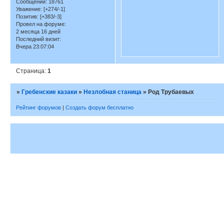
Сообщений:
18761
Уважение:
[+274/-1]
Позитив:
[+383/-3]
Провел на форуме:
2 месяца 16 дней
Последний визит:
Вчера 23:07:04
Страница:
1
»
Гребенские казаки
»
Незлобная станица
»
Род Трубаевых
Рейтинг форумов
|
Создать форум бесплатно