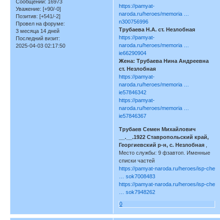
Сообщений:
16973
https://pamyat-
Уважение:
[+90/-0]
naroda.ru/heroes/memoria …
Позитив:
[+541/-2]
n300756996
Провел на форуме:
Трубаева Н.А. ст. Незлобная
3 месяца 14 дней
https://pamyat-
Последний визит:
naroda.ru/heroes/memoria …
2025-04-03 02:17:50
ie66290904
Жена: Трубаева Нина Андреевна
ст. Незлобная
https://pamyat-
naroda.ru/heroes/memoria …
ie57846342
https://pamyat-
naroda.ru/heroes/memoria …
ie57846367
Трубаев Семен Михайлович
__.__.1922 Ставропольский край,
Георгиевский р-н, с. Незлобная
,
Место службы: 9 фзавтоп. Именные
списки частей
https://pamyat-naroda.ru/heroes/isp-che
… sok7008483
https://pamyat-naroda.ru/heroes/isp-che
… sok7948262
0