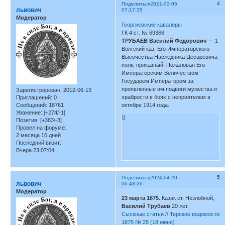
4
Поделиться
2021-03-05
львович
07:17:35
Модератор
Георгиевские кавалеры
ГК 4 ст. № 69368
ТРУБАЕВ Василий Федорович
— 1
Волгский каз. Его Императорского
Высочества Наследника Цесаревича
полк, приказный. Пожалован Его
Императорским Величеством
Государем Императором за
проявленные им подвиги мужества и
Зарегистрирован
: 2012-06-13
храбрости в боях с неприятелем в
Приглашений:
0
Сообщений:
18761
октябре 1914 года.
Уважение:
[+274/-1]
0
Позитив:
[+383/-3]
Провел на форуме:
2 месяца 16 дней
Последний визит:
Вчера 23:07:04
5
Поделиться
2024-04-20
львович
06:48:26
Модератор
23 марта 1875
. Казак ст. Незлобной,
Василий Трубаев
20 лет.
Сыскные статьи // Терские ведомости
1875 № 25 (18 июня)