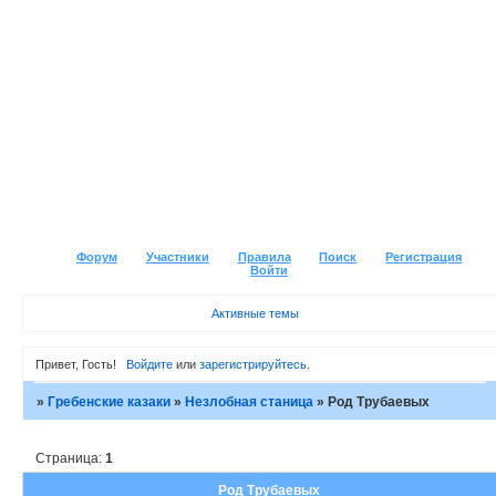
Форум
Участники
Правила
Поиск
Регистрация
Войти
Активные темы
Привет, Гость!
Войдите
или
зарегистрируйтесь
.
»
Гребенские казаки
»
Незлобная станица
»
Род Трубаевых
Страница:
1
Род Трубаевых