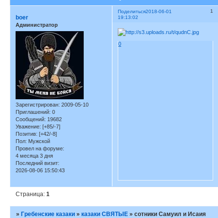
1
Поделиться
2018-06-01
boer
19:13:02
Администратор
0
Зарегистрирован
: 2009-05-10
Приглашений:
0
Сообщений:
19682
Уважение:
[+85/-7]
Позитив:
[+42/-8]
Пол:
Мужской
Провел на форуме:
4 месяца 3 дня
Последний визит:
2026-08-06 15:50:43
Страница:
1
»
Гребенские казаки
»
казаки СВЯТЫЕ
»
сотники Самуил и Исаия