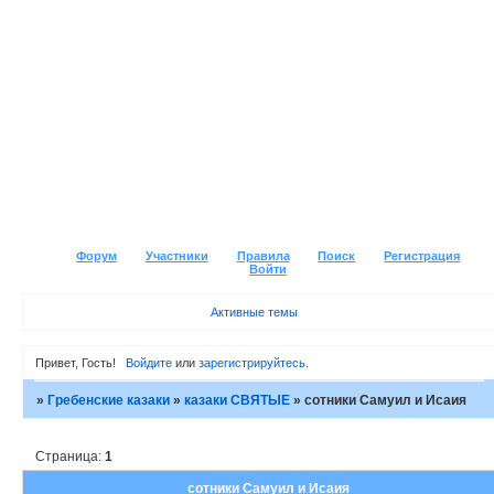
Форум
Участники
Правила
Поиск
Регистрация
Войти
Активные темы
Привет, Гость!
Войдите
или
зарегистрируйтесь
.
»
Гребенские казаки
»
казаки СВЯТЫЕ
»
сотники Самуил и Исаия
Страница:
1
сотники Самуил и Исаия