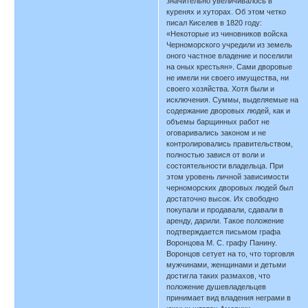
значительно увеличивалось в
куренях и хуторах. Об этом четко
писал Киселев в 1820 году:
«Некоторые из чиновников войска
Черноморского учредили из земель
оного частное владение и поселили
на оных крестьян». Сами дворовые
не имели ни своего имущества, ни
своего хозяйства. Хотя были и
исключения. Суммы, выделяемые на
содержание дворовых людей, как и
объемы барщинных работ не
оговаривались законом и не
контролировались правительством,
полностью завися от воли и
состоятельности владельца. При
этом уровень личной зависимости
черноморских дворовых людей был
достаточно высок. Их свободно
покупали и продавали, сдавали в
аренду, дарили. Такое положение
подтверждается письмом графа
Воронцова М. С. графу Панину.
Воронцов сетует на то, что торговля
мужчинами, женщинами и детьми
достигла таких размахов, что
положение душевладельцев
принимает вид владения неграми в