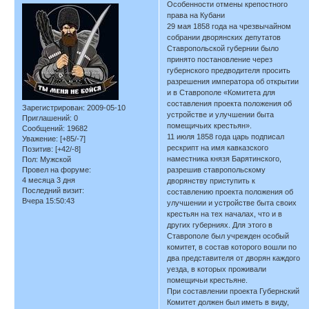
Особенности отмены крепостного
права на Кубани
29 мая 1858 года на чрезвычайном
собрании дворянских депутатов
Ставропольской губернии было
принято постановление через
губернского предводителя просить
разрешения императора об открытии
и в Ставрополе «Комитета для
составления проекта положения об
Зарегистрирован
: 2009-05-10
устройстве и улучшении быта
Приглашений:
0
помещичьих крестьян».
Сообщений:
19682
11 июля 1858 года царь подписал
Уважение:
[+85/-7]
рескрипт на имя кавказского
Позитив:
[+42/-8]
наместника князя Барятинского,
Пол:
Мужской
Провел на форуме:
разрешив ставропольскому
4 месяца 3 дня
дворянству приступить к
Последний визит:
составлению проекта положения об
Вчера 15:50:43
улучшении и устройстве быта своих
крестьян на тех началах, что и в
других губерниях. Для этого в
Ставрополе был учрежден особый
комитет, в состав которого вошли по
два представителя от дворян каждого
уезда, в которых проживали
помещичьи крестьяне.
При составлении проекта Губернский
Комитет должен был иметь в виду,