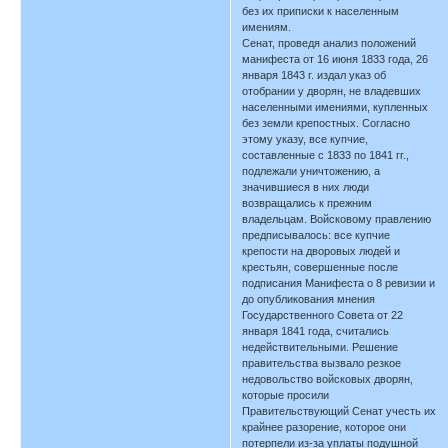
без их приписки к населенным
имениям.
Сенат, проведя анализ положений
манифеста от 16 июня 1833 года, 26
января 1843 г. издал указ об
отобрании у дворян, не владевших
населенными имениями, купленных
без земли крепостных. Согласно
этому указу, все купчие,
составленные с 1833 по 1841 гг.,
подлежали уничтожению, а
значившиеся в них люди
возвращались к прежним
владельцам. Войсковому правлению
предписывалось: все купчие
крепости на дворовых людей и
крестьян, совершенные после
подписания Манифеста о 8 ревизии и
до опубликования мнения
Государственного Совета от 22
января 1841 года, считались
недействительными. Решение
правительства вызвало резкое
недовольство войсковых дворян,
которые просили
Правительствующий Сенат учесть их
крайнее разорение, которое они
потерпели из-за уплаты подушной