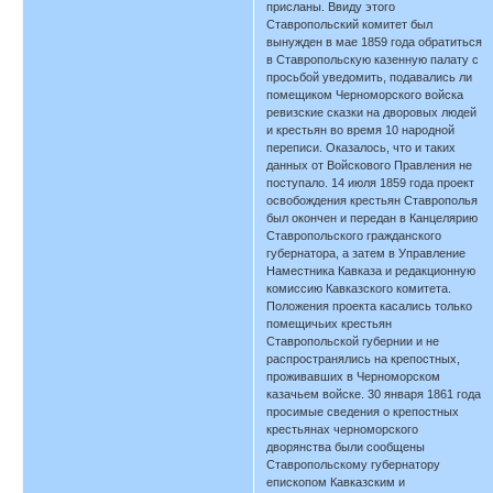
присланы. Ввиду этого
Ставропольский комитет был
вынужден в мае 1859 года обратиться
в Ставропольскую казенную палату с
просьбой уведомить, подавались ли
помещиком Черноморского войска
ревизские сказки на дворовых людей
и крестьян во время 10 народной
переписи. Оказалось, что и таких
данных от Войскового Правления не
поступало. 14 июля 1859 года проект
освобождения крестьян Ставрополья
был окончен и передан в Канцелярию
Ставропольского гражданского
губернатора, а затем в Управление
Наместника Кавказа и редакционную
комиссию Кавказского комитета.
Положения проекта касались только
помещичьих крестьян
Ставропольской губернии и не
распространялись на крепостных,
проживавших в Черноморском
казачьем войске. 30 января 1861 года
просимые сведения о крепостных
крестьянах черноморского
дворянства были сообщены
Ставропольскому губернатору
епископом Кавказским и