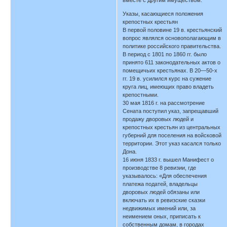
Указы, касающиеся положения
крепостных крестьян
В первой половине 19 в. крестьянский
вопрос являлся основополагающим в
политике российского правительства.
В период с 1801 по 1860 гг. было
принято 611 законодательных актов о
помещичьих крестьянах. В 20—50-х
гг. 19 в. усилился курс на сужение
круга лиц, имеющих право владеть
крепостными.
30 мая 1816 г. на рассмотрение
Сената поступил указ, запрещавший
продажу дворовых людей и
крепостных крестьян из центральных
губерний для поселения на войсковой
территории. Этот указ касался только
Дона.
16 июня 1833 г. вышел Манифест о
производстве 8 ревизии, где
указывалось: «Для обеспечения
платежа податей, владельцы
дворовых людей обязаны или
включать их в ревизские сказки
недвижимых имений или, за
неимением оных, приписать к
собственным домам, в городах