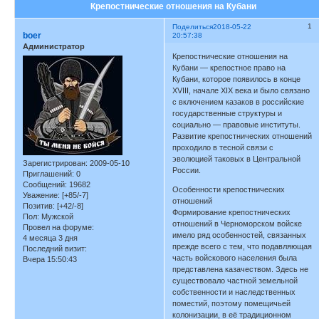
Крепостнические отношения на Кубани
1
Поделиться
2018-05-22
boer
20:57:38
Администратор
Крепостнические отношения на
Кубани — крепостное право на
Кубани, которое появилось в конце
XVIII, начале XIX века и было связано
с включением казаков в российские
государственные структуры и
социально — правовые институты.
Развитие крепостнических отношений
проходило в тесной связи с
эволюцией таковых в Центральной
Зарегистрирован
: 2009-05-10
России.
Приглашений:
0
Сообщений:
19682
Особенности крепостнических
Уважение:
[+85/-7]
отношений
Позитив:
[+42/-8]
Формирование крепостнических
Пол:
Мужской
отношений в Черноморском войске
Провел на форуме:
имело ряд особенностей, связанных
4 месяца 3 дня
прежде всего с тем, что подавляющая
Последний визит:
часть войскового населения была
Вчера 15:50:43
представлена казачеством. Здесь не
существовало частной земельной
собственности и наследственных
поместий, поэтому помещичьей
колонизации, в её традиционном