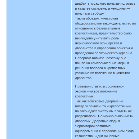
драбанты мужского пола зачислялись
в казачье сословие, а женщины —
получали свободу.
Таким образом, ужесточая
общероссийское законодательство по
отношению к безземельным
крепостникам, правительство было
вынуждено учитывать роль
черноморского офицерства и
дворянства в управлении войском и
проведении политического курса на
Северном Кавказе, поэтому оно
пошло на компромиссные меры в
решении вопроса о крепостных,
узаконив их положение в качестве
драбантов.
Правовой статус и социально-
экономическое положение
крепостных
Так как войсковые дворяне не
владели землей, то и крепостными,
по законодательству им владеть не
разрешалось. Но можно было иметь
дворовых. Дворовые люди в
Черномории появились
одновременно с переселением сюда
казачества. Одни чиновные