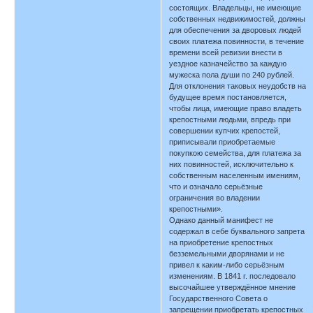
состоящих. Владельцы, не имеющие
собственных недвижимостей, должны
для обеспечения за дворовых людей
своих платежа повинности, в течение
времени всей ревизии внести в
уездное казначейство за каждую
мужеска пола души по 240 рублей.
Для отклонения таковых неудобств на
будущее время постановляется,
чтобы лица, имеющие право владеть
крепостными людьми, впредь при
совершении купчих крепостей,
приписывали приобретаемые
покупкою семейства, для платежа за
них повинностей, исключительно к
собственным населенным имениям,
что и означало серьёзные
ограничения во владении
крепостными».
Однако данный манифест не
содержал в себе буквального запрета
на приобретение крепостных
безземельными дворянами и не
привел к каким-либо серьёзным
изменениям. В 1841 г. последовало
высочайшее утверждённое мнение
Государственного Совета о
запрещении приобретать крепостных