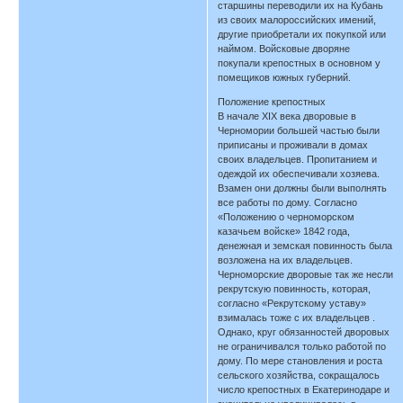
старшины переводили их на Кубань
из своих малороссийских имений,
другие приобретали их покупкой или
наймом. Войсковые дворяне
покупали крепостных в основном у
помещиков южных губерний.
Положение крепостных
В начале XIX века дворовые в
Черномории большей частью были
приписаны и проживали в домах
своих владельцев. Пропитанием и
одеждой их обеспечивали хозяева.
Взамен они должны были выполнять
все работы по дому. Согласно
«Положению о черноморском
казачьем войске» 1842 года,
денежная и земская повинность была
возложена на их владельцев.
Черноморские дворовые так же несли
рекрутскую повинность, которая,
согласно «Рекрутскому уставу»
взималась тоже с их владельцев .
Однако, круг обязанностей дворовых
не ограничивался только работой по
дому. По мере становления и роста
сельского хозяйства, сокращалось
число крепостных в Екатеринодаре и