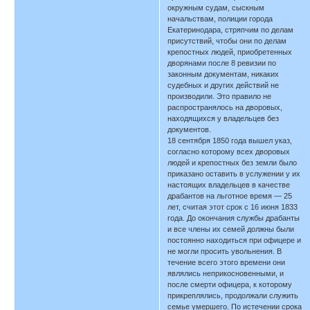
окружным судам, сыскным
начальствам, полиции города
Екатеринодара, стряпчим по делам
присутствий, чтобы они по делам
крепостных людей, приобретенных
дворянами после 8 ревизии по
законным документам, никаких
судебных и других действий не
производили. Это правило не
распространялось на дворовых,
находящихся у владельцев без
документов.
18 сентября 1850 года вышел указ,
согласно которому всех дворовых
людей и крепостных без земли было
приказано оставить в услужении у их
настоящих владельцев в качестве
драбантов на льготное время — 25
лет, считая этот срок с 16 июня 1833
года. До окончания службы драбанты
и все члены их семей должны были
постоянно находиться при офицере и
не могли просить увольнения. В
течение всего этого времени они
являлись неприкосновенными, и
после смерти офицера, к которому
прикреплялись, продолжали служить
семье умершего. По истечении срока