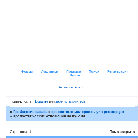
Форум
Участники
Правила
Поиск
Регистрация
Войти
Активные темы
Привет, Гость!
Войдите
или
зарегистрируйтесь
.
»
Гребенские казаки
»
крепостные малороссы у черноморцев
»
Крепостнические отношения на Кубани
Страница:
1
Тема закрыта