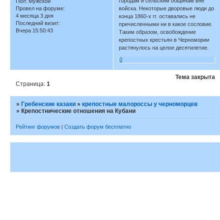
городам и сельским общинам вне
Пол:
Мужской
Провел на форуме:
войска. Некоторые дворовые люди до
4 месяца 3 дня
конца 1860-х гг. оставались не
Последний визит:
причисленными ни в какое сословие.
Вчера 15:50:43
Таким образом, освобождение
крепостных крестьян в Черномории
растянулось на целое десятилетие.
0
Тема закрыта
Страница:
1
»
Гребенские казаки
»
крепостные малороссы у черноморцев
»
Крепостнические отношения на Кубани
Рейтинг форумов
|
Создать форум бесплатно