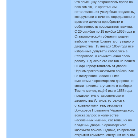
что помещику сохранялось право на
всю землю, но крестьянам
оставлялось их усадебная оседлость,
которую они в течение определенного
времени должны приобрести в
собственность посредством выкупа.
С 20 октября по 15 ноября 1858 года в
Ставропольской губернии прошли
выборы членов Комитета от уездного
дворянства . 15 января 1859 года все
избранные депутаты собрались в
Ставрополе, и комитет начал свою
работу. Однако в его состав не вошел
ни один представитель от дворян
Черноморского казачьего войска. Как
не владевшие населенными
имениями, черноморские дворяне не
могли принимать участие в выборах.
Тем не менее, ещё 9 июля 1858 года
предводитель ставропольского
дворянства Устинов, готовясь к
открытию комитета, отослал в
Войсковое Правление Черноморского
войска запрос о количестве
населенных имений, состоявших во
владении дворян Черноморского
казачьего войска. Однако, ко времени
открытия комитета, сведения не были