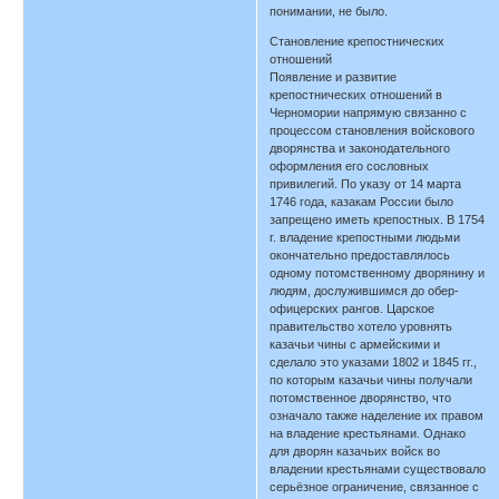
понимании, не было.
Становление крепостнических
отношений
Появление и развитие
крепостнических отношений в
Черномории напрямую связанно с
процессом становления войскового
дворянства и законодательного
оформления его сословных
привилегий. По указу от 14 марта
1746 года, казакам России было
запрещено иметь крепостных. В 1754
г. владение крепостными людьми
окончательно предоставлялось
одному потомственному дворянину и
людям, дослужившимся до обер-
офицерских рангов. Царское
правительство хотело уровнять
казачьи чины с армейскими и
сделало это указами 1802 и 1845 гг.,
по которым казачьи чины получали
потомственное дворянство, что
означало также наделение их правом
на владение крестьянами. Однако
для дворян казачьих войск во
владении крестьянами существовало
серьёзное ограничение, связанное с