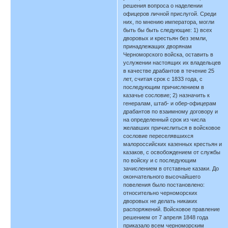
решения вопроса о наделении
офицеров личной прислугой. Среди
них, по мнению императора, могли
быть бы быть следующие: 1) всех
дворовых и крестьян без земли,
принадлежащих дворянам
Черноморского войска, оставить в
услужении настоящих их владельцев
в качестве драбантов в течение 25
лет, считая срок с 1833 года, с
последующим причислением в
казачье сословие; 2) назначить к
генералам, штаб- и обер-офицерам
драбантов по взаимному договору и
на определенный срок из числа
желавших причислиться в войсковое
сословие переселявшихся
малороссийских казенных крестьян и
казаков, с освобождением от службы
по войску и с последующим
зачислением в отставные казаки. До
окончательного высочайшего
повеления было постановлено:
относительно черноморских
дворовых не делать никаких
распоряжений. Войсковое правление
решением от 7 апреля 1848 года
приказало всем черноморским