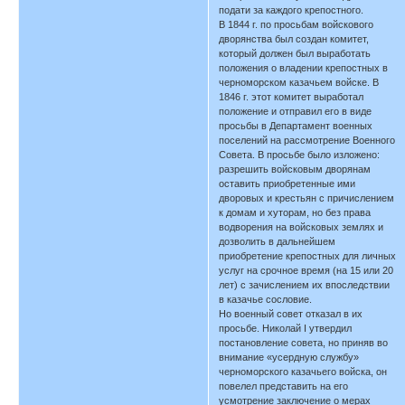
подати за каждого крепостного.
В 1844 г. по просьбам войскового
дворянства был создан комитет,
который должен был выработать
положения о владении крепостных в
черноморском казачьем войске. В
1846 г. этот комитет выработал
положение и отправил его в виде
просьбы в Департамент военных
поселений на рассмотрение Военного
Совета. В просьбе было изложено:
разрешить войсковым дворянам
оставить приобретенные ими
дворовых и крестьян с причислением
к домам и хуторам, но без права
водворения на войсковых землях и
дозволить в дальнейшем
приобретение крепостных для личных
услуг на срочное время (на 15 или 20
лет) с зачислением их впоследствии
в казачье сословие.
Но военный совет отказал в их
просьбе. Николай I утвердил
постановление совета, но приняв во
внимание «усердную службу»
черноморского казачьего войска, он
повелел представить на его
усмотрение заключение о мерах