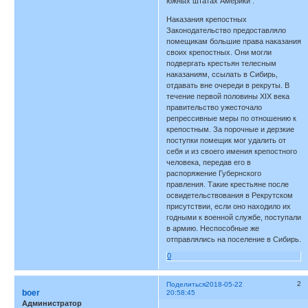
южных штатах Америки .
Наказания крепостных
Законодательство предоставляло
помещикам большие права наказания
своих крепостных. Они могли
подвергать крестьян телесным
наказаниям, ссылать в Сибирь,
отдавать вне очереди в рекруты. В
течение первой половины XIX века
правительство ужесточало
репрессивные меры по отношению к
крепостным. За порочные и дерзкие
поступки помещик мог удалить от
себя и из своего имения крепостного
человека, передав его в
распоряжение Губернского
правления. Такие крестьяне после
освидетельствования в Рекрутском
присутствии, если оно находило их
годными к военной службе, поступали
в армию. Неспособные же
отправлялись на поселение в Сибирь.
0
2
Поделиться
2018-05-22
boer
20:58:45
Администратор