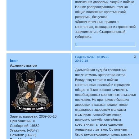
положения дворовых людей в войске.
На них распространялись только
общие положения крестьянской
реформы, без учета
«Дополнительных правил о
крестьянах, вышедших из крепостной
зависимости в Ставропольской
губернии».
0
3
Поделиться
2018-05-22
boer
20:59:18
Администратор
Дальнейшая судьба крепостных
после отмены крепостничества
Ввиду отсутствия в войске
крестьянских селений и городских
обществ было решено зачислить
освобожденных крепостных в казачье
сословие. Но при приеме бывших
дворовых в казаки предпочтение
отдавалось здоровым молодым
мужчинам, способным нести
Зарегистрирован
: 2009-05-10
воинскую службу, семейным
Приглашений:
0
крестьянам, а также одиноким
Сообщений:
19682
женщинам с детьми. Остальным
Уважение:
[+85/-7]
было рекомендовано приписаться к
Позитив:
[+42/-8]