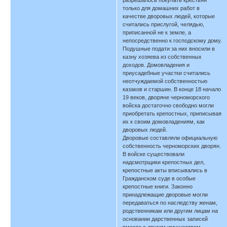
только для домашних работ в
качестве дворовых людей, которые
считались прислугой, челядью,
приписанной не к земле, а
непосредственно к господскому дому.
Подушные подати за них вносили в
казну хозяева из собственных
доходов. Домовладения и
приусадебные участки считались
неотчуждаемой собственностью
казаков и старшин. В конце 18 начало
19 веков, дворяне черноморского
войска достаточно свободно могли
приобретать крепостных, приписывая
их к своим домовладениям, как
дворовых людей.
Дворовые составляли официальную
собственность черноморских дворян.
В войске существовали
надсмотрщики крепостных дел,
крепостные акты вписывались в
Гражданском суде в особые
крепостные книги. Законно
принадлежащие дворовые могли
передаваться по наследству женам,
родственникам или другим лицам на
основании дарственных записей
вместе с другим имуществом.