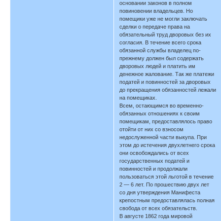
основании законов в полном
повиновении владельцев. Но
помещики уже не могли заключать
сделки о передаче права на
обязательный труд дворовых без их
согласия. В течение всего срока
обязанной службы владелец по-
прежнему должен был содержать
дворовых людей и платить им
денежное жалование. Так же платежи
податей и повинностей за дворовых
до прекращения обязанностей лежали
на помещиках.
Всем, остающимся во временно-
обязанных отношениях к своим
помещикам, предоставлялось право
отойти от них со взносом
недослуженной части выкупа. При
этом до истечения двухлетнего срока
они освобождались от всех
государственных податей и
повинностей и продолжали
пользоваться этой льготой в течение
2 — 6 лет. По прошествию двух лет
со дня утверждения Манифеста
крепостным предоставлялась полная
свобода от всех обязательств.
В августе 1862 года мировой