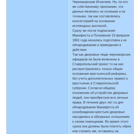
Черноморским Игнатием. Но, по его
же собственному признанию, эти
данные являлись не полными и не
точными, так как составлялись
консисторией на основании
исповедных росписей .
Сразу же после подписания
Манифеста и Положения 19 февраля
1861 года началась подготовка к их
обнародованию и приведению в
действие.
Так как дворовые люди черноморских
офицеров не были включены в
Ставропольский проект то на них
распространялись только общие
положения крестьянской реформы,
без учета дополнительных правил о
крестьянах в Ставропольской
губернии. Согласно общему
положению об устройстве дворовых
людей, они приобретали все личные
права. В течение двух лет со дня
обнародования Манифеста об
освобождении крестьян дворовые
находились в обязанных отношениях
к своим помещикам. Во время этого
срока они должны были платить оброк
или служить им, оставаясь на