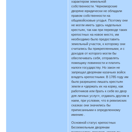
характером земельной
собственности. Черноморские
дворяне юридически не обладали
правом собственности на
общевойсковые угодья. Поэтому они
не могли иметь здесь надельных
крестьян, так как при переводе таких
крепостных на новое место, им
необходимо было предоставить
земельный участок, к которому они
считались бы прикрепленными, и с
доходов от которого могли бы
обеспечивать себя, отправлять
помещику повинности и платить
налоги государству. Но закон не
запрещал дворянам казачьих войск
владеть крепостными. В 1785 году им
было разрешено лишать крестьян
земли и «держать их на корму, как
работников или брать к себе во двор
для личных услуг», отдавать другим в
наем, при условии, что в ревизиских
сказках они значились бы
приписанными к определенному
имению .
Основной статус крепостных
Безземельным дворянам
разрешалось покупать крестьян