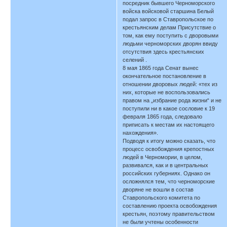
посредник бывшего Черноморского
войска войсковой старшина Белый
подал запрос в Ставропольское по
крестьянским делам Присутствие о
том, как ему поступить с дворовыми
людьми черноморских дворян ввиду
отсутствия здесь крестьянских
селений .
8 мая 1865 года Сенат вынес
окончательное постановление в
отношении дворовых людей: «тех из
них, которые не воспользовались
правом на „избрание рода жизни“ и не
поступили ни в какое сословие к 19
февраля 1865 года, следовало
приписать к местам их настоящего
нахождения».
Подводя к итогу можно сказать, что
процесс освобождения крепостных
людей в Черномории, в целом,
развивался, как и в центральных
российских губерниях. Однако он
осложнялся тем, что черноморские
дворяне не вошли в состав
Ставропольского комитета по
составлению проекта освобождения
крестьян, поэтому правительством
не были учтены особенности