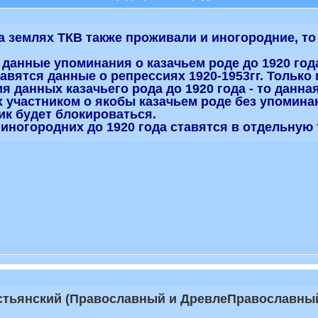
 на землях ТКВ также проживали и иногородние, т
 данные упоминания о казачьем роде до 1920 года
тавятся данные о репрессиях 1920-1953гг. Только
ия данных казачьего рода до 1920 года - то данн
участником о якобы казачьем роде без упоминан
ник будет блокироваться.
 иногородних до 1920 года ставятся в отдельную 
истьянский (Православный и ДревлеПравославный