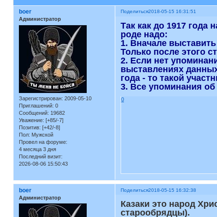
boer
Поделиться
2018-05-15 16:31:51
Администратор
Так как до 1917 года
роде надо:
1. Вначале выставить
Только после этого с
2. Если нет упоминан
выставлениях данных 
года - то такой участ
3. Все упоминания об
Зарегистрирован
: 2009-05-10
0
Приглашений:
0
Сообщений:
19682
Уважение:
[+85/-7]
Позитив:
[+42/-8]
Пол:
Мужской
Провел на форуме:
4 месяца 3 дня
Последний визит:
2026-08-06 15:50:43
boer
Поделиться
2018-05-15 16:32:38
Администратор
Казаки это народ Хр
старообрядцы).