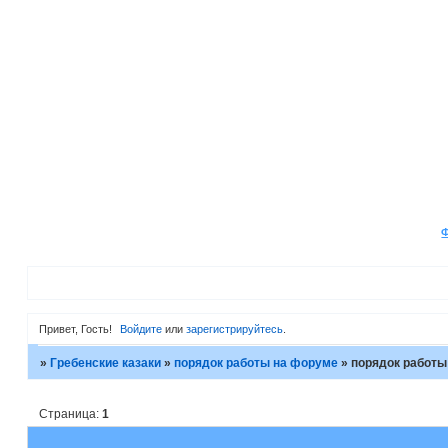
Привет, Гость!
Войдите
или
зарегистрируйтесь
.
»
Гребенские казаки
»
порядок работы на форуме
»
порядок работы
Страница:
1