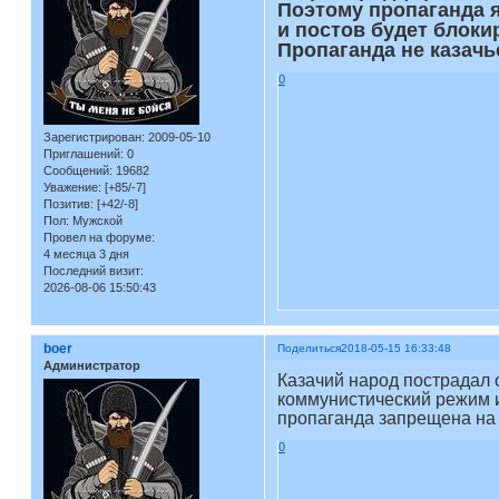
Поэтому пропаганда я
и постов будет блоки
Пропаганда не казачь
0
Зарегистрирован
: 2009-05-10
Приглашений:
0
Сообщений:
19682
Уважение:
[+85/-7]
Позитив:
[+42/-8]
Пол:
Мужской
Провел на форуме:
4 месяца 3 дня
Последний визит:
2026-08-06 15:50:43
boer
Поделиться
2018-05-15 16:33:48
Администратор
Казачий народ пострадал о
коммунистический режим и
пропаганда запрещена на 
0