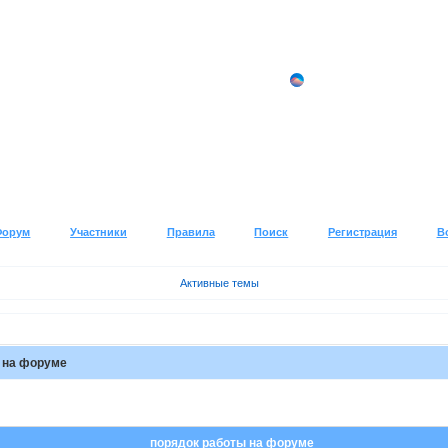
Форум
Участники
Правила
Поиск
Регистрация
В
Активные темы
 на форуме
порядок работы на форуме