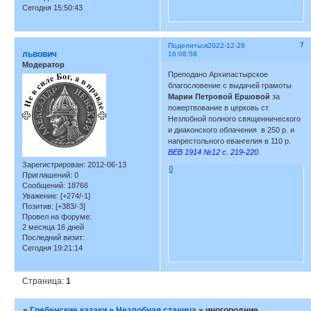
Сегодня 15:50:43
7
Поделиться
2022-12-26
львович
16:06:58
Модератор
Преподано Архипастырское
благословение с выдачей грамоты
Марии Петровой Ершовой
за
пожертвование в церковь ст.
Незлобной полного священнического
и диаконского облачения в 250 р. и
напрестольного евангелия в 110 р.
ВЕВ 1914 №12 с. 219-220.
Зарегистрирован
: 2012-06-13
0
Приглашений:
0
Сообщений:
18766
Уважение:
[+274/-1]
Позитив:
[+383/-3]
Провел на форуме:
2 месяца 16 дней
Последний визит:
Сегодня 19:21:14
Страница:
1
»
Гребенские казаки
»
Незлобная станица
»
иногородние