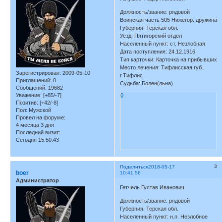
Должность/звание: рядовой
Воинская часть 505 Нижегор. дружина
Губерния: Терская обл.
Уезд: Пятигорский отдел
Населенный пункт: ст. Незлобная
Дата поступления: 24.12.1916
Тип карточки: Карточка на прибывших
Место лечения: Тифлисская губ.,
Зарегистрирован
: 2009-05-10
г.Тифлис
Приглашений:
0
Судьба: Болен(льна)
Сообщений:
19682
Уважение:
[+85/-7]
0
Позитив:
[+42/-8]
Пол:
Мужской
Провел на форуме:
4 месяца 3 дня
Последний визит:
Сегодня 15:50:43
3
Поделиться
2018-05-17
boer
10:41:56
Администратор
Гетчель Густав Иванович
Должность/звание: рядовой
Губерния: Терская обл.
Населенный пункт: н.п. Незлобное