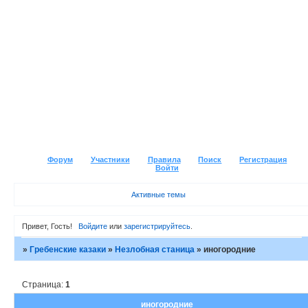
Форум
Участники
Правила
Поиск
Регистрация
Войти
Активные темы
Привет, Гость!
Войдите
или
зарегистрируйтесь
.
»
Гребенские казаки
»
Незлобная станица
»
иногородние
Страница:
1
иногородние