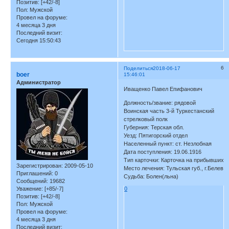
Позитив:
[+42/-8]
Пол:
Мужской
Провел на форуме:
4 месяца 3 дня
Последний визит:
Сегодня 15:50:43
6
Поделиться
2018-06-17
boer
15:46:01
Администратор
Иващенко Павел Епифанович
Должность/звание: рядовой
Воинская часть 3-й Туркестанский
стрелковый полк
Губерния: Терская обл.
Уезд: Пятигорский отдел
Населенный пункт: ст. Незлобная
Дата поступления: 19.06.1916
Тип карточки: Карточка на прибывших
Зарегистрирован
: 2009-05-10
Место лечения: Тульская губ., г.Белев
Приглашений:
0
Судьба: Болен(льна)
Сообщений:
19682
Уважение:
[+85/-7]
0
Позитив:
[+42/-8]
Пол:
Мужской
Провел на форуме:
4 месяца 3 дня
Последний визит: