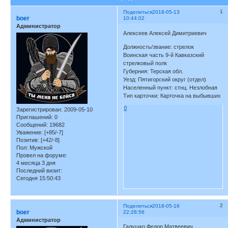
1
Поделиться
2018-05-13
boer
10:44:02
Администратор
Алексеев Алексей Димитриевич
Должность/звание: стрелок
Воинская часть 9-й Кавказский
стрелковый полк
Губерния: Терская обл.
Уезд: Пятигорский округ (отдел)
Населенный пункт: стнц. Незлобная
Тип карточки: Карточка на выбывших
0
Зарегистрирован
: 2009-05-10
Приглашений:
0
Сообщений:
19682
Уважение:
[+85/-7]
Позитив:
[+42/-8]
Пол:
Мужской
Провел на форуме:
4 месяца 3 дня
Последний визит:
Сегодня 15:50:43
2
Поделиться
2018-05-16
boer
22:28:56
Администратор
Галушко Федор Матвеевич