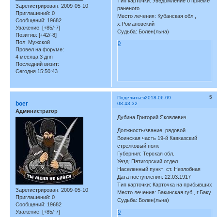
Тип карточки: Уведомление о приеме
Зарегистрирован
: 2009-05-10
раненого
Приглашений:
0
Место лечения: Кубанская обл.,
Сообщений:
19682
х.Романовский
Уважение:
[+85/-7]
Судьба: Болен(льна)
Позитив:
[+42/-8]
Пол:
Мужской
0
Провел на форуме:
4 месяца 3 дня
Последний визит:
Сегодня 15:50:43
5
Поделиться
2018-06-09
boer
08:43:32
Администратор
Дубина Григорий Яковлевич
Должность/звание: рядовой
Воинская часть 19-й Кавказский
стрелковый полк
Губерния: Терская обл.
Уезд: Пятигорский отдел
Населенный пункт: ст. Незлобная
Дата поступления: 22.03.1917
Тип карточки: Карточка на прибывших
Зарегистрирован
: 2009-05-10
Место лечения: Бакинская губ., г.Баку
Приглашений:
0
Судьба: Болен(льна)
Сообщений:
19682
Уважение:
[+85/-7]
0