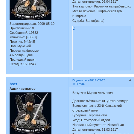
Дата поступления: 05.04.1917
Тип карточки: Карточка на прибывших
Место лечения: Тифлисская губ.,
г.Тифлис
Судьба: Болен(льна)
Зарегистрирован
: 2009-05-10
0
Приглашений:
0
Сообщений:
19682
Уважение:
[+85/-7]
Позитив:
[+42/-8]
Пол:
Мужской
Провел на форуме:
4 месяца 3 дня
Последний визит:
Сегодня 15:50:43
4
Поделиться
2018-05-26
boer
11:17:34
Администратор
Безуглов Мирон Акимович
Должность/звание: ст. унтер-офицер
Воинская часть 23-й Кавказский
стрелковый полк
Губерния: Терская обл.
Уезд: Пятигорский отдел
Населенный пункт: ст. Незлобная
Дата поступления: 31.03.1917