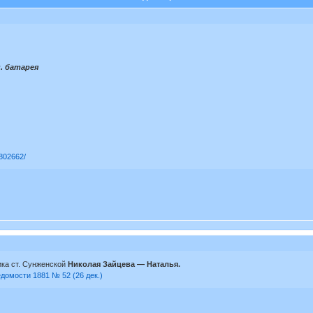
н. батарея
1802662/
ка ст. Сунженской
Николая Зайцева — Наталья.
едомости 1881 № 52 (26 дек.)