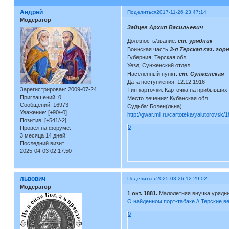
Андрей
Поделиться
2017-11-26 23:47:14
Модератор
Зайцев Архип Васильевич
Должность/звание:
ст. урядник
Воинская часть
3-я Терская каз. гор
Губерния: Терская обл.
Уезд: Сунженский отдел
Населенный пункт:
ст. Сунженская
Дата поступления: 12.12.1916
Зарегистрирован
: 2009-07-24
Тип карточки: Карточка на прибывших
Приглашений:
0
Место лечения: Кубанская обл.
Сообщений:
16973
Судьба: Болен(льна)
Уважение:
[+90/-0]
http://gwar.mil.ru/cartoteka/yalutorovsk/
Позитив:
[+541/-2]
0
Провел на форуме:
3 месяца 14 дней
Последний визит:
2025-04-03 02:17:50
львович
Поделиться
2025-03-26 12:29:02
Модератор
1 окт. 1881.
Малолетняя внучка урядни
О найденном порт-табаке // Терские в
0