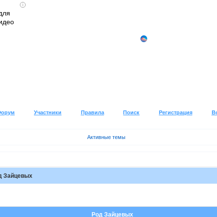
i
для
идео
Форум
Участники
Правила
Поиск
Регистрация
В
Активные темы
д Зайцевых
Род Зайцевых