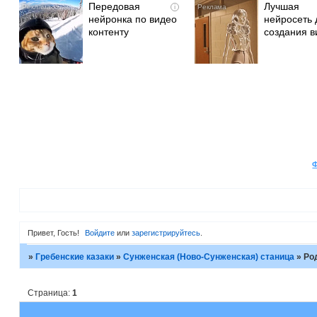
Передовая
Лучшая
i
нейронка по видео
нейросеть 
контенту
создания в
Привет, Гость!
Войдите
или
зарегистрируйтесь
.
»
Гребенские казаки
»
Сунженская (Ново-Сунженская) станица
»
Ро
Страница:
1