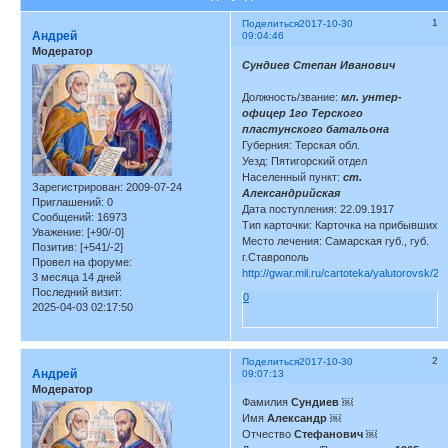
1
Поделиться
2017-10-30
Андрей
09:04:46
Модератор
Сундиев Степан Иванович
Должность/звание:
мл. унтер-
офицер 1го Терского
пластунского батальона
Губерния: Терская обл.
Уезд: Пятигорский отдел
Населенный пункт:
ст.
Зарегистрирован
: 2009-07-24
Александрийская
Приглашений:
0
Дата поступления: 22.09.1917
Сообщений:
16973
Тип карточки: Карточка на прибывших
Уважение:
[+90/-0]
Место лечения: Самарская губ., губ.
Позитив:
[+541/-2]
г.Ставрополь
Провел на форуме:
http://gwar.mil.ru/cartoteka/yalutorovsk/2
3 месяца 14 дней
Последний визит:
0
2025-04-03 02:17:50
2
Поделиться
2017-10-30
Андрей
09:07:13
Модератор
Фамилия
Сундиев
￼
Имя
Александр
￼
Отчество
Стефанович
￼