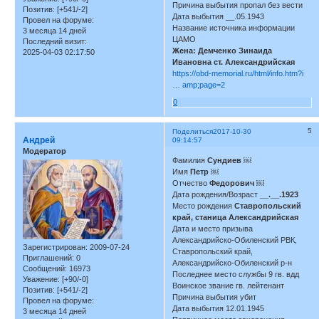
Причина выбытия пропал без вести
Позитив:
[+541/-2]
Дата выбытия __.05.1943
Провел на форуме:
Название источника информации
3 месяца 14 дней
ЦАМО
Последний визит:
Жена: Демченко Зинаида
2025-04-03 02:17:50
Ивановна ст. Александрийская
https://obd-memorial.ru/html/info.htm?i
… amp;page=2
0
5
Поделиться
2017-10-30
Андрей
09:14:57
Модератор
Фамилия
Сундиев
￼
Имя
Петр
￼
Отчество
Федорович
￼
Дата рождения/Возраст
__.__.1923
Место рождения
Ставропольский
край, станица Александрийская
Дата и место призыва
Александрийско-Обиленский РВК,
Зарегистрирован
: 2009-07-24
Ставропольский край,
Приглашений:
0
Александрийско-Обиленский р-н
Сообщений:
16973
Последнее место службы 9 гв. вдд
Уважение:
[+90/-0]
Воинское звание гв. лейтенант
Позитив:
[+541/-2]
Причина выбытия убит
Провел на форуме:
Дата выбытия 12.01.1945
3 месяца 14 дней