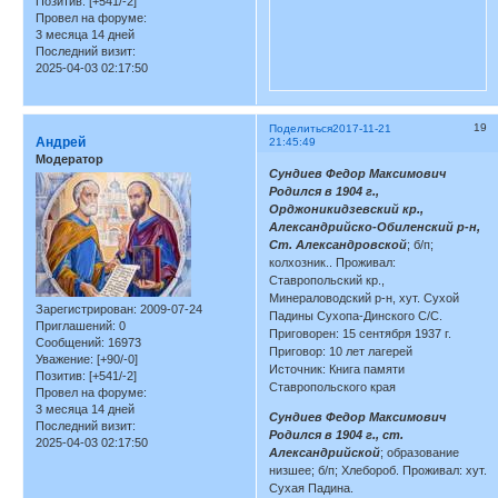
Позитив:
[+541/-2]
Провел на форуме:
3 месяца 14 дней
Последний визит:
2025-04-03 02:17:50
19
Поделиться
2017-11-21
Андрей
21:45:49
Модератор
Сундиев Федор Максимович
Родился в 1904 г.,
Орджоникидзевский кр.,
Александрийско-Обиленский р-н,
Ст. Александровской
; б/п;
колхозник.. Проживал:
Ставропольский кр.,
Минераловодский р-н, хут. Сухой
Зарегистрирован
: 2009-07-24
Падины Сухопа-Динского С/С.
Приглашений:
0
Приговорен: 15 сентября 1937 г.
Сообщений:
16973
Приговор: 10 лет лагерей
Уважение:
[+90/-0]
Источник: Книга памяти
Позитив:
[+541/-2]
Ставропольского края
Провел на форуме:
3 месяца 14 дней
Сундиев Федор Максимович
Последний визит:
Родился в 1904 г., ст.
2025-04-03 02:17:50
Александрийской
; образование
низшее; б/п; Хлебороб. Проживал: хут.
Сухая Падина.