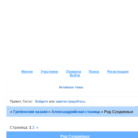
Форум
Участники
Правила
Поиск
Регистрация
Войти
Активные темы
Привет, Гость!
Войдите
или
зарегистрируйтесь
.
»
Гребенские казаки
»
Александрийская станица
»
Род Сундиевых
Страница:
1
2
»
Род Сундиевых