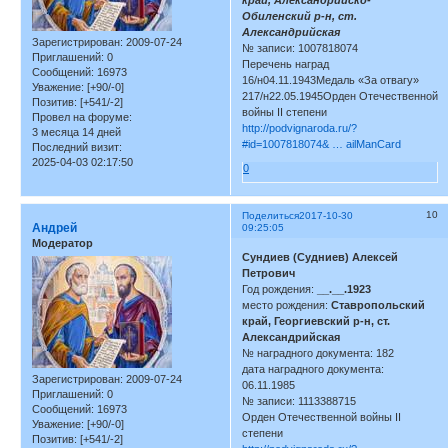
Обиленский р-н, ст.
Александрийская
Зарегистрирован
: 2009-07-24
№ записи: 1007818074
Приглашений:
0
Перечень наград
Сообщений:
16973
16/н04.11.1943Медаль «За отвагу»
Уважение:
[+90/-0]
217/н22.05.1945Орден Отечественной
Позитив:
[+541/-2]
войны II степени
Провел на форуме:
http://podvignaroda.ru/?
3 месяца 14 дней
#id=1007818074& … ailManCard
Последний визит:
2025-04-03 02:17:50
0
10
Поделиться
2017-10-30
Андрей
09:25:05
Модератор
Сундиев (Судниев) Алексей
Петрович
Год рождения:
__.__.1923
место рождения:
Ставропольский
край, Георгиевский р-н, ст.
Александрийская
№ наградного документа: 182
дата наградного документа:
Зарегистрирован
: 2009-07-24
06.11.1985
Приглашений:
0
№ записи: 1113388715
Сообщений:
16973
Орден Отечественной войны II
Уважение:
[+90/-0]
степени
Позитив:
[+541/-2]