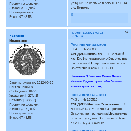
урядник. За отличие в бою 11.12.1914
Провел на форуме:
у с. Ветржно.
2 месяца 16 дней
Последний визит:
0
Вчера 07:48:56
30
Поделиться
2021-03-02
львович
08:39:56
Модератор
Георгиевские кавалеры
ГК 4 ст. № 220830
СУНДИЕВ Михаил
*) — 1 Волгский
каз. Его Императорского Высочества
Наследника Цесаревича полк, казак.
За отличие в бою 11.11.1914.
Примечание. *) Возможно, Максим. Михаил
Иванович Сундиев служил во 2-м Волгском
Зарегистрирован
: 2012-06-13
Приглашений:
0
полку во время 1МВ – О.Л.)
Сообщений:
18773
Георгиевские кавалеры
Уважение:
[+274/-1]
ГК 3 ст. № 135516
Позитив:
[+383/-3]
СУНДИЕВ Максим Семенович
— 1
Провел на форуме:
2 месяца 16 дней
Волгский каз. Его Императорского
Последний визит:
Высочества Наследника Цесаревича
Вчера 07:48:56
полк, мл. урядник. За отличие в бою
4.02.1915 у с. Ясионка.
Георгиевские кавалеры