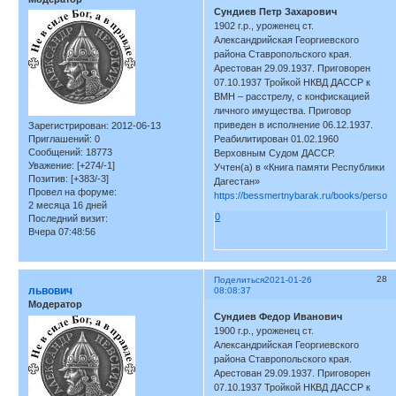
Сундиев Петр Захарович
1902 г.р., уроженец ст.
Александрийская Георгиевского
района Ставропольского края.
Арестован 29.09.1937. Приговорен
07.10.1937 Тройкой НКВД ДАССР к
ВМН – расстрелу, с конфискацией
личного имущества. Приговор
приведен в исполнение 06.12.1937.
Зарегистрирован
: 2012-06-13
Реабилитирован 01.02.1960
Приглашений:
0
Сообщений:
18773
Верховным Судом ДАССР.
Уважение:
[+274/-1]
Учтен(а) в «Книга памяти Республики
Позитив:
[+383/-3]
Дагестан»
Провел на форуме:
https://bessmertnybarak.ru/books/person
2 месяца 16 дней
0
Последний визит:
Вчера 07:48:56
28
Поделиться
2021-01-26
львович
08:08:37
Модератор
Сундиев Федор Иванович
1900 г.р., уроженец ст.
Александрийская Георгиевского
района Ставропольского края.
Арестован 29.09.1937. Приговорен
07.10.1937 Тройкой НКВД ДАССР к