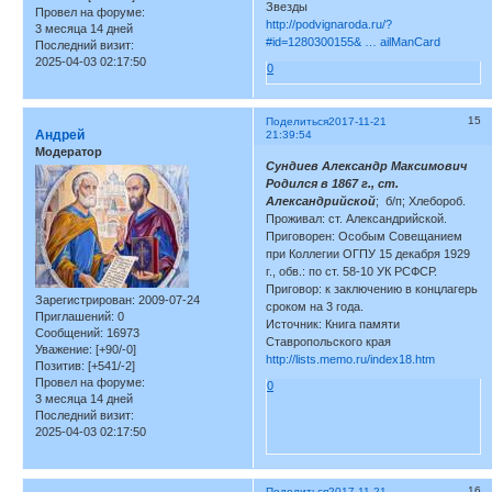
Звезды
Провел на форуме:
http://podvignaroda.ru/?
3 месяца 14 дней
#id=1280300155& … ailManCard
Последний визит:
2025-04-03 02:17:50
0
15
Поделиться
2017-11-21
Андрей
21:39:54
Модератор
Сундиев Александр Максимович
Родился в 1867 г., ст.
Александрийской
; б/п; Хлебороб.
Проживал: ст. Александрийской.
Приговорен: Особым Совещанием
при Коллегии ОГПУ 15 декабря 1929
г., обв.: по ст. 58-10 УК РСФСР.
Приговор: к заключению в концлагерь
Зарегистрирован
: 2009-07-24
сроком на 3 года.
Приглашений:
0
Источник: Книга памяти
Сообщений:
16973
Ставропольского края
Уважение:
[+90/-0]
http://lists.memo.ru/index18.htm
Позитив:
[+541/-2]
Провел на форуме:
0
3 месяца 14 дней
Последний визит:
2025-04-03 02:17:50
16
Поделиться
2017-11-21