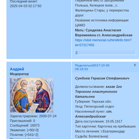
Первичное место захоронения
Последний визит:
Польша, Келецкое воев., с.
2025-04-03 02:17:50
Фаленцины-Стары, у перекрестка
дорог
Название источника информации
ЦАМО
Мать: Сундиева Анастасия
Веремеевна ст. Александрийская
https://obd-memorial.ru/html/info.htm?
id=57317455
0
6
Поделиться
2017-10-30
Андрей
09:16:52
Модератор
Сундиев Герасим Стефанович
Должность/звание:
казак 1го
Терского пластунского
батальона
Губерния: Терская обл.
Уезд: Пятигорский отдел
Населенный пункт:
ст.
Зарегистрирован
: 2009-07-24
Александрийская
Приглашений:
0
Дата поступления: 19.05.1917
Сообщений:
16973
Тип карточки: Карточка на прибывших
Уважение:
[+90/-0]
Место лечения: г.Екатеринодар
Позитив:
[+541/-2]
Судьба: Болен(льна)