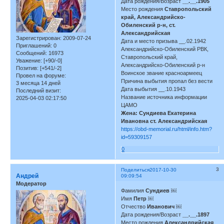
Дата рождения/Возраст
__.__.1905
Место рождения
Ставропольский
край, Александрийско-
Обиленский р-н, ст.
Александрийская
Зарегистрирован
: 2009-07-24
Дата и место призыва __.02.1942
Приглашений:
0
Александрийско-Обиленский РВК,
Сообщений:
16973
Ставропольский край,
Уважение:
[+90/-0]
Александрийско-Обиленский р-н
Позитив:
[+541/-2]
Воинское звание красноармеец
Провел на форуме:
Причина выбытия пропал без вести
3 месяца 14 дней
Дата выбытия __.10.1943
Последний визит:
Название источника информации
2025-04-03 02:17:50
ЦАМО
Жена: Сундиева Екатерина
Ивановна ст. Александрийская
https://obd-memorial.ru/html/info.htm?
id=59309157
0
3
Поделиться
2017-10-30
Андрей
09:09:54
Модератор
Фамилия
Сундиев
￼
Имя
Петр ￼
Отчество
Иванович
￼
Дата рождения/Возраст
__.__.1897
Место рождения
Александрийская