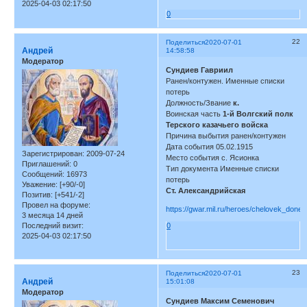
2025-04-03 02:17:50
0
22
Поделиться
2020-07-01
Андрей
14:58:58
Модератор
Сундиев Гавриил
Ранен/контужен. Именные списки
потерь
Должность/Звание
к.
Воинская часть
1-й Волгский полк
Терского казачьего войска
Причина выбытия ранен/контужен
Дата события 05.02.1915
Зарегистрирован
: 2009-07-24
Место события с. Ясионка
Приглашений:
0
Тип документа Именные списки
Сообщений:
16973
потерь
Уважение:
[+90/-0]
Ст. Александрийская
Позитив:
[+541/-2]
Провел на форуме:
https://gwar.mil.ru/heroes/chelovek_don
3 месяца 14 дней
Последний визит:
0
2025-04-03 02:17:50
23
Поделиться
2020-07-01
Андрей
15:01:08
Модератор
Сундиев Максим Семенович