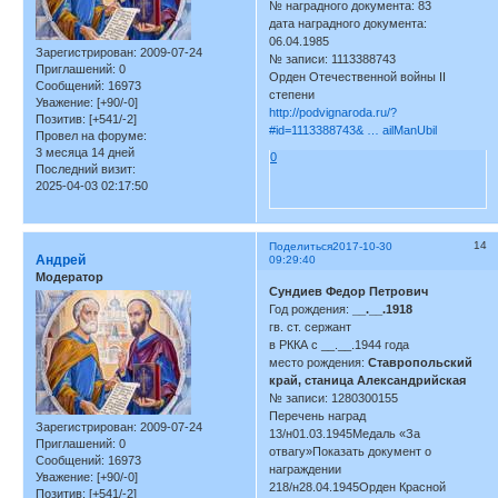
№ наградного документа: 83
дата наградного документа:
06.04.1985
Зарегистрирован
: 2009-07-24
№ записи: 1113388743
Приглашений:
0
Орден Отечественной войны II
Сообщений:
16973
степени
Уважение:
[+90/-0]
http://podvignaroda.ru/?
Позитив:
[+541/-2]
#id=1113388743& … ailManUbil
Провел на форуме:
3 месяца 14 дней
0
Последний визит:
2025-04-03 02:17:50
14
Поделиться
2017-10-30
Андрей
09:29:40
Модератор
Сундиев Федор Петрович
Год рождения:
__.__.1918
гв. ст. сержант
в РККА с __.__.1944 года
место рождения:
Ставропольский
край, станица Александрийская
№ записи: 1280300155
Перечень наград
Зарегистрирован
: 2009-07-24
13/н01.03.1945Медаль «За
Приглашений:
0
отвагу»Показать документ о
Сообщений:
16973
награждении
Уважение:
[+90/-0]
218/н28.04.1945Орден Красной
Позитив:
[+541/-2]