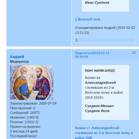
Иван Сундиев
1 Волгский полк
Отредактировано Андрей (2019-02-02
13:21:01)
0
21
Поделиться
2019-07-12
Андрей
00:56:04
Модератор
boer написал(а):
Казаки
ст.
Александрийской
служившие во 2-м
Волгском полку в войне
1914-1918гг.
Зарегистрирован
: 2009-07-24
Сундиев Михаил
Приглашений:
0
Сундиев Яков
Сообщений:
16973
Уважение:
[+90/-0]
Позитив:
[+541/-2]
Провел на форуме:
Казаки ст. Александрийской
3 месяца 14 дней
служившие во 2-м Волгском полку в
Последний визит:
войне 1МВ