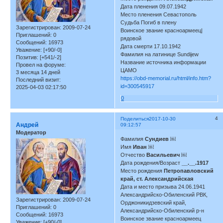
Дата пленения 09.07.1942
Место пленения Севастополь
Судьба Погиб в плену
Зарегистрирован
: 2009-07-24
Воинское звание красноармеец|
Приглашений:
0
рядовой
Сообщений:
16973
Дата смерти 17.10.1942
Уважение:
[+90/-0]
Фамилия на латинице Sundijew
Позитив:
[+541/-2]
Название источника информации
Провел на форуме:
ЦАМО
3 месяца 14 дней
https://obd-memorial.ru/html/info.htm?
Последний визит:
id=300545917
2025-04-03 02:17:50
0
4
Поделиться
2017-10-30
Андрей
09:12:57
Модератор
Фамилия
Сундиев
￼
Имя
Иван ￼
Отчество
Васильевич
￼
Дата рождения/Возраст
__.__.1917
Место рождения
Петропавловский
край, ст. Александрийская
Дата и место призыва 24.06.1941
Александрийско-Обиленский РВК,
Зарегистрирован
: 2009-07-24
Орджоникидзевский край,
Приглашений:
0
Александрийско-Обиленский р-н
Сообщений:
16973
Воинское звание красноармеец
Уважение:
[+90/-0]