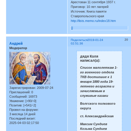
Арестован 11 сентября 1937 г.
Приговор: 10 лет лагерей
Источник: Книга памяти
Ставропольского края
http://lists.memo.ru/index18.htm
0
20
Поделиться
2019-01-24
Андрей
02:51:36
Модератор
дядя Коля
написал(а):
Список малолеткам 1-
го военного отдела
ТКВ достигшие к 1
января 1880 года 19-
летнего возраста и
Зарегистрирован
: 2009-07-24
зачисляемым в
Приглашений:
0
служивые казаки
Сообщений:
16973
Уважение:
[+90/-0]
Волгского полкового
Позитив:
[+541/-2]
округа
Провел на форуме:
3 месяца 14 дней
ст. Александрийская
Последний визит:
2025-04-03 02:17:50
Максим Сундиев
Козьма Сундиев