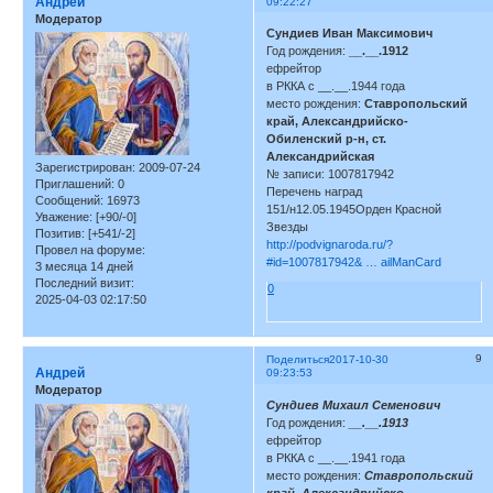
Андрей
09:22:27
Модератор
Сундиев Иван Максимович
Год рождения:
__.__.1912
ефрейтор
в РККА с __.__.1944 года
место рождения:
Ставропольский
край, Александрийско-
Обиленский р-н, ст.
Александрийская
Зарегистрирован
: 2009-07-24
№ записи: 1007817942
Приглашений:
0
Перечень наград
Сообщений:
16973
151/н12.05.1945Орден Красной
Уважение:
[+90/-0]
Звезды
Позитив:
[+541/-2]
http://podvignaroda.ru/?
Провел на форуме:
#id=1007817942& … ailManCard
3 месяца 14 дней
Последний визит:
0
2025-04-03 02:17:50
9
Поделиться
2017-10-30
Андрей
09:23:53
Модератор
Сундиев Михаил Семенович
Год рождения:
__.__.1913
ефрейтор
в РККА с __.__.1941 года
место рождения:
Ставропольский
край, Александрийско-