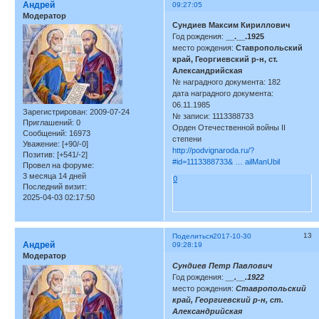
Андрей
09:27:05
Модератор
Сундиев Максим Кириллович
Год рождения:
__.__.1925
место рождения:
Ставропольский
край, Георгиевский р-н, ст.
Александрийская
№ наградного документа: 182
дата наградного документа:
06.11.1985
Зарегистрирован
: 2009-07-24
№ записи: 1113388733
Приглашений:
0
Орден Отечественной войны II
Сообщений:
16973
степени
Уважение:
[+90/-0]
http://podvignaroda.ru/?
Позитив:
[+541/-2]
#id=1113388733& … ailManUbil
Провел на форуме:
3 месяца 14 дней
0
Последний визит:
2025-04-03 02:17:50
13
Поделиться
2017-10-30
Андрей
09:28:19
Модератор
Сундиев Петр Павлович
Год рождения:
__.__.1922
место рождения:
Ставропольский
край, Георгиевский р-н, ст.
Александрийская