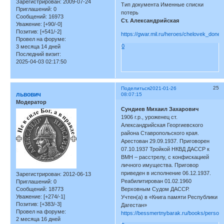
Зарегистрирован
: 2009-07-24
Тип документа Именные списки
Приглашений:
0
потерь
Сообщений:
16973
Ст. Александрийская
Уважение:
[+90/-0]
Позитив:
[+541/-2]
https://gwar.mil.ru/heroes/chelovek_don
Провел на форуме:
0
3 месяца 14 дней
Последний визит:
2025-04-03 02:17:50
25
Поделиться
2021-01-26
львович
08:07:15
Модератор
Сундиев Михаил Захарович
1906 г.р., уроженец ст.
Александрийская Георгиевского
района Ставропольского края.
Арестован 29.09.1937. Приговорен
07.10.1937 Тройкой НКВД ДАССР к
ВМН – расстрелу, с конфискацией
личного имущества. Приговор
приведен в исполнение 06.12.1937.
Зарегистрирован
: 2012-06-13
Реабилитирован 01.02.1960
Приглашений:
0
Сообщений:
18773
Верховным Судом ДАССР.
Уважение:
[+274/-1]
Учтен(а) в «Книга памяти Республики
Позитив:
[+383/-3]
Дагестан»
Провел на форуме:
https://bessmertnybarak.ru/books/person
2 месяца 16 дней