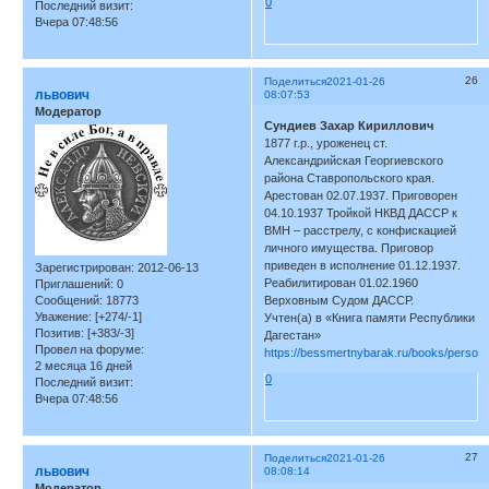
0
Последний визит:
Вчера 07:48:56
26
Поделиться
2021-01-26
львович
08:07:53
Модератор
Сундиев Захар Кириллович
1877 г.р., уроженец ст.
Александрийская Георгиевского
района Ставропольского края.
Арестован 02.07.1937. Приговорен
04.10.1937 Тройкой НКВД ДАССР к
ВМН – расстрелу, с конфискацией
личного имущества. Приговор
приведен в исполнение 01.12.1937.
Зарегистрирован
: 2012-06-13
Реабилитирован 01.02.1960
Приглашений:
0
Сообщений:
18773
Верховным Судом ДАССР.
Уважение:
[+274/-1]
Учтен(а) в «Книга памяти Республики
Позитив:
[+383/-3]
Дагестан»
Провел на форуме:
https://bessmertnybarak.ru/books/person
2 месяца 16 дней
0
Последний визит:
Вчера 07:48:56
27
Поделиться
2021-01-26
львович
08:08:14
Модератор