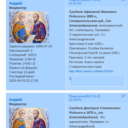
Андрей
21:41:52
Модератор
Сундиев Афанасий Иванович
Родился в 1895 г.,
Ставропольская губ., Ст.
Александровская
; малограмотный;
б/п; хлебопашец. Проживал:
Ставропольская губ., Ст.
Александровская.
Арестован 8 мая 1920 г.
Зарегистрирован
: 2009-07-24
Приговорен: Особая Коллегия
Приглашений:
0
Пятигорской ОкрЧК 14 июня 1920 г.
Сообщений:
16973
Приговор: 5 лет лагерей
Уважение:
[+90/-0]
Источник: Книга памяти
Позитив:
[+541/-2]
Ставропольского края
Провел на форуме:
http://lists.memo.ru/index18.htm
3 месяца 14 дней
Последний визит:
0
2025-04-03 02:17:50
17
Поделиться
2017-11-21
Андрей
21:43:05
Модератор
Сундиев Дмитрий Степанович
Родился в 1876 г., ст.
Александрийской
; б/п;
единоличник. Проживал: ст.
Александрийской.