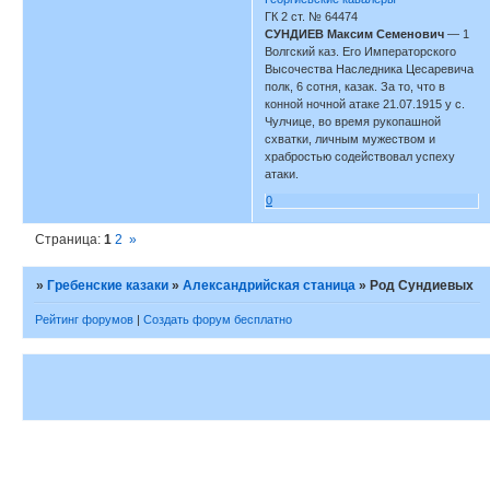
ГК 2 ст. № 64474
СУНДИЕВ Максим Семенович
— 1
Волгский каз. Его Императорского
Высочества Наследника Цесаревича
полк, 6 сотня, казак. За то, что в
конной ночной атаке 21.07.1915 у с.
Чулчице, во время рукопашной
схватки, личным мужеством и
храбростью содействовал успеху
атаки.
0
Страница:
1
2
»
»
Гребенские казаки
»
Александрийская станица
»
Род Сундиевых
Рейтинг форумов
|
Создать форум бесплатно