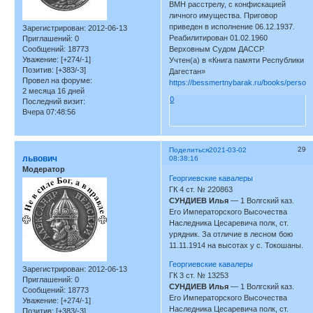
ВМН расстрелу, с конфискацией
личного имущества. Приговор
приведен в исполнение 06.12.1937.
Зарегистрирован
: 2012-06-13
Реабилитирован 01.02.1960
Приглашений:
0
Сообщений:
18773
Верховным Судом ДАССР.
Уважение:
[+274/-1]
Учтен(а) в «Книга памяти Республики
Позитив:
[+383/-3]
Дагестан»
Провел на форуме:
https://bessmertnybarak.ru/books/person
2 месяца 16 дней
0
Последний визит:
Вчера 07:48:56
29
Поделиться
2021-03-02
львович
08:38:16
Модератор
Георгиевские кавалеры
ГК 4 ст. № 220863
СУНДИЕВ Илья
— 1 Волгский каз.
Его Императорского Высочества
Наследника Цесаревича полк, ст.
урядник. За отличие в лесном бою
11.11.1914 на высотах у с. Токошаны.
Георгиевские кавалеры
Зарегистрирован
: 2012-06-13
ГК 3 ст. № 13253
Приглашений:
0
СУНДИЕВ Илья
— 1 Волгский каз.
Сообщений:
18773
Его Императорского Высочества
Уважение:
[+274/-1]
Наследника Цесаревича полк, ст.
Позитив:
[+383/-3]