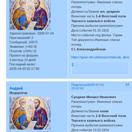
Ранен/контужен. Именные списки
потерь
Должность/Звание
мл. урядник
Воинская часть
1-й Волгский полк
Терского казачьего войска
Причина выбытия ранен/контужен
Дата события 01.10.1915
Зарегистрирован
: 2009-07-24
Место события под фольв. Тараж
Приглашений:
0
Тип документа Именные списки
Сообщений:
16973
потерь
Уважение:
[+90/-0]
Ст. Александрийская
Позитив:
[+541/-2]
Провел на форуме:
https://gwar.mil.ru/heroes/chelovek_don
3 месяца 14 дней
Последний визит:
0
2025-04-03 02:17:50
24
Поделиться
2020-07-01
Андрей
15:02:41
Модератор
Сундиев Михаил Иванович
Ранен/контужен. Именные списки
потерь
Должность/Звание
казак
Воинская часть
2-й Волгский полк
Терского казачьего войска
Причина выбытия ранен/контужен
Дата события 13.10.1914