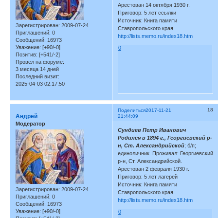
Арестован 14 октября 1930 г.
Приговор: 5 лет ссылки
Источник: Книга памяти
Зарегистрирован
: 2009-07-24
Ставропольского края
Приглашений:
0
http://lists.memo.ru/index18.htm
Сообщений:
16973
Уважение:
[+90/-0]
0
Позитив:
[+541/-2]
Провел на форуме:
3 месяца 14 дней
Последний визит:
2025-04-03 02:17:50
18
Поделиться
2017-11-21
Андрей
21:44:09
Модератор
Сундиев Петр Иванович
Родился в 1894 г., Георгиевский р-
н, Ст. Александрийской
; б/п;
единоличник. Проживал: Георгиевский
р-н, Ст. Александрийской.
Арестован 2 февраля 1930 г.
Приговор: 5 лет лагерей
Источник: Книга памяти
Зарегистрирован
: 2009-07-24
Ставропольского края
Приглашений:
0
http://lists.memo.ru/index18.htm
Сообщений:
16973
Уважение:
[+90/-0]
0