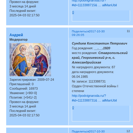
http://podvignaroda.ru/?
Провел на форуме:
#id=1113388715& … ailManUbil
3 месяца 14 дней
Последний визит:
0
2025-04-03 02:17:50
11
Поделиться
2017-10-30
Андрей
09:26:05
Модератор
Сундиев Константин Петрович
Год рождения:
__.__.1920
место рождения:
Ставропольский
край, Георгиевский р-н, с.
Александрийская
№ наградного документа: 87
дата наградного документа:
06.04.1985
Зарегистрирован
: 2009-07-24
№ записи: 1113388731
Приглашений:
0
Орден Отечественной войны I
Сообщений:
16973
степени
Уважение:
[+90/-0]
http://podvignaroda.ru/?
Позитив:
[+541/-2]
#id=1113388731& … ailManUbil
Провел на форуме:
3 месяца 14 дней
0
Последний визит:
2025-04-03 02:17:50
12
Поделиться
2017-10-30