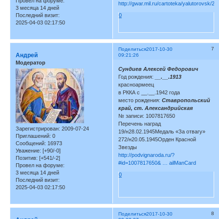
Провел на форуме:
http://gwar.mil.ru/cartoteka/yalutorovsk/2
3 месяца 14 дней
Последний визит:
0
2025-04-03 02:17:50
7
Поделиться
2017-10-30
Андрей
09:21:26
Модератор
Сундиев Алексей Федорович
Год рождения:
__.__.1913
красноармеец
в РККА с __.__.1942 года
место рождения:
Ставропольский
край, ст. Александрийская
№ записи: 1007817650
Перечень наград
Зарегистрирован
: 2009-07-24
19/н28.02.1945Медаль «За отвагу»
Приглашений:
0
272/н20.05.1945Орден Красной
Сообщений:
16973
Звезды
Уважение:
[+90/-0]
http://podvignaroda.ru/?
Позитив:
[+541/-2]
#id=1007817650& … ailManCard
Провел на форуме:
3 месяца 14 дней
0
Последний визит:
2025-04-03 02:17:50
8
Поделиться
2017-10-30