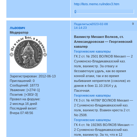
http://lists.memo.ru/index3.htm
0
9
Поделиться
2023-02-08
львович
14:14:23
Модератор
Вахмистр Михаил Волков, ст.
Александровская — Георгиевский
кавалер
Георгиевские кавалеры
ГК 2 ст. № 2501 ВОЛКОВ Михаил — 2
Сунженско-Владикавказский каз.
полк, вахмистр. За отвагу и
беззаветную удаль, как во время
конной атаки, так и во время
Зарегистрирован
: 2012-06-13
выбивания неприятеля (соколов) из
Приглашений:
0
Сообщений:
18773
домов в бою 11.10.1914 у д.
Уважение:
[+274/-1]
Пасечная.
Позитив:
[+383/-3]
Георгиевские кавалеры
Провел на форуме:
ГК 3 ст. № 44786* ВОЛКОВ Михаил —
2 месяца 16 дней
2 Сунженско-Владикавказский каз.
Последний визит:
полк, вахмистр. Взамен креста 2 ст.
Вчера 07:48:56
No 2508.
Георгиевские кавалеры
ГК 4 ст. № 192365 ВОЛКОВ Михаил —
2 Сунженско-Владикавказский каз.
полк, вахмистр. За то, что в 12