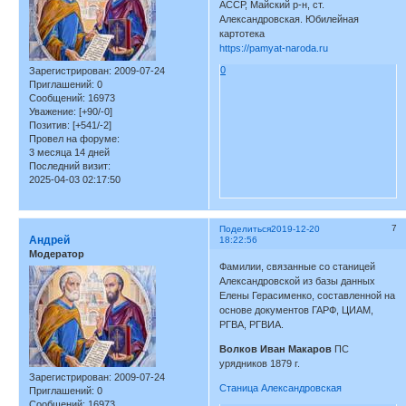
АССР, Майский р-н, ст.
Александровская. Юбилейная
картотека
https://pamyat-naroda.ru
0
Зарегистрирован
: 2009-07-24
Приглашений:
0
Сообщений:
16973
Уважение:
[+90/-0]
Позитив:
[+541/-2]
Провел на форуме:
3 месяца 14 дней
Последний визит:
2025-04-03 02:17:50
7
Поделиться
2019-12-20
Андрей
18:22:56
Модератор
Фамилии, связанные со станицей
Александровской из базы данных
Елены Герасименко, составленной на
основе документов ГАРФ, ЦИАМ,
РГВА, РГВИА.
Волков Иван Макаров
ПС
урядников 1879 г.
Зарегистрирован
: 2009-07-24
Станица Александровская
Приглашений:
0
Сообщений:
16973