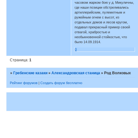
часовом жарком бою у д. Микуличны,
где наши позиции обстреливались
артиллерийским, пулеметным и
ружейным огнем с высот, из
отдельных домов и лесов кругом,
подавал прекрасный пример своей
отвагой, храбростью и
необыкновенной стойкостью, что
было 14.09.1914.
0
Страница:
1
»
Гребенские казаки
»
Александровская станица
»
Род Волковых
Рейтинг форумов
|
Создать форум бесплатно