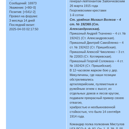
генерал-лейтенантом Зайончковским
Сообщений:
16973
26 марта 1915 года
Уважение:
[+90/-0]
Георгиевскими крестами
Позитив:
[+541/-2]
1-й сотни
Провел на форуме:
Ст. урядник Михаил Волков – 4
3 месяца 14 дней
ст. № 192365 (Ст.
Последний визит:
Александровская).
2025-04-03 02:17:50
Приказный Андрей Ткаченко – 4 ст. №
192421 (Ст. Александровская).
Приказный Дмитрий Самойленко – 4
ст. № 192422 (Ст. Пришибская).
Приказный Алексей Чиколенко – 3 ст.
№ 22003 (Ст. Котляревская).
Приказный Георгий Соломаха – 4 ст.
№ 192424 (Ст. Пришибская).
В 12-часовом жарком бою у дер.
Микуличины, где наши позиции
обстреливались
артиллерийским, пулеметным и
ружейным огнем с высот, из
отдельных домов и лесов кругом,
подавали прекрасный пример своею
отвагою,
храбростью и необыкновенной
стойкостью, что было 14 сентября
1914 года.
Командир полка полковник Мистулов
ЦГА РСО-А. Ф. 92. Оп. 1. Д. 39. Л. 55.