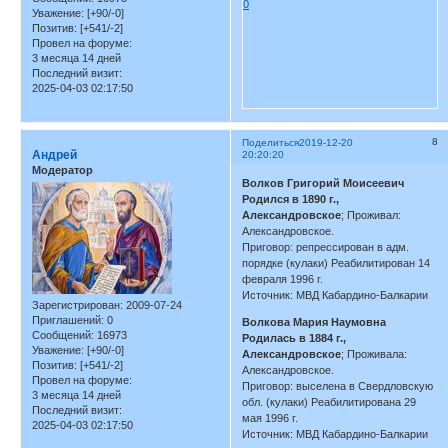
0
Уважение:
[+90/-0]
Позитив:
[+541/-2]
Провел на форуме:
3 месяца 14 дней
Последний визит:
2025-04-03 02:17:50
8
Поделиться
2019-12-20
Андрей
20:20:20
Модератор
Волков Григорий Моисеевич
Родился в 1890 г.,
Александровское
; Проживал:
Александровское.
Приговор: репрессирован в адм.
порядке (кулаки) Реабилитирован 14
февраля 1996 г.
Источник: МВД Кабардино-Балкарии
Зарегистрирован
: 2009-07-24
Приглашений:
0
Волкова Мария Наумовна
Сообщений:
16973
Родилась в 1884 г.,
Уважение:
[+90/-0]
Александровское
; Проживала:
Позитив:
[+541/-2]
Александровское.
Провел на форуме:
Приговор: выселена в Свердловскую
3 месяца 14 дней
обл. (кулаки) Реабилитирована 29
Последний визит:
мая 1996 г.
2025-04-03 02:17:50
Источник: МВД Кабардино-Балкарии