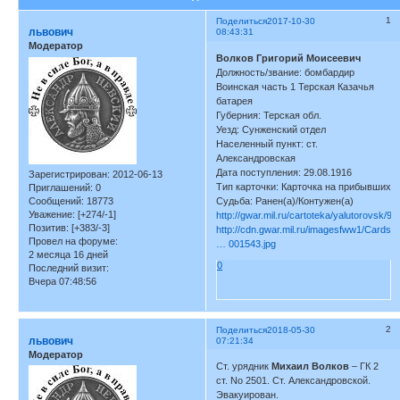
1
Поделиться
2017-10-30
львович
08:43:31
Модератор
Волков Григорий Моисеевич
Должность/звание: бомбардир
Воинская часть 1 Терская Казачья
батарея
Губерния: Терская обл.
Уезд: Сунженский отдел
Населенный пункт: ст.
Александровская
Дата поступления: 29.08.1916
Зарегистрирован
: 2012-06-13
Тип карточки: Карточка на прибывших
Приглашений:
0
Сообщений:
18773
Судьба: Ранен(а)/Контужен(а)
Уважение:
[+274/-1]
http://gwar.mil.ru/cartoteka/yalutorovsk/9
Позитив:
[+383/-3]
http://cdn.gwar.mil.ru/imagesfww1/Cards
Провел на форуме:
… 001543.jpg
2 месяца 16 дней
0
Последний визит:
Вчера 07:48:56
2
Поделиться
2018-05-30
львович
07:21:34
Модератор
Ст. урядник
Михаил Волков
– ГК 2
ст. No 2501. Ст. Александровской.
Эвакуирован.