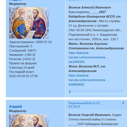
Модератор
Волков Алексей Иванович
Красноармеец
__.__.1917
Кабардино-Балкарская АССР, ст.
Александровская
, Место службы:
21 сд. Донесение о потерях
Убит 06.08.1942 Ленинградская обл.,
Подпорожский р-н, п. Бардовская,
юго-восточнее, 1500 м, выс. 139,7
Зарегистрирован
: 2009-07-24
Мать: Волкова Акулина
Приглашений:
0
Степановна ст. Александровская
Сообщений:
16973
https://pamyat-
Уважение:
[+90/-0]
naroda.ru/heroes/memoria …
Позитив:
[+541/-2]
nie1969393
Провел на форуме:
Жена: Волкова М.П. ст.
3 месяца 14 дней
Александровская
Последний визит:
https://pamyat-
2025-04-03 02:17:50
naroda.ru/heroes/memoria …
ie58669682
0
6
Поделиться
2018-11-21
Андрей
20:16:07
Модератор
Волков Георгий Иванович.
Орден
Отечественной войны II степени
__.__.1925 Кабардино-Балкарская