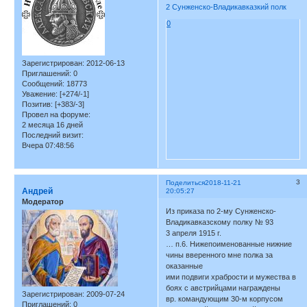
2 Сунженско-Владикавказкий полк
0
Зарегистрирован
: 2012-06-13
Приглашений:
0
Сообщений:
18773
Уважение:
[+274/-1]
Позитив:
[+383/-3]
Провел на форуме:
2 месяца 16 дней
Последний визит:
Вчера 07:48:56
3
Поделиться
2018-11-21
Андрей
20:05:27
Модератор
Из приказа по 2-му Сунженско-
Владикавказскому полку № 93
3 апреля 1915 г.
… п.6. Нижепоименованные нижние
чины вверенного мне полка за
оказанные
ими подвиги храбрости и мужества в
боях с австрийцами награждены
Зарегистрирован
: 2009-07-24
вр. командующим 30-м корпусом
Приглашений:
0