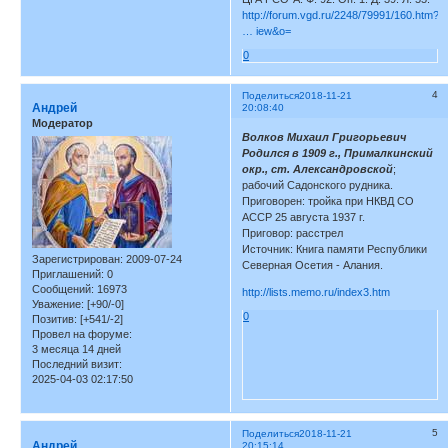
http://forum.vgd.ru/2248/79991/160.htm?
… iew&o=
0
4
Поделиться
2018-11-21
Андрей
20:08:40
Модератор
Волков Михаил Григорьевич
Родился в 1909 г., Прималкинский
окр., ст. Александровской
;
рабочий Садонского рудника.
Приговорен: тройка при НКВД СО
АССР 25 августа 1937 г.
Приговор: расстрел
Источник: Книга памяти Республики
Зарегистрирован
: 2009-07-24
Северная Осетия - Алания.
Приглашений:
0
Сообщений:
16973
http://lists.memo.ru/index3.htm
Уважение:
[+90/-0]
0
Позитив:
[+541/-2]
Провел на форуме:
3 месяца 14 дней
Последний визит:
2025-04-03 02:17:50
5
Поделиться
2018-11-21
Андрей
20:15:14