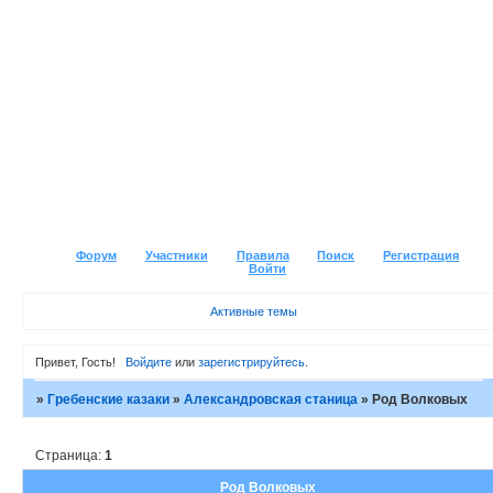
Форум
Участники
Правила
Поиск
Регистрация
Войти
Активные темы
Привет, Гость!
Войдите
или
зарегистрируйтесь
.
»
Гребенские казаки
»
Александровская станица
»
Род Волковых
Страница:
1
Род Волковых