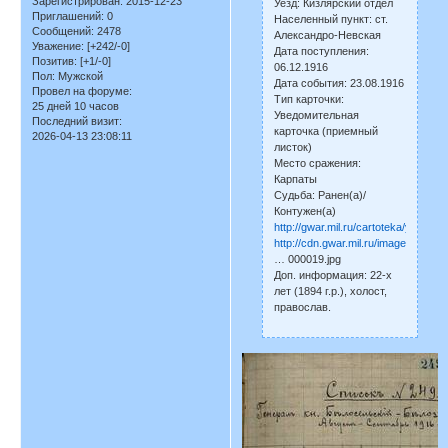
Зарегистрирован
: 2015-12-23
Уезд: Кизлярский отдел
Приглашений:
0
Населенный пункт: ст.
Сообщений:
2478
Александро-Невская
Уважение:
[+242/-0]
Дата поступления:
Позитив:
[+1/-0]
06.12.1916
Пол:
Мужской
Дата события: 23.08.1916
Провел на форуме:
Тип карточки:
25 дней 10 часов
Уведомительная
Последний визит:
карточка (приемный
2026-04-13 23:08:11
листок)
Место сражения:
Карпаты
Судьба: Ранен(а)/
Контужен(а)
http://gwar.mil.ru/cartoteka/yalutor
http://cdn.gwar.mil.ru/imagesfww1/
… 000019.jpg
Доп. информация: 22-х
лет (1894 г.р.), холост,
православ.