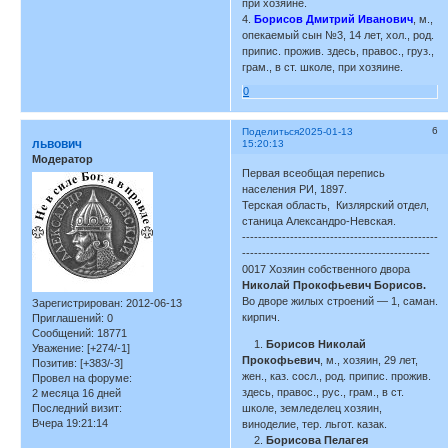
при хозяине.
4.
Борисов Дмитрий Иванович
, м.,
опекаемый сын №3, 14 лет, хол., род.
припис. прожив. здесь, правос., груз.,
грам., в ст. школе, при хозяине.
0
6
Поделиться
2025-01-13
львович
15:20:13
Модератор
Первая всеобщая перепись
населения РИ, 1897.
Терская область, Кизлярский отдел,
станица Александро-Невская.
-------------------------------------------------
-----------------------------------------------
0017 Хозяин собственного двора
Николай Прокофьевич Борисов.
Во дворе жилых строений — 1, саман.
Зарегистрирован
: 2012-06-13
кирпич.
Приглашений:
0
Сообщений:
18771
1.
Борисов Николай
Уважение:
[+274/-1]
Прокофьевич
, м., хозяин, 29 лет,
Позитив:
[+383/-3]
жен., каз. сосл., род. припис. прожив.
Провел на форуме:
здесь, правос., рус., грам., в ст.
2 месяца 16 дней
Последний визит:
школе, земледелец хозяин,
Вчера 19:21:14
виноделие, тер. льгот. казак.
2.
Борисова Пелагея