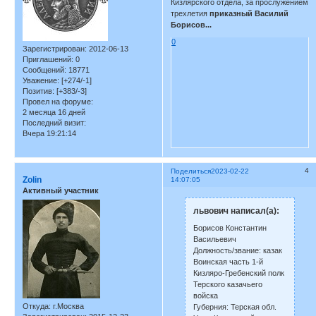
Кизлярского отдела, за прослужением
трехлетия
приказный Василий
Борисов...
0
Зарегистрирован
: 2012-06-13
Приглашений:
0
Сообщений:
18771
Уважение:
[+274/-1]
Позитив:
[+383/-3]
Провел на форуме:
2 месяца 16 дней
Последний визит:
Вчера 19:21:14
4
Поделиться
2023-02-22
Zolin
14:07:05
Активный участник
львович написал(а):
Борисов Константин
Васильевич
Должность/звание: казак
Воинская часть 1-й
Кизляро-Гребенский полк
Терского казачьего
войска
Откуда:
г.Москва
Губерния: Терская обл.