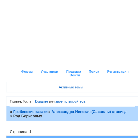
Форум
Участники
Правила
Поиск
Регистрация
Войти
Активные темы
Привет, Гость!
Войдите
или
зарегистрируйтесь
.
»
Гребенские казаки
»
Александро-Невская (Сасаплы) станица
»
Род Борисовых
Страница:
1