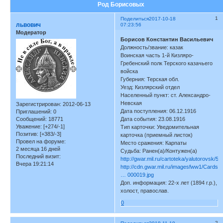
Род Борисовых
1
Поделиться
2017-10-18
львович
07:23:56
Модератор
Борисов Константин Васильевич
Должность/звание: казак
Воинская часть 1-й Кизляро-
Гребенский полк Терского казачьего
войска
Губерния: Терская обл.
Уезд: Кизлярский отдел
Населенный пункт: ст. Александро-
Невская
Зарегистрирован
: 2012-06-13
Дата поступления: 06.12.1916
Приглашений:
0
Сообщений:
18771
Дата события: 23.08.1916
Уважение:
[+274/-1]
Тип карточки: Уведомительная
Позитив:
[+383/-3]
карточка (приемный листок)
Провел на форуме:
Место сражения: Карпаты
2 месяца 16 дней
Судьба: Ранен(а)/Контужен(а)
Последний визит:
http://gwar.mil.ru/cartoteka/yalutorovsk/5
Вчера 19:21:14
http://cdn.gwar.mil.ru/imagesfww1/Cards
… 000019.jpg
Доп. информация: 22-х лет (1894 г.р.),
холост, православ.
0
2