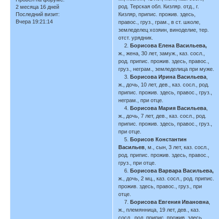
род. Терская обл. Кизляр. отд., г.
2 месяца 16 дней
Последний визит:
Кизляр, припис. прожив. здесь,
Вчера 19:21:14
правос., груз., грам., в ст. школе,
земледелец хозяин, виноделие, тер.
отст. урядник.
2.
Борисова Елена Васильева,
ж., жена, 30 лет, замуж., каз. сосл.,
род. припис. прожив. здесь, правос.,
груз., неграм., земледелица при муже.
3.
Борисова Ирина Васильева
,
ж., дочь, 10 лет, дев., каз. сосл., род.
припис. прожив. здесь, правос., груз.,
неграм., при отце.
4.
Борисова Мария Васильева
,
ж., дочь, 7 лет, дев., каз. сосл., род.
припис. прожив. здесь, правос., груз.,
при отце.
5.
Борисов Константин
Васильев
, м., сын, 3 лет, каз. сосл.,
род. припис. прожив. здесь, правос.,
груз., при отце.
6.
Борисова Варвара Васильева,
ж., дочь, 2 мц., каз. сосл., род. припис.
прожив. здесь, правос., груз., при
отце.
7.
Борисова Евгения Ивановна
,
ж., племянница, 19 лет, дев., каз.
сосл., род. припис. прожив. здесь,