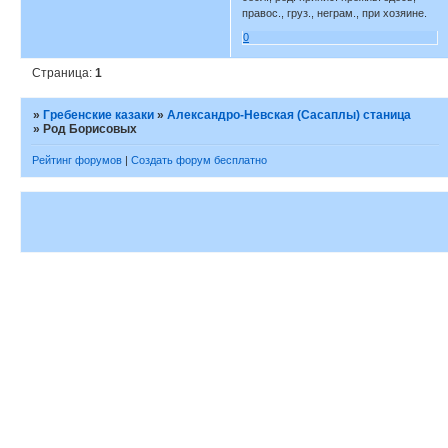
правос., груз., неграм., при хозяине.
0
Страница:
1
»
Гребенские казаки
»
Александро-Невская (Сасаплы) станица
»
Род Борисовых
Рейтинг форумов
|
Создать форум бесплатно