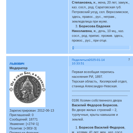
Степановна,
ж., жена, 20 лет, замуж.,
каз. сосл., род. Саратовская губ.
Петровский уезд, сел. Верхозимское,
здесь, правос., рус., неграм.,
земледелица при муже.
3.
Борисова Евдокия
Николаевна
, ж., дочь, 10 мц., каз.
сосл., род. припис. прожив. здесь,
провос., рус., при отце.
0
7
Поделиться
2025-01-14
львович
10:33:51
Модератор
Первая всеобщая перепись
населения РИ, 1897.
Терская область, Кизлярский отдел,
станица Александро-Невская.
-------------------------------------------------
-----------------------------------------------
0186 Хозяин собственного двора
Василий Федоров Борисов.
Во дворе жилых строений – 2,
Зарегистрирован
: 2012-06-13
турлучные, крыты камышом и
Приглашений:
0
Сообщений:
18771
землей.
Уважение:
[+274/-1]
1.
Борисов Василий Федоров
,
Позитив:
[+383/-3]
м., хозяин, 41 лет, жен., каз. сосл.,
Провел на форуме: