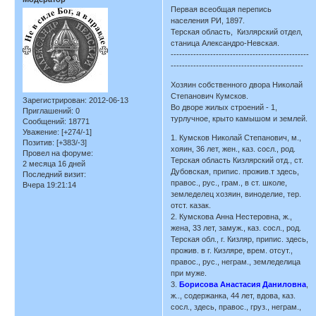
Первая всеобщая перепись
населения РИ, 1897.
Терская область, Кизлярский отдел,
станица Александро-Невская.
-------------------------------------------------
-----------------------------------------------
Хозяин собственного двора Николай
Степанович Кумсков.
Зарегистрирован
: 2012-06-13
Во дворе жилых строений - 1,
Приглашений:
0
турлучное, крыто камышом и землей.
Сообщений:
18771
Уважение:
[+274/-1]
1. Кумсков Николай Степанович, м.,
Позитив:
[+383/-3]
хояин, 36 лет, жен., каз. сосл., род.
Провел на форуме:
Терская область Кизлярский отд., ст.
2 месяца 16 дней
Дубовская, припис. прожив.т здесь,
Последний визит:
правос., рус., грам., в ст. школе,
Вчера 19:21:14
земледелец хозяин, виноделие, тер.
отст. казак.
2. Кумскова Анна Нестеровна, ж.,
жена, 33 лет, замуж., каз. сосл., род.
Терская обл., г. Кизляр, припис. здесь,
прожив. в г. Кизляре, врем. отсут.,
правос., рус., неграм., земледелица
при муже.
3.
Борисова Анастасия Даниловна
,
ж.., содержанка, 44 лет, вдова, каз.
сосл., здесь, правос., груз., неграм.,