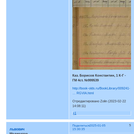
Каз. Борисов Константин, 1 К-Г -
ГМ 4ст. №999539
http://book-olds.ru/BookLibrary/009241-
… RGVIA.html
Отредактировано Zolin (2023-02-22
14:08:11)
+1
5
Поделиться
2025-01-05
львович
15:30:35
Модератор