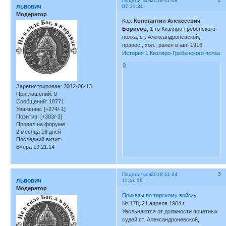
Поделиться
2018-11-19
львович
07:31:31
Модератор
Каз.
Константин Алексеевич
Борисов,
1-го Кизляро-Гребенского
полка, ст. Александроневской,
правос., хол., ранен в авг. 1916.
История 1 Кизляро-Гребенского полка
0
Зарегистрирован
: 2012-06-13
Приглашений:
0
Сообщений:
18771
Уважение:
[+274/-1]
Позитив:
[+383/-3]
Провел на форуме:
2 месяца 16 дней
Последний визит:
Вчера 19:21:14
3
Поделиться
2018-11-24
львович
11:41:19
Модератор
Приказы по терскому войску
№ 178, 21 апреля 1904 г.
Увольняются от должности почетных
судей ст. Александроневской,