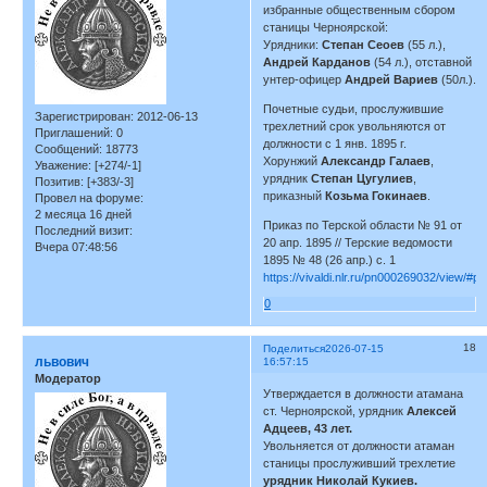
избранные общественным сбором
станицы Черноярской:
Урядники:
Степан Сеоев
(55 л.),
Андрей Карданов
(54 л.), отставной
унтер-офицер
Андрей Вариев
(50л.).
Почетные судьи, прослужившие
Зарегистрирован
: 2012-06-13
трехлетний срок увольняются от
Приглашений:
0
должности с 1 янв. 1895 г.
Сообщений:
18773
Хорунжий
Александр Галаев
,
Уважение:
[+274/-1]
урядник
Степан Цугулиев
,
Позитив:
[+383/-3]
приказный
Козьма Гокинаев
.
Провел на форуме:
2 месяца 16 дней
Приказ по Терской области № 91 от
Последний визит:
20 апр. 1895 // Терские ведомости
Вчера 07:48:56
1895 № 48 (26 апр.) с. 1
https://vivaldi.nlr.ru/pn000269032/view/#p
0
18
Поделиться
2026-07-15
львович
16:57:15
Модератор
Утверждается в должности атамана
ст. Черноярской, урядник
Алексей
Адцеев, 43 лет.
Увольняется от должности атаман
станицы прослуживший трехлетие
урядник Николай Кукиев.