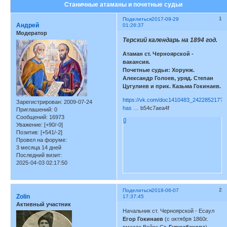
Станичные атаманы и почетные судьи
1
Поделиться
2017-09-29
Андрей
01:26:37
Модератор
Терский календарь на 1894 год.
Атаман ст. Черноярской -
вакансия.
Почетные судьи: Хорунж.
Александр Голоев, уряд. Степан
Цугулиев и прик. Казьма Гокинаев.
https://vk.com/doc1410483_242285217?
Зарегистрирован
: 2009-07-24
has
… b54c7aea4f
Приглашений:
0
Сообщений:
16973
0
Уважение:
[+90/-0]
Позитив:
[+541/-2]
Провел на форуме:
3 месяца 14 дней
Последний визит:
2025-04-03 02:17:50
2
Поделиться
2018-06-07
Zolin
17:37:45
Активный участник
Начальник ст. Черноярской - Есаул
Егор Гокинаев
(с октября 1860г.