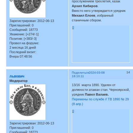
прослужением трехлетия, казак
Архип Кибиров
.
Вместо него утверждается урядник
Михаил Елоев
, избранный
станичным сбором.
Зарегистрирован
: 2012-06-13
Приглашений:
0
0
Сообщений:
18773
Уважение:
[+274/-1]
Позитив:
[+383/-3]
Провел на форуме:
2 месяца 16 дней
Последний визит:
Вчера 07:48:56
14
Поделиться
2024-03-08
львович
18:10:11
Модератор
13/16 марта 1890. Удален от
должности атаман стан. Черноярской,
урядник
Павел Валаев.
Перемены по службе // ТВ 1890 № 29
(8 апр.)
0
Зарегистрирован
: 2012-06-13
Приглашений:
0
Сообщений:
18773