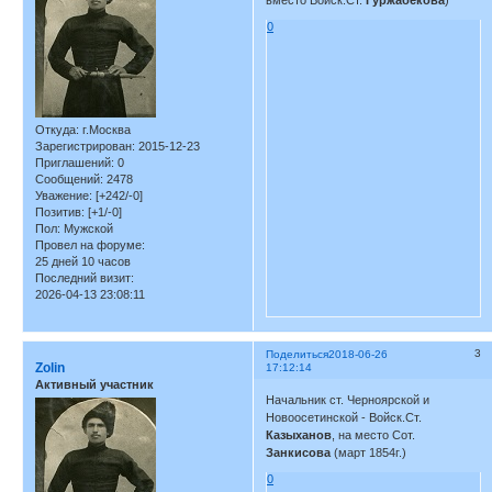
вместо Войск.Ст.
Гуржабекова
)
0
Откуда:
г.Москва
Зарегистрирован
: 2015-12-23
Приглашений:
0
Сообщений:
2478
Уважение:
[+242/-0]
Позитив:
[+1/-0]
Пол:
Мужской
Провел на форуме:
25 дней 10 часов
Последний визит:
2026-04-13 23:08:11
3
Поделиться
2018-06-26
Zolin
17:12:14
Активный участник
Начальник ст. Черноярской и
Новоосетинской - Войск.Ст.
Казыханов
, на место Сот.
Занкисова
(март 1854г.)
0