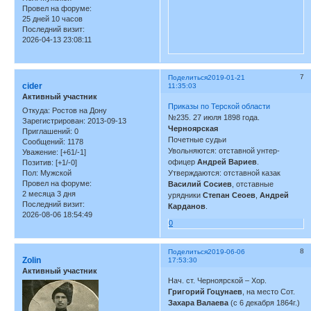
Провел на форуме:
25 дней 10 часов
Последний визит:
2026-04-13 23:08:11
7
Поделиться
2019-01-21
cider
11:35:03
Активный участник
Приказы по Терской области
Откуда:
Ростов на Дону
№235. 27 июля 1898 года.
Зарегистрирован
: 2013-09-13
Черноярская
Приглашений:
0
Почетные судьи
Сообщений:
1178
Увольняются: отставной унтер-
Уважение:
[+61/-1]
офицер
Андрей Вариев
.
Позитив:
[+1/-0]
Пол:
Мужской
Утверждаются: отставной казак
Провел на форуме:
Василий Сосиев
, отставные
2 месяца 3 дня
урядники
Степан Сеоев
,
Андрей
Последний визит:
Карданов
.
2026-08-06 18:54:49
0
8
Поделиться
2019-06-06
Zolin
17:53:30
Активный участник
Нач. ст. Черноярской – Хор.
Григорий Гоцунаев
, на место Сот.
Захара Валаева
(с 6 декабря 1864г.)