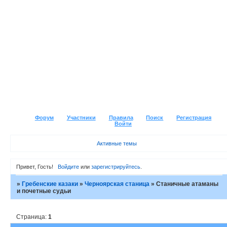
Форум
Участники
Правила
Поиск
Регистрация
Войти
Активные темы
Привет, Гость!
Войдите
или
зарегистрируйтесь
.
»
Гребенские казаки
»
Черноярская станица
»
Станичные атаманы
и почетные судьи
Страница:
1