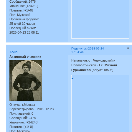
Сообщений:
2478
Уважение:
[+242/-0]
Позитив:
[+1/-0]
Пол:
Мужской
Провел на форуме:
25 дней 10 часов
Последний визит:
2026-04-13 23:08:11
6
Поделиться
2018-09-24
Zolin
17:04:46
Активный участник
Начальник ст. Черноярской и
Новоосетинской - Ес.
Михаил
Гуржабеков
(август 1850г.)
0
Откуда:
г.Москва
Зарегистрирован
: 2015-12-23
Приглашений:
0
Сообщений:
2478
Уважение:
[+242/-0]
Позитив:
[+1/-0]
Пол:
Мужской