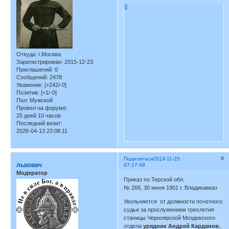
0
Откуда:
г.Москва
Зарегистрирован
: 2015-12-23
Приглашений:
0
Сообщений:
2478
Уважение:
[+242/-0]
Позитив:
[+1/-0]
Пол:
Мужской
Провел на форуме:
25 дней 10 часов
Последний визит:
2026-04-13 23:08:11
9
Поделиться
2019-11-25
львович
07:17:49
Модератор
Приказ по Терской обл.
№ 268, 30 июня 1901 г. Владикавказ
Увольняется от должности почетного
судьи за прослужением трехлетия
станицы Черноярской Моздокского
отдела
урядник Андрей Карданов.