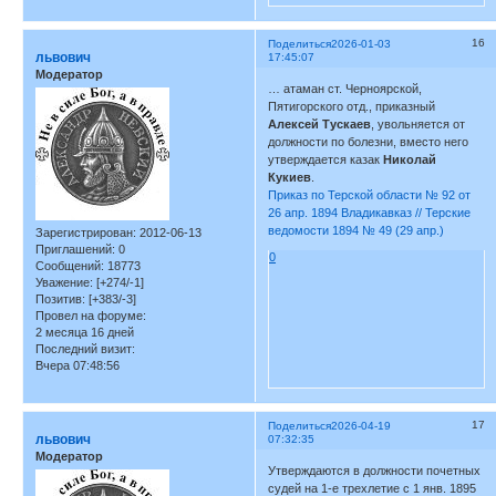
16
Поделиться
2026-01-03
львович
17:45:07
Модератор
… атаман ст. Черноярской,
Пятигорского отд., приказный
Алексей Тускаев
, увольняется от
должности по болезни, вместо него
утверждается казак
Николай
Кукиев
.
Приказ по Терской области № 92 от
26 апр. 1894 Владикавказ // Терские
ведомости 1894 № 49 (29 апр.)
Зарегистрирован
: 2012-06-13
Приглашений:
0
0
Сообщений:
18773
Уважение:
[+274/-1]
Позитив:
[+383/-3]
Провел на форуме:
2 месяца 16 дней
Последний визит:
Вчера 07:48:56
17
Поделиться
2026-04-19
львович
07:32:35
Модератор
Утверждаются в должности почетных
судей на 1-е трехлетие с 1 янв. 1895