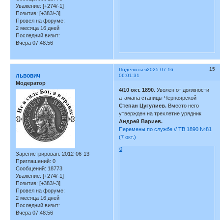
Уважение:
[+274/-1]
Позитив:
[+383/-3]
Провел на форуме:
2 месяца 16 дней
Последний визит:
Вчера 07:48:56
15
Поделиться
2025-07-16
львович
06:01:31
Модератор
4/10 окт. 1890
. Уволен от должности
атамана станицы Черноярской
Степан Цугулиев.
Вместо него
утвержден на трехлетие урядник
Андрей Вариев.
Перемены по службе // ТВ 1890 №81
(7 окт.)
0
Зарегистрирован
: 2012-06-13
Приглашений:
0
Сообщений:
18773
Уважение:
[+274/-1]
Позитив:
[+383/-3]
Провел на форуме:
2 месяца 16 дней
Последний визит:
Вчера 07:48:56