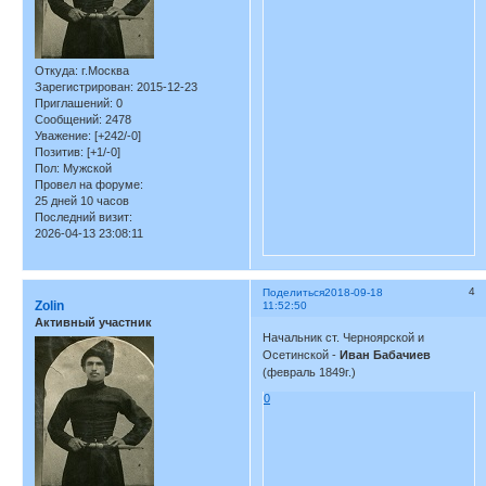
Откуда:
г.Москва
Зарегистрирован
: 2015-12-23
Приглашений:
0
Сообщений:
2478
Уважение:
[+242/-0]
Позитив:
[+1/-0]
Пол:
Мужской
Провел на форуме:
25 дней 10 часов
Последний визит:
2026-04-13 23:08:11
4
Поделиться
2018-09-18
Zolin
11:52:50
Активный участник
Начальник ст. Черноярской и
Осетинской -
Иван Бабачиев
(февраль 1849г.)
0