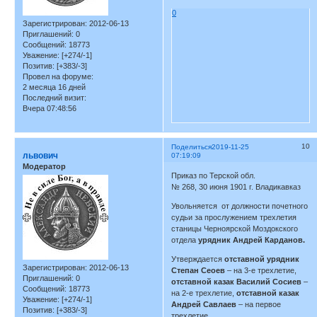
0
Зарегистрирован
: 2012-06-13
Приглашений:
0
Сообщений:
18773
Уважение:
[+274/-1]
Позитив:
[+383/-3]
Провел на форуме:
2 месяца 16 дней
Последний визит:
Вчера 07:48:56
10
Поделиться
2019-11-25
львович
07:19:09
Модератор
Приказ по Терской обл.
№ 268, 30 июня 1901 г. Владикавказ
Увольняется от должности почетного
судьи за прослужением трехлетия
станицы Черноярской Моздокского
отдела
урядник Андрей Карданов.
Утверждается
отставной урядник
Зарегистрирован
: 2012-06-13
Степан Сеоев
– на 3-е трехлетие,
Приглашений:
0
отставной казак Василий Сосиев
–
Сообщений:
18773
на 2-е трехлетие,
отставной казак
Уважение:
[+274/-1]
Андрей Савлаев
– на первое
Позитив:
[+383/-3]
трехлетие.