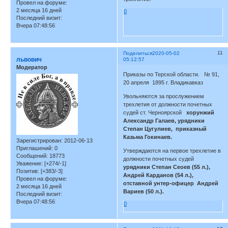
Провел на форуме:
2 месяца 16 дней
0
Последний визит:
Вчера 07:48:56
11
Поделиться
2020-05-02
львович
05:12:57
Модератор
Приказы по Терской области. № 91,
20 апреля 1895 г. Владикавказ
Увольняются за прослужением
трехлетия от должности почетных
судей ст. Черноярской
хорунжий
Александр Галаев, урядники
Степан Цугулиев, приказный
Казьма Гокинаев.
Зарегистрирован
: 2012-06-13
Приглашений:
0
Утверждаются на первое трехлетие в
Сообщений:
18773
должности почетных судей
Уважение:
[+274/-1]
урядники Степан Сеоев (55 л.),
Позитив:
[+383/-3]
Андрей Карданов (54 л.),
Провел на форуме:
отставной унтер-офицер Андрей
2 месяца 16 дней
Вариев (50 л.).
Последний визит:
Вчера 07:48:56
0