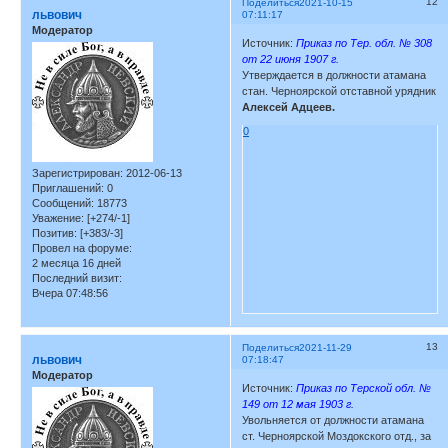
12
Поделиться
2021-10-15
львович
07:11:17
Модератор
Источник:
Приказ по Тер. обл. № 308
от 22 июня 1907 г.
Утверждается в должности атамана
стан. Черноярской отставной урядник
Алексей Адцеев.
0
Зарегистрирован
: 2012-06-13
Приглашений:
0
Сообщений:
18773
Уважение:
[+274/-1]
Позитив:
[+383/-3]
Провел на форуме:
2 месяца 16 дней
Последний визит:
Вчера 07:48:56
13
Поделиться
2021-11-29
львович
07:18:47
Модератор
Источник:
Приказ по Терской обл. №
149 от 12 мая 1903 г.
Увольняется от должности атамана
ст. Черноярской Моздокского отд., за