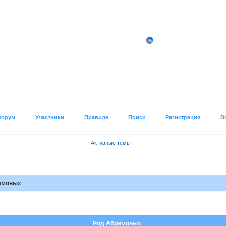
Форум
Участники
Правила
Поиск
Регистрация
В
Активные темы
амовых
Род Абрамовых