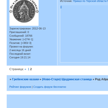
Источник:
Приказ по Терской области 
0
Зарегистрирован
: 2012-06-13
Приглашений:
0
Сообщений:
18766
Уважение:
[+274/-1]
Позитив:
[+383/-3]
Провел на форуме:
2 месяца 16 дней
Последний визит:
Сегодня 19:21:14
Страница:
«
1
2
»
Гребенские казаки
»
(Ново-Старо) Щедринская станица
»
Род Абр
Рейтинг форумов
|
Создать форум бесплатно