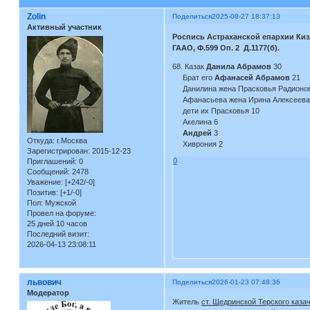
Zolin
Поделиться
2025-08-27 18:37:13
Активный участник
Роспись Астраханской епархии Киз
ГААО, Ф.599 Оп. 2 Д.1177(б).
68. Казак
Данила Абрамов
30
Брат его
Афанасей Абрамов
21
Данилина жена Прасковья Радионов
Афанасьева жена Ирина Алексеева
дети их Прасковья 10
Акелина 6
Андрей
3
Откуда:
г.Москва
Хиврония 2
Зарегистрирован
: 2015-12-23
0
Приглашений:
0
Сообщений:
2478
Уважение:
[+242/-0]
Позитив:
[+1/-0]
Пол:
Мужской
Провел на форуме:
25 дней 10 часов
Последний визит:
2026-04-13 23:08:11
львович
Поделиться
2026-01-23 07:48:36
Модератор
Житель
ст. Щедринской Терского каза