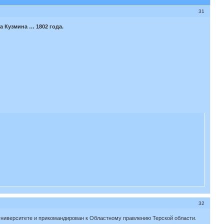
31
 Кузмина … 1802 года.
32
ниверситете и прикомандирован к Областному правлению Терской области.