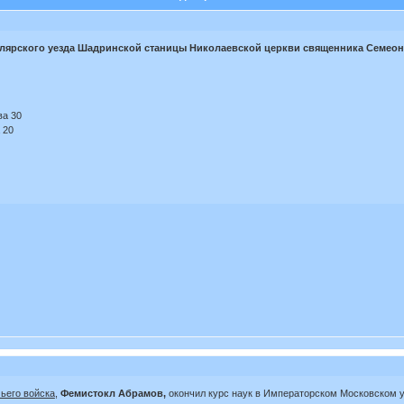
лярского уезда Шадринской станицы Николаевской церкви священника Семеона
а 30
 20
чьего войска
,
Фемистокл Абрамов,
окончил курс наук в Императорском Московском у