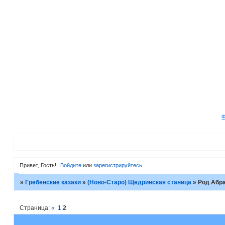
Привет, Гость!
Войдите
или
зарегистрируйтесь
.
»
Гребенские казаки
»
(Ново-Старо) Щедринская станица
»
Род Абр
Страница:
«
1
2