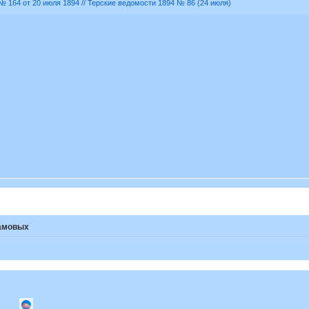
№ 164 от 20 июля 1894 // Терские ведомости 1894 № 86 (24 июля)
амовых