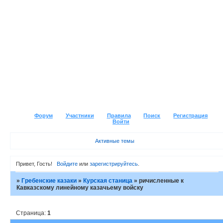
Форум
Участники
Правила
Поиск
Регистрация
Войти
Активные темы
Привет, Гость!
Войдите
или
зарегистрируйтесь
.
»
Гребенские казаки
»
Курская станица
»
ричисленные к
Кавказскому линейному казачьему войску
Страница:
1