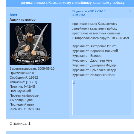
ричисленные к Кавказскому линейному казачьему войску
1
Поделиться
2017-09-15
boer
21:53:52
Администратор
причисленные к Кавказскому
линейному казачьему войску
крестьяне из местных селений
Ставропольского округа, 1836-1845гг
Курская ст. Ахтаренко Игнат
Курская ст. Барабаш Василий
Курская ст. Брилев
Курская ст. Джилтеев Амет
Курская ст. Дмитриев Федор
Зарегистрирован
: 2009-05-10
Курская ст. Ермолаев Федор
Приглашений:
0
Курская ст. Назаренко Иван
Сообщений:
19682
Уважение:
[+85/-7]
0
Позитив:
[+42/-8]
Пол:
Мужской
Провел на форуме:
4 месяца 3 дня
Последний визит:
2026-08-06 15:50:43
Страница:
1