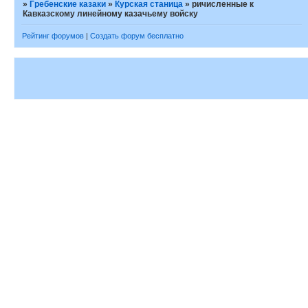
»
Гребенские казаки
»
Курская станица
»
ричисленные к
Кавказскому линейному казачьему войску
Рейтинг форумов
|
Создать форум бесплатно