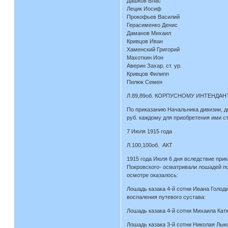
Дашков Влас
Лецик Иосиф
Прокофьев Василий
Герасименко Денис
Даманов Михаил
Кривцов Иван
Хаменский Григорий
Махоткин Ион
Аверин Захар, ст. ур.
Кривцов Филипп
Пилюк Семен
Л.89,89об. КОРПУСНОМУ ИНТЕНДАНТУ 
По приказанию Начальника дивизии, д
руб. каждому для приобретения ими с
7 Июля 1915 года
Л.100,100об. АКТ
1915 года Июля 6 дня вследствие при
Покровского- осматривали лошадей по
осмотре оказалось:
Лошадь казака 4-й сотни Ивана Голоди
воспаления путевого сустава:
Лошадь казака 4-й сотни Михаила Катк
Лошадь казака 3-й сотни Николая Лыко