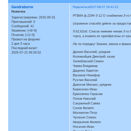
Gandraburov
Поделиться
2017-08-27 16:41:21
Новичок
РГВИА ф.2294-3-12 О снабжении 3-го 
Зарегистрирован
: 2015-05-01
Приглашений:
0
(огромное спасибо gelene за предост
Сообщений:
41
Уважение:
[+9/-0]
Л.62,62об. Список нижним чинам 3-го
Позитив:
[+1/-0]
торга, а взамен их приобретены от ка
Провел на форуме:
2 дня 3 часа
/№ по порядку/ Звания, имена и фами
Последний визит:
Дрокин Василий, урядник
2025-07-21 09:26:52
Коломыйцев Дмитрий, казак
Залюбовский Семен
Чирва Владимир
Даценко Харитон
Васюков Никифор
Рухлин Василий
Дорохов Михаил, урядник
Борисенко Иван
Ермоленко Герасим
Попов Николай
Сахранный Савва
Сизов Филипп
Москвитин Петр
Чупахин Семен
Аверьянов Филипп
Носачев Иван