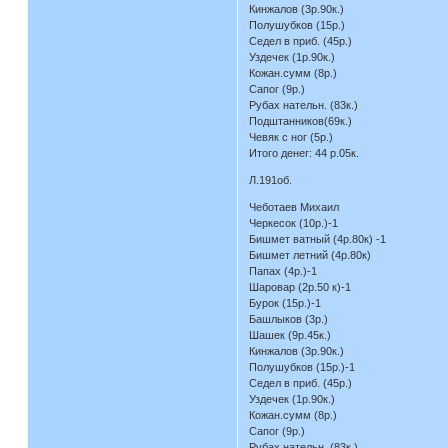
Кинжалов (3р.90к.)
Полушубков (15р.)
Седел в приб. (45р.)
Уздечек (1р.90к.)
Кожан.сумм (8р.)
Сапог (9р.)
Рубах нательн. (83к.)
Подштанников(69к.)
Чевяк с ног (5р.)
Итого денег: 44 р.05к.
Л.191об.
Чеботаев Михаил
Черкесок (10р.)-1
Бишмет ватный (4р.80к) -1
Бишмет летний (4р.80к)
Папах (4р.)-1
Шаровар (2р.50 к)-1
Бурок (15р.)-1
Башлыков (3р.)
Шашек (9р.45к.)
Кинжалов (3р.90к.)
Полушубков (15р.)-1
Седел в приб. (45р.)
Уздечек (1р.90к.)
Кожан.сумм (8р.)
Сапог (9р.)
Рубах нательн. (83к.)