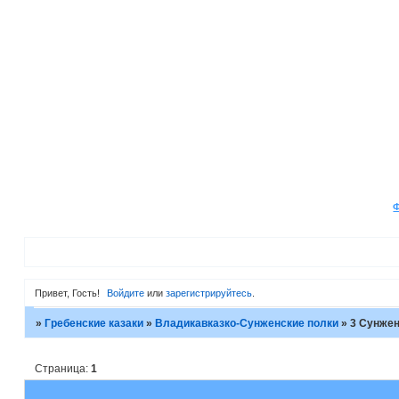
Привет, Гость!
Войдите
или
зарегистрируйтесь
.
»
Гребенские казаки
»
Владикавказко-Сунженские полки
»
3 Сунжен
Страница:
1