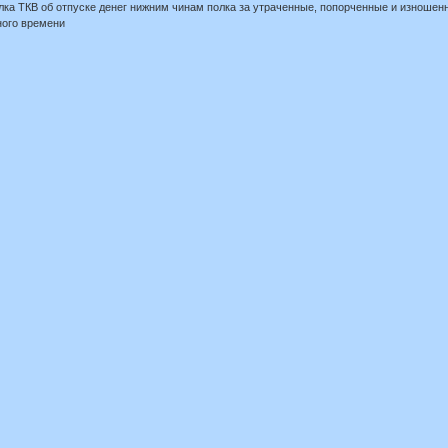
лка ТКВ об отпуске денег нижним чинам полка за утраченные, попорченные и изноше
ного времени