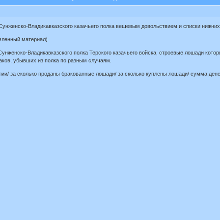
Сунженско-Владикавказского казачьего полка вещевым довольствием и списки нижних ч
авленный материал)
 Сунженско-Владикавказского полка Терского казачьего войска, строевые лошади кото
заков, убывших из полка по разным случаям.
лии/ за сколько проданы бракованные лошади/ за сколько куплены лошади/ сумма дене