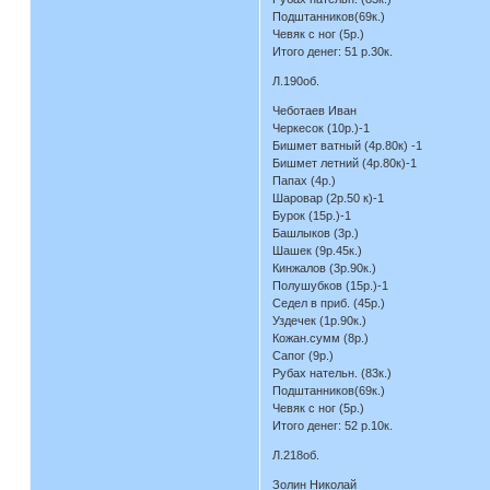
Подштанников(69к.)
Чевяк с ног (5р.)
Итого денег: 51 р.30к.
Л.190об.
Чеботаев Иван
Черкесок (10р.)-1
Бишмет ватный (4р.80к) -1
Бишмет летний (4р.80к)-1
Папах (4р.)
Шаровар (2р.50 к)-1
Бурок (15р.)-1
Башлыков (3р.)
Шашек (9р.45к.)
Кинжалов (3р.90к.)
Полушубков (15р.)-1
Седел в приб. (45р.)
Уздечек (1р.90к.)
Кожан.сумм (8р.)
Сапог (9р.)
Рубах нательн. (83к.)
Подштанников(69к.)
Чевяк с ног (5р.)
Итого денег: 52 р.10к.
Л.218об.
Золин Николай