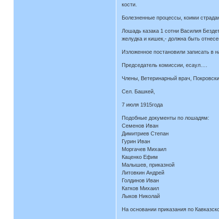
кости.
Болезненные процессы, коими страдаю
Лошадь казака 1 сотни Василия Бездет
желудка и кишек,- должна быть отнесе
Изложенное постановили записать в н
Председатель комиссии, есаул….
Члены, Ветеринарный врач, Покровск
Сел. Башкей,
7 июля 1915года
Подобные документы по лошадям:
Семенов Иван
Димитриев Степан
Гурин Иван
Моргачев Михаил
Каценко Ефим
Малышев, приказной
Литовкин Андрей
Голдинов Иван
Катков Михаил
Лыков Николай
На основании приказания по Кавказск