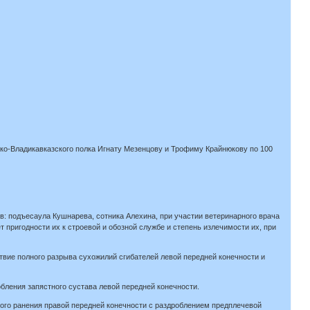
ско-Владикавказского полка Игнату Мезенцову и Трофиму Крайнюкову по 100
ов: подъесаула Кушнарева, сотника Алехина, при участии ветеринарного врача
 пригодности их к строевой и обозной службе и степень излечимости их, при
ствие полного разрыва сухожилий сгибателей левой передней конечности и
обления запястного сустава левой передней конечности.
ьного ранения правой передней конечности с раздроблением предплечевой