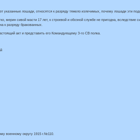
т указанные лошади, относятся к разряду тяжело излечимых, почему лошади эти под
ко, мерин сивой масти 17 лет, к строевой и обозной службе не пригодна, вследствие 
на к разряду бракованных.
астоящий акт и представить его Командующему 3-го СВ полка.
ий
ому военному округу 1915 г.№110.