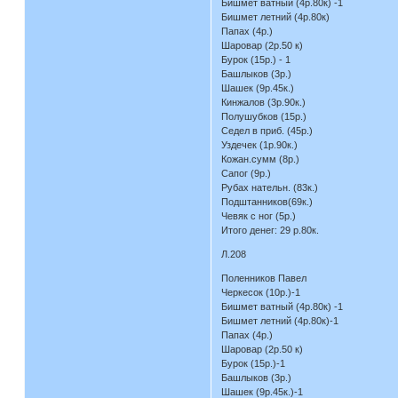
Бишмет ватный (4р.80к) -1
Бишмет летний (4р.80к)
Папах (4р.)
Шаровар (2р.50 к)
Бурок (15р.) - 1
Башлыков (3р.)
Шашек (9р.45к.)
Кинжалов (3р.90к.)
Полушубков (15р.)
Седел в приб. (45р.)
Уздечек (1р.90к.)
Кожан.сумм (8р.)
Сапог (9р.)
Рубах нательн. (83к.)
Подштанников(69к.)
Чевяк с ног (5р.)
Итого денег: 29 р.80к.
Л.208
Поленников Павел
Черкесок (10р.)-1
Бишмет ватный (4р.80к) -1
Бишмет летний (4р.80к)-1
Папах (4р.)
Шаровар (2р.50 к)
Бурок (15р.)-1
Башлыков (3р.)
Шашек (9р.45к.)-1