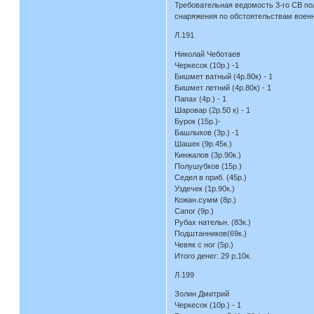
Требовательная ведомость 3-го СВ по
снаряжения по обстоятельствам воен
Л.191
Николай Чеботаев
Черкесок (10р.) -1
Бишмет ватный (4р.80к) - 1
Бишмет летний (4р.80к) - 1
Папах (4р.) - 1
Шаровар (2р.50 к) - 1
Бурок (15р.)-
Башлыков (3р.) -1
Шашек (9р.45к.)
Кинжалов (3р.90к.)
Полушубков (15р.)
Седел в приб. (45р.)
Уздечек (1р.90к.)
Кожан.сумм (8р.)
Сапог (9р.)
Рубах нательн. (83к.)
Подштанников(69к.)
Чевяк с ног (5р.)
Итого денег: 29 р.10к.
Л.199
Золин Дмитрий
Черкесок (10р.) - 1