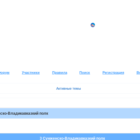
Форум
Участники
Правила
Поиск
Регистрация
В
Активные темы
ско-Владикавказкий полк
3 Сунженско-Владикавказкий полк