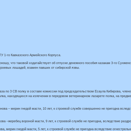
1-го Кавказского Армейского Корпуса.
оношу, что таковой ходатайствует об отпуске денежного пособия казакам 3-го Сунжен
троевых лошадей, взамен павших от сибирской язвы.
каза по 3 СВ полку в составе комиссии под председательством Есаула Кибирова, член
лка, находящихся на излечении в передовом ветеринарном лазарете полка, на предмет
нова – мерин гнедой масти, 10 лет, к строевой службе совершенно не пригодна вслед
ова –жеребец вороной масти, 9 лет, к строевой службе не пригодна, вследствие раздр
ва, мерин гнедой масти, 5 лет, к строевой службе не пригодна вследствие огнестрел