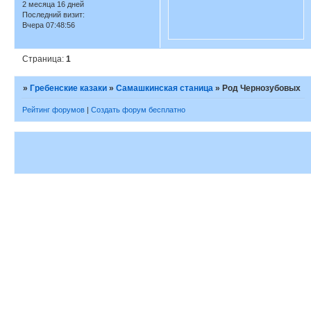
2 месяца 16 дней
Последний визит:
Вчера 07:48:56
Страница:
1
»
Гребенские казаки
»
Самашкинская станица
»
Род Чернозубовых
Рейтинг форумов
|
Создать форум бесплатно