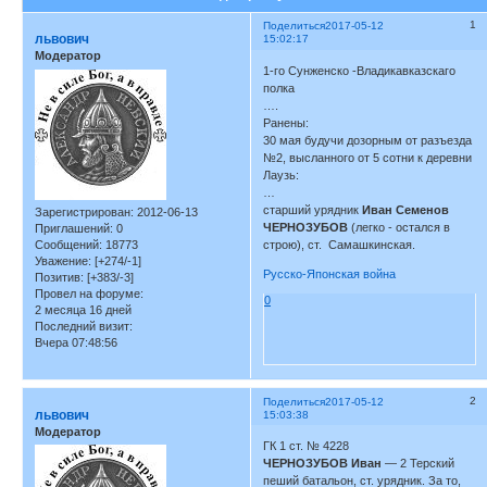
1
Поделиться
2017-05-12
львович
15:02:17
Модератор
1-го Сунженско -Владикавказскаго
полка
….
Ранены:
30 мая будучи дозорным от разъезда
№2, высланного от 5 сотни к деревни
Лаузь:
…
старший урядник
Иван Семенов
Зарегистрирован
: 2012-06-13
ЧЕРНОЗУБОВ
(легко - остался в
Приглашений:
0
Сообщений:
18773
строю), ст. Самашкинская.
Уважение:
[+274/-1]
Русско-Японская война
Позитив:
[+383/-3]
Провел на форуме:
0
2 месяца 16 дней
Последний визит:
Вчера 07:48:56
2
Поделиться
2017-05-12
львович
15:03:38
Модератор
ГК 1 ст. № 4228
ЧЕРНОЗУБОВ Иван
— 2 Терский
пеший батальон, ст. урядник. За то,