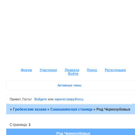
Форум
Участники
Правила
Поиск
Регистрация
Войти
Активные темы
Привет, Гость!
Войдите
или
зарегистрируйтесь
.
»
Гребенские казаки
»
Самашкинская станица
»
Род Чернозубовых
Страница:
1
Род Чернозубовых