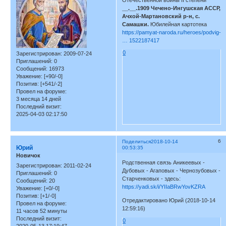
Отечественной войны II степени
__.__.1909 Чечено-Ингушская АССР,
Ачхой-Мартановский р-н, с.
Самашки.
Юбилейная картотека
https://pamyat-naroda.ru/heroes/podvig-
… 1522187417
0
Зарегистрирован
: 2009-07-24
Приглашений:
0
Сообщений:
16973
Уважение:
[+90/-0]
Позитив:
[+541/-2]
Провел на форуме:
3 месяца 14 дней
Последний визит:
2025-04-03 02:17:50
6
Поделиться
2018-10-14
Юрий
00:53:35
Новичок
Родственная связь Аникеевых -
Зарегистрирован
: 2011-02-24
Дубовых - Агаповых - Чернозубовых -
Приглашений:
0
Старченковых - здесь:
Сообщений:
20
https://yadi.sk/i/YIIaBRwYovKZRA
Уважение:
[+0/-0]
Позитив:
[+1/-0]
Отредактировано Юрий (2018-10-14
Провел на форуме:
12:59:16)
11 часов 52 минуты
Последний визит:
0
2020-05-13 17:19:47