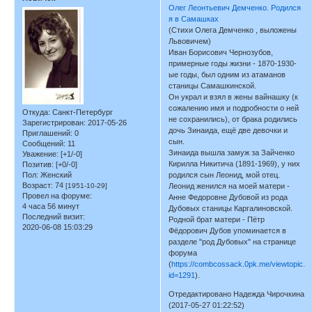
Олег Леонтьевич Демченко. Родился
я в Самашках
(Стихи Олега Демченко , выложены
Львовичем)
Иван Борисович Чернозубов,
примерные годы жизни - 1870-1930-
ые годы, был одним из атаманов
станицы Самашкинской.
Он украл и взял в жены вайнашку (к
сожалению имя и подробности о ней
Откуда:
Санкт-Петербург
не сохранились), от брака родились
Зарегистрирован
: 2017-05-26
дочь Зинаида, ещё две девочки и
Приглашений:
0
сын.
Сообщений:
11
Зинаида вышла замуж за Зайченко
Уважение:
[+1/-0]
Кирилла Никитича (1891-1969), у них
Позитив:
[+0/-0]
Пол:
Женский
родился сын Леонид, мой отец.
Возраст:
74
[1951-10-29]
Леонид женился на моей матери -
Провел на форуме:
Анне Федоровне Дубовой из рода
4 часа 56 минут
Дубовых станицы Каргалиновской.
Последний визит:
Родной брат матери - Пётр
2020-06-08 15:03:29
Фёдорович Дубов упоминается в
разделе "род Дубовых" на странице
форума
(
https://combcossack.0pk.me/viewtopic.p
id=1291
).
Отредактировано Надежда Чирочкина
(2017-05-27 01:22:52)