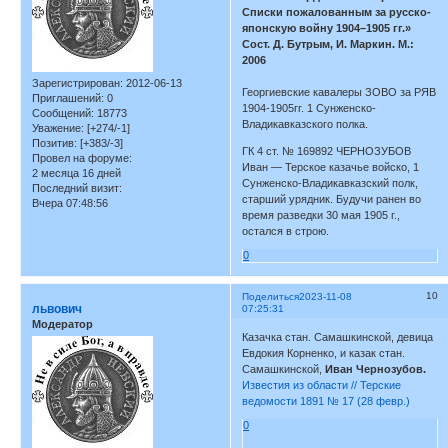
Списки пожалованным за русско-
японскую войну 1904–1905 гг.»
Сост. Д. Бутрым, И. Маркин. М.:
2006
Зарегистрирован
: 2012-06-13
Георгиевские кавалеры ЗОВО за РЯВ
Приглашений:
0
1904-1905гг. 1 Сунженско-
Сообщений:
18773
Владикавказского полка.
Уважение:
[+274/-1]
Позитив:
[+383/-3]
ГК 4 ст. № 169892 ЧЕРНОЗУБОВ
Провел на форуме:
Иван — Терское казачье войско, 1
2 месяца 16 дней
Сунженско-Владикавказский полк,
Последний визит:
старший урядник. Будучи ранен во
Вчера 07:48:56
время разведки 30 мая 1905 г.,
остался в строю.
0
10
Поделиться
2023-11-08
львович
07:25:31
Модератор
Казачка стан. Самашкинской, девица
Евдокия Корненко, и казак стан.
Самашкинской,
Иван Чернозубов.
Известия из области // Терские
ведомости 1891 № 17 (28 февр.)
0