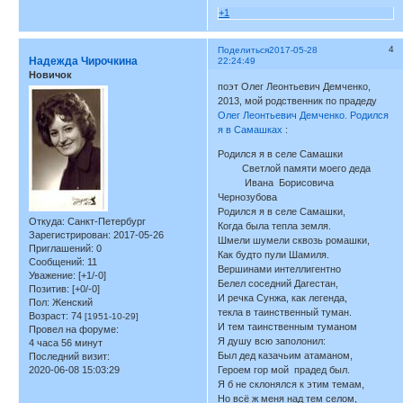
+1
4
Поделиться
2017-05-28
Надежда Чирочкина
22:24:49
Новичок
поэт Олег Леонтьевич Демченко,
2013, мой родственник по прадеду
Олег Леонтьевич Демченко. Родился
я в Самашках
:
Родился я в селе Самашки
Светлой памяти моего деда
Ивана Борисовича
Чернозубова
Родился я в селе Самашки,
Откуда:
Санкт-Петербург
Когда была тепла земля.
Зарегистрирован
: 2017-05-26
Шмели шумели сквозь ромашки,
Приглашений:
0
Как будто пули Шамиля.
Сообщений:
11
Вершинами интеллигентно
Уважение:
[+1/-0]
Белел соседний Дагестан,
Позитив:
[+0/-0]
И речка Сунжа, как легенда,
Пол:
Женский
текла в таинственный туман.
Возраст:
74
[1951-10-29]
И тем таинственным туманом
Провел на форуме:
Я душу всю заполонил:
4 часа 56 минут
Был дед казачьим атаманом,
Последний визит:
2020-06-08 15:03:29
Героем гор мой прадед был.
Я б не склонялся к этим темам,
Но всё ж меня над тем селом,