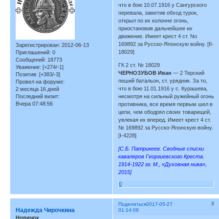
что в бою 10.07.1916 у Сангурского
перевала, заметив обход турок,
открыл по их колонне огонь,
приостановив дальнейшее их
движение. Имеет крест 4 ст. No
169892 за Русско-Японскую войну. [II-
Зарегистрирован
: 2012-06-13
18029]
Приглашений:
0
Сообщений:
18773
ГК 2 ст. № 18029
Уважение:
[+274/-1]
ЧЕРНОЗУБОВ Иван
— 2 Терский
Позитив:
[+383/-3]
пеший батальон, ст. урядник. За то,
Провел на форуме:
что в бою 11.01.1916 у с. Курашева,
2 месяца 16 дней
Последний визит:
несмотря на сильный ружейный огонь
Вчера 07:48:56
противника, все время первым шел в
цепи, чем ободрял своих товарищей,
увлекая их вперед. Имеет крест 4 ст.
№ 169892 за Русско-Японскую войну.
[I-4228]
[С.Б. Патрикеев. Сводные списки
кавалеров Георгиевского Креста.
1914-1922 гг. М., «Духовная нива»,
2015]
0
3
Поделиться
2017-05-27
Надежда Чирочкина
01:14:08
Новичок