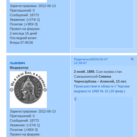
Зарегистрирован
: 2012-06-13
Приглашений:
0
Сообщений:
18773
Уважение:
[+274/-1]
Позитив:
[+383/-3]
Провел на форуме:
2 месяца 16 дней
Последний визит:
Вчера 07:48:56
11
Поделиться
2024-02-27
львович
12:39:47
Модератор
2 нояб. 1889.
Сын казака стан.
Самашкинской
Семена
Чернозубова – Алексей, 13 лет.
Происшествия в области // Терские
ведомости 1890 № 15 (18 февр.)
0
Зарегистрирован
: 2012-06-13
Приглашений:
0
Сообщений:
18773
Уважение:
[+274/-1]
Позитив:
[+383/-3]
Провел на форуме: