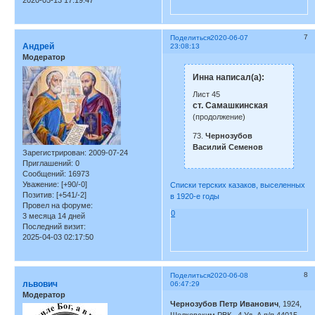
7
Поделиться
2020-06-07
Андрей
23:08:13
Модератор
Инна написал(а):
Лист 45
ст. Самашкинская
(продолжение)
73.
Чернозубов
Василий Семенов
Зарегистрирован
: 2009-07-24
Приглашений:
0
Сообщений:
16973
Уважение:
[+90/-0]
Списки терских казаков, выселенных
Позитив:
[+541/-2]
в 1920-е годы
Провел на форуме:
0
3 месяца 14 дней
Последний визит:
2025-04-03 02:17:50
8
Поделиться
2020-06-08
львович
06:47:29
Модератор
Чернозубов Петр Иванович
, 1924,