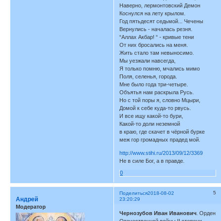
Наверно, лермонтовский Демон
Коснулся на лету крылом.
Год пятьдесят седьмой... Чечены
Вернулись - началась резня.
“Аллах Акбар! “ - кривые тени
От них бросались на меня.
Жить стало там невыносимо.
Мы уезжали навсегда,
Я только помню, мчались мимо
Поля, селенья, города.
Мне было года три-четыре.
Объятья нам раскрыла Русь.
Но с той поры я, словно Мцыри,
Домой к себе куда-то рвусь.
И все ищу какой-то бури,
Какой-то доли неземной
в краю, где скачет в чёрной бурке
меж гор громадных прадед мой.
http://www.stihi.ru/2013/09/12/3369
Не в силе Бог, а в правде.
0
5
Поделиться
2018-08-02
Андрей
23:20:29
Модератор
Чернозубов Иван Иванович
. Орден