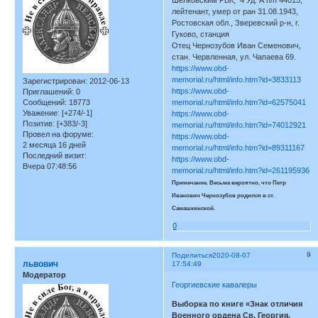
Шелковским РВК, 4 Уд. А п/п 44015,
лейтенант, умер от ран 31.08.1943,
Ростовская обл., Зверевский р-н, г.
Гуково, станция
Отец Чернозубов Иван Семенович,
стан. Червленная, ул. Чапаева 69.
https://www.obd-
memorial.ru/html/info.htm?id=3833113
Зарегистрирован
: 2012-06-13
https://www.obd-
Приглашений:
0
Сообщений:
18773
memorial.ru/html/info.htm?id=62575041
Уважение:
[+274/-1]
https://www.obd-
Позитив:
[+383/-3]
memorial.ru/html/info.htm?id=74012921
Провел на форуме:
https://www.obd-
2 месяца 16 дней
memorial.ru/html/info.htm?id=89311167
Последний визит:
https://www.obd-
Вчера 07:48:56
memorial.ru/html/info.htm?id=261195936
Примечание. Весьма вероятно, что Петр
Иванович Чернозубов родился в ст.
Самашкинской.
0
9
Поделиться
2020-08-07
львович
17:54:49
Модератор
Георгиевские кавалеры
Выборка по книге «Знак отличия
Военного ордена Св. Георгия.