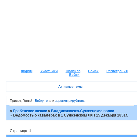
Форум
Участники
Правила
Поиск
Регистрация
Войти
Активные темы
Привет, Гость!
Войдите
или
зарегистрируйтесь
.
»
Гребенские казаки
»
Владикавказко-Сунженские полки
»
Ведомость о кавалерах в 1 Сунженском ЛКП 15 декабря 1851г.
Страница:
1