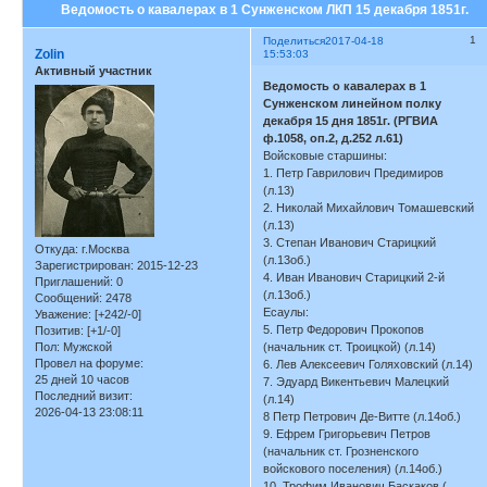
Ведомость о кавалерах в 1 Сунженском ЛКП 15 декабря 1851г.
1
Поделиться
2017-04-18
Zolin
15:53:03
Активный участник
Ведомость о кавалерах в 1
Сунженском линейном полку
декабря 15 дня 1851г. (РГВИА
ф.1058, оп.2, д.252 л.61)
Войсковые старшины:
1. Петр Гаврилович Предимиров
(л.13)
2. Николай Михайлович Томашевский
(л.13)
3. Степан Иванович Старицкий
Откуда:
г.Москва
(л.13об.)
Зарегистрирован
: 2015-12-23
4. Иван Иванович Старицкий 2-й
Приглашений:
0
(л.13об.)
Сообщений:
2478
Есаулы:
Уважение:
[+242/-0]
5. Петр Федорович Прокопов
Позитив:
[+1/-0]
Пол:
Мужской
(начальник ст. Троицкой) (л.14)
Провел на форуме:
6. Лев Алексеевич Голяховский (л.14)
25 дней 10 часов
7. Эдуард Викентьевич Малецкий
Последний визит:
(л.14)
2026-04-13 23:08:11
8 Петр Петрович Де-Витте (л.14об.)
9. Ефрем Григорьевич Петров
(начальник ст. Грозненского
войскового поселения) (л.14об.)
10. Трофим Иванович Баскаков (