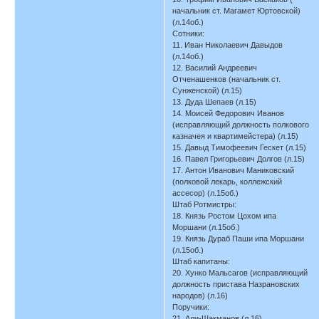
начальник ст. Магамет Юртовской)
(л.14об.)
Сотники:
11. Иван Николаевич Давыдов
(л.14об.)
12. Василий Андреевич
Отченашенков (начальник ст.
Сунженской) (л.15)
13. Дуда Шепаев (л.15)
14. Моисей Федорович Иванов
(исправляющий должность полкового
казначея и квартимейстера) (л.15)
15. Давыд Тимофеевич Гескет (л.15)
16. Павел Григорьевич Долгов (л.15)
17. Антон Иванович Маниковский
(полковой лекарь, коллежский
ассесор) (л.15об.)
Штаб Ротмистры:
18. Князь Ростом Цохом ипа
Моршани (л.15об.)
19. Князь Дураб Паши ипа Моршани
(л.15об.)
Штаб капитаны:
20. Хунко Мальсагов (исправляющий
должность пристава Назрановских
народов) (л.16)
Поручики:
21. Али-Шакманов (л.16)