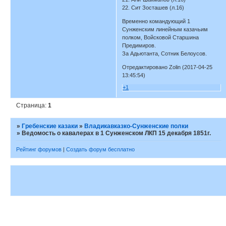
22. Сит Зосташев (л.16)
Временно командующий 1
Сунженским линейным казачьим
полком, Войсковой Старшина
Предимиров.
За Адьютанта, Сотник Белоусов.
Отредактировано Zolin (2017-04-25
13:45:54)
+1
Страница:
1
»
Гребенские казаки
»
Владикавказко-Сунженские полки
»
Ведомость о кавалерах в 1 Сунженском ЛКП 15 декабря 1851г.
Рейтинг форумов
|
Создать форум бесплатно