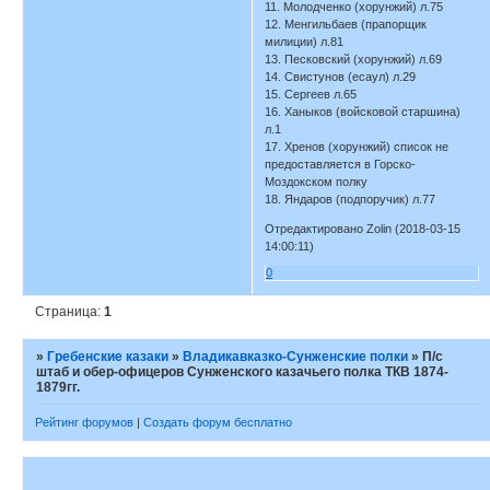
11. Молодченко (хорунжий) л.75
12. Менгильбаев (прапорщик
милиции) л.81
13. Песковский (хорунжий) л.69
14. Свистунов (есаул) л.29
15. Сергеев л.65
16. Ханыков (войсковой старшина)
л.1
17. Хренов (хорунжий) список не
предоставляется в Горско-
Моздокском полку
18. Яндаров (подпоручик) л.77
Отредактировано Zolin (2018-03-15
14:00:11)
0
Страница:
1
»
Гребенские казаки
»
Владикавказко-Сунженские полки
»
П/с
штаб и обер-офицеров Сунженского казачьего полка ТКВ 1874-
1879гг.
Рейтинг форумов
|
Создать форум бесплатно