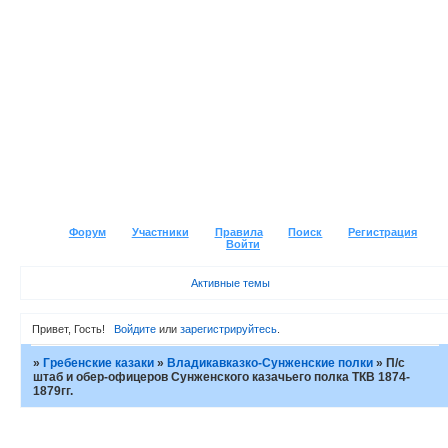
Форум
Участники
Правила
Поиск
Регистрация
Войти
Активные темы
Привет, Гость!
Войдите
или
зарегистрируйтесь
.
»
Гребенские казаки
»
Владикавказко-Сунженские полки
»
П/с
штаб и обер-офицеров Сунженского казачьего полка ТКВ 1874-
1879гг.