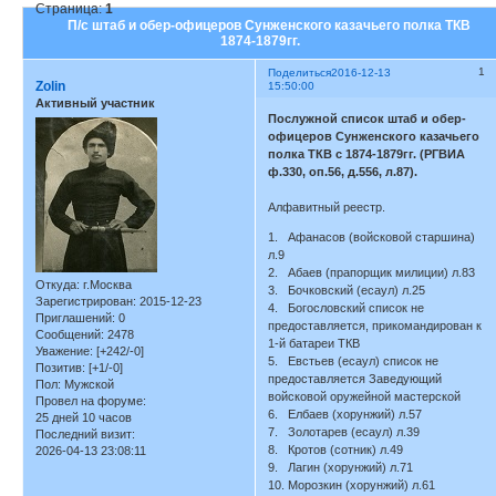
Страница:
1
П/с штаб и обер-офицеров Сунженского казачьего полка ТКВ
1874-1879гг.
1
Поделиться
2016-12-13
Zolin
15:50:00
Активный участник
Послужной список штаб и обер-
офицеров Сунженского казачьего
полка ТКВ с 1874-1879гг. (РГВИА
ф.330, оп.56, д.556, л.87).
Алфавитный реестр.
1. Афанасов (войсковой старшина)
л.9
2. Абаев (прапорщик милиции) л.83
Откуда:
г.Москва
3. Бочковский (есаул) л.25
Зарегистрирован
: 2015-12-23
4. Богословский список не
Приглашений:
0
предоставляется, прикомандирован к
Сообщений:
2478
1-й батареи ТКВ
Уважение:
[+242/-0]
5. Евстьев (есаул) список не
Позитив:
[+1/-0]
предоставляется Заведующий
Пол:
Мужской
войсковой оружейной мастерской
Провел на форуме:
6. Елбаев (хорунжий) л.57
25 дней 10 часов
7. Золотарев (есаул) л.39
Последний визит:
8. Кротов (сотник) л.49
2026-04-13 23:08:11
9. Лагин (хорунжий) л.71
10. Морозкин (хорунжий) л.61