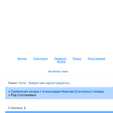
Форум
Участники
Правила
Поиск
Регистрация
Войти
Активные темы
Привет, Гость!
Войдите
или
зарегистрируйтесь
.
»
Гребенские казаки
»
Александро-Невская (Сасаплы) станица
»
Род Султановых
Страница:
1