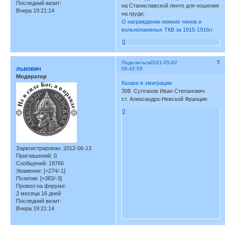
Последний визит:
на Станиславской ленте для ношения
Вчера 19:21:14
на груди;
О награждении нижних чинов и
вольнонаемных ТКВ за 1915-1916гг.
0
5
Поделиться
2021-05-02
львович
06:42:55
Модератор
Казаки в эмиграции
308. Султанов Иван Степанович
ст. Александро-Невской Франция
0
Зарегистрирован
: 2012-06-13
Приглашений:
0
Сообщений:
18766
Уважение:
[+274/-1]
Позитив:
[+383/-3]
Провел на форуме:
2 месяца 16 дней
Последний визит:
Вчера 19:21:14