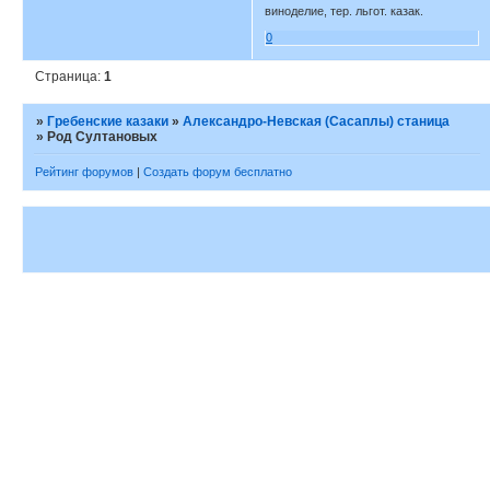
виноделие, тер. льгот. казак.
0
Страница:
1
»
Гребенские казаки
»
Александро-Невская (Сасаплы) станица
»
Род Султановых
Рейтинг форумов
|
Создать форум бесплатно