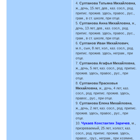
4.
Султанова Татьяна Михайловна
,
ж., дочь, 15 лет, дев., каз. сосл., род.
припис. прожив. здесь, правос., рус.,
грам., в ст. школе, при отце.
5.
Султанова Анна Михайловна
, ж.,
дочь, 13 лет, дев., каз. сосл., род.
припис. прожив. здесь, правос., рус.,
грам., в ст. школе, при отце.
6.
Султанов Иван Михайлович
,
м.п., сын, 8 лет, хол., каз. сосл., род.
припис. прожив. здесь, неграм., при
отце.
7.
Султанова Агафья Михайловна
,
ж., дочь, 5 лет, каз. сосл., род. припис.
прожив. здесь, правос., рус., при
отце.
8.
Султанова Прасковья
Михайловна
, ж., дочь, 4 лет, каз.
сосл., род. припис. прожив. здесь,
правос., рус., при отце.
9.
Султанова Елена Михайловна
,
ж., дочь, 2 лет, каз. сосл., род. припис.
прожив. здесь, правос., рус., при
отце.
10.
Чукаев Константин Заричев
, м.,
призреваемый, 25 лет, холост, каз.
сосл., род. припис. прожив. здесь,
правос., груз., неграм., при хозяине,