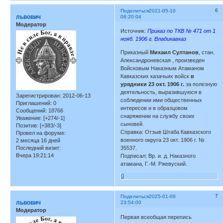
6
Поделиться
2021-05-10
львович
06:20:04
Модератор
Источник:
Приказ по ТКВ № 471 от 1
нояб. 1906 г. Владикавказ
Приказный
Михаил Султанов
, стан.
Александроневская , произведен
Войсковым Наказным Атаманом
Кавказских казачьих войск
в
урядники 23 окт. 1906 г.
за полезную
деятельность, выразившуюся в
Зарегистрирован
: 2012-06-13
соблюдении ими общественных
Приглашений:
0
интересов и в образцовом
Сообщений:
18766
снаряжении на службу своих
Уважение:
[+274/-1]
сыновей.
Позитив:
[+383/-3]
Справка: Отзыв Штаба Кавказского
Провел на форуме:
военного округа 23 окт. 1906 г. №
2 месяца 16 дней
Последний визит:
35537.
Вчера 19:21:14
Подписал: Вр. и. д. Наказного
атамана, Г.-М. Ржевуский.
0
7
Поделиться
2025-01-09
львович
23:54:00
Модератор
Первая всеобщая перепись