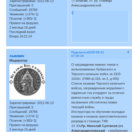
*) Полагаю, ст. ур. cтаницы
Зарегистрирован
: 2012-06-13
Александроневской.
Приглашений:
0
Сообщений:
18766
0
Уважение:
[+274/-1]
Позитив:
[+383/-3]
Провел на форуме:
2 месяца 16 дней
Последний визит:
Вчера 19:21:14
4
Поделиться
2020-09-22
львович
07:06:19
Модератор
О награждении нижних чинов и
вольнонаемных Кубанского и
Терского казачьих войск за 1915-
1916гг. (ГАКК ф.318, оп.2, д.455)
Список казакам Терского казачьего
войска, награжденным медалями с
надписью «за усердие» за отлично-
ревностную службу и труды
вызванные обстоятельствами
Зарегистрирован
: 2012-06-13
текущей войны.
Приглашений:
0
Сообщений:
18766
Инструктора по обучению молодых
Уважение:
[+274/-1]
казаков и казаков приготовительного
Позитив:
[+383/-3]
разряда в станицах ТКВ:
Провел на форуме:
13.
Ст.Ур. Николай Султанов (ст.
2 месяца 16 дней
Александроневская)
- серебрянная