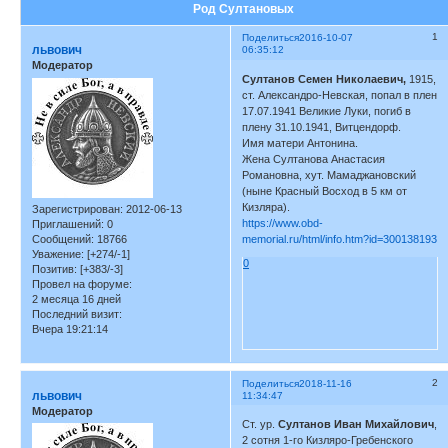
Род Султановых
1
Поделиться
2016-10-07
львович
06:35:12
Модератор
Султанов Семен Николаевич,
1915,
ст. Александро-Невская, попал в плен
17.07.1941 Великие Луки, погиб в
плену 31.10.1941, Витцендорф.
Имя матери Антонина.
Жена Султанова Анастасия
Романовна, хут. Мамаджановский
(ныне Красный Восход в 5 км от
Кизляра).
Зарегистрирован
: 2012-06-13
https://www.obd-
Приглашений:
0
Сообщений:
18766
memorial.ru/html/info.htm?id=300138193
Уважение:
[+274/-1]
0
Позитив:
[+383/-3]
Провел на форуме:
2 месяца 16 дней
Последний визит:
Вчера 19:21:14
2
Поделиться
2018-11-16
львович
11:34:47
Модератор
Ст. ур.
Султанов Иван Михайлович
,
2 сотня 1-го Кизляро-Гребенского