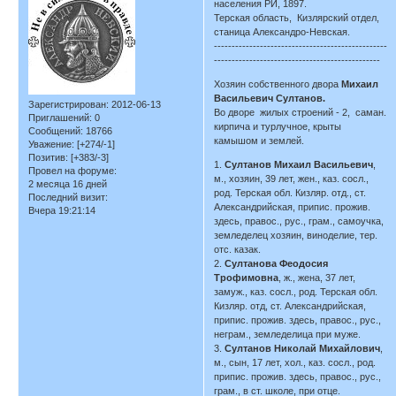
населения РИ, 1897.
Терская область, Кизлярский отдел,
станица Александро-Невская.
-------------------------------------------------
-----------------------------------------------
Хозяин собственного двора
Михаил
Васильевич Султанов.
Зарегистрирован
: 2012-06-13
Во дворе жилых строений - 2, саман.
Приглашений:
0
кирпича и турлучное, крыты
Сообщений:
18766
камышом и землей.
Уважение:
[+274/-1]
Позитив:
[+383/-3]
1.
Султанов Михаил Васильевич
,
Провел на форуме:
м., хозяин, 39 лет, жен., каз. сосл.,
2 месяца 16 дней
род. Терская обл. Кизляр. отд., ст.
Последний визит:
Александрийская, припис. прожив.
Вчера 19:21:14
здесь, правос., рус., грам., самоучка,
земледелец хозяин, виноделие, тер.
отс. казак.
2.
Султанова Феодосия
Трофимовна
, ж., жена, 37 лет,
замуж., каз. сосл., род. Терская обл.
Кизляр. отд, ст. Александрийская,
припис. прожив. здесь, правос., рус.,
неграм., земледелица при муже.
3.
Султанов Николай Михайлович
,
м., сын, 17 лет, хол., каз. сосл., род.
припис. прожив. здесь, правос., рус.,
грам., в ст. школе, при отце.