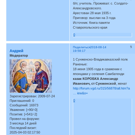
б/п; учитель. Проживал: с. Солдато-
Александровского.
Арестован 28 мая 1935 г.
Приговор: выслан на 3 года
Источник: Книга памяти
Ставропольского края
0
5
Поделиться
2018-08-14
Андрей
19:58:17
Модератор
1 Сунженско-Владикавказский полк
Раненые:
18 июня 1905 года в сражении с
японцами у селения Самбатенди
казак КОРОБКА Александр
Иванович, ст Сунженской
, женат
http://forum.vgd.ru/315/56878/all.htm?a
… iew&o=
Зарегистрирован
: 2009-07-24
0
Приглашений:
0
Сообщений:
16973
Уважение:
[+90/-0]
Позитив:
[+541/-2]
Провел на форуме:
3 месяца 14 дней
Последний визит:
2025-04-03 02:17:50