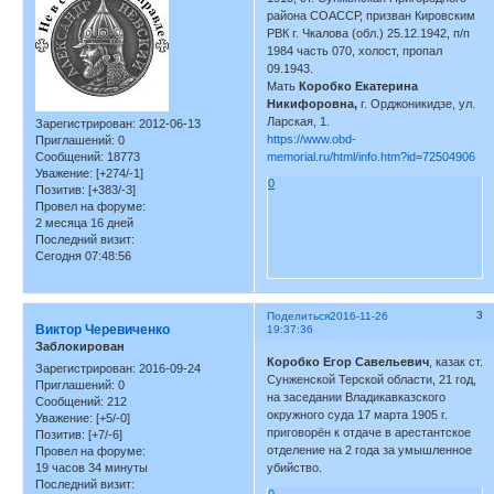
района СОАССР, призван Кировским
РВК г. Чкалова (обл.) 25.12.1942, п/п
1984 часть 070, холост, пропал
09.1943.
Мать
Коробко Екатерина
Никифоровна,
г. Орджоникидзе, ул.
Ларская, 1.
Зарегистрирован
: 2012-06-13
https://www.obd-
Приглашений:
0
Сообщений:
18773
memorial.ru/html/info.htm?id=72504906
Уважение:
[+274/-1]
0
Позитив:
[+383/-3]
Провел на форуме:
2 месяца 16 дней
Последний визит:
Сегодня 07:48:56
3
Поделиться
2016-11-26
Виктор Черевиченко
19:37:36
Заблокирован
Коробко Егор Савельевич
, казак ст.
Зарегистрирован
: 2016-09-24
Сунженской Терской области, 21 год,
Приглашений:
0
на заседании Владикавказского
Сообщений:
212
окружного суда 17 марта 1905 г.
Уважение:
[+5/-0]
приговорён к отдаче в арестантское
Позитив:
[+7/-6]
отделение на 2 года за умышленное
Провел на форуме:
19 часов 34 минуты
убийство.
Последний визит:
0