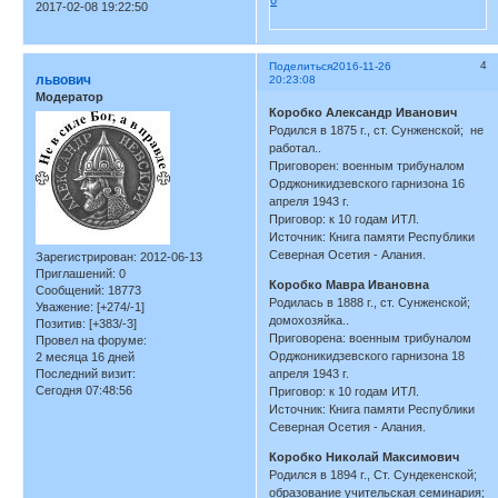
2017-02-08 19:22:50
4
Поделиться
2016-11-26
львович
20:23:08
Модератор
Коробко Александр Иванович
Родился в 1875 г., ст. Сунженской; не
работал..
Приговорен: военным трибуналом
Орджоникидзевского гарнизона 16
апреля 1943 г.
Приговор: к 10 годам ИТЛ.
Источник: Книга памяти Республики
Северная Осетия - Алания.
Зарегистрирован
: 2012-06-13
Приглашений:
0
Коробко Мавра Ивановна
Сообщений:
18773
Родилась в 1888 г., ст. Сунженской;
Уважение:
[+274/-1]
домохозяйка..
Позитив:
[+383/-3]
Приговорена: военным трибуналом
Провел на форуме:
Орджоникидзевского гарнизона 18
2 месяца 16 дней
Последний визит:
апреля 1943 г.
Сегодня 07:48:56
Приговор: к 10 годам ИТЛ.
Источник: Книга памяти Республики
Северная Осетия - Алания.
Коробко Николай Максимович
Родился в 1894 г., Ст. Сундекенской;
образование учительская семинария;