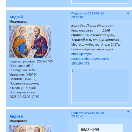
6
Поделиться
2018-08-14
Андрей
20:15:00
Модератор
Коробко Павел Иванович
Красноармеец
__.__.1888
Орджоникидзевский край,
Терский р-н, ст. Сунжинская
,
Место службы: госпиталь 2417а.
Военно-пересыльный пункт
https://pamyat-
naroda.ru/heroes/memoria …
Зарегистрирован
: 2009-07-24
1988264843
Приглашений:
0
Сообщений:
16973
0
Уважение:
[+90/-0]
Позитив:
[+541/-2]
Провел на форуме:
3 месяца 14 дней
Последний визит:
2025-04-03 02:17:50
7
Поделиться
2019-06-05
Андрей
20:10:44
Модератор
дядя Коля