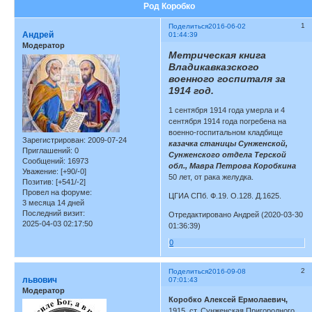
Род Коробко
1
Поделиться
2016-06-02
Андрей
01:44:39
Модератор
Метрическая книга
Владикавказского
военного госпиталя за
1914 год.
1 сентября 1914 года умерла и 4
сентября 1914 года погребена на
военно-госпитальном кладбище
Зарегистрирован
: 2009-07-24
казачка станицы Сунженской,
Приглашений:
0
Сунженского отдела Терской
Сообщений:
16973
обл., Мавра Петрова Коробкина
Уважение:
[+90/-0]
50 лет, от рака желудка.
Позитив:
[+541/-2]
Провел на форуме:
ЦГИА СПб. Ф.19. О.128. Д.1625.
3 месяца 14 дней
Последний визит:
Отредактировано Андрей (2020-03-30
2025-04-03 02:17:50
01:36:39)
0
2
Поделиться
2016-09-08
львович
07:01:43
Модератор
Коробко Алексей Ермолаевич,
1915, ст. Сунженская Пригородного