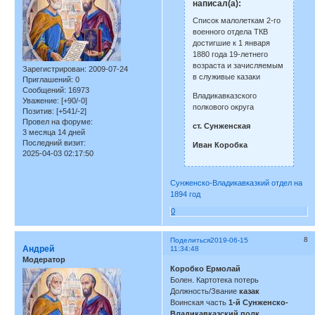
написал(а):
Список малолеткам 2-го
военного отдела ТКВ
достигшие к 1 января
1880 года 19-летнего
возраста и зачисляемым
Зарегистрирован
: 2009-07-24
в служивые казаки
Приглашений:
0
Сообщений:
16973
Владикавказского
Уважение:
[+90/-0]
полкового округа
Позитив:
[+541/-2]
Провел на форуме:
ст. Сунженская
3 месяца 14 дней
Последний визит:
Иван Коробка
2025-04-03 02:17:50
Сунженско-Владикавказкий отдел на
1894 год
0
8
Поделиться
2019-06-15
Андрей
11:34:48
Модератор
Коробко Ермолай
Болен. Картотека потерь
Должность/Звание
казак
Воинская часть
1-й Сунженско-
Владикавказский полк