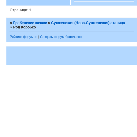
Страница:
1
»
Гребенские казаки
»
Сунженская (Ново-Сунженская) станица
»
Род Коробко
Рейтинг форумов
|
Создать форум бесплатно