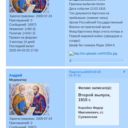
Причина выбытия болен
Дата события 13.03.1916
Тип документа Карточка на
Зарегистрирован
: 2009-07-24
прибывших (нижние чины)
Приглашений:
0
Архив Российский Государственный
Сообщений:
16973
Военно-исторический архив
Уважение:
[+90/-0]
Фонд Картотека бюро учета потерь в
Позитив:
[+541/-2]
Первой мировой войне (офицеров и
Провел на форуме:
солдат)
3 месяца 14 дней
Шкаф без номера Ящик 1564-К
Последний визит:
2025-04-03 02:17:50
0
9
Поделиться
2020-03-30
Андрей
01:37:11
Модератор
Феликс написал(а):
Второй выпуск,
1915 г.
Коробко Федор
Максимович, ст.
Сунженская
Зарегистрирован
: 2009-07-24
Приглашений:
0
Сообщений:
16973