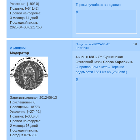
Уважение:
[+90/-0]
Терские учебные заведения
Позитив:
[+541/-2]
0
Провел на форуме:
3 месяца 14 дней
Последний визит:
2025-04-03 02:17:50
10
Поделиться
2025-03-15
львович
06:51:30
Модератор
4 июня 1881.
Ст. Сунженская.
Отставной казак
Савва Коробкин.
О пропавшем скоте // Терские
ведомости 1881 № 48 (28 нояб.)
0
Зарегистрирован
: 2012-06-13
Приглашений:
0
Сообщений:
18773
Уважение:
[+274/-1]
Позитив:
[+383/-3]
Провел на форуме:
2 месяца 16 дней
Последний визит:
Сегодня 07:48:56