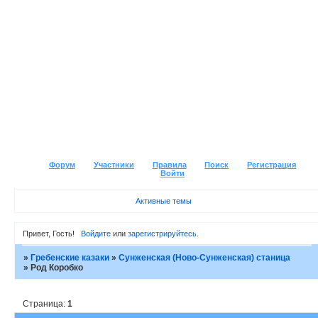
Форум
Участники
Правила
Поиск
Регистрация
Войти
Активные темы
Привет, Гость!
Войдите
или
зарегистрируйтесь
.
»
Гребенские казаки
»
Сунженская (Ново-Сунженская) станица
»
Род Коробко
Страница:
1