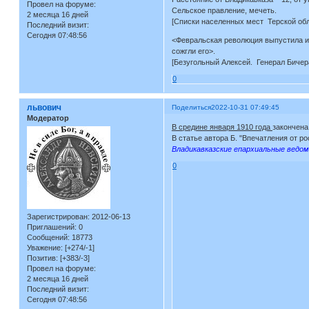
Провел на форуме:
Сельское правление, мечеть.
2 месяца 16 дней
[Списки населенных мест Терской обл. 
Последний визит:
Сегодня 07:48:56
<Февральская революция выпустила из
сожгли его>.
[Безугольный Алексей. Генерал Бичер
0
львович
Поделиться
2022-10-31 07:49:45
Модератор
В средине января 1910 года
закончена
В статье aвтора Б. "Впечатления от 
Владикавказские епархиальные ведом
0
Зарегистрирован
: 2012-06-13
Приглашений:
0
Сообщений:
18773
Уважение:
[+274/-1]
Позитив:
[+383/-3]
Провел на форуме:
2 месяца 16 дней
Последний визит:
Сегодня 07:48:56