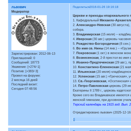
львович
Поделиться
2016-01-26 19:16:18
Модератор
Церкви и приходы епархиального го
1. Кафедральный
Михаило-Архангел
2.
Александро-Невская
(30 августа)
собора.
3.
Владимирская
(15 июля) – кладбищ
4.
Иверская
(30 авг.) церковь-часовн
5.
Рождество-Богородичная
(8 сен.)
6.
Во имя св. Нины
(14 янв.) – «Груз
7.
Покровская
(1 окт.) в женском мон
Зарегистрирован
: 2012-06-13
8.
Вознесенская
, 2-й престол во имя 
Приглашений:
0
Сообщений:
18773
9.
Иоанно-Предтеченская
(29 авг.), 
Уважение:
[+274/-1]
10.
Константино-Елененская
(21 мая
Позитив:
[+383/-3]
11.
Ильинская
(20 июля) кладбищенск
Провел на форуме:
12.
Успенская
(15 авг.) «Греческая», 
2 месяца 16 дней
13.
Св.-Георгиевская
, «Осетинская» 
Последний визит:
14.
Петро-Павловская
церковь (29 ию
Сегодня 07:48:56
Екатерины II 1789 г., церковь кадетск
Кроме сего во Владикавказе имеются 
женской гимназии, при духовном учил
Терский календарь на 1915 год. Вып. 2
Отредактировано львович (2025-12-16 
0