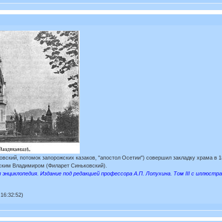
вский, потомок запорожских казаков, "апостол Осетии") совершил закладку храма в 1
ским Владимиром (Филарет Синьковский).
 энциклопедия. Издание под редакцией профессора А.П. Лопухина. Том III с иллюстр
16:32:52)