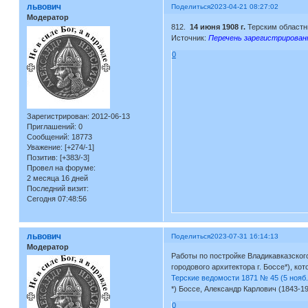
львович
Поделиться
2023-04-21 08:27:02
Модератор
812.
14 июня 1908 г.
Терским областн
Источник:
Перечень зарегистрированн
0
Зарегистрирован
: 2012-06-13
Приглашений:
0
Сообщений:
18773
Уважение:
[+274/-1]
Позитив:
[+383/-3]
Провел на форуме:
2 месяца 16 дней
Последний визит:
Сегодня 07:48:56
львович
Поделиться
2023-07-31 16:14:13
Модератор
Работы по постройке Владикавказског
городового архитектора г. Боссе*), к
Терские ведомости 1871 № 45 (5 нояб.
*) Боссе, Александр Карлович (1843-19
0