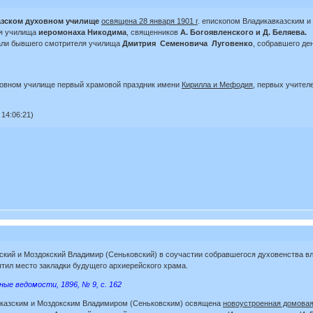
азском духовном училище
освящена 28 января 1901 г
. епископом Владикавказским 
ля училища
иеромонаха Никодима
, священников
А. Богоявленского и Д. Беляева.
али бывшего смотрителя училища
Дмитрия Семеновича Луговенко
, собравшего де
уховном училище первый храмовой праздник имени
Кирилла и Мефодия
, первых учител
14:06:21)
азский и Моздокский Владимир (Сеньковский) в соучастии собравшегося духовенства в
тил место закладки будущего архиерейского храма.
ные ведомости, 1896, № 9, с. 162
кавказским и Моздокским Владимиром (Сеньковским) освящена
новоустроенная домовая 