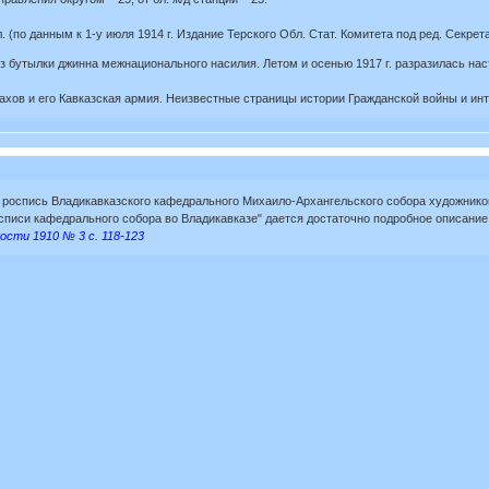
(по данным к 1-у июля 1914 г. Издание Терского Обл. Стат. Комитета под ред. Секрета
 бутылки джинна межнационального насилия. Летом и осенью 1917 г. разразилась нас
ахов и его Кавказская армия. Неизвестные страницы истории Гражданской войны и инт
 роспись Владикавказского кафедрального Михаило-Архангельского собора художник
росписи кафедрального собора во Владикавказе" дается достаточно подробное описани
ости 1910 № 3 с. 118-123