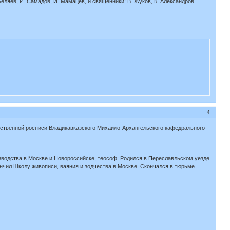
еляев, И. Самадов, И. Мамацев, и священники: В. Жуков, К. Александров.
4
жественной росписи Владикавказского Михаило-Архангельского кафедрального
изводства в Москве и Новороссийске, теософ. Родился в Переславльском уезде
кончил Школу живописи, ваяния и зодчества в Москве. Скончался в тюрьме.