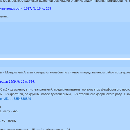
ужили: ректор Ардонской духовной семинарии о. архимандрит Иоанн, протоиереи: И. Б
ые ведомости, 1897, № 18, с. 289
ерковь.
кий и Моздокский Агапит совершил молебен по случаю и перед началом работ по худо
.
ости 1909 № 12 с. 364.
 гг.) - художник, в т.ч.театральный, предприниматель, организатор фарфорового про
м - из крестьян, по другим, более достоверным, - из старинного дворянского рода. О
al.com/51 … 6354830849
г
1, лесу - 429.
 ус., прав.
равления округом – 25, от бл. ж/д станции – 25.