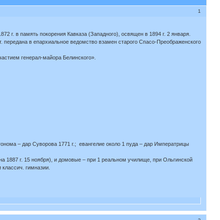
1
1872 г. в память покорения Кавказа (Западного), освящен в 1894 г. 2 января.
 окт. передана в епархиальное ведомство взамен старого Спасо-Преображенского
участием генерал-майора Белинского».
втонома – дар Суворова 1771 г.; евангелие около 1 пуда – дар Императрицы
 1887 г. 15 ноября), и домовые – при 1 реальном училище, при Ольгинской
 классич. гимназии.