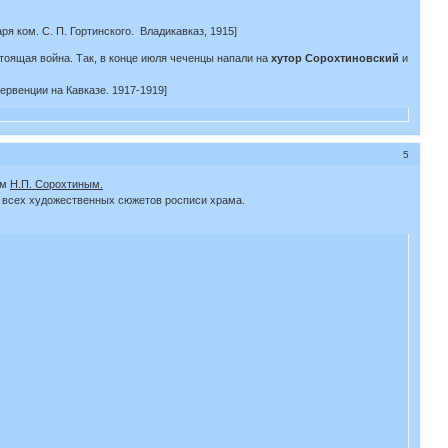
ря ком. С. П. Гортинского. Владикавказ, 1915]
тоящая война. Так, в конце июля чеченцы напали на
хутор Сорохтиновский
и
ервенции на Кавказе. 1917-1919]
5
ом
Н.П. Сорохтиным.
е всех художественных сюжетов росписи храма.