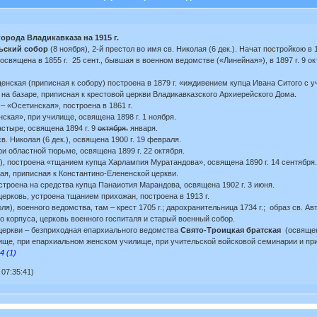
рода Владикавказа на 1915 г.
ьский собор
(8 ноября), 2-й престол во имя св. Николая (6 дек.). Начат постройкою в 
, освящена в 1855 г. 25 сент., бывшая в военном ведомстве («Линейная»), в 1897 г. 9
енская (приписная к собору) построена в 1879 г. «иждивением купца Ивана Ситого с 
я на базаре, приписная к крестовой церкви Владикавказского Архиерейского Дома.
 – «Осетинская», построена в 1861 г.
инская», при училище, освящена 1898 г. 1 ноября.
астыре, освящена 1894 г. 9
октября.
января.
св. Николая (6 дек.), освящена 1900 г. 19 февраля.
при областной тюрьме, освящена 1899 г. 22 октября.
), построена «тщанием купца Харлампия Муратандова», освящена 1890 г. 14 сентября.
ая, приписная к Константино-Елененской церкви.
устроена на средства купца Панаиотия Марандова, освящена 1902 г. 3 июня.
церковь, устроена тщанием прихожан, построена в 1913 г.
ля), военного ведомства, там – крест 1705 г.; дарохранительница 1734 г.; образ св. А
ого корпуса, церковь военного госпиталя и старый военный собор.
церкви – безприходная епархиального ведомства
Свято-Троицкая братская
(освящена
ище, при епархиальном женском училище, при учительской войсковой семинарии и при
4 (1)
07:35:41)