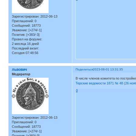
Зарегистрирован
: 2012-06-13
Приглашений:
0
Сообщений:
18773
Уважение:
[+274/-1]
Позитив:
[+383/-3]
Провел на форуме:
2 месяца 16 дней
Последний визит:
Сегодня 07:48:56
львович
Поделиться
2023-08-01 13:31:35
Модератор
В числе членов комитета по постройке
Терские ведомости 1871 № 48 (26 нояб
0
Зарегистрирован
: 2012-06-13
Приглашений:
0
Сообщений:
18773
Уважение:
[+274/-1]
Позитив:
[+383/-3]