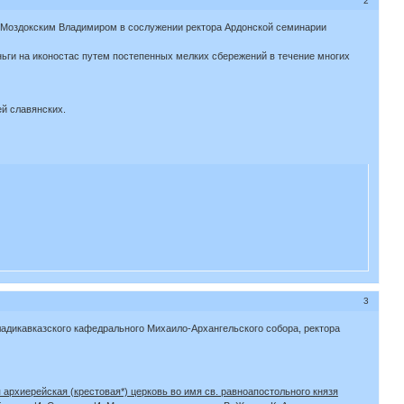
2
и Моздокским Владимиром в сослужении ректора Ардонской семинарии
ньги на иконостас путем постепенных мелких сбережений в течение многих
ей славянских.
3
ладикавказского кафедрального Михаило-Архангельского собора, ректора
архиерейская (крестовая*) церковь во имя св. равноапостольного князя