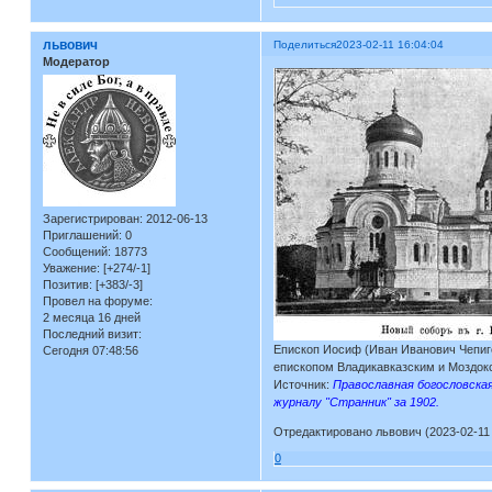
львович
Поделиться
2023-02-11 16:04:04
Модератор
Зарегистрирован
: 2012-06-13
Приглашений:
0
Сообщений:
18773
Уважение:
[+274/-1]
Позитив:
[+383/-3]
Провел на форуме:
2 месяца 16 дней
Последний визит:
Епископ Иосиф (Иван Иванович Чепиго
Сегодня 07:48:56
епископом Владикавказским и Моздок
Источник:
Православная богословская
журналу "Странник" за 1902.
Отредактировано львович (2023-02-11 
0