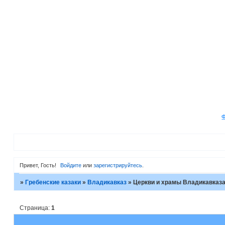
Привет, Гость!
Войдите
или
зарегистрируйтесь
.
»
Гребенские казаки
»
Владикавказ
»
Церкви и храмы Владикавказ
Страница:
1