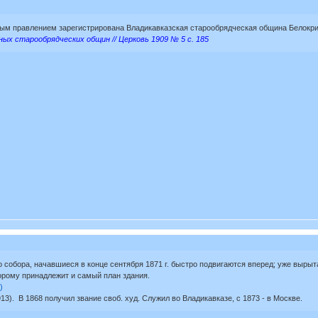
ым правлением зарегистрирована Владикавказская старообрядческая община Белокри
ых старообрядческих общин // Церковь 1909 № 5 с. 185
о собора, начавшиеся в конце сентября 1871 г. быстро подвигаются вперед; уже выр
оторому принадлежит и самый план здания.
)
13). В 1868 получил звание своб. худ. Служил во Владикавказе, с 1873 - в Москве.