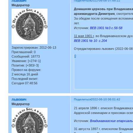
львович
Поделиться
2022-06-08 07:48:22
Модератор
Домашняя церковь при Владикавк
архимандрита Димитрия
, смотрите
За обедом после освящения вспомин
лет.
Источник:
ВЕВ 1901 №3 с.56-58
11 мая 1901 г
. во Владикавказском д
ВЕВ 1901 № 10 с.204
Зарегистрирован
: 2012-06-13
Отредактировано львович (2022-06-08 
Приглашений:
0
0
Сообщений:
18773
Уважение:
[+274/-1]
Позитив:
[+383/-3]
Провел на форуме:
2 месяца 16 дней
Последний визит:
Сегодня 07:48:56
львович
Поделиться
2022-06-10 06:01:42
Модератор
21 апреля 1896 г. епископ Владикавк
Ардонской семинарии и прихожан освя
Источник:
Владикавказские епархиаль
31 августа 1897 г. епископом Влади