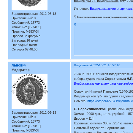
Владимира в г. Владикавказе.
Ему сосл
Источник:
Владикавказские епархиальн
Зарегистрирован
: 2012-06-13
*)
Крестовой называют домовую архиерейскую ц
Приглашений:
0
Сообщений:
18773
0
Уважение:
[+274/-1]
Позитив:
[+383/-3]
Провел на форуме:
2 месяца 16 дней
Последний визит:
Сегодня 07:48:56
львович
Поделиться
2022-10-21 16:57:10
Модератор
7 июня 1909 г. епископ Владикавказс
собора художником
Сорохтиным Н.П
Владикавказские епархиальные ведом
Сорохтин Николай Павлович (1840-1930
Владимирской губ., по одним сведения
Ссылка:
https://stapelia2784.livejourn
С. Сорохтиновское
Грозненский окру
Зарегистрирован
: 2012-06-13
Земли - 2000 дес., в т. ч. удобной - 157
Приглашений:
0
Дворов – 114.
Сообщений:
18773
Коренных жителей 305 м./217 ж. казаки,
Уважение:
[+274/-1]
Почтовый адрес: ст. Барятинская.
Позитив:
[+383/-3]
Расстояние от Владикавказа – 12, от уп