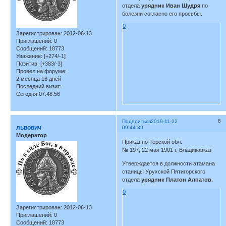
отдела
урядник Иван Шудря
по
болезни согласно его просьбы.
0
Зарегистрирован
: 2012-06-13
Приглашений:
0
Сообщений:
18773
Уважение:
[+274/-1]
Позитив:
[+383/-3]
Провел на форуме:
2 месяца 16 дней
Последний визит:
Сегодня 07:48:56
8
Поделиться
2019-11-22
львович
09:44:39
Модератор
Приказ по Терской обл.
№ 197, 22 мая 1901 г. Владикавказ
Утверждается в должности атамана
станицы Урухской Пятигорского
отдела
урядник Платон Алпатов.
0
Зарегистрирован
: 2012-06-13
Приглашений:
0
Сообщений:
18773