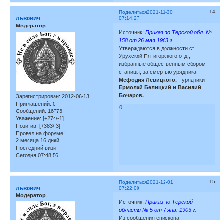
14
Поделиться
2021-11-30
львович
07:14:27
Модератор
Источник:
Приказ по Терской обл. №
158 от 26 мая 1903 г.
Утверждаются в должности ст.
Урухской Пятигорского отд.,
избранные общественным сбором
станицы, за смертью урядника
Мефодия Левицкого,
- урядники
Ермолай Белицкий и Василий
Бочаров.
Зарегистрирован
: 2012-06-13
Приглашений:
0
0
Сообщений:
18773
Уважение:
[+274/-1]
Позитив:
[+383/-3]
Провел на форуме:
2 месяца 16 дней
Последний визит:
Сегодня 07:48:56
15
Поделиться
2021-12-01
львович
07:22:00
Модератор
Источник:
Приказ по Терской
области № 5 от 7 янв. 1903 г.
Из сообщения епископа