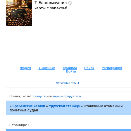
Т-Банк выпустил
i
карты с запахом!
Форум
Участники
Правила
Поиск
Регистрация
Войти
Активные темы
Привет, Гость!
Войдите
или
зарегистрируйтесь
.
»
Гребенские казаки
»
Урухская станица
»
Станичные атаманы и
почетные судьи
Страница:
1