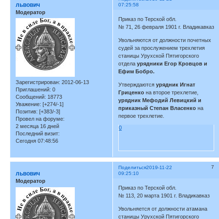
львович
07:25:58
Модератор
Приказ по Терской обл.
№ 71, 26 февраля 1901 г. Владикавказ
Увольняются от должности почетных
судей за прослужением трехлетия
станицы Урухской Пятигорского
отдела
урядники Егор Кровцов и
Ефим Бобро.
Зарегистрирован
: 2012-06-13
Утверждаются
урядник Игнат
Приглашений:
0
Гриценко
на второе трехлетие,
Сообщений:
18773
урядник Мефодий Левицкий и
Уважение:
[+274/-1]
приказный Степан Власенко
на
Позитив:
[+383/-3]
первое трехлетие.
Провел на форуме:
2 месяца 16 дней
0
Последний визит:
Сегодня 07:48:56
7
Поделиться
2019-11-22
львович
09:25:10
Модератор
Приказ по Терской обл.
№ 113, 20 марта 1901 г. Владикавказ
Увольняется от должности атамана
станицы Урухской Пятигорского