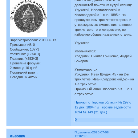
Список лиц, увольняемых от
должностей почетных судей станиц:
Урухской, Новопавловской и
Кисловодской с 1 янв. 1895 г., за
прослужением трехлетнего срока, и
утверждаемых вместо них на новое
трехлетие с того же времени, по
избранию сборов названных станиц.
Зарегистрирован
: 2012-06-13
Урухская
Приглашений:
0
Сообщений:
18773
Увольняются:
Уважение:
[+274/-1]
Урядники: Никита Грищенко, Андрей
Позитив:
[+383/-3]
Бочаров.
Провел на форуме:
2 месяца 16 дней
Утверждаются:
Последний визит:
Урядники: Иван Шудря, 45 - на 2-е
Сегодня 07:48:56
трехлетие; Иван Сидоровский,52 – на
1-е трехлетие;
Приказный Иван Власенко, 53 – на 1-
е трехлетие
Приказ по Терской области № 297 от
12 дек. 1894 г. // Терские ведомости
1894 № 149 (21 дек.)
0
20
Поделиться
2026-07-08
львович
12:02:08