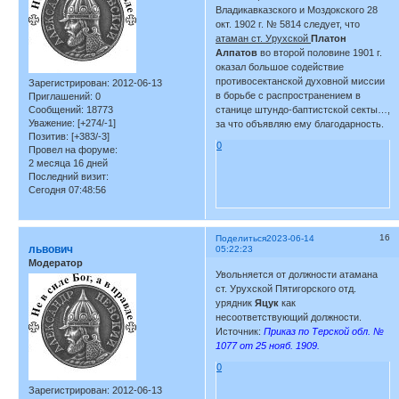
Владикавказского и Моздокского 28
окт. 1902 г. № 5814 следует, что
атаман ст. Урухской
Платон
Алпатов
во второй половине 1901 г.
оказал большое содействие
противосектанской духовной миссии
Зарегистрирован
: 2012-06-13
в борьбе с распространением в
Приглашений:
0
Сообщений:
18773
станице штундо-баптистской секты…,
Уважение:
[+274/-1]
за что объявляю ему благодарность.
Позитив:
[+383/-3]
0
Провел на форуме:
2 месяца 16 дней
Последний визит:
Сегодня 07:48:56
16
Поделиться
2023-06-14
львович
05:22:23
Модератор
Увольняется от должности атамана
ст. Урухской Пятигорского отд.
урядник
Яцук
как
несоответствующий должности.
Источник:
Приказ по Терской обл. №
1077 от 25 нояб. 1909.
0
Зарегистрирован
: 2012-06-13