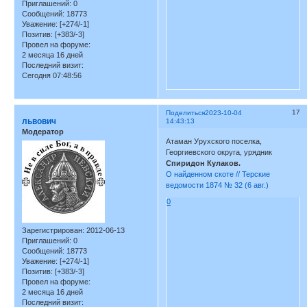
Приглашений:
0
Сообщений:
18773
Уважение:
[+274/-1]
Позитив:
[+383/-3]
Провел на форуме:
2 месяца 16 дней
Последний визит:
Сегодня 07:48:56
17
Поделиться
2023-10-04
львович
14:43:13
Модератор
Атаман Урухского поселка,
Георгиевского округа, урядник
Спиридон Кулаков.
О найденном скоте // Терские
ведомости 1874 № 32 (6 авг.)
0
Зарегистрирован
: 2012-06-13
Приглашений:
0
Сообщений:
18773
Уважение:
[+274/-1]
Позитив:
[+383/-3]
Провел на форуме:
2 месяца 16 дней
Последний визит: