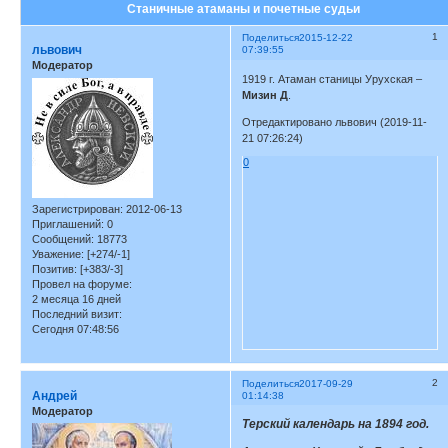
Станичные атаманы и почетные судьи
1
Поделиться
2015-12-22
львович
07:39:55
Модератор
1919 г. Атаман станицы Урухская –
Мизин Д
.
Отредактировано львович (2019-11-
21 07:26:24)
0
Зарегистрирован
: 2012-06-13
Приглашений:
0
Сообщений:
18773
Уважение:
[+274/-1]
Позитив:
[+383/-3]
Провел на форуме:
2 месяца 16 дней
Последний визит:
Сегодня 07:48:56
2
Поделиться
2017-09-29
Андрей
01:14:38
Модератор
Терский календарь на 1894 год.