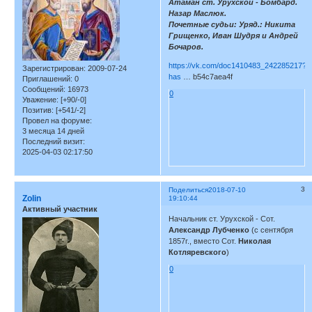
Атаман ст. Урухской - Бомбард.
Назар Маслюк.
Почетные судьи: Уряд.: Никита
Грищенко, Иван Шудря и Андрей
Бочаров.
https://vk.com/doc1410483_242285217?
Зарегистрирован
: 2009-07-24
has
… b54c7aea4f
Приглашений:
0
Сообщений:
16973
0
Уважение:
[+90/-0]
Позитив:
[+541/-2]
Провел на форуме:
3 месяца 14 дней
Последний визит:
2025-04-03 02:17:50
3
Поделиться
2018-07-10
Zolin
19:10:44
Активный участник
Начальник ст. Урухской - Сот.
Александр Лубченко
(с сентября
1857г., вместо Сот.
Николая
Котляревского
)
0