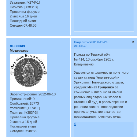
Уважение:
[+274/-1]
Позитив:
[+383/-3]
Провел на форуме:
2 месяца 16 дней
Последний визит:
Сегодня 07:48:56
9
Поделиться
2019-11-26
львович
08:48:17
Модератор
Приказ по Терской обл.
№ 414, 13 октября 1901 г.
Владикавказ
Удаляется от должности почетного
судьи станиц Георгиевской и
Урухской, Пятигорского отдела,
урядник
Игнат Гриценко
за
сочинение и писание от имени
Зарегистрирован
: 2012-06-13
разных лиц вздорных жалоб в
Приглашений:
0
станичный суд, в рассмотрении и
Сообщений:
18773
решении коих он впоследствии
Уважение:
[+274/-1]
принимал участие в качестве
Позитив:
[+383/-3]
председателя почетного суда.
Провел на форуме:
2 месяца 16 дней
0
Последний визит:
Сегодня 07:48:56