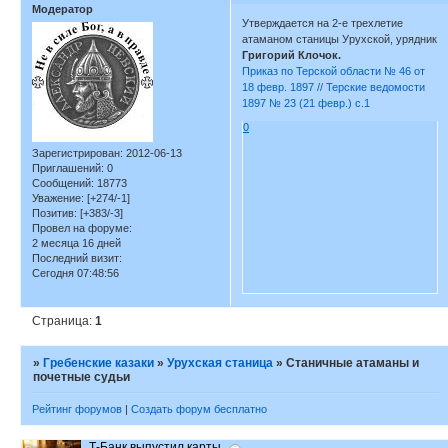
Модератор
Утверждается на 2-е трехлетие
атаманом станицы Урухской, урядник
Григорий Клочок.
Приказ по Терской области № 46 от
18 февр. 1897 // Терские ведомости
1897 № 23 (21 февр.) с.1
0
Зарегистрирован
: 2012-06-13
Приглашений:
0
Сообщений:
18773
Уважение:
[+274/-1]
Позитив:
[+383/-3]
Провел на форуме:
2 месяца 16 дней
Последний визит:
Сегодня 07:48:56
Страница:
1
»
Гребенские казаки
»
Урухская станица
»
Станичные атаманы и
почетные судьи
Рейтинг форумов
|
Создать форум бесплатно
Т-Банк выпустил карты