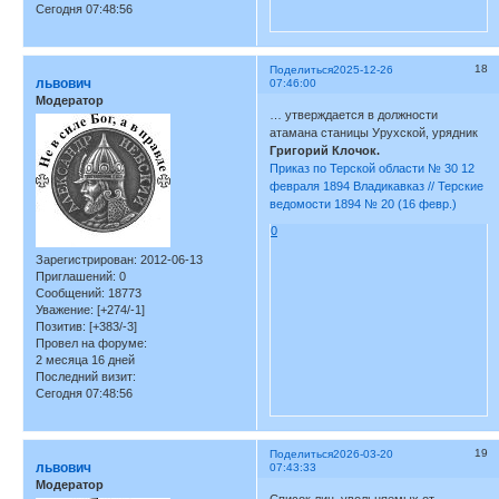
Сегодня 07:48:56
18
Поделиться
2025-12-26
львович
07:46:00
Модератор
… утверждается в должности
атамана станицы Урухской, урядник
Григорий Клочок.
Приказ по Терской области № 30 12
февраля 1894 Владикавказ // Терские
ведомости 1894 № 20 (16 февр.)
0
Зарегистрирован
: 2012-06-13
Приглашений:
0
Сообщений:
18773
Уважение:
[+274/-1]
Позитив:
[+383/-3]
Провел на форуме:
2 месяца 16 дней
Последний визит:
Сегодня 07:48:56
19
Поделиться
2026-03-20
львович
07:43:33
Модератор