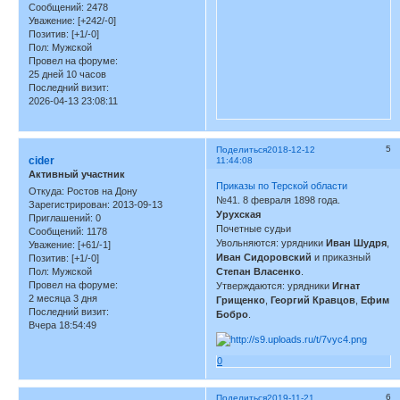
Сообщений:
2478
Уважение:
[+242/-0]
Позитив:
[+1/-0]
Пол:
Мужской
Провел на форуме:
25 дней 10 часов
Последний визит:
2026-04-13 23:08:11
5
Поделиться
2018-12-12
cider
11:44:08
Активный участник
Приказы по Терской области
Откуда:
Ростов на Дону
№41. 8 февраля 1898 года.
Зарегистрирован
: 2013-09-13
Урухская
Приглашений:
0
Почетные судьи
Сообщений:
1178
Увольняются: урядники
Иван Шудря
,
Уважение:
[+61/-1]
Иван Сидоровский
и приказный
Позитив:
[+1/-0]
Пол:
Мужской
Степан Власенко
.
Провел на форуме:
Утверждаются: урядники
Игнат
2 месяца 3 дня
Грищенко
,
Георгий Кравцов
,
Ефим
Последний визит:
Бобро
.
Вчера 18:54:49
0
6
Поделиться
2019-11-21