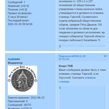
основании ст. 129 п.1 и 137
Сообщений:
7
положения об общественном
Уважение:
[+0/-0]
управлении станиц казачьих войск
Позитив:
[+0/-0]
утверждается в должности атамана
Провел на форуме:
3 часа 30 минут
станицы Тарской, Сунженского
Последний визит:
отдела избранный общественным
2021-01-20 09:54:56
сбором, урядник Петр Дашков. Об
этом объявляю по области для
сведения и должного исполнения. вр.
генерал губернатор Терской области
генерал лейтенант( Колюбакин ?)
0
12
Поделиться
2019-11-30
львович
07:01:34
Модератор
Есаул ТКВ
Ваше сообщение должно быть в теме
атаманы станицы Тарской, а не
Урухской. Смотрите
атаманы
станицы
0
Зарегистрирован
: 2012-06-13
Приглашений:
0
Сообщений:
18773
Уважение:
[+274/-1]