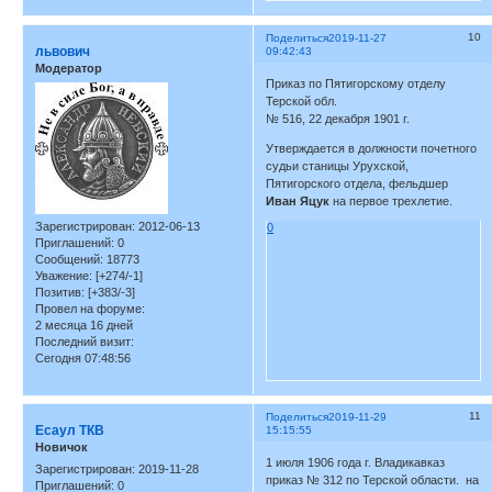
10
Поделиться
2019-11-27
львович
09:42:43
Модератор
Приказ по Пятигорскому отделу
Терской обл.
№ 516, 22 декабря 1901 г.
Утверждается в должности почетного
судьи станицы Урухской,
Пятигорского отдела, фельдшер
Иван Яцук
на первое трехлетие.
Зарегистрирован
: 2012-06-13
0
Приглашений:
0
Сообщений:
18773
Уважение:
[+274/-1]
Позитив:
[+383/-3]
Провел на форуме:
2 месяца 16 дней
Последний визит:
Сегодня 07:48:56
11
Поделиться
2019-11-29
Есаул ТКВ
15:15:55
Новичок
1 июля 1906 года г. Владикавказ
Зарегистрирован
: 2019-11-28
приказ № 312 по Терской области. на
Приглашений:
0