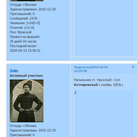
Откуда:
г.Москва
Зарегистрирован
: 2015-12-23
Приглашений:
0
Сообщений:
2478
Уважение:
[+242/-0]
Позитив:
[+1/-0]
Пол:
Мужской
Провел на форуме:
25 дней 10 часов
Последний визит:
2026-04-13 23:08:11
4
Поделиться
2018-10-04
Zolin
14:18:38
Активный участник
Начальник ст. Урухской - Сот.
Котляревский
( ноябрь 1853г.)
0
Откуда:
г.Москва
Зарегистрирован
: 2015-12-23
Приглашений:
0