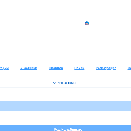
Форум
Участники
Правила
Поиск
Регистрация
В
Активные темы
Род Кульбицких