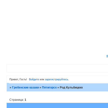
Привет, Гость!
Войдите
или
зарегистрируйтесь
.
»
Гребенские казаки
»
Пятигорск
»
Род Кульбицких
Страница:
1