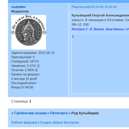
львович
Поделиться
2015-12-08 10:42:42
Модератор
Кульбицкий Георгий Александрови
корпусе. В эмиграции в Югославии. Ок
/88–12; 208/
Историк С. В. Волков. База данных «У
0
Зарегистрирован
: 2012-06-13
Приглашений:
0
Сообщений:
18773
Уважение:
[+274/-1]
Позитив:
[+383/-3]
Провел на форуме:
2 месяца 16 дней
Последний визит:
Вчера 07:48:56
Страница:
1
»
Гребенские казаки
»
Пятигорск
»
Род Кульбицких
Рейтинг форумов
|
Создать форум бесплатно