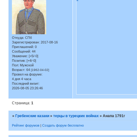
Откуда:
СПб
Зарегистрирован
: 2017-08-16
Приглашений:
0
Сообщений:
44
Уважение:
[+5/-0]
Позитив:
[+4/-0]
Пол:
Мужской
Возраст:
64
[1962-04-02]
Провел на форуме:
4 дня 4 часа
Последний визит:
2026-08-05 23:26:46
Страница:
1
»
Гребенские казаки
»
терцы в турецких войнах
»
Анапа 1791г
Рейтинг форумов
|
Создать форум бесплатно