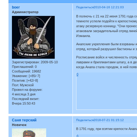
boer
Поделиться
2010-04-16 12:21:03
Администратор
В полночь с 21 на 22 июня 1791 года 
темноте успели подойти к крепостному
атаку резервную конницу. "Они пронес
атаковали заградительный отряд линей
Измаила.
Анапские укрепления были взорваны и
отряд, который разрушил бастионы и з
Росписание войск и численность отря
Зарегистрирован
: 2009-05-10
лаврами и бриллиантами шпагу, а в де
Приглашений:
0
когда Анапа стала городом, в ней по
Сообщений:
19682
0
Уважение:
[+85/-7]
Позитив:
[+42/-8]
Пол:
Мужской
Провел на форуме:
4 месяца 3 дня
Последний визит:
Вчера 15:50:43
Саня терский
Поделиться
2018-07-21 01:15:12
Новичок
В 1791 году, при взятии крепости Ана
0