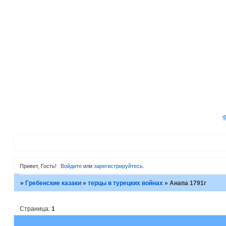
Привет, Гость!
Войдите
или
зарегистрируйтесь
.
»
Гребенские казаки
»
терцы в турецких войнах
»
Анапа 1791г
Страница:
1