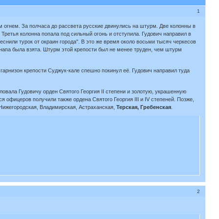
1
м огнем. За полчаса до рассвета русские двинулись на штурм. Две колонны в
 Третья колонна попала под сильный огонь и отступила. Гудович направил в
еснили турок от окраин города". В это же время около восьми тысяч черкесов
Анапа была взята. Штурм этой крепости был не менее труден, чем штурм
гарнизон крепости Суджук-кале спешно покинул её. Гудович направил туда
овала Гудовичу орден Святого Георгия II степени и золотую, украшенную
 офицеров получили также ордена Святого Георгия III и IV степеней. Позже,
, Нижегородская, Владимирская, Астраханская,
Терская, Гребенская
.
2