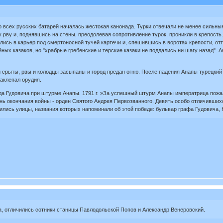
со всех русских батарей началась жестокая канонада. Турки отвечали не менее сильны
 рву и, поднявшись на стены, преодолевая сопротивление турок, проникли в крепость.
лись в карьер под смертоносной тучей картечи и, спешившись в воротах крепости, отт
ных казаков, но "храбрые гребенские и терские казаки не поддались ни шагу назад". 
 срыты, рвы и колодцы засыпаны и город предан огню. После падения Анапы турецкий 
аклепал орудия.
да Гудовича при штурме Анапы. 1791 г. »За успешный штурм Анапы императрица пожал
нь окончания войны - орден Святого Андрея Первозванного. Девять особо отличившихся
явились улицы, названия которых напоминали об этой победе: бульвар графа Гудовича
па, отличились сотники станицы Павлодольской Попов и Александр Венеровский.