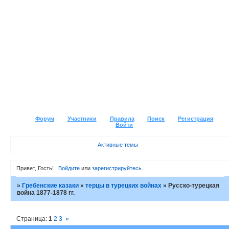
Форум
Участники
Правила
Поиск
Регистрация
Войти
Активные темы
Привет, Гость!
Войдите
или
зарегистрируйтесь
.
»
Гребенские казаки
»
терцы в турецких войнах
»
Русско-турецкая
война 1877-1878 гг.
Страница:
1
2
3
»