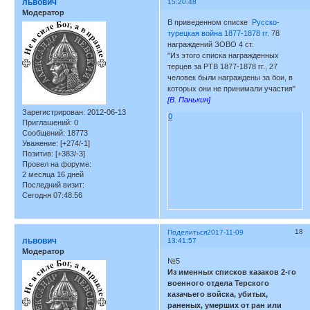
львович
15:20:48
Модератор
В приведенном списке
Русско-
турецкая война 1877-1878 гг.
78
награждений ЗОВО 4 ст.
"Из этого списка награжденных
терцев за РТВ 1877-1878 гг., 27
человек были награждены за бои, в
которых они не принимали участия"
[В. Панькин]
Зарегистрирован
: 2012-06-13
0
Приглашений:
0
Сообщений:
18773
Уважение:
[+274/-1]
Позитив:
[+383/-3]
Провел на форуме:
2 месяца 16 дней
Последний визит:
Сегодня 07:48:56
18
Поделиться
2017-11-09
львович
13:41:57
Модератор
№5
Из именных списков казаков 2-го
военного отдела Терского
казачьего войска, убитых,
раненых, умерших от ран или