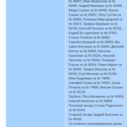
№ 48947, Иван Медянский за №
49495, Андрей Маковкин за № 49498,
Фёдор Сурков за № 49499, Лукьян
Саенко за № 55657, Пётр Суслов за
№ 55666, Поликарп Миргородский за
№ 55674, Трофим Воробьёв за №
56728, Алексей Русинов за № 56750,
Андрей Бо-гданчиков за № 57901,
Степан Поляков за № 58982,
Самойло Козицкий за № 58983, Ми-
хайло Фотьянов за № 59000, Дмитрий
Коптев за № 59004, Емельян
Горепекин за № 59106, Николай
Лисичкин за № 59409, Поликарп
Ельков за № 59294, Павел Киркол за
№ 59295, Трифон Мигунов за №
59442, Егор Михалев за № 61256,
Иван Кудрявцев за № 74890,
Тимофей Чумик за № 74893, Захар
Потапов за № 74895, Максим Ельков
за № 81215.
Трубачи: Пётр Матвиенко за № 49440,
Алексей Казачков за № 59009.
Полковой писарь Степан Подкотилин
за № 50441.
Старший писарь Андрей Безсонов за
№ 49438.
За отличия в разновременных делах