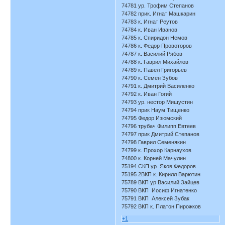
74781 ур. Трофим Степанов
74782 прик. Игнат Машкарин
74783 к. Игнат Реутов
74784 к. Иван Иванов
74785 к. Спиридон Немов
74786 к. Федор Провоторов
74787 к. Василий Рябов
74788 к. Гаврил Михайлов
74789 к. Павел Григорьев
74790 к. Семен Зубов
74791 к. Дмитрий Василенко
74792 к. Иван Гогий
74793 ур. нестор Мишустин
74794 прик Наум Тищенко
74795 Федор Изюмский
74796 трубач Филипп Евтеев
74797 прик Дмитрий Степанов
74798 Гаврил Семенякин
74799 к. Прохор Карнаухов
74800 к. Корней Мачулин
75194 СКП ур. Яков Федоров
75195 2ВКП к. Кирилл Варютин
75789 ВКП ур Василий Зайцев
75790 ВКП Иосиф Игнатенко
75791 ВКП Алексей Зубак
75792 ВКП к. Платон Пирожков
+1