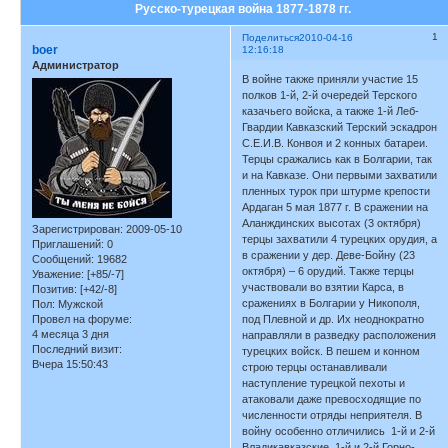
Русско-турецкая война 1877-1878 гг.
1
Поделиться
2010-04-16
boer
12:16:18
Администратор
В войне также приняли участие 15
полков 1-й, 2-й очередей Терского
казачьего войска, а также 1-й Леб-
Гвардии Кавказский Терский эскадрон
С.Е.И.В. Конвоя и 2 конных батареи.
Терцы сражались как в Болгарии, так
и на Кавказе. Они первыми захватили
пленных турок при штурме крепости
Ардаган 5 мая 1877 г. В сражении на
Аланждинских высотах (3 октября)
Зарегистрирован
: 2009-05-10
терцы захватили 4 турецких орудия, а
Приглашений:
0
в сражении у дер. Деве-Бойну (23
Сообщений:
19682
октября) – 6 орудий. Также терцы
Уважение:
[+85/-7]
участвовали во взятии Карса, в
Позитив:
[+42/-8]
сражениях в Болгарии у Никополя,
Пол:
Мужской
Провел на форуме:
под Плевной и др. Их неоднократно
4 месяца 3 дня
направляли в разведку расположения
Последний визит:
турецких войск. В пешем и конном
Вчера 15:50:43
строю терцы останавливали
наступление турецкой пехоты и
атаковали даже превосходящие по
численности отряды неприятеля. В
войну особенно отличились 1-й и 2-й
Владикавказские, 1-й и 2-й Горно-