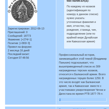
wat написал(а):
По каждому из казаков
(идентификация по
номеру в данном списке)
нужно указать:
уточненные фамилия и
имя, отчество, год
Зарегистрирован
: 2012-06-13
рождения, станица, чин,
Приглашений:
0
подразделение (или по
Сообщений:
18773
крайней мере Дунайская
Уважение:
[+274/-1]
или Кавказская армия)
Позитив:
[+383/-3]
Провел на форуме:
2 месяца 16 дней
Последний визит:
Профессиональный историк,
Сегодня 07:48:56
занимающийся этой темой (Владимир
Панькин) подсказывает, что
вышеприведенный список из 309
награжденных терских казаков,
относится к Балканской армии. Всего
награжденных терцев более 1250. В
это число входят как Балканская
армия, так и Кавказская вместе с
участниками умиротворения Чечни и
Дагестана во время РТВ 1877-78 гг.
0