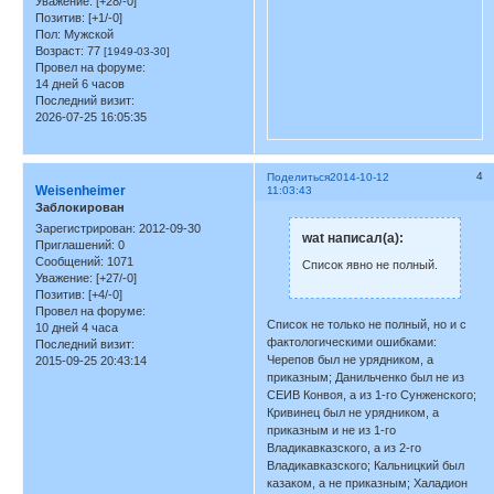
Уважение:
[+28/-0]
Позитив:
[+1/-0]
Пол:
Мужской
Возраст:
77
[1949-03-30]
Провел на форуме:
14 дней 6 часов
Последний визит:
2026-07-25 16:05:35
4
Поделиться
2014-10-12
Weisenheimer
11:03:43
Заблокирован
Зарегистрирован
: 2012-09-30
wat написал(а):
Приглашений:
0
Сообщений:
1071
Список явно не полный.
Уважение:
[+27/-0]
Позитив:
[+4/-0]
Провел на форуме:
Список не только не полный, но и с
10 дней 4 часа
фактологическими ошибками:
Последний визит:
Черепов был не урядником, а
2015-09-25 20:43:14
приказным; Данильченко был не из
СЕИВ Конвоя, а из 1-го Сунженского;
Кривинец был не урядником, а
приказным и не из 1-го
Владикавказского, а из 2-го
Владикавказского; Кальницкий был
казаком, а не приказным; Халадион