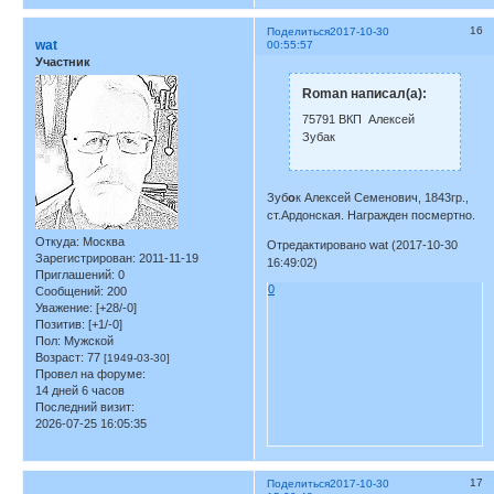
16
Поделиться
2017-10-30
wat
00:55:57
Участник
Roman написал(а):
75791 ВКП Алексей
Зубак
Зуб
о
к Алексей Семенович, 1843гр.,
ст.Ардонская. Награжден посмертно.
Откуда:
Москва
Отредактировано wat (2017-10-30
Зарегистрирован
: 2011-11-19
16:49:02)
Приглашений:
0
0
Сообщений:
200
Уважение:
[+28/-0]
Позитив:
[+1/-0]
Пол:
Мужской
Возраст:
77
[1949-03-30]
Провел на форуме:
14 дней 6 часов
Последний визит:
2026-07-25 16:05:35
17
Поделиться
2017-10-30