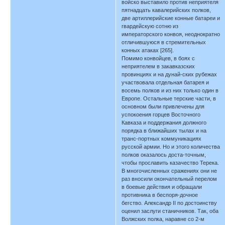
войско выставило против неприятеля
пятнадцать кавалерийских полков,
две артиллерийские конные батареи и
гвардейскую сотню из
императорского конвоя, неоднократно
отличившуюся в стремительных
конных атаках [265].
Помимо конвойцев, в боях с
неприятелем в закавказских
провинциях и на дунай-ских рубежах
участвовала отдельная батарея и
восемь полков и из них только один в
Европе. Остальные терские части, в
основном были привлечены для
успокоения горцев Восточного
Кавказа и поддержания должного
порядка в ближайших тылах и на
транс-портных коммуникациях
русской армии. Но и этого количества
полков оказалось доста-точным,
чтобы прославить казачество Терека.
В многочисленных сражениях они не
раз вносили окончательный перелом
в боевые действия и обращали
противника в беспоря-дочное
бегство. Александр II по достоинству
оценил заслуги станичников. Так, оба
Волжских полка, наравне со 2-м