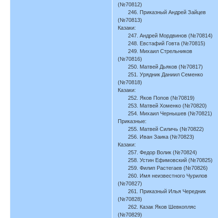
(№70812)
246. Приказный Андрей Зайцев
(№70813)
Казаки:
247. Андрей Мордвинов (№70814)
248. Евстафий Говта (№70815)
249. Михаил Стрельников
(№70816)
250. Матвей Дьяков (№70817)
251. Урядник Даниил Семенко
(№70818)
Казаки:
252. Яков Попов (№70819)
253. Матвей Хоменко (№70820)
254. Михаил Чернышев (№70821)
Приказные:
255. Матвей Силичь (№70822)
256. Иван Заика (№70823)
Казаки:
257. Федор Волик (№70824)
258. Устин Ефимовский (№70825)
259. Филип Растегаев (№70826)
260. Имя неизвестного Чурилов
(№70827)
261. Приказный Илья Чередник
(№70828)
262. Казак Яков Шевкопляс
(№70829)