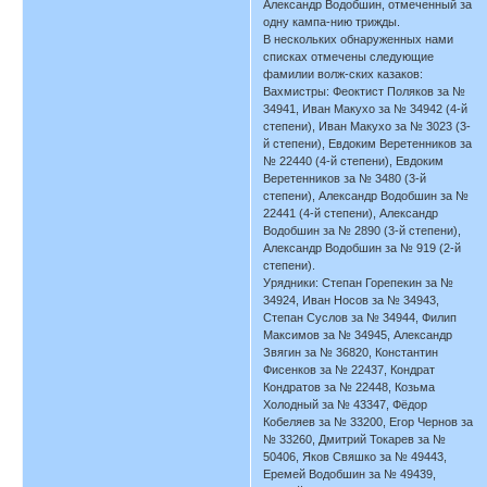
Александр Водобшин, отмеченный за
одну кампа-нию трижды.
В нескольких обнаруженных нами
списках отмечены следующие
фамилии волж-ских казаков:
Вахмистры: Феоктист Поляков за №
34941, Иван Макухо за № 34942 (4-й
степени), Иван Макухо за № 3023 (3-
й степени), Евдоким Веретенников за
№ 22440 (4-й степени), Евдоким
Веретенников за № 3480 (3-й
степени), Александр Водобшин за №
22441 (4-й степени), Александр
Водобшин за № 2890 (3-й степени),
Александр Водобшин за № 919 (2-й
степени).
Урядники: Степан Горепекин за №
34924, Иван Носов за № 34943,
Степан Суслов за № 34944, Филип
Максимов за № 34945, Александр
Звягин за № 36820, Константин
Фисенков за № 22437, Кондрат
Кондратов за № 22448, Козьма
Холодный за № 43347, Фёдор
Кобеляев за № 33200, Егор Чернов за
№ 33260, Дмитрий Токарев за №
50406, Яков Свяшко за № 49443,
Еремей Водобшин за № 49439,