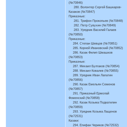
(№70846)
280. Волонтер Сергей Башкаров-
Казаков (№70847)
Приказные:
281. Трифон Прокопьев (№70848)
282. Петр Сувухин (№70849)
283. Урядник Василий Галаев
(№70850)
Приказные:
284. Степан Шевцов (№70851)
285. Корней Ивановский (№70852)
286. Казак Филип Шмашков
(№70853)
Приказные:
287. Михаил Булгаков (№70854)
288. Михаил Ковалев (№70855)
289. Урядник Иван Лапатин
(№70856)
290. Казак Емельян Семенов
(№70857)
291. Приказный Ермолай
Фоменский (№70858)
292. Казак Козьма Подкатилин
(№70859)
293. Урядник Козьма Лащенов
(№72531)
Казаки:
294. Епифан Чериков (№72532)