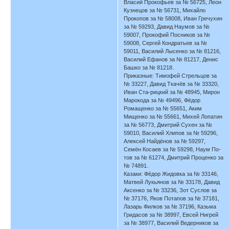
Власий Прокофьев за № 56725, Леон
Кузнецов за № 56731, Михайло
Прокопов за № 58008, Иван Гречухин
за № 59293, Давид Наумов за №
59007, Прокофий Посников за №
59008, Сергей Кондратьев за №
59011, Василий Лысенко за № 81216,
Василий Ефанов за № 81217, Денис
Башко за № 81218.
Приказные: Тимофей Стрельцов за
№ 33227, Давид Ткачёв за № 33320,
Иван Ста-рицкий за № 48945, Мирон
Марокода за № 49496, Фёдор
Ромащенко за № 55651, Аким
Мищенко за № 55661, Михей Лопатин
за № 56773, Дмитрий Сухен за №
59010, Василий Хлипов за № 59296,
Алексей Найдёнов за № 59297,
Семён Косаев за № 59298, Наум По-
тов за № 61274, Дмитрий Проценко за
№ 74891.
Казаки: Фёдор Жидовка за № 33146,
Матвей Лукьянов за № 33178, Давид
Аксенко за № 33236, Зот Суслов за
№ 37176, Яков Потапов за № 37181,
Лазарь Филков за № 37196, Казьма
Гридасов за № 38997, Евсей Нигрей
за № 38977, Василий Ведерников за