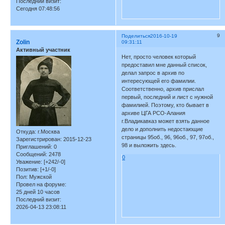
Последний визит:
Сегодня 07:48:56
9
Поделиться
2016-10-19
Zolin
09:31:11
Активный участник
Нет, просто человек который
предоставил мне данный список,
делал запрос в архив по
интересующей его фамилии.
Соответственно, архив прислал
первый, последний и лист с нужной
фамилией. Поэтому, кто бывает в
архиве ЦГА РСО-Алания
г.Владикавказ может взять данное
дело и дополнить недостающие
Откуда:
г.Москва
страницы 95об., 96, 96об., 97, 97об.,
Зарегистрирован
: 2015-12-23
98 и выложить здесь.
Приглашений:
0
Сообщений:
2478
0
Уважение:
[+242/-0]
Позитив:
[+1/-0]
Пол:
Мужской
Провел на форуме:
25 дней 10 часов
Последний визит:
2026-04-13 23:08:11