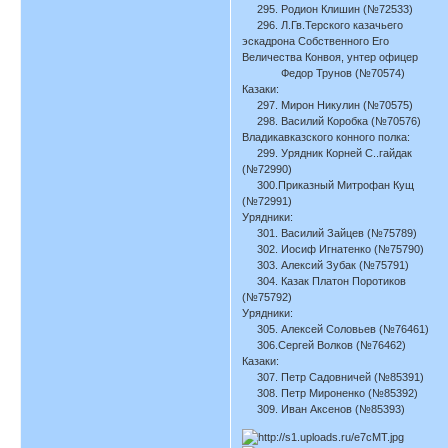
295. Родион Клишин (№72533)
296. Л.Гв.Терского казачьего
эскадрона Собственного Его
Величества Конвоя, унтер офицер
Федор Трунов (№70574)
Казаки:
297. Мирон Никулин (№70575)
298. Василий Коробка (№70576)
Владикавказского конного полка:
299. Урядник Корней С..гайдак
(№72990)
300.Приказный Митрофан Кущ
(№72991)
Урядники:
301. Василий Зайцев (№75789)
302. Иосиф Игнатенко (№75790)
303. Алексий Зубак (№75791)
304. Казак Платон Поротиков
(№75792)
Урядники:
305. Алексей Соловьев (№76461)
306.Сергей Волков (№76462)
Казаки:
307. Петр Садовничей (№85391)
308. Петр Мироненко (№85392)
309. Иван Аксенов (№85393)