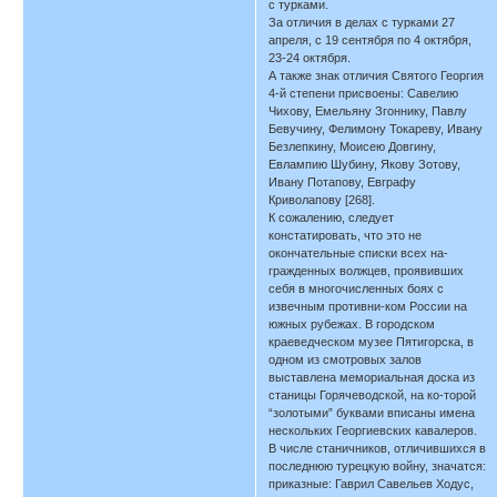
с турками.
За отличия в делах с турками 27
апреля, с 19 сентября по 4 октября,
23-24 октября.
А также знак отличия Святого Георгия
4-й степени присвоены: Савелию
Чихову, Емельяну Згоннику, Павлу
Бевучину, Фелимону Токареву, Ивану
Безлепкину, Моисею Довгину,
Евлампию Шубину, Якову Зотову,
Ивану Потапову, Евграфу
Криволапову [268].
К сожалению, следует
констатировать, что это не
окончательные списки всех на-
гражденных волжцев, проявивших
себя в многочисленных боях с
извечным противни-ком России на
южных рубежах. В городском
краеведческом музее Пятигорска, в
одном из смотровых залов
выставлена мемориальная доска из
станицы Горячеводской, на ко-торой
“золотыми” буквами вписаны имена
нескольких Георгиевских кавалеров.
В числе станичников, отличившихся в
последнюю турецкую войну, значатся:
приказные: Гаврил Савельев Ходус,