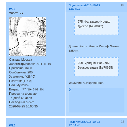
10
Поделиться
2016-10-19
wat
12:04:17
Участник
275. Фельдшер Иосиф
Дусепо (№70842)
Должно быть: Джепа Иосиф Фомич
1854гр.
Откуда:
Москва
268. Урядник Василий
Зарегистрирован
: 2011-11-19
Васкресенцев (№70835)
Приглашений:
0
Сообщений:
200
Уважение:
[+28/-0]
Позитив:
[+1/-0]
Фамилия Выскребенцев
Пол:
Мужской
Возраст:
77
[1949-03-30]
0
Провел на форуме:
14 дней 6 часов
Последний визит:
2026-07-25 16:05:35
11
Поделиться
2016-10-22
wat
12:34:45