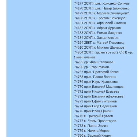
74177 2СКП прик. Хрисанф Сочнев
74178 2СКП прик. Назар Борисенко
74179 2СКП к. Маркел Снимицков?
74180 2СКП к. Трофим Чеченцов
74181 2СКП к. Афанасий Салмин
74182 2СКП к. Абрам Дураков
74183 2СКП к. Роман Лащенко
74184 2СКП к. Захар Клесов
74194 2ВКП к. Матвей Гласовец
74510 2СКП к. Михаил Шаламов
74764 2СКП (далее все из 2 СКП) ур.
Яков Голенев
74765 ур. Иван Степанов
74766 ур. Егор Рожков
74767 прик. Прокофий Котов
74768 прик. Павел Ловягин
74769 прик Наум Красников
74770 прик Василий Маслевцов
74771 прик Николай Елисеев
74772 прик Василий афанасьев
74773 прик Ефим Литвинов
74774 прик Егор Недосеков
74775 прик Иван Ерыгин
74776 к. Григорий Бугаев
74777 к. Ефим Провоторов
74778 к. Павел Золин
74779 к. Никита Морев
74780 к. Василий Кирин