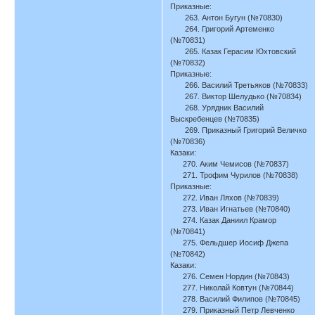
Приказные:
263. Антон Бугун (№70830)
264. Григорий Артеменко
(№70831)
265. Казак Герасим Юхтовский
(№70832)
Приказные:
266. Василий Третьяков (№70833)
267. Виктор Шелудько (№70834)
268. Урядник Василий
Выскребенцев (№70835)
269. Приказный Григорий Величко
(№70836)
Казаки:
270. Аким Чемисов (№70837)
271. Трофим Чурилов (№70838)
Приказные:
272. Иван Ляхов (№70839)
273. Иван Игнатьев (№70840)
274. Казак Даниил Крамор
(№70841)
275. Фельдшер Иосиф Джепа
(№70842)
Казаки:
276. Семен Нордин (№70843)
277. Николай Ковтун (№70844)
278. Василий Филипов (№70845)
279. Приказный Петр Левченко