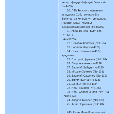
унтер офицер Мефодий Левицкий
(№2489)
10. Л.Гв.Терского казачьего
эскадрона Собственного Его
Величества Конвоя, унтер офицер
Леонтий Орел (№2561)
Владикавказского конного полка:
11. Урядник Иван Кугучков
(№2571)
Вахмистры:
12. Николай Коняхин (№4125)
13. Василий Жук (№4126)
14. Семен Кикоть (№4127)
Урядники:
15. Григорий Царяпин (№4128)
16. Петр Кузовлев (№4129)
17. Василий Зайцев (№4130)
18. Михаил Храмов (№4131)
19. Василий Сафонов (№4132)
20. Ефим Панчев (№4133)
21. Даниил Лях (№4134)
22. Иван Екушев (№4135)
23. Иван Совершеннов (№4136)
Приказные:
24. Андрей Токарев (№4139)
25. Аким Черкашин (№4140)
.........................................................
245. Казак Иван Ковалевский