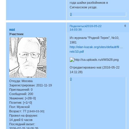
года шайки разбойников в
Сигнахском уезде.
0
6
Поделиться
2016-05-22
wat
14:03:36
Участник
Из журнала "Родной Терек", №10,
1981
http://elan-kazak.org/sites/default/fil …
rek/10.pdf
Отредактировано wat (2016-05-22
14:11:28)
0
Откуда:
Москва
Зарегистрирован
: 2011-11-19
Приглашений:
0
Сообщений:
200
Уважение:
[+28/-0]
Позитив:
[+1/-0]
Пол:
Мужской
Возраст:
77
[1949-03-30]
Провел на форуме:
14 дней 6 часов
Последний визит:
2026-07-25 16:05:35