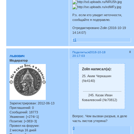
P.s. если кто увидит неточности,
сообщайте я подправлю.
Отредактировано Zolin (2016-10-19
14:14:07)
+1
8
Поделиться
2016-10-18
львович
20:17:03
Модератор
Zolin написал(а):
25. Аким Черкашин
(№4140)
.........................................................
245. Казак Иван
Ковалевский (№70812)
Зарегистрирован
: 2012-06-13
Приглашений:
0
Сообщений:
18773
Вопрос. Чем вызван разрыв, в деле
Уважение:
[+274/-1]
часть листов утеряна?
Позитив:
[+383/-3]
Провел на форуме:
0
2 месяца 16 дней