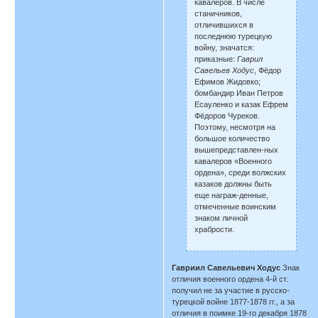
кавалеров. В числе
станичников,
отличившихся в
последнюю турецкую
войну, значатся:
приказные:
Гаврил
Савельев Ходус
, Фёдор
Ефимов Жидовко;
бомбандир Иван Петров
Есауленко и казак Ефрем
Фёдоров Чуреков.
Поэтому, несмотря на
большое количество
вышепредставлен-ных
кавалеров «Военного
ордена», среди волжских
казаков должны быть
еще награж-денные,
отмеченные воинским
знаком личной
храбрости.
Гавриил Савельевич Ходус
Знак
отличия военного ордена 4-й ст.
получил не за участие в русско-
турецкой войне 1877-1878 гг., а за
отличия в поимке 19-го декабря 1878