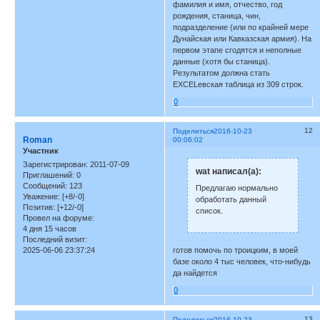
фамилия и имя, отчество, год
рождения, станица, чин,
подразделение (или по крайней мере
Дунайская или Кавказская армия). На
первом этапе сгодятся и неполные
данные (хотя бы станица).
Результатом должна стать
EXCELевская таблица из 309 строк.
0
12
Поделиться
2016-10-23
Roman
00:06:02
Участник
Зарегистрирован
: 2011-07-09
wat написал(а):
Приглашений:
0
Сообщений:
123
Предлагаю нормально
Уважение:
[+8/-0]
обработать данный
Позитив:
[+12/-0]
список.
Провел на форуме:
4 дня 15 часов
Последний визит:
готов помочь по троицким, в моей
2025-06-06 23:37:24
базе около 4 тыс человек, что-нибудь
да найдется
0
13
Поделиться
2016-10-23