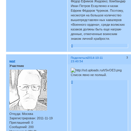
Фёдор Ефимов Жидовко; бомбандир
Иван Петров Есауленко и казак
Ефрем Фёдоров Чуреков. Поэтому,
несмотря на большое количество
вышепредставлен-ных кавалеров
«Военного ордена», среди волжских
казаков должны быть еще награж-
денные, отмеченные воинским
знаком личной храбрости.
0
3
Поделиться
2014-10-11
wat
23:40:54
Участник
Список явно не полный.
0
Откуда:
Москва
Зарегистрирован
: 2011-11-19
Приглашений:
0
Сообщений:
200