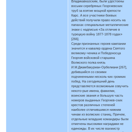
Владикавказским, были удостоены
восьми серебряных Георгиевских
труб за взятие мощной крепости
Карс. А все участники боевых
действий получили право носить на
папахах специальные металлические
знаки с надписью «За отличие в
турецкую войну 1877-1878 годах»
[266].
Среди признанных героев кампании
значится и кавалер ордена Святого
великому-ченика и Победоносца
Георгия войсковой старшина
Волжского полка князь
И.М.Джамбакуриан-Орбелиани [267],
добившийся со своими
подчиненными несколь-ких громких
побед. На сегодняшний день
представляется возможным озвучить
некото-рые имена, фамилии,
воинские звания и большую часть
номеров выданных Георгиев-ских
крестов различных степеней
наиболее отличившимся нижним
чинам из волжских станиц. Причем,
отдельные младшие командиры были
отмечены высокими наградами не
единожды. В их числе вахмистр