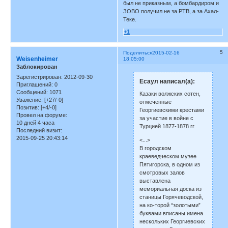
был не приказным, а бомбардиром и
ЗОВО получил не за РТВ, а за Ахал-
Теке.
+1
5
Поделиться
2015-02-16
Weisenheimer
18:05:00
Заблокирован
Зарегистрирован
: 2012-09-30
Есаул написал(а):
Приглашений:
0
Сообщений:
1071
Казаки волжских сотен,
Уважение:
[+27/-0]
отмеченные
Позитив:
[+4/-0]
Георгиевскими крестами
Провел на форуме:
за участие в войне с
10 дней 4 часа
Турцией 1877-1878 гг.
Последний визит:
2015-09-25 20:43:14
<...>
В городском
краеведческом музее
Пятигорска, в одном из
смотровых залов
выставлена
мемориальная доска из
станицы Горячеводской,
на ко-торой “золотыми”
буквами вписаны имена
нескольких Георгиевских