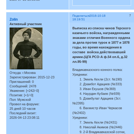
7
Поделиться
2016-10-18
Zolin
18:19:51
Активный участник
Выписка из списка чинов Терского
казачьего войска, награжденными
знаками отличия Военного ордена
за дела против турок в 1877 и 1878
годы, во время нахождения в
составе войска действовавшей
армии.(ЦГА РСО-А ф.54 оп.6, д.32
лл.95-99)
Владикавказского конного полка:
Откуда:
г.Москва
Урядники:
Зарегистрирован
: 2015-12-23
1. Эмиль Кехли (2ст. №190)
Приглашений:
0
2. Дзамбот Адациев (№333)
Сообщений:
2478
3. Иван Екушов (№369)
Уважение:
[+242/-0]
4. Наурдин Кубаев (№939)
Позитив:
[+1/-0]
5. Дзамбулат Адациев (3ст.
Пол:
Мужской
№2395)
Провел на форуме:
6. Вахмистр Иван Черкасов
25 дней 10 часов
(№2402)
Последний визит:
Урядники:
2026-04-13 23:08:11
7. Эмиль Кехли (№2431)
8. Николай Акимов (№2446)
9. 2-й Владикавказской сотни,