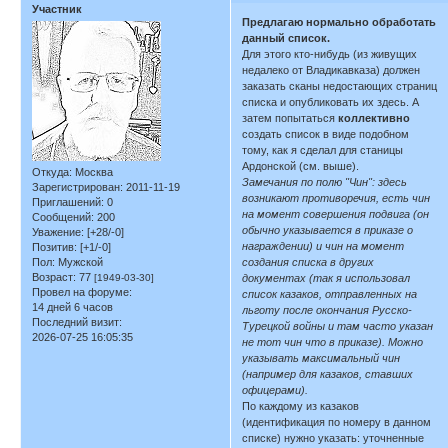
Участник
Предлагаю нормально обработать
данный список.
Для этого кто-нибудь (из живущих
недалеко от Владикавказа) должен
заказать сканы недостающих страниц
списка и опубликовать их здесь. А
затем попытаться
коллективно
создать список в виде подобном
тому, как я сделал для станицы
Ардонской (см. выше).
Откуда:
Москва
Замечания по полю "Чин": здесь
Зарегистрирован
: 2011-11-19
возникают противоречия, есть чин
Приглашений:
0
на момент совершения подвига (он
Сообщений:
200
обычно указывается в приказе о
Уважение:
[+28/-0]
награждении) и чин на момент
Позитив:
[+1/-0]
Пол:
Мужской
создания списка в других
Возраст:
77
[1949-03-30]
документах (так я использовал
Провел на форуме:
список казаков, отправленных на
14 дней 6 часов
льготу после окончания Русско-
Последний визит:
Турецкой войны и там часто указан
2026-07-25 16:05:35
не тот чин что в приказе). Можно
указывать максимальный чин
(например для казаков, ставших
офицерами).
По каждому из казаков
(идентификация по номеру в данном
списке) нужно указать: уточненные