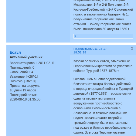
Моздокские, 1-й и 2-й Волгские, 2-й
Кизляро-Гребенской и 2-й Сунженский
полки, а также конная батарея № 1,
получившие георгиевские знаки
отличия. Войску георгиевское знамя
было пожаловано 30 августа 1880 г.
0
2
Поделиться
2011-03-17
Есаул
18:51:39
Активный участник
Казаки волжских сотен, отмеченные
Зарегистрирован
: 2011-02-11
Георгиевскими крестами за участие в
Приглашений:
0
войне с Турцией 1877-1878 гг.
Сообщений:
641
Уважение:
[+26/-1]
Оказавшись в непосредственной
Позитив:
[+82/-0]
близости от театра боевых действий,
Провел на форуме:
в период очередной войны с Турецкой
10 дней 19 часов
державой (1877-1878), терские сотни
Последний визит:
одни из первых вступили в
2020-08-18 01:35:55
вооруженное противоборство с
основными силами османов в
Закавказье. В течение ближайших
недель казачьи части второй и
третьей очереди были поставлены
под ружье и быстро переброшены на
фронт. Всего же Терское казачье