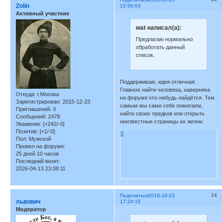
Zolin
12:56:03
Активный участник
wat написал(а):
Предлагаю нормально
обработать данный
список.
Поддерживаю, идея отличная.
Главное найти человека, наверняка
Откуда:
г.Москва
на форуме кто-нибудь найдётся. Тем
Зарегистрирован
: 2015-12-23
самым мы сами себе помогаем,
Приглашений:
0
найти своих предков или открыть
Сообщений:
2478
неизвестные страницы их жизни.
Уважение:
[+242/-0]
Позитив:
[+1/-0]
0
Пол:
Мужской
Провел на форуме:
25 дней 10 часов
Последний визит:
2026-04-13 23:08:11
14
Поделиться
2016-10-23
львович
17:24:15
Модератор