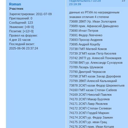
15
Поделиться
2017-10-29
Roman
23:19:39
Участник
данные из РГИА по награжденным
Зарегистрирован
: 2011-07-09
знаками отличия 4 степени
Приглашений:
0
73688 2ВКП Ур. Иван Золотарев
Сообщений:
123
73689 прик. Афанасий Давыденко
Уважение:
[+8/-0]
73690 Игнат Петров
Позитив:
[+12/-0]
73691 Федор Левченко
Провел на форуме:
4 дня 15 часов
73693 Прохор Андреев
Последний визит:
73695 Андрей Коцебу
2025-06-06 23:37:24
73738 ГМП Матвей Комов
73739 2ГМП казак Петр Киселев
73742 2КГП ур. Алексей Пономарев
73788 ВКП ур. Александр Сухоруков
73789 Лазарь Шумаков
73790 Дмитрий Черкасов
73798 2ГМП казак Захар Дорофеев
73799 2ВКП Алексей Кальницкий
73878 2СКП казак Федор Шереметьев
74160 ГМП казак Степан Сабеев
74169 2СКП Николай Павлюк
74170 2СКП Макар Бурляев
74171 2СКП Лавр Яковлев
74172 2СКП Степан Селиван
74173 2СКП Гордей Маркин
74174 2СКП ур. Федор Заикин
74175 2СКП ур. иван Грац
74176 2СКП прик. Иван Котцев