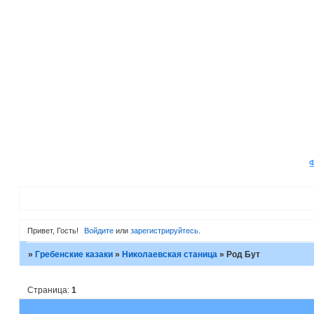
Привет, Гость!
Войдите
или
зарегистрируйтесь
.
»
Гребенские казаки
»
Николаевская станица
»
Род Бут
Страница:
1