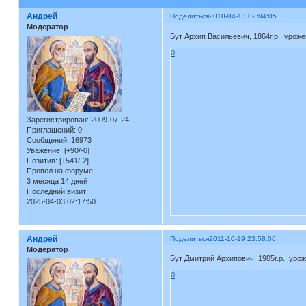
Андрей
Поделиться
2010-04-13 02:04:05
Модератор
Бут Архип Васильевич, 1864г.р., уроже
0
Зарегистрирован
: 2009-07-24
Приглашений:
0
Сообщений:
16973
Уважение:
[+90/-0]
Позитив:
[+541/-2]
Провел на форуме:
3 месяца 14 дней
Последний визит:
2025-04-03 02:17:50
Андрей
Поделиться
2011-10-19 23:58:06
Модератор
Бут Дмитрий Архипович, 1905г.р., уроже
0