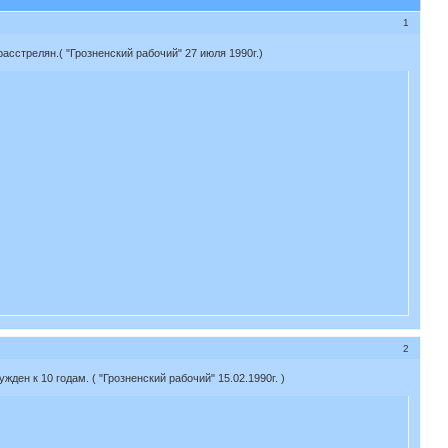
1
расстрелян.( "Грозненский рабочий" 27 июля 1990г.)
2
жден к 10 годам. ( "Грозненский рабочий" 15.02.1990г. )