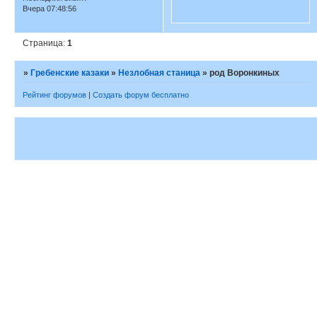
Каз. Воронкин Давид, 2 Вол.КП -
ГМ 4ст. №221223
http://book-olds.ru/BookLibrary/009241-
… RGVIA.html
Ссылка
0
8
Поделиться
2024-11-24
львович
12:41:20
Модератор
23 апр. 1880
Государем
Императором пожалованы награды
за неслужебные отличия: медали с