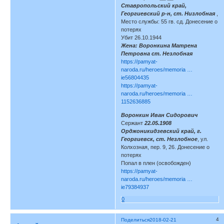
Ставропольский край,
Георгиевский р-н, ст. Низлобная
,
Место службы: 55 гв. сд. Донесение о
потерях
Убит 26.10.1944
Жена: Воронкина Матрена
Петровна ст. Незлобная
https://pamyat-
naroda.ru/heroes/memoria …
ie56804435
https://pamyat-
naroda.ru/heroes/memoria …
1152636885
Воронкин Иван Сидорович
Сержант
22.05.1908
Орджоникидзевский край, г.
Георгиевск, ст. Незлобное
, ул.
Колхозная, пер. 9, 26. Донесение о
потерях
Попал в плен (освобожден)
https://pamyat-
naroda.ru/heroes/memoria …
ie79384937
0
4
Поделиться
2018-02-21