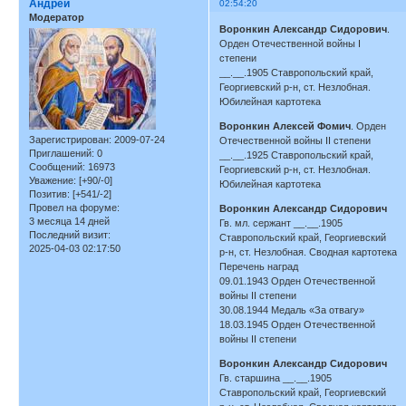
Андрей
02:54:20
Модератор
Воронкин Александр Сидорович
.
Орден Отечественной войны I
степени
__.__.1905 Ставропольский край,
Георгиевский р-н, ст. Незлобная.
Юбилейная картотека
Воронкин Алексей Фомич
. Орден
Зарегистрирован
: 2009-07-24
Отечественной войны II степени
Приглашений:
0
__.__.1925 Ставропольский край,
Сообщений:
16973
Георгиевский р-н, ст. Незлобная.
Уважение:
[+90/-0]
Юбилейная картотека
Позитив:
[+541/-2]
Провел на форуме:
Воронкин Александр Сидорович
3 месяца 14 дней
Гв. мл. сержант __.__.1905
Последний визит:
Ставропольский край, Георгиевский
2025-04-03 02:17:50
р-н, ст. Незлобная. Сводная картотека
Перечень наград
09.01.1943 Орден Отечественной
войны II степени
30.08.1944 Медаль «За отвагу»
18.03.1945 Орден Отечественной
войны II степени
Воронкин Александр Сидорович
Гв. старшина __.__.1905
Ставропольский край, Георгиевский