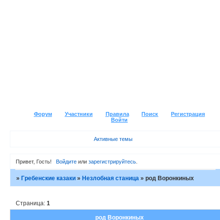
Форум
Участники
Правила
Поиск
Регистрация
Войти
Активные темы
Привет, Гость!
Войдите
или
зарегистрируйтесь
.
»
Гребенские казаки
»
Незлобная станица
»
род Воронкиных
Страница:
1
род Воронкиных