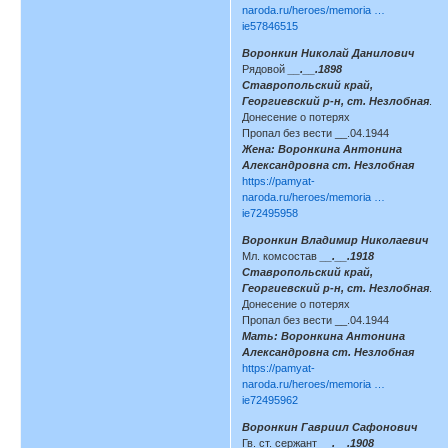
naroda.ru/heroes/memoria …
ie57846515
Воронкин Николай Данилович
Рядовой
__.__.1898
Ставропольский край,
Георгиевский р-н, ст. Незлобная
.
Донесение о потерях
Пропал без вести __.04.1944
Жена: Воронкина Антонина
Александровна ст. Незлобная
https://pamyat-
naroda.ru/heroes/memoria …
ie72495958
Воронкин Владимир Николаевич
Мл. комсостав
__.__.1918
Ставропольский край,
Георгиевский р-н, ст. Незлобная
.
Донесение о потерях
Пропал без вести __.04.1944
Мать: Воронкина Антонина
Александровна ст. Незлобная
https://pamyat-
naroda.ru/heroes/memoria …
ie72495962
Воронкин Гавриил Сафонович
Гв. ст. сержант
__.__.1908