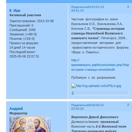
1
Поделиться
2015-07-13
К_Ира
09:41:15
Активный участник
Частная фотография из книги
Зарегистрирован
: 2013-10-08
Емельянов О.Б., Емельянова Л.А.,
Приглашений:
0
Клочков С.В.,
"Страницы истории
Сообщений:
1056
станицы Незлобной Волжского
Уважение:
[+48/-0]
казачьего полка"
, Пятигорск, 2009 ,
Позитив:
[+33/-0]
предоставленная авторами для
Провел на форуме:
14 дней 14 часов
православно-исторического форума
Последний визит:
«Вера и Память».
2025-05-06 22:07:31
http://
времяверить.рф/forums/index.php?/topic
история-станицы-незлобной/
Публикую с их разрешения.
0
2
Поделиться
2018-02-21
Андрей
02:04:10
Модератор
Воронкин Давид Данилович
Должность/звание:
приказный
Воинская часть
2-й Волгский полк
Терского казачьего войска