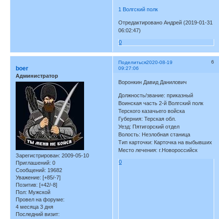
1 Волгский полк
Отредактировано Андрей (2019-01-31
06:02:47)
0
6
Поделиться
2020-08-19
boer
09:27:06
Администратор
Воронкин Давид Данилович
Должность/звание: приказный
Воинская часть 2-й Волгский полк
Терского казачьего войска
Губерния: Терская обл.
Уезд: Пятигорский отдел
Волость: Незлобная станица
Тип карточки: Карточка на выбывших
Место лечения: г.Новороссийск
Зарегистрирован
: 2009-05-10
0
Приглашений:
0
Сообщений:
19682
Уважение:
[+85/-7]
Позитив:
[+42/-8]
Пол:
Мужской
Провел на форуме:
4 месяца 3 дня
Последний визит: