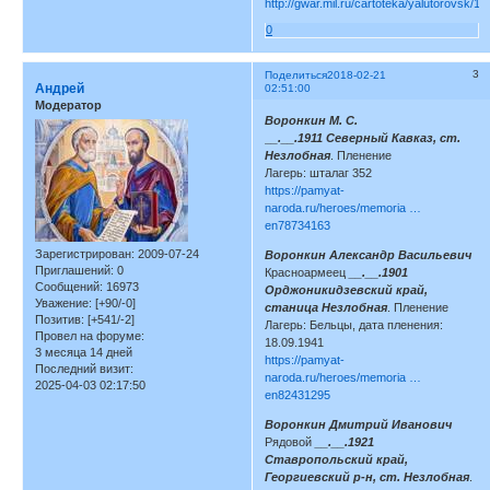
http://gwar.mil.ru/cartoteka/yalutorovsk/1
0
3
Поделиться
2018-02-21
Андрей
02:51:00
Модератор
Воронкин М. С.
__.__.1911 Северный Кавказ, ст.
Незлобная
. Пленение
Лагерь: шталаг 352
https://pamyat-
naroda.ru/heroes/memoria …
en78734163
Зарегистрирован
: 2009-07-24
Воронкин Александр Васильевич
Приглашений:
0
Красноармеец
__.__.1901
Сообщений:
16973
Орджоникидзевский край,
Уважение:
[+90/-0]
станица Незлобная
. Пленение
Позитив:
[+541/-2]
Лагерь: Бельцы, дата пленения:
Провел на форуме:
18.09.1941
3 месяца 14 дней
https://pamyat-
Последний визит:
naroda.ru/heroes/memoria …
2025-04-03 02:17:50
en82431295
Воронкин Дмитрий Иванович
Рядовой
__.__.1921
Ставропольский край,
Георгиевский р-н, ст. Незлобная
.