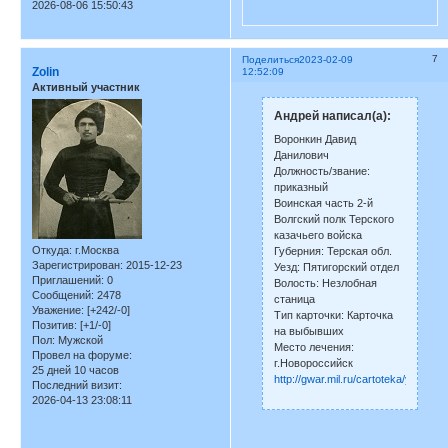
2026-08-06 15:50:43
7
Поделиться
2023-02-09
Zolin
12:52:09
Активный участник
Андрей написал(а):
Воронкин Давид
Данилович
Должность/звание:
приказный
Воинская часть 2-й
Волгский полк Терского
казачьего войска
Откуда:
г.Москва
Губерния: Терская обл.
Зарегистрирован
: 2015-12-23
Уезд: Пятигорский отдел
Приглашений:
0
Волость: Незлобная
Сообщений:
2478
станица
Уважение:
[+242/-0]
Тип карточки: Карточка
Позитив:
[+1/-0]
на выбывших
Пол:
Мужской
Место лечения:
Провел на форуме:
г.Новороссийск
25 дней 10 часов
http://gwar.mil.ru/cartoteka/yalutor
Последний визит:
2026-04-13 23:08:11