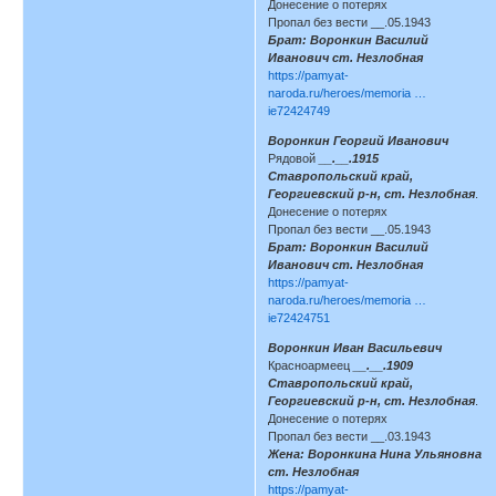
Донесение о потерях
Пропал без вести __.05.1943
Брат: Воронкин Василий
Иванович ст. Незлобная
https://pamyat-
naroda.ru/heroes/memoria …
ie72424749
Воронкин Георгий Иванович
Рядовой
__.__.1915
Ставропольский край,
Георгиевский р-н, ст. Незлобная
.
Донесение о потерях
Пропал без вести __.05.1943
Брат: Воронкин Василий
Иванович ст. Незлобная
https://pamyat-
naroda.ru/heroes/memoria …
ie72424751
Воронкин Иван Васильевич
Красноармеец
__.__.1909
Ставропольский край,
Георгиевский р-н, ст. Незлобная
.
Донесение о потерях
Пропал без вести __.03.1943
Жена: Воронкина Нина Ульяновна
ст. Незлобная
https://pamyat-