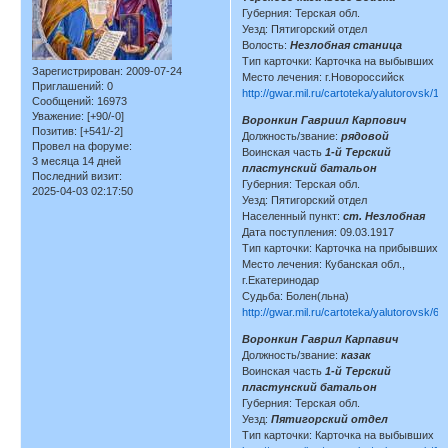
Губерния: Терская обл.
Уезд: Пятигорский отдел
Волость:
Незлобная станица
Тип карточки: Карточка на выбывших
Зарегистрирован
: 2009-07-24
Место лечения: г.Новороссийск
Приглашений:
0
http://gwar.mil.ru/cartoteka/yalutorovsk/1
Сообщений:
16973
Уважение:
[+90/-0]
Воронкин Гавриил Карпович
Позитив:
[+541/-2]
Должность/звание:
рядовой
Провел на форуме:
Воинская часть
1-й Терский
3 месяца 14 дней
пластунский батальон
Последний визит:
Губерния: Терская обл.
2025-04-03 02:17:50
Уезд: Пятигорский отдел
Населенный пункт:
ст. Незлобная
Дата поступления: 09.03.1917
Тип карточки: Карточка на прибывших
Место лечения: Кубанская обл.,
г.Екатеринодар
Судьба: Болен(льна)
http://gwar.mil.ru/cartoteka/yalutorovsk/6
Воронкин Гаврил Карпавич
Должность/звание:
казак
Воинская часть
1-й Терский
пластунский батальон
Губерния: Терская обл.
Уезд:
Пятигорский отдел
Тип карточки: Карточка на выбывших