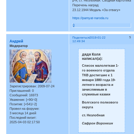
р-н, ст. Незлобная. Сводная картотека
Перечень наград
23.12.1944 Медаль «За отвагу»
https://pamyat-naroda.ru
0
5
Поделиться
2019-01-22
Андрей
12:49:34
Модератор
дядя Коля
написал(а):
Список малолеткам 1-
го военного отдела
ТКВ достигшие к 1
января 1880 года 19-
летнего возраста и
Зарегистрирован
: 2009-07-24
зачисляемым в
Приглашений:
0
служивые казаки
Сообщений:
16973
Уважение:
[+90/-0]
Волгского полкового
Позитив:
[+541/-2]
округа
Провел на форуме:
3 месяца 14 дней
ст. Незлобная
Последний визит:
2025-04-03 02:17:50
Сафрон Воронкин