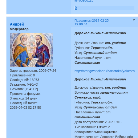
id=60260115
0
2
Поделиться
2017-02-25
Андрей
19:00:54
Модератор
Дорохов Михаил Игнатьевич
Должность/звание:
ст. урядник
Губерния:
Терская обл.
Уезд:
Сунженский отдел
Населенный пункт:
ст.
Самашкинская
Зарегистрирован
: 2009-07-24
http://ater.gwar.elar.ru/cartoteka/yalutoro
Приглашений:
0
Дорохов Михаил Игнатьевич
Сообщений:
16973
Уважение:
[+90/-0]
Должность/звание:
ст. урядник
Позитив:
[+541/-2]
Воинская часть
запасная сотня
Провел на форуме:
Сунженск. отд.
3 месяца 14 дней
Губерния:
Терская обл.
Последний визит:
Уезд:
Сунженский отдел
2025-04-03 02:17:50
Населенный пункт:
ст.
Самашкинская
Дата поступления: 25.02.1916
Тип карточки: Отчетно-
осведомительная карточка
Место лечения: Донского Войска обл.,