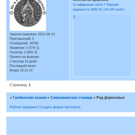
О найденном скоте // Терские
ведомости 1892 № 143 (29 нояб.)
0
Зарегистрирован
: 2012-06-13
Приглашений:
0
Сообщений:
18766
Уважение:
[+274/-1]
Позитив:
[+383/-3]
Провел на форуме:
2 месяца 16 дней
Последний визит:
Вчера 19:21:14
Страница:
1
»
Гребенские казаки
»
Самашкинская станица
»
Род Дороховых
Рейтинг форумов
|
Создать форум бесплатно