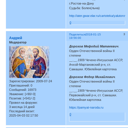
г.Ростов-на-Дону
Судьба: Болен(льна)
http://ater.gwar.elar.ru/cartoteka/yalutoro
0
3
Поделиться
2018-01-15
Андрей
19:56:00
Модератор
Дорохов Мефодий Матвеевич
.
Орден Отечественной войны II
степени
__.__.1909 Чечено-Ингушская АССР,
Ачхой-Мартановский р-н, ст.
Самашки. Юбилейная картотека
Дорохов Федор Михайлович
.
Зарегистрирован
: 2009-07-24
Орден Отечественной войны II
Приглашений:
0
степени
Сообщений:
16973
__.__.1909 Чечено-Ингушская АССР,
Уважение:
[+90/-0]
Первомайский р-н, ст. Самашки.
Позитив:
[+541/-2]
Юбилейная картотека
Провел на форуме:
3 месяца 14 дней
https://pamyat-naroda.ru
Последний визит:
0
2025-04-03 02:17:50