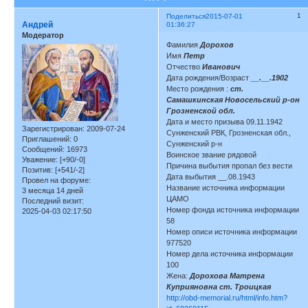
1
Поделиться
2015-07-01
Андрей
01:36:27
Модератор
Фамилия
Дорохов
Имя
Петр
Отчество
Иванович
Дата рождения/Возраст
__.__.1902
Место рождения :
ст.
Самашкинская Новосельский р-он
Грозненской обл.
Дата и место призыва 09.11.1942
Зарегистрирован
: 2009-07-24
Сунженский РВК, Грозненская обл.,
Приглашений:
0
Сунженский р-н
Сообщений:
16973
Воинское звание рядовой
Уважение:
[+90/-0]
Причина выбытия пропал без вести
Позитив:
[+541/-2]
Дата выбытия __.08.1943
Провел на форуме:
Название источника информации
3 месяца 14 дней
ЦАМО
Последний визит:
Номер фонда источника информации
2025-04-03 02:17:50
58
Номер описи источника информации
977520
Номер дела источника информации
100
Жена:
Дорохова Матрена
Куприяновна ст. Троицкая
http://obd-memorial.ru/html/info.htm?