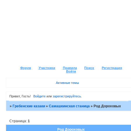
Форум
Участники
Правила
Поиск
Регистрация
Войти
Активные темы
Привет, Гость!
Войдите
или
зарегистрируйтесь
.
»
Гребенские казаки
»
Самашкинская станица
»
Род Дороховых
Страница:
1
Род Дороховых