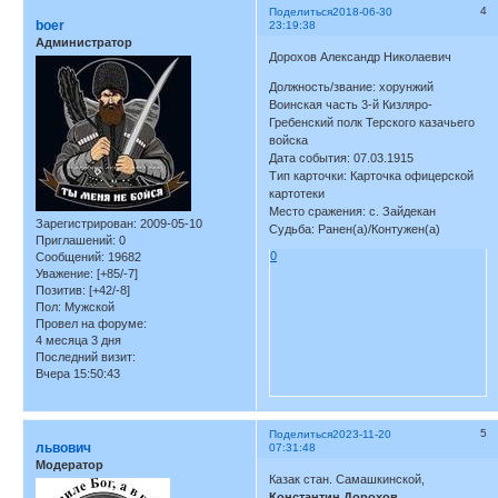
4
Поделиться
2018-06-30
boer
23:19:38
Администратор
Дорохов Александр Николаевич
Должность/звание: хорунжий
Воинская часть 3-й Кизляро-
Гребенский полк Терского казачьего
войска
Дата события: 07.03.1915
Тип карточки: Карточка офицерской
картотеки
Место сражения: с. Зайдекан
Зарегистрирован
: 2009-05-10
Судьба: Ранен(а)/Контужен(а)
Приглашений:
0
0
Сообщений:
19682
Уважение:
[+85/-7]
Позитив:
[+42/-8]
Пол:
Мужской
Провел на форуме:
4 месяца 3 дня
Последний визит:
Вчера 15:50:43
5
Поделиться
2023-11-20
львович
07:31:48
Модератор
Казак стан. Самашкинской,
Константин Дорохов.