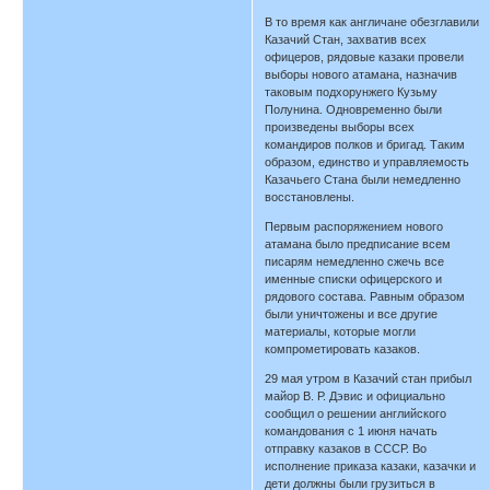
В то время как англичане обезглавили
Казачий Стан, захватив всех
офицеров, рядовые казаки провели
выборы нового атамана, назначив
таковым подхорунжего Кузьму
Полунина. Одновременно были
произведены выборы всех
командиров полков и бригад. Таким
образом, единство и управляемость
Казачьего Стана были немедленно
восстановлены.
Первым распоряжением нового
атамана было предписание всем
писарям немедленно сжечь все
именные списки офицерского и
рядового состава. Равным образом
были уничтожены и все другие
материалы, которые могли
компрометировать казаков.
29 мая утром в Казачий стан прибыл
майор В. Р. Дэвис и официально
сообщил о решении английского
командования с 1 июня начать
отправку казаков в СССР. Во
исполнение приказа казаки, казачки и
дети должны были грузиться в