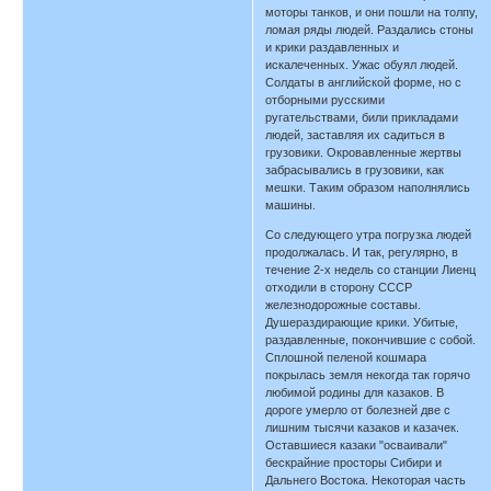
моторы танков, и они пошли на толпу,
ломая ряды людей. Раздались стоны
и крики раздавленных и
искалеченных. Ужас обуял людей.
Солдаты в английской форме, но с
отборными русскими
ругательствами, били прикладами
людей, заставляя их садиться в
грузовики. Окровавленные жертвы
забрасывались в грузовики, как
мешки. Таким образом наполнялись
машины.
Со следующего утра погрузка людей
продолжалась. И так, регулярно, в
течение 2-х недель со станции Лиенц
отходили в сторону СССР
железнодорожные составы.
Душераздирающие крики. Убитые,
раздавленные, покончившие с собой.
Сплошной пеленой кошмара
покрылась земля некогда так горячо
любимой родины для казаков. В
дороге умерло от болезней две с
лишним тысячи казаков и казачек.
Оставшиеся казаки "осваивали"
бескрайние просторы Сибири и
Дальнего Востока. Некоторая часть