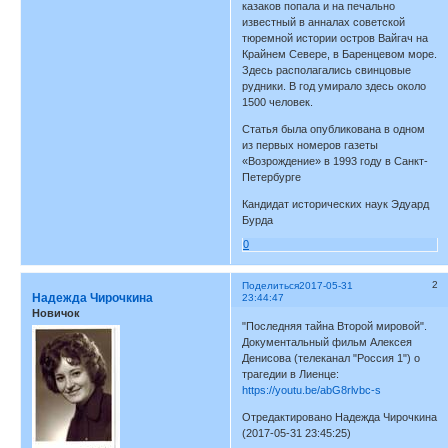
казаков попала и на печально
известный в анналах советской
тюремной истории остров Вайгач на
Крайнем Севере, в Баренцевом море.
Здесь располагались свинцовые
рудники. В год умирало здесь около
1500 человек.
Статья была опубликована в одном
из первых номеров газеты
«Возрождение» в 1993 году в Санкт-
Петербурге
Кандидат исторических наук Эдуард
Бурда
0
2
Поделиться
2017-05-31
Надежда Чирочкина
23:44:47
Новичок
"Последняя тайна Второй мировой".
Документальный фильм Алексея
Денисова (телеканал "Россия 1") о
трагедии в Лиенце:
https://youtu.be/abG8rlvbc-s
Отредактировано Надежда Чирочкина
(2017-05-31 23:45:25)