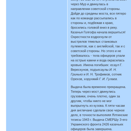
через Мур и двинулась в
направлении советской стороны.
Дойдя до средины моста, все пятеро
как по команде рассыпались в
стороны и, подбежав к краю,
бросились головой вниз в реку.
Казачья Голгофа начала вершиться!
Окрестности вздрогнули от
выстрелов тяжелых станковых
пулеметов, как с английской, так и с
советской стороны. Но этого и не
требовалось - тела офицеров упали
на острые камни и вода окрасилась
кровью. Имена погибших: есаул Г.
Верескунов, подъесаулы
И. Н.
Гринько
и И. Н. Трофимов, сотник
Орехов, хорунжий
Г. И. Гулаев.
Выдача была временно прекращена.
Теперь через мост двинулись
грузовики, очень плотно, один за
другим, чтобы никто не мог
выпрыгнуть из кузова. К пяти часам
дня англичане сделали свое черное
дело, в точности выполняя Ялтинские
тезисы 1943 г. Выдача СМЕРШу 3-его
Украинского фронта 2426 казачьих
офицеров была завершена.