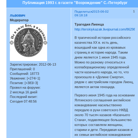
Публикация 1993 г. в газете "Возрождение" С.-Петербург
1
Поделиться
2015-06-02
львович
09:18:18
Модератор
Трагедия Лиенца
http://terskiykazak.livejournal.com/862989
В трагической истории российского
казачества XX в. есть день,
вошедший как одна из кровавых
страниц в историю народа. Таким
днем является 1 июня 1945 года.
Можно по разному относиться к
Зарегистрирован
: 2012-06-13
коллаборационизму определенной
Приглашений:
0
части казачьего народа, но то, что
Сообщений:
18773
произошло в «Долине Смерти»,
Уважение:
[+274/-1]
рядом с австрийским городом Лиенц,
Позитив:
[+383/-3]
является актом геноцида.
Провел на форуме:
2 месяца 16 дней
Первого июня 1945 года на основании
Последний визит:
Ялтинского соглашения английское
Сегодня 07:48:56
командование насильственно
передало в руки советского НКВД
около 70 тысяч казаков «Казачьего
Стана», подавляющее большинство
которых составляли женщины,
старики и дети. Передавая казаков и
их семьи английское командование