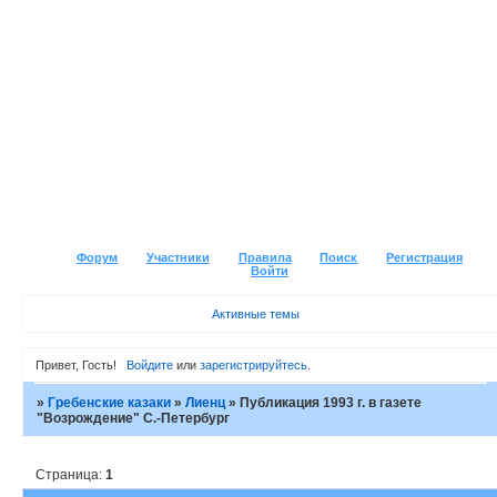
Форум
Участники
Правила
Поиск
Регистрация
Войти
Активные темы
Привет, Гость!
Войдите
или
зарегистрируйтесь
.
»
Гребенские казаки
»
Лиенц
»
Публикация 1993 г. в газете
"Возрождение" С.-Петербург
Страница:
1