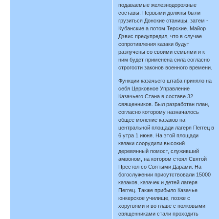
подаваемые железнодорожные
составы. Первыми должны были
грузиться Донские станицы, затем -
Кубанские а потом Терские. Майор
Дэвис предупредил, что в случае
сопротивления казаки будут
разлучены со своими семьями и к
ним будет применена сила согласно
строгости законов военного времени.
Функции казачьего штаба приняло на
себя Церковное Управление
Казачьего Стана в составе 32
священников. Был разработан план,
согласно которому назначалось
общее моление казаков на
центральной площади лагеря Пеггец в
6 утра 1 июня. На этой площади
казаки соорудили высокий
деревянный помост, служивший
амвоном, на котором стоял Святой
Престол со Святыми Дарами. На
богослужении присутствовали 15000
казаков, казачек и детей лагеря
Пеггец. Также прибыло Казачье
юнкерское училище, позже с
хоругвями и во главе с полковыми
священниками стали проходить