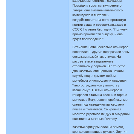
карачаевцы, осетины, балкарцы.
Подойдя к воротам внутреннего
лагеря, они вызвали английского
коменданта и пытались
воздействовать на него, протестуя
против выдачи северо-кавказцев в
СССР. Но ответ был один: "Получен
приказ произвести выдачу, и она
будет произведена!".
В течение ночи несколько офицеров
повесились, другие перерезали вены
осколками разбитых стекол. На
рассвете все выдаваемые
столпились у бараков. В пять утра
два казачьих священника начали
службу под открытом небом
молебном о ниспослании спасения
"многострадальному воинству
казачьему". Тысячи офицеров и
генералов стали на колени и горячо
молились Богу, роняя порой скупые
слезы под наведенными жерлами
пушек и пулеметов. Смиренная
молитва укрепила их Дух в ожидании
шествия на казачью Голгофу...
Казачьи офицеры сели на землю,
крепко сцепившись руками. Звучит