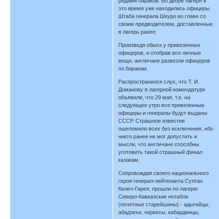
рядами бараков. Во дворе лагеря в
это время уже находились офицеры
Штаба генерала Шкуро во главе со
своим предводителем, доставленные
в лагерь ранее.
Произведя обыск у привезенных
офицеров, и отобрав все личные
вещи, англичане развезли офицеров
по баракам.
Распространился слух, что Т. И.
Доманову в лагерной комендатуре
объявили, что 29 мая, т.е. на
следующее утро все привезенные
офицеры и генералы будут выданы
СССР. Страшное известие
ошеломило всех без исключения, ибо
никто ранее не мог допустить и
мысли, что англичане способны
уготовить такой страшный финал
казакам.
Сопровождая своего национального
героя генерал-лейтенанта Султан
Келеч-Гирея, прошли по лагерю
Северо-Кавказские нотабли
(почетные старейшины) - адыгейцы,
абадзехи, черкесы, кабардинцы,