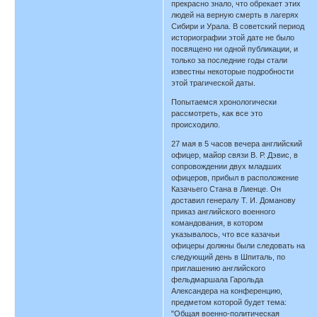
прекрасно знало, что обрекает этих
людей на верную смерть в лагерях
Сибири и Урала. В советский период
историографии этой дате не было
посвящено ни одной публикации, и
только за последние годы стали
известны некоторые подробности
этой трагической даты.
Попытаемся хронологически
рассмотреть, как все это
происходило.
27 мая в 5 часов вечера английский
офицер, майор связи В. Р. Дэвис, в
сопровождении двух младших
офицеров, прибыл в расположение
Казачьего Стана в Лиенце. Он
доставил генералу Т. И. Доманову
приказ английского военного
командования, в котором
указывалось, что все казачьи
офицеры должны были следовать на
следующий день в Шпиталь, по
приглашению английского
фельдмаршала Гарольда
Александера на конференцию,
предметом которой будет тема:
"Общая военно-политическая