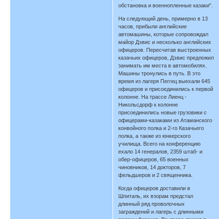
обстановка и военнопленные казаки".
На следующий день, примерно в 13
часов, прибыли английские
автомашины, которые сопровождал
майор Дэвис и несколько английских
офицеров. Пересчитав выстроенных
казачьих офицеров, Дэвис предложил
занимать им места в автомобилях.
Машины тронулись в путь. В это
время из лагеря Пеггец выехали 645
офицеров и присоединились к первой
колонне. На трассе Лиенц -
Никольсдорф к колонне
присоединились новые грузовики с
офицерами-казаками из Атаманского
конвойного полка и 2-го Казачьего
полка, а также из юнкерского
училища. Всего на конференцию
ехало 14 генералов, 2359 штаб- и
обер-офицеров, 65 военных
чиновников, 14 докторов, 7
фельдшеров и 2 священника.
Когда офицеров доставили в
Шпиталь, их взорам предстал
длинный ряд проволочных
заграждений и лагерь с длинными