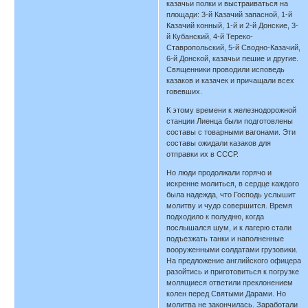
казачьи полки и выстраиваться на
площади: 3-й Казачий запасной, 1-й
Казачий конный, 1-й и 2-й Донские, 3-
й Кубанский, 4-й Тереко-
Ставропольский, 5-й Сводно-Казачий,
6-й Донской, казачьи пешие и другие.
Священники проводили исповедь
казаков и казачек и причащали всех
говевших.
К этому времени к железнодорожной
станции Лиенца были подготовлены
составы с товарными вагонами. Эти
составы ожидали казаков для
отправки их в СССР.
Но люди продолжали горячо и
искренне молиться, в сердце каждого
была надежда, что Господь услышит
молитву и чудо совершится. Время
подходило к полудню, когда
послышался шум, и к лагерю стали
подъезжать танки и наполненные
вооруженными солдатами грузовики.
На предложение английского офицера
разойтись и приготовиться к погрузке
молящиеся ответили преклонением
колен перед Святыми Дарами. Но
молитва не закончилась. Заработали