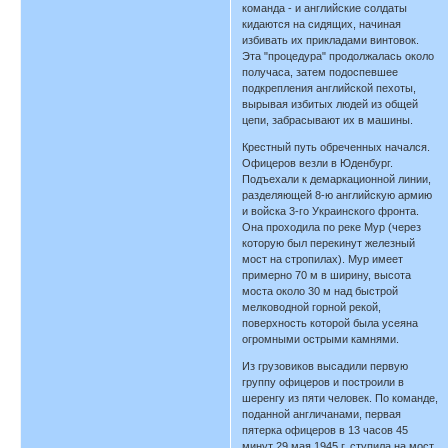
команда - и английские солдаты
кидаются на сидящих, начиная
избивать их прикладами винтовок.
Эта "процедура" продолжалась около
получаса, затем подоспевшее
подкрепления английской пехоты,
вырывая избитых людей из общей
цепи, забрасывают их в машины.
Крестный путь обреченных начался.
Офицеров везли в Юденбург.
Подъехали к демаркационной линии,
разделяющей 8-ю английскую армию
и войска 3-го Украинского фронта.
Она проходила по реке Мур (через
которую был перекинут железный
мост на стропилах). Мур имеет
примерно 70 м в ширину, высота
моста около 30 м над быстрой
мелководной горной рекой,
поверхность которой была усеяна
огромными острыми камнями.
Из грузовиков высадили первую
группу офицеров и построили в
шеренгу из пяти человек. По команде,
поданной англичанами, первая
пятерка офицеров в 13 часов 45
минут 29 мая 1945 г. ступила на мост