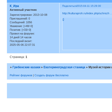
К_Ира
Поделиться
2015-04-11 15:29:30
Активный участник
http://kulturaproh.ru/index.php/uchrezh
Зарегистрирован
: 2013-10-08
Приглашений:
0
0
Сообщений:
1056
Уважение:
[+48/-0]
Позитив:
[+33/-0]
Провел на форуме:
14 дней 14 часов
Последний визит:
2025-05-06 22:07:31
Страница:
1
»
Гребенские казаки
»
Екатериноградская станица
»
Музей истории 
Рейтинг форумов
|
Создать форум бесплатно