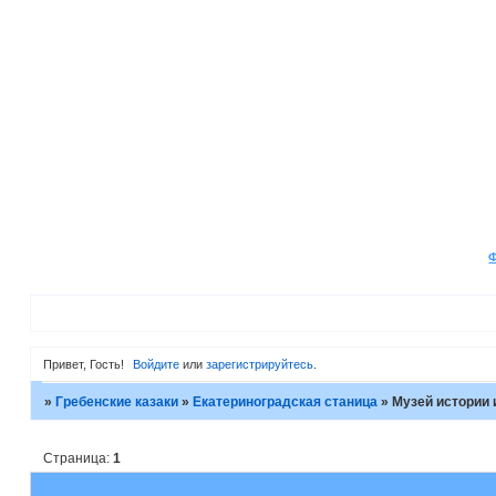
Привет, Гость!
Войдите
или
зарегистрируйтесь
.
»
Гребенские казаки
»
Екатериноградская станица
»
Музей истории 
Страница:
1