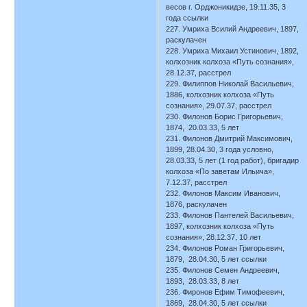
весов г. Орджоникидзе, 19.11.35, 3
года ссылки
227. Умриха Всилий Андреевич, 1897,
раскулачен
228. Умриха Михаил Устинович, 1892,
колхозник колхоза «Путь сознания»,
28.12.37, расстрел
229. Филиппов Николай Васильевич,
1886, колхозник колхоза «Путь
сознания», 29.07.37, расстрел
230. Филонов Борис Григорьевич,
1874, 20.03.33, 5 лет
231. Филонов Дмитрий Максимович,
1899, 28.04.30, 3 года условно,
28.03.33, 5 лет (1 год работ), бригадир
колхоза «По заветам Ильича»,
7.12.37, расстрел
232. Филонов Максим Иванович,
1876, раскулачен
233. Филонов Пантелей Васильевич,
1897, колхозник колхоза «Путь
сознания», 28.12.37, 10 лет
234. Филонов Роман Григорьевич,
1879, 28.04.30, 5 лет ссылки
235. Филонов Семен Андреевич,
1893, 28.03.33, 8 лет
236. Фиронов Ефим Тимофеевич,
1869, 28.04.30, 5 лет ссылки