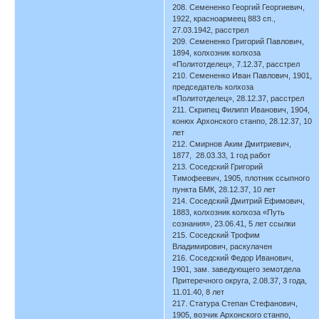
208. Семененко Георгий Георгиевич,
1922, красноармеец 883 сп.,
27.03.1942, расстрел
209. Семененко Григорий Павлович,
1894, колхозник колхоза
«Политотделец», 7.12.37, расстрел
210. Семененко Иван Павлович, 1901,
председатель колхоза
«Политотделец», 28.12.37, расстрел
211. Скрипец Филипп Иванович, 1904,
конюх Архонского станпо, 28.12.37, 10
лет
212. Смирнов Аким Дмитриевич,
1877, 28.03.33, 1 год работ
213. Соседский Григорий
Тимофеевич, 1905, плотник ссыпного
пункта БМК, 28.12.37, 10 лет
214. Соседский Дмитрий Ефимович,
1883, колхозник колхоза «Путь
сознания», 23.06.41, 5 лет ссылки
215. Соседский Трофим
Владимирович, раскулачен
216. Соседский Федор Иванович,
1901, зам. заведующего земотдела
Притеречного округа, 2.08.37, 3 года,
11.01.40, 8 лет
217. Статура Степан Стефанович,
1905, возчик Архонского станпо,