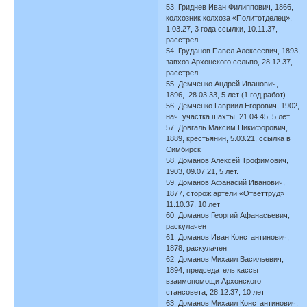
53. Гриднев Иван Филиппович, 1866,
колхозник колхоза «Политотделец»,
1.03.27, 3 года ссылки, 10.11.37,
расстрел
54. Груданов Павел Алексеевич, 1893,
завхоз Архонского сельпо, 28.12.37,
расстрел
55. Демченко Андрей Иванович,
1896, 28.03.33, 5 лет (1 год работ)
56. Демченко Гавриил Егорович, 1902,
нач. участка шахты, 21.04.45, 5 лет.
57. Довгаль Максим Никифорович,
1889, крестьянин, 5.03.21, ссылка в
Симбирск
58. Доманов Алексей Трофимович,
1903, 09.07.21, 5 лет.
59. Доманов Афанасий Иванович,
1877, сторож артели «Ответтруд»
11.10.37, 10 лет
60. Доманов Георгий Афанасьевич,
раскулачен
61. Доманов Иван Константинович,
1878, раскулачен
62. Доманов Михаил Васильевич,
1894, председатель кассы
взаимопомощи Архонского
стансовета, 28.12.37, 10 лет
63. Доманов Михаил Константинович,