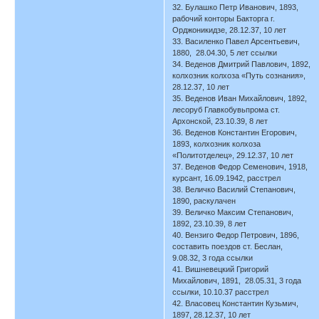
32. Булашко Петр Иванович, 1893,
рабочий конторы Бакторга г.
Орджоникидзе, 28.12.37, 10 лет
33. Василенко Павел Арсентьевич,
1880, 28.04.30, 5 лет ссылки
34. Веденов Дмитрий Павлович, 1892,
колхозник колхоза «Путь сознания»,
28.12.37, 10 лет
35. Веденов Иван Михайлович, 1892,
лесоруб Главкобувьпрома ст.
Архонской, 23.10.39, 8 лет
36. Веденов Константин Егорович,
1893, колхозник колхоза
«Политотделец», 29.12.37, 10 лет
37. Веденов Федор Семенович, 1918,
курсант, 16.09.1942, расстрел
38. Величко Василий Степанович,
1890, раскулачен
39. Величко Максим Степанович,
1892, 23.10.39, 8 лет
40. Вензиго Федор Петрович, 1896,
составить поездов ст. Беслан,
9.08.32, 3 года ссылки
41. Вишневецкий Григорий
Михайлович, 1891, 28.05.31, 3 года
ссылки, 10.10.37 расстрел
42. Власовец Константин Кузьмич,
1897, 28.12.37, 10 лет