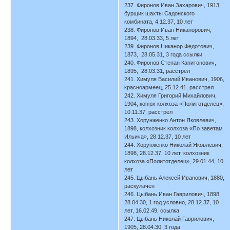
237. Фиронов Иван Захарович, 1913,
бурщик шахты Садонского
комбината, 4.12.37, 10 лет
238. Фиронов Иван Никанорович,
1894, 28.03.33, 5 лет
239. Фиронов Никанор Федотович,
1873, 28.05.31, 3 года ссылки
240. Фиронов Степан Капитонович,
1895, 28.03.31, расстрел
241. Химуля Василий Иванович, 1906,
красноармеец, 25.12.41, расстрел
242. Химуля Григорий Михайлович,
1904, конюх колхоза «Политотделец»,
10.11.37, расстрел
243. Хорунженко Антон Яковлевич,
1898, колхозник колхоза «По заветам
Ильича», 28.12.37, 10 лет
244. Хорунженко Николай Яковлевич,
1898, 28.12.37, 10 лет, колхозник
колхоза «Политотделец», 29.01.44, 10
лет
245. Цыбань Алексей Иванович, 1880,
раскулачен
246. Цыбань Иван Гаврилович, 1898,
28.04.30, 1 год условно, 28.12.37, 10
лет, 16.02.49, ссылка
247. Цыбань Николай Гаврилович,
1905, 28.04.30, 3 года