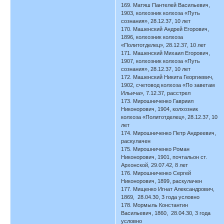
169. Матяш Пантелей Васильевич,
1903, колхозник колхоза «Путь
сознания», 28.12.37, 10 лет
170. Машенский Андрей Егорович,
1896, колхозник колхоза
«Политотделец», 28.12.37, 10 лет
171. Машенский Михаил Егорович,
1907, колхозник колхоза «Путь
сознания», 28.12.37, 10 лет
172. Машенский Никита Георгиевич,
1902, счетовод колхоза «По заветам
Ильича», 7.12.37, расстрел
173. Мирошниченко Гавриил
Никонорович, 1904, колхозник
колхоза «Политотделец», 28.12.37, 10
лет
174. Мирошниченко Петр Андреевич,
раскулачен
175. Мирошниченко Роман
Никонорович, 1901, почтальон ст.
Архонской, 29.07.42, 8 лет
176. Мирошниченко Сергей
Никонорович, 1899, раскулачен
177. Мищенко Игнат Александрович,
1869, 28.04.30, 3 года условно
178. Мормыль Константин
Васильевич, 1860, 28.04.30, 3 года
условно