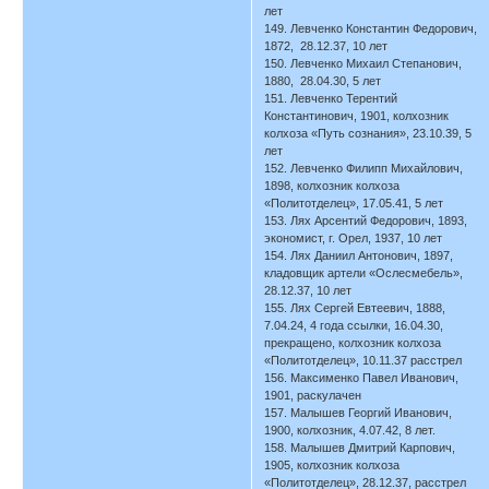
лет
149. Левченко Константин Федорович,
1872, 28.12.37, 10 лет
150. Левченко Михаил Степанович,
1880, 28.04.30, 5 лет
151. Левченко Терентий
Константинович, 1901, колхозник
колхоза «Путь сознания», 23.10.39, 5
лет
152. Левченко Филипп Михайлович,
1898, колхозник колхоза
«Политотделец», 17.05.41, 5 лет
153. Лях Арсентий Федорович, 1893,
экономист, г. Орел, 1937, 10 лет
154. Лях Даниил Антонович, 1897,
кладовщик артели «Ослесмебель»,
28.12.37, 10 лет
155. Лях Сергей Евтеевич, 1888,
7.04.24, 4 года ссылки, 16.04.30,
прекращено, колхозник колхоза
«Политотделец», 10.11.37 расстрел
156. Максименко Павел Иванович,
1901, раскулачен
157. Малышев Георгий Иванович,
1900, колхозник, 4.07.42, 8 лет.
158. Малышев Дмитрий Карпович,
1905, колхозник колхоза
«Политотделец», 28.12.37, расстрел