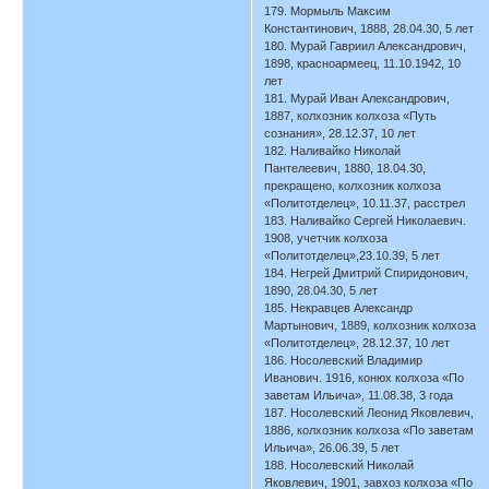
179. Мормыль Максим
Константинович, 1888, 28.04.30, 5 лет
180. Мурай Гавриил Александрович,
1898, красноармеец, 11.10.1942, 10
лет
181. Мурай Иван Александрович,
1887, колхозник колхоза «Путь
сознания», 28.12.37, 10 лет
182. Наливайко Николай
Пантелеевич, 1880, 18.04.30,
прекращено, колхозник колхоза
«Политотделец», 10.11.37, расстрел
183. Наливайко Сергей Николаевич.
1908, учетчик колхоза
«Политотделец»,23.10.39, 5 лет
184. Негрей Дмитрий Спиридонович,
1890, 28.04.30, 5 лет
185. Некравцев Александр
Мартынович, 1889, колхозник колхоза
«Политотделец», 28.12.37, 10 лет
186. Носолевский Владимир
Иванович. 1916, конюх колхоза «По
заветам Ильича», 11.08.38, 3 года
187. Носолевский Леонид Яковлевич,
1886, колхозник колхоза «По заветам
Ильича», 26.06.39, 5 лет
188. Носолевский Николай
Яковлевич, 1901, завхоз колхоза «По