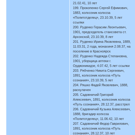
21.02.41, 10 лет
199. Прокопенко Сергей Ефимович,
1883, колхозник колхоза
«Политотделец», 23.10.39, 5 лет
ссылки
200. Руденко Герасим Леонтьевич,
1901, председатель стансовета ст.
Архонской, 23.10.39, 8 лет
201. Руденко Ирина Яковлевна, 1889,
11.03.31, 2 года, монахиня 2.08.37, на
поселение в Красноярск
202. Руденко Надежда Степановна,
1901, уборщица аптеки г.
Орджоникидзе, 4.07.42, 5 лет ссылки
203. Рябченко Никита Сергеевич,
1891, колхозник колхоза «Путь
сознания», 23.10.39, 5 лет
204. Ряшко Фадей Яковлевич, 1888,
раскулачен
205. Садовничий Григорий
Алексеевич, 1891, колхозник колхоза
«Путь сознания», 28.12.37, расстрел
206. Садовничий Кузьма Алексеевич,
1888, бригадир колхоза
«Политотделец», 11.06.42, 10 лет
207. Садовничий Федор Гаврилович,
1891, колхозник колхоза «Путь
сознания», 28.12.37, 10 лет