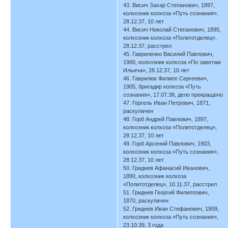
43. Висич Захар Степанович, 1897,
колхозник колхоза «Путь сознания»,
28.12.37, 10 лет
44. Висич Николай Степанович, 1895,
колхозник колхоза «Политотделец»,
28.12.37, расстрел
45. Гавриленко Василий Павлович,
1900, колхозник колхоза «По заветам
Ильича», 28.12.37, 10 лет
46. Гаврилюк Филипп Сергеевич,
1905, бригадир колхоза «Путь
сознания», 17.07.38, дело прекращено
47. Гергель Иван Петрович, 1871,
раскулачен
48. Горб Андрей Павлович, 1897,
колхозник колхоза «Политотделец»,
28.12.37, 10 лет
49. Горб Арсений Павлович, 1903,
колхозник колхоза «Путь сознания»,
28.12.37, 10 лет
50. Гриднев Афанасий Иванович,
1890, колхозник колхоза
«Политотделец», 10.11.37, расстрел
51. Гриднев Георгий Филиппович,
1870, раскулачен
52. Гриднев Иван Стефанович, 1909,
колхозник колхоза «Путь сознания»,
23.10.39, 3 года