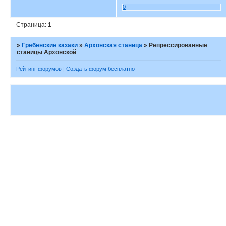
0
Страница:
1
»
Гребенские казаки
»
Архонская станица
»
Репрессированные
станицы Архонской
Рейтинг форумов
|
Создать форум бесплатно