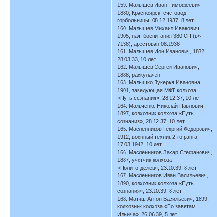
159. Малышев Иван Тимофеевич,
1880, Красноярск, счетовод
горбольницы, 08.12.1937, 8 лет
160. Малышев Михаил Иванович,
1905, нач. боепитания 380 СП (в/ч
7138), арестован 08.1938
161. Малышев Ион Иванович, 1872,
28.03.33, 10 лет
162. Малышев Сергей Иванович,
1888, раскулачен
163. Малышко Лукерья Ивановна,
1901, заведующая МФТ колхоза
«Путь сознания», 28.12.37, 10 лет
164. Мальченко Николай Павлович,
1897, колхозник колхоза «Путь
сознания», 28.12.37, 10 лет
165. Масленников Георгий Федорович,
1912, военный техник 2-го ранга,
17.03.1942, 10 лет
166. Масленников Захар Стефанович,
1887, учетчик колхоза
«Политотделец», 23.10.39, 8 лет
167. Масленников Иван Васильевич,
1890, колхозник колхоза «Путь
сознания», 23.10.39, 8 лет
168. Матяш Антон Васильевич, 1899,
колхозник колхоза «По заветам
Ильича», 26.06.39, 5 лет