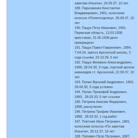
заветам Ильича», 26.09.37, 10 лет
189. Пархоменко Константин
Владимирович, 1901, колхозник
колхоза «Политотделец», 26.09.37, 10
лет
190. Пацук Петр Иванович, 1901,
Пермская область, 13.03.1938
арестован, 31.05.1939 дело
прекращено
191. Пацук Павел Гаврилович, 1884,
7.04.24, завхоз Архонской школы, 3
года ссылки, 23.10.39, 5 лет
192. Пацук Филимон Александрович,
1900, 28.04.30, 3 года, портной артели
инвалидов ст. Архонской, 22.09.37, 10
лет
193. Пелих Василий Андреевич, 1903,
28.04.30, 3 года условно
194. Пелих Прокофий Андреевич,
1893, 28.03.33, 5 лет ссылки
195. Петрина Анисим Федорович,
1898, раскулачен
196. Петрина Трофим Иванович,
1888, 28.03.33, 1 год работ
197. Плетнев Иван Петрович, 1891,
колхозник колхоза «По заветам
Ильича», 28.12.37, 10 лет
198. Попович Петр Петрович, 1897,