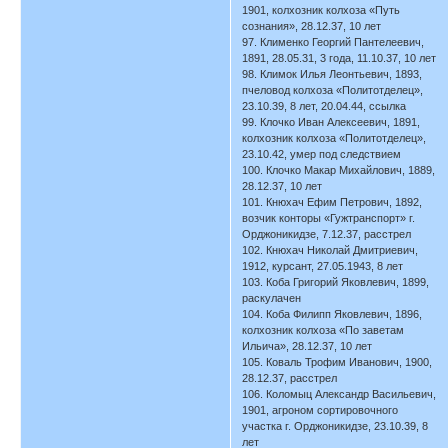
1901, колхозник колхоза «Путь
сознания», 28.12.37, 10 лет
97. Клименко Георгий Пантелеевич,
1891, 28.05.31, 3 года, 11.10.37, 10 лет
98. Климок Илья Леонтьевич, 1893,
пчеловод колхоза «Политотделец»,
23.10.39, 8 лет, 20.04.44, ссылка
99. Клочко Иван Алексеевич, 1891,
колхозник колхоза «Политотделец»,
23.10.42, умер под следствием
100. Клочко Макар Михайлович, 1889,
28.12.37, 10 лет
101. Кнюхач Ефим Петрович, 1892,
возчик конторы «Гужтранспорт» г.
Орджоникидзе, 7.12.37, расстрел
102. Кнюхач Николай Дмитриевич,
1912, курсант, 27.05.1943, 8 лет
103. Коба Григорий Яковлевич, 1899,
раскулачен
104. Коба Филипп Яковлевич, 1896,
колхозник колхоза «По заветам
Ильича», 28.12.37, 10 лет
105. Коваль Трофим Иванович, 1900,
28.12.37, расстрел
106. Коломыц Александр Васильевич,
1901, агроном сортировочного
участка г. Орджоникидзе, 23.10.39, 8
лет