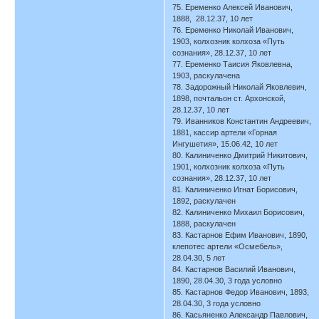
75. Еременко Алексей Иванович,
1888, 28.12.37, 10 лет
76. Еременко Николай Иванович,
1903, колхозник колхоза «Путь
сознания», 28.12.37, 10 лет
77. Еременко Таисия Яковлевна,
1903, раскулачена
78. Задорожный Николай Яковлевич,
1898, почтальон ст. Архонской,
28.12.37, 10 лет
79. Иванников Константин Андреевич,
1881, кассир артели «Горная
Ингушетия», 15.06.42, 10 лет
80. Калиниченко Дмитрий Никитович,
1901, колхозник колхоза «Путь
сознания», 28.12.37, 10 лет
81. Калиниченко Игнат Борисович,
1892, раскулачен
82. Калиниченко Михаил Борисович,
1888, раскулачен
83. Кастарнов Ефим Иванович, 1890,
клепотес артели «Осмебель»,
28.04.30, 5 лет
84. Кастарнов Василий Иванович,
1890, 28.04.30, 3 года условно
85. Кастарнов Федор Иванович, 1893,
28.04.30, 3 года условно
86. Касьяненко Александр Павлович,