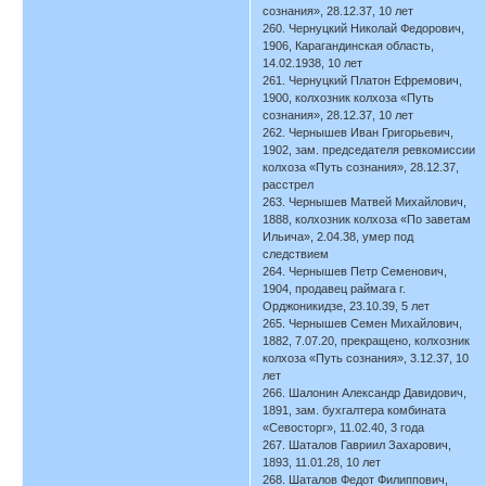
сознания», 28.12.37, 10 лет
260. Чернуцкий Николай Федорович,
1906, Карагандинская область,
14.02.1938, 10 лет
261. Чернуцкий Платон Ефремович,
1900, колхозник колхоза «Путь
сознания», 28.12.37, 10 лет
262. Чернышев Иван Григорьевич,
1902, зам. председателя ревкомиссии
колхоза «Путь сознания», 28.12.37,
расстрел
263. Чернышев Матвей Михайлович,
1888, колхозник колхоза «По заветам
Ильича», 2.04.38, умер под
следствием
264. Чернышев Петр Семенович,
1904, продавец раймага г.
Орджоникидзе, 23.10.39, 5 лет
265. Чернышев Семен Михайлович,
1882, 7.07.20, прекращено, колхозник
колхоза «Путь сознания», 3.12.37, 10
лет
266. Шалонин Александр Давидович,
1891, зам. бухгалтера комбината
«Севосторг», 11.02.40, 3 года
267. Шаталов Гавриил Захарович,
1893, 11.01.28, 10 лет
268. Шаталов Федот Филиппович,