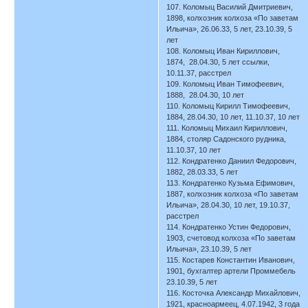
107. Коломыц Василий Дмитриевич,
1898, колхозник колхоза «По заветам
Ильича», 26.06.33, 5 лет, 23.10.39, 5
лет
108. Коломыц Иван Кириллович,
1874, 28.04.30, 5 лет ссылки,
10.11.37, расстрел
109. Коломыц Иван Тимофеевич,
1888, 28.04.30, 10 лет
110. Коломыц Кирилл Тимофеевич,
1884, 28.04.30, 10 лет, 11.10.37, 10 лет
111. Коломыц Михаил Кириллович,
1884, столяр Садонского рудника,
11.10.37, 10 лет
112. Кондратенко Даниил Федорович,
1882, 28.03.33, 5 лет
113. Кондратенко Кузьма Ефимович,
1887, колхозник колхоза «По заветам
Ильича», 28.04.30, 10 лет, 19.10.37,
расстрел
114. Кондратенко Устин Федорович,
1903, счетовод колхоза «По заветам
Ильича», 23.10.39, 5 лет
115. Костарев Константин Иванович,
1901, бухгалтер артели Проммебель
23.10.39, 5 лет
116. Косточка Александр Михайлович,
1921, красноармеец, 4.07.1942, 3 года