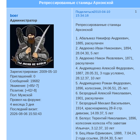
Репрессированные станицы Архонской
1
Поделиться
2010-04-10
boer
15:34:16
Администратор
Репрессированные станицы
Архонской
1. Абальмаз Никифор Андреевич,
1885, раскулачен
2. Авдеенко Иван Никонович, 1894,
28.04.30, 5 лет
3. Авдеенко Никон Яковлевич, 1871,
раскулачен
4. Андриященко Алексей Федорович,
Зарегистрирован
: 2009-05-10
1887, 28.05.31, 3 года условно,
Приглашений:
0
28.12.37, 10 лет
Сообщений:
19682
5. Андриященко Роман Федорович,
Уважение:
[+85/-7]
1896, колхозник, 24.06.51, 25 лет.
Позитив:
[+42/-8]
6. Безродный Алексей Николаевич,
Пол:
Мужской
1901, раскулачен
Провел на форуме:
7. Безродный Михаил Васильевич,
4 месяца 3 дня
1914, красноармеец 28-й стр.
Последний визит:
дивизии, 14.09.37, 5 лет
2026-08-06 15:50:43
8. Белоус Терентий Николаевич, 1896,
колхозник колхоза «По заветам
Ильича», 3.12.37, 10 лет
9. Бец Иван Ефимович, 1888, 7.04.24,
2 года ссылки, 28.04.30, 5 лет