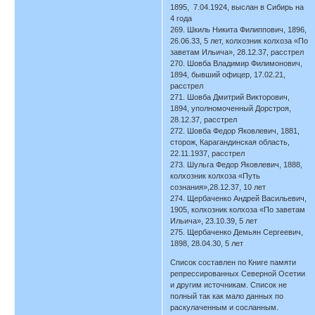
1895, 7.04.1924, выслан в Сибирь на
4 года
269. Шкиль Никита Филиппович, 1896,
26.06.33, 5 лет, колхозник колхоза «По
заветам Ильича», 28.12.37, расстрел
270. Шовба Владимир Филимонович,
1894, бывший офицер, 17.02.21,
расстрел
271. Шовба Дмитрий Викторович,
1894, уполномоченный Дорстроя,
28.12.37, расстрел
272. Шовба Федор Яковлевич, 1881,
сторож, Карагандинская область,
22.11.1937, расстрел
273. Шульга Федор Яковлевич, 1888,
колхозник колхоза «Путь
сознания»,28.12.37, 10 лет
274. Щербаченко Андрей Васильевич,
1905, колхозник колхоза «По заветам
Ильича», 23.10.39, 5 лет
275. Щербаченко Демьян Сергеевич,
1898, 28.04.30, 5 лет
Список составлен по Книге памяти
репрессированных Северной Осетии
и другим источникам. Список не
полный так как мало данных по
раскулаченным и сосланным.