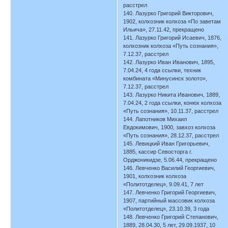
расстрел
140. Лазурко Григорий Викторович,
1902, колхозник колхоза «По заветам
Ильича», 27.11.42, прекращено
141. Лазурко Григорий Исаевич, 1876,
колхозник колхоза «Путь сознания»,
7.12.37, расстрел
142. Лазурко Иван Иванович, 1895,
7.04.24, 4 года ссылки, техник
комбината «Минусинск золото»,
7.12.37, расстрел
143. Лазурко Никита Иванович, 1889,
7.04.24, 2 года ссылки, конюх колхоза
«Путь сознания», 10.11.37, расстрел
144. Лапотников Михаил
Евдокимович, 1900, завхоз колхоза
«Путь сознания», 28.12.37, расстрел
145. Левицкий Иван Григорьевич,
1885, кассир Севосторга г.
Орджоникидзе, 5.06.44, прекращено
146. Левченко Василий Георгиевич,
1901, колхозник колхоза
«Политотделец», 9.09.41, 7 лет
147. Левченко Григорий Георгиевич,
1907, партийный массовик колхоза
«Политотделец», 23.10.39, 3 года
148. Левченко Григорий Степанович,
1889, 28.04.30, 5 лет, 29.09.1937, 10