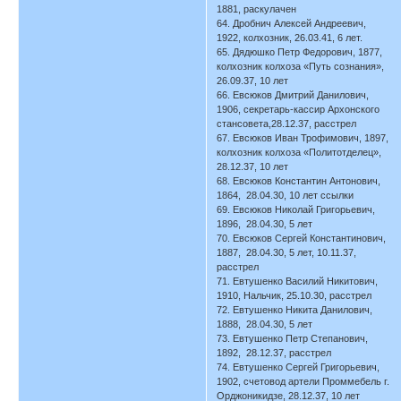
1881, раскулачен
64. Дробнич Алексей Андреевич,
1922, колхозник, 26.03.41, 6 лет.
65. Дядюшко Петр Федорович, 1877,
колхозник колхоза «Путь сознания»,
26.09.37, 10 лет
66. Евсюков Дмитрий Данилович,
1906, секретарь-кассир Архонского
стансовета,28.12.37, расстрел
67. Евсюков Иван Трофимович, 1897,
колхозник колхоза «Политотделец»,
28.12.37, 10 лет
68. Евсюков Константин Антонович,
1864, 28.04.30, 10 лет ссылки
69. Евсюков Николай Григорьевич,
1896, 28.04.30, 5 лет
70. Евсюков Сергей Константинович,
1887, 28.04.30, 5 лет, 10.11.37,
расстрел
71. Евтушенко Василий Никитович,
1910, Нальчик, 25.10.30, расстрел
72. Евтушенко Никита Данилович,
1888, 28.04.30, 5 лет
73. Евтушенко Петр Степанович,
1892, 28.12.37, расстрел
74. Евтушенко Сергей Григорьевич,
1902, счетовод артели Проммебель г.
Орджоникидзе, 28.12.37, 10 лет