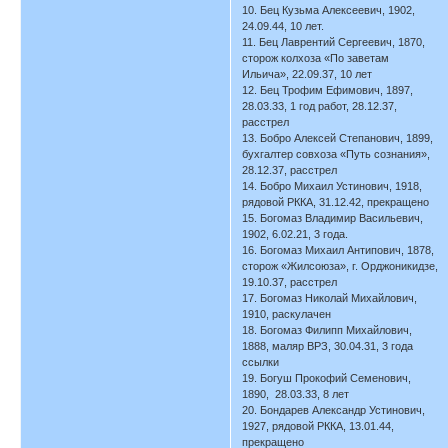
10. Бец Кузьма Алексеевич, 1902,
24.09.44, 10 лет.
11. Бец Лаврентий Сергеевич, 1870,
сторож колхоза «По заветам
Ильича», 22.09.37, 10 лет
12. Бец Трофим Ефимович, 1897,
28.03.33, 1 год работ, 28.12.37,
расстрел
13. Бобро Алексей Степанович, 1899,
бухгалтер совхоза «Путь сознания»,
28.12.37, расстрел
14. Бобро Михаил Устинович, 1918,
рядовой РККА, 31.12.42, прекращено
15. Богомаз Владимир Васильевич,
1902, 6.02.21, 3 года.
16. Богомаз Михаил Антипович, 1878,
сторож «Жилсоюза», г. Орджоникидзе,
19.10.37, расстрел
17. Богомаз Николай Михайлович,
1910, раскулачен
18. Богомаз Филипп Михайлович,
1888, маляр ВРЗ, 30.04.31, 3 года
ссылки
19. Богуш Прокофий Семенович,
1890, 28.03.33, 8 лет
20. Бондарев Александр Устинович,
1927, рядовой РККА, 13.01.44,
прекращено