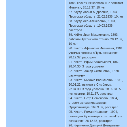
1886, колхозник колхоза «По заветам
Ильича», 28.12.37, 10 лет
87. Кауда Дарья Андреевна, 1904,
Пермская область, 21.02.1938, 10 лет
88. Кауда Лев Алексеевич, 1903,
Пермская область, 10.03.1938,
расстрел
89. Кийко Иван Максимович, 1893,
рабочий Архонского станпо, 28.12.37,
10 лет
90. Кикоть Афанасий Иванович, 1901,
учетчик колхоза «Путь сознания»,
28.12.37, расстрел
91. Кикоть Ефим Васильевич, 1860,
28.04.30, 3 года условно
92. Кикоть Захар Семенович, 1878,
раскулачен
93. Кикоть Михаил Васильевич, 1871,
30.01.21, выслан в Симбирск,
22.04.30, 3 года условно, 28.05.31, 5
лет ссылки, 10.11.37, расстрел
94. Кикоть Петр Семенович, 1884,
сторож артели инвалидов г.
Орджоникидзе, 16.09.37, расстрел
95. Кикоть Роман Иванович, 1904,
помощник бухгалтера колхоза «Путь
сознания», 28.12.37, расстрел
96. Кириченко Дмитрий Дмитриевич,