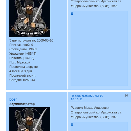
Ставропольский кр. Архонская ст.
Ущерб имущества (ВОВ) 1943
0
Зарегистрирован
: 2009-05-10
Приглашений:
0
Сообщений:
19682
Уважение:
[+85/-7]
Позитив:
[+42/-8]
Пол:
Мужской
Провел на форуме:
4 месяца 3 дня
Последний визит:
Сегодня 15:50:43
10
Поделиться
2020-03-19
boer
18:13:11
Администратор
Руденко Макар Андреевич
Ставропольский кр. Архонская ст.
Ущерб имущества (ВОВ) 1943
0