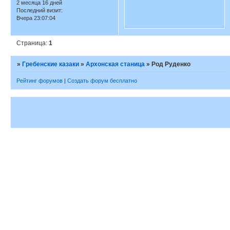
2 месяца 16 дней
Последний визит:
Вчера 23:07:04
Страница:
1
»
Гребенские казаки
»
Архонская станица
»
Род Руденко
Рейтинг форумов
|
Создать форум бесплатно