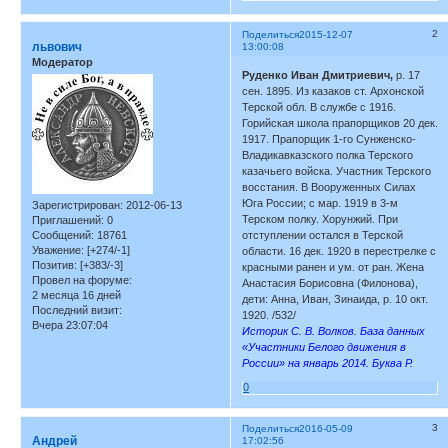
2
Поделиться
2015-12-07
львович
13:00:08
Модератор
Руденко Иван Дмитриевич,
р. 17
сен. 1895. Из казаков ст. Архонской
Терской обл. В службе с 1916.
Горийская школа прапорщиков 20 дек.
1917. Прапорщик 1-го Сунженско-
Владикавказского полка Терского
казачьего войска. Участник Терского
восстания. В Вооруженных Силах
Юга России; с мар. 1919 в 3-м
Зарегистрирован
: 2012-06-13
Терском полку. Хорунжий. При
Приглашений:
0
Сообщений:
18761
отступлении остался в Терской
Уважение:
[+274/-1]
области. 16 дек. 1920 в перестрелке с
Позитив:
[+383/-3]
красными ранен и ум. от ран. Жена
Провел на форуме:
Анастасия Борисовна (Филонова),
2 месяца 16 дней
дети: Анна, Иван, Зинаида, р. 10 окт.
Последний визит:
1920. /532/
Вчера 23:07:04
Историк С. В. Волков. База данных
«Участники Белого движения в
России» на январь 2014. Буква Р.
0
3
Поделиться
2016-05-09
Андрей
17:02:56