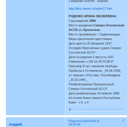
Северная Осетия - Алания.
http://lists.memo.ru/index17.htm
РУДЕНКО ИРИНА ЯКОВЛЕВНА
Год рождения
1894
Место рождения
Северо-Осетинская
АССР, ст. Архонская
Место проживания г. Орджоникидзе
Мера пресечения арестована
Дата ареста 25 февраля 1937
Осуждён Верховным судом Северо-
Осетинской АССР
Дата осуждения 2 августа 1937
Обвинение ст.58-10 УК РСФСР
Приговор 8 лет лишения свободы.
Прибыла в Ухтижемлаг _04.06.1938_
из тюрьмы г.Ростова. Освобождена
_25.02.1945._
Реабилитирован Прокуратурой
Северо-Осетинской АССР
Дата реабилитации 19 апреля 1989
Источник Книга памяти Республики
Коми - т.9, ч.4
0
7
Поделиться
2019-09-11
Андрей
19:04:45