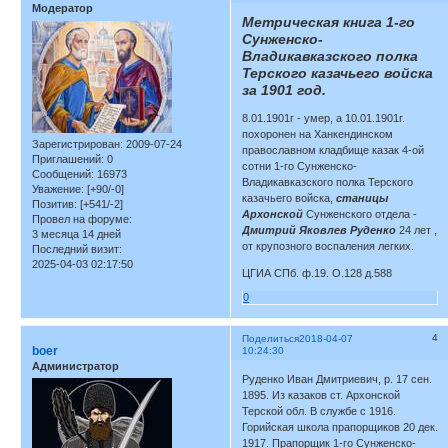
Модератор
Метрическая книга 1-го
Сунженско-
Владикавказского полка
Терского казачьего войска
за 1901 год.
8.01.1901г - умер, а 10.01.1901г.
похоронен на Ханкендинском
Зарегистрирован
: 2009-07-24
православном кладбище казак 4-ой
Приглашений:
0
сотни 1-го Сунженско-
Сообщений:
16973
Владикавказского полка Терского
Уважение:
[+90/-0]
казачьего войска,
станицы
Позитив:
[+541/-2]
Архонской
Сунженского отдела -
Провел на форуме:
Дмитрий Яковлев Руденко
24 лет ,
3 месяца 14 дней
от крупозного воспаления легких.
Последний визит:
2025-04-03 02:17:50
ЦГИА СПб. ф.19. О.128 д.588
0
4
Поделиться
2018-04-07
boer
10:24:30
Администратор
Руденко Иван Дмитриевич, р. 17 сен.
1895. Из казаков ст. Архонской
Терской обл. В службе с 1916.
Горийская школа прапорщиков 20 дек.
1917. Прапорщик 1-го Сунженско-