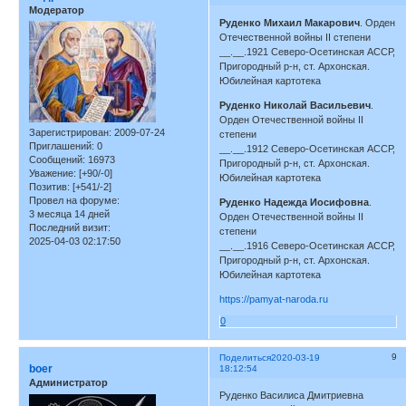
Модератор
Руденко Михаил Макарович
. Орден
Отечественной войны II степени
__.__.1921 Северо-Осетинская АССР,
Пригородный р-н, ст. Архонская.
Юбилейная картотека
Руденко Николай Васильевич
.
Орден Отечественной войны II
Зарегистрирован
: 2009-07-24
степени
Приглашений:
0
__.__.1912 Северо-Осетинская АССР,
Сообщений:
16973
Пригородный р-н, ст. Архонская.
Уважение:
[+90/-0]
Юбилейная картотека
Позитив:
[+541/-2]
Провел на форуме:
Руденко Надежда Иосифовна
.
3 месяца 14 дней
Орден Отечественной войны II
Последний визит:
степени
2025-04-03 02:17:50
__.__.1916 Северо-Осетинская АССР,
Пригородный р-н, ст. Архонская.
Юбилейная картотека
https://pamyat-naroda.ru
0
9
Поделиться
2020-03-19
boer
18:12:54
Администратор
Руденко Василиса Дмитриевна