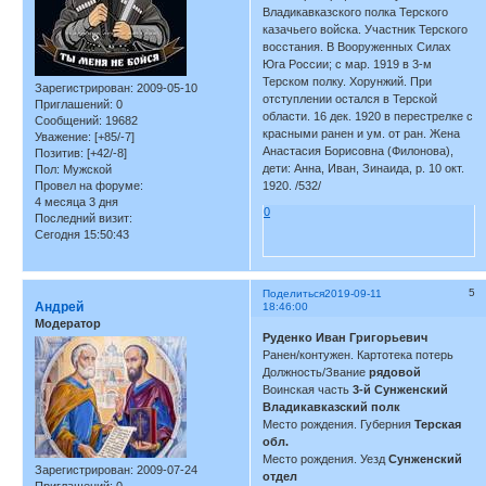
Владикавказского полка Терского
казачьего войска. Участник Терского
восстания. В Вооруженных Силах
Юга России; с мар. 1919 в 3-м
Терском полку. Хорунжий. При
Зарегистрирован
: 2009-05-10
отступлении остался в Терской
Приглашений:
0
области. 16 дек. 1920 в перестрелке с
Сообщений:
19682
красными ранен и ум. от ран. Жена
Уважение:
[+85/-7]
Анастасия Борисовна (Филонова),
Позитив:
[+42/-8]
дети: Анна, Иван, Зинаида, р. 10 окт.
Пол:
Мужской
Провел на форуме:
1920. /532/
4 месяца 3 дня
0
Последний визит:
Сегодня 15:50:43
5
Поделиться
2019-09-11
Андрей
18:46:00
Модератор
Руденко Иван Григорьевич
Ранен/контужен. Картотека потерь
Должность/Звание
рядовой
Воинская часть
3-й Сунженский
Владикавказский полк
Место рождения. Губерния
Терская
обл.
Место рождения. Уезд
Сунженский
Зарегистрирован
: 2009-07-24
отдел