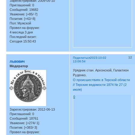
Зарегистрирован
: 2009-05-10
Приглашений:
0
Сообщений:
19682
Уважение:
[+85/-7]
Позитив:
[+42/-8]
Пол:
Мужской
Провел на форуме:
4 месяца 3 дня
Последний визит:
Сегодня 15:50:43
12
Поделиться
2023-10-02
львович
13:06:54
Модератор
Урядник стан. Архонской, Галактион
Руденко.
О происшествиях в Терской области
// Терские ведомости 1874 № 27 (2
июля)
0
Зарегистрирован
: 2012-06-13
Приглашений:
0
Сообщений:
18761
Уважение:
[+274/-1]
Позитив:
[+383/-3]
Провел на форуме: