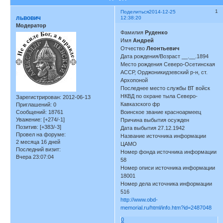
1
Поделиться
2014-12-25
львович
12:38:20
Модератор
Фамилия
Руденко
Имя
Андрей
Отчество
Леонтьевич
Дата рождения/Возраст __.__.1894
Место рождения Северо-Осетинская
АССР, Орджоникидзевский р-н, ст.
Архопоной
Последнее место службы ВТ войск
НКВД по охране тыла Северо-
Зарегистрирован
: 2012-06-13
Кавказского фр
Приглашений:
0
Сообщений:
18761
Воинское звание красноармеец
Уважение:
[+274/-1]
Причина выбытия осужден
Позитив:
[+383/-3]
Дата выбытия 27.12.1942
Провел на форуме:
Название источника информации
2 месяца 16 дней
ЦАМО
Последний визит:
Номер фонда источника информации
Вчера 23:07:04
58
Номер описи источника информации
18001
Номер дела источника информации
516
http://www.obd-
memorial.ru/html/info.htm?id=2487048
0