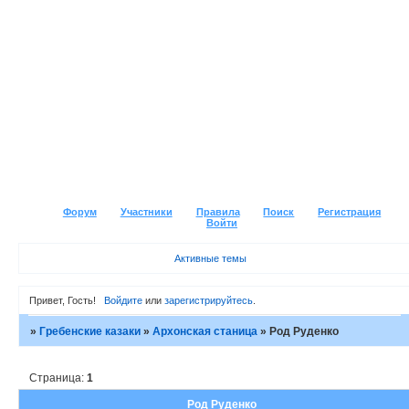
Форум
Участники
Правила
Поиск
Регистрация
Войти
Активные темы
Привет, Гость!
Войдите
или
зарегистрируйтесь
.
»
Гребенские казаки
»
Архонская станица
»
Род Руденко
Страница:
1
Род Руденко