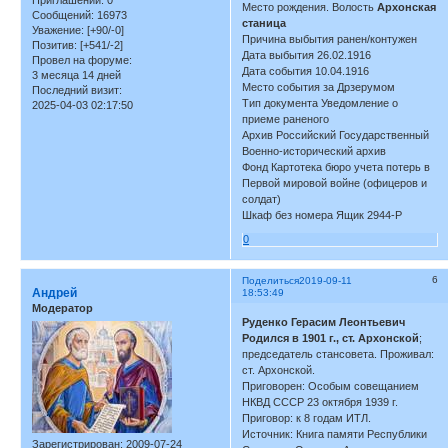
Приглашений:
0
Место рождения. Волость
Архонская
Сообщений:
16973
станица
Уважение:
[+90/-0]
Причина выбытия ранен/контужен
Позитив:
[+541/-2]
Дата выбытия 26.02.1916
Провел на форуме:
Дата события 10.04.1916
3 месяца 14 дней
Место события за Дрзерумом
Последний визит:
Тип документа Уведомление о
2025-04-03 02:17:50
приеме раненого
Архив Российский Государственный
Военно-исторический архив
Фонд Картотека бюро учета потерь в
Первой мировой войне (офицеров и
солдат)
Шкаф без номера Ящик 2944-Р
0
6
Поделиться
2019-09-11
Андрей
18:53:49
Модератор
Руденко Герасим Леонтьевич
Родился в 1901 г., ст. Архонской
;
председатель стансовета. Проживал:
ст. Архонской.
Приговорен: Особым совещанием
НКВД СССР 23 октября 1939 г.
Приговор: к 8 годам ИТЛ.
Источник: Книга памяти Республики
Зарегистрирован
: 2009-07-24