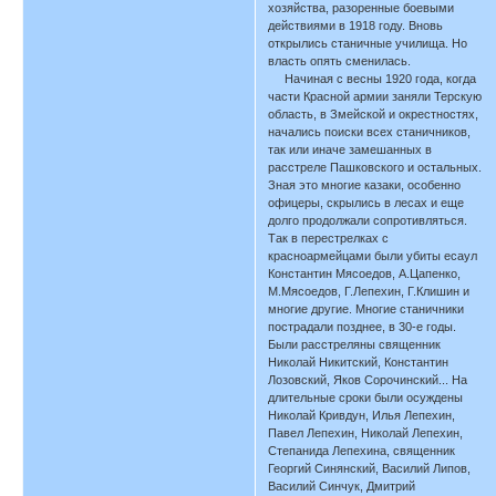
хозяйства, разоренные боевыми
действиями в 1918 году. Вновь
открылись станичные училища. Но
власть опять сменилась.
Начиная с весны 1920 года, когда
части Красной армии заняли Терскую
область, в Змейской и окрестностях,
начались поиски всех станичников,
так или иначе замешанных в
расстреле Пашковского и остальных.
Зная это многие казаки, особенно
офицеры, скрылись в лесах и еще
долго продолжали сопротивляться.
Так в перестрелках с
красноармейцами были убиты есаул
Константин Мясоедов, А.Цапенко,
М.Мясоедов, Г.Лепехин, Г.Клишин и
многие другие. Многие станичники
пострадали позднее, в 30-е годы.
Были расстреляны священник
Николай Никитский, Константин
Лозовский, Яков Сорочинский... На
длительные сроки были осуждены
Николай Кривдун, Илья Лепехин,
Павел Лепехин, Николай Лепехин,
Степанида Лепехина, священник
Георгий Синянский, Василий Липов,
Василий Синчук, Дмитрий