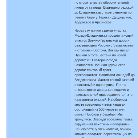
по строительству оборонительной
линии от станицы Екатериноградской
до Владикавказа с укреплениями по
левому берегу Терека - Дурдурское,
Ардонское и Архонское.
Через эту линию взамен участка
Моздок-Владикавказ прошел и новый
участок Военно-Грузинской дороги,
связывающей Россию с Закавказьем
и странами Востока. Вот как писал
Пушкин о путешествии по новой
дороге: «С Екатеринограда
начинается Военная Грузинская
дорога: почтовый тракт
прекращается. Нанимают лошадей до
Владикавказа. Дается конвой казачий
и пехотный и одна пушка. Почта
отправляется два раза в неделю и
приезжие к ней присоединяются: это
называется оказией. На сборном
месте соединился весь караван,
состоявший из 500 человек или
около. Пробили в барабан. Мы
тронулись. Впереди проехала пушка,
окруженная пехотными солдатами.
За нею потянулись коляски, брички,
кибитка солдаток, переезжающих из