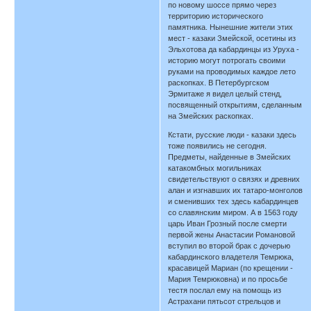
по новому шоссе прямо через
территорию исторического
памятника. Нынешние жители этих
мест - казаки Змейской, осетины из
Эльхотова да кабардинцы из Уруха -
историю могут потрогать своими
руками на проводимых каждое лето
раскопках. В Петербургском
Эрмитаже я видел целый стенд,
посвященный открытиям, сделанным
на Змейских раскопках.
Кстати, русские люди - казаки здесь
тоже появились не сегодня.
Предметы, найденные в Змейских
катакомбных могильниках
свидетельствуют о связях и древних
алан и изгнавших их татаро-монголов
и сменивших тех здесь кабардинцев
со славянским миром. А в 1563 году
царь Иван Грозный после смерти
первой жены Анастасии Романовой
вступил во второй брак с дочерью
кабардинского владетеля Темрюка,
красавицей Мариан (по крещении -
Мария Темрюковна) и по просьбе
тестя послал ему на помощь из
Астрахани пятьсот стрельцов и