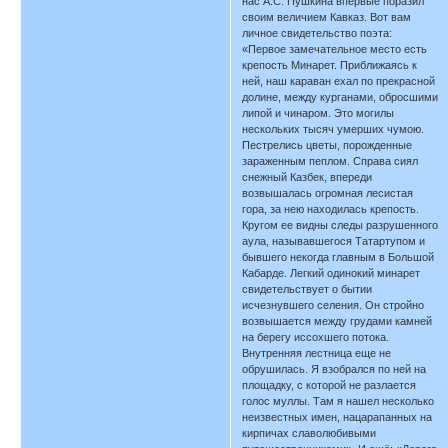
нас А.С. Пушкина впервые поразил
своим величием Кавказ. Вот вам
личное свидетельство поэта:
«Первое замечательное место есть
крепость Минарет. Приближаясь к
ней, наш караван ехал по прекрасной
долине, между курганами, обросшими
липой и чинаром. Это могилы
нескольких тысяч умерших чумою.
Пестрелись цветы, порожденные
зараженным пеплом. Справа сиял
снежный Казбек, впереди
возвышалась огромная лесистая
гора, за нею находилась крепость.
Кругом ее видны следы разрушенного
аула, называвшегося Татартупом и
бывшего некогда главным в Большой
Кабарде. Легкий одинокий минарет
свидетельствует о бытии
исчезнувшего селения. Он стройно
возвышается между грудами камней
на берегу иссохшего потока.
Внутренняя лестница еще не
обрушилась. Я взобрался по ней на
площадку, с которой не разлается
голос муллы. Там я нашел несколько
неизвестных имен, нацарапанных на
кирпичах славолюбивыми