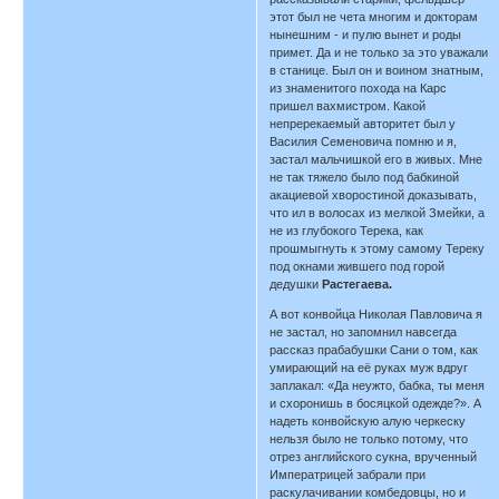
этот был не чета многим и докторам
нынешним - и пулю вынет и роды
примет. Да и не только за это уважали
в станице. Был он и воином знатным,
из знаменитого похода на Карс
пришел вахмистром. Какой
непререкаемый авторитет был у
Василия Семеновича помню и я,
застал мальчишкой его в живых. Мне
не так тяжело было под бабкиной
акациевой хворостиной доказывать,
что ил в волосах из мелкой Змейки, а
не из глубокого Терека, как
прошмыгнуть к этому самому Тереку
под окнами жившего под горой
дедушки
Растегаева.
А вот конвойца Николая Павловича я
не застал, но запомнил навсегда
рассказ прабабушки Сани о том, как
умирающий на её руках муж вдруг
заплакал: «Да неужто, бабка, ты меня
и схоронишь в босяцкой одежде?». А
надеть конвойскую алую черкеску
нельзя было не только потому, что
отрез английского сукна, врученный
Императрицей забрали при
раскулачивании комбедовцы, но и