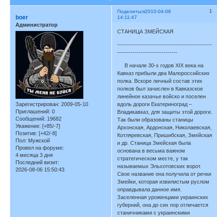
1
Поделиться
2010-04-08
boer
14:11:47
Администратор
СТАНИЦА ЗМЕЙСКАЯ
-------------------------------------------------
-------------------------------
В начале 30-х годов ХIХ века на
Кавказ прибыли два Малороссийских
полка. Вскоре личный состав этих
полков был зачислен в Кавказское
линейное казачье войско и поселен
Зарегистрирован
: 2009-05-10
вдоль дороги Екатериноград –
Приглашений:
0
Владикавказ, для защиты этой дороги.
Сообщений:
19682
Так были образованы станицы
Уважение:
[+85/-7]
Архонская, Ардонская, Николаевская,
Позитив:
[+42/-8]
Котляревская, Пришибская, Змейская
Пол:
Мужской
и др. Станица Змейская была
Провел на форуме:
основана в весьма важном
4 месяца 3 дня
стратегическом месте, у так
Последний визит:
называемых Эльхотовских ворот.
2026-08-06 15:50:43
Свое название она получила от речки
Змейки, которая извилистым руслом
оправдывала данное имя.
Заселенная уроженцами украинских
губерний, она до сих пор отличается
станичниками с украинскими