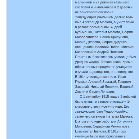
мальчиков и 27 девочек казачьего
сословия и 9 мальчиков и 2 девочки
не войскового сословия.
Заведующим училищем долгие годы
был Александр Малюга, а учителями
в разное время были: Андрей
Кузьменко, Наталья Малюга, София
Мирославлева, Раиса Хрипунова,
Мария Джепова, София Диденко,
священники Василий Попов, Михаил
Касаевский и Андрей Поляков.
Почетным блюстителем училище был
урядник Федор Шелковников. Кроме
обязательных предметов учащиеся
изучали садоводство, пчеловодство.
В 1914 училище окончили: Иван
Глушко, Алексей Заматай, Гавриил
Заматай, Николай Лепехин, Василий
Демин и Семен Лепехин.
С 1 сентября 1915 года в Змейской
было открыто второе училище – 1-
классное станичное училище. Его
заведующим был Федор Коробко,
затем его сменила Наталья Малюга.
В этом училище работали Антонина
Моисеева, Серафима Ренжиглова,
Елизавета Павлова. В 1917 году
училище было преобразовано в