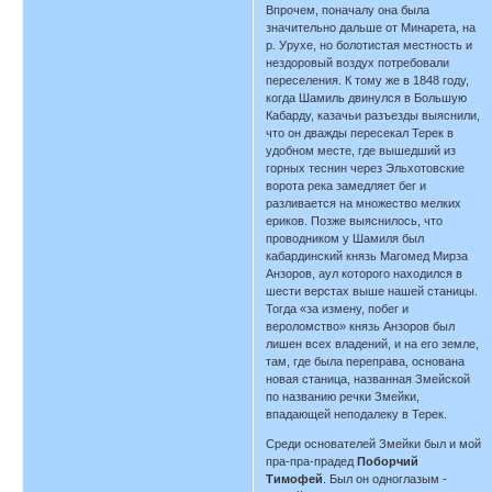
Впрочем, поначалу она была
значительно дальше от Минарета, на
р. Урухе, но болотистая местность и
нездоровый воздух потребовали
переселения. К тому же в 1848 году,
когда Шамиль двинулся в Большую
Кабарду, казачьи разъезды выяснили,
что он дважды пересекал Терек в
удобном месте, где вышедший из
горных теснин через Эльхотовские
ворота река замедляет бег и
разливается на множество мелких
ериков. Позже выяснилось, что
проводником у Шамиля был
кабардинский князь Магомед Мирза
Анзоров, аул которого находился в
шести верстах выше нашей станицы.
Тогда «за измену, побег и
вероломство» князь Анзоров был
лишен всех владений, и на его земле,
там, где была переправа, основана
новая станица, названная Змейской
по названию речки Змейки,
впадающей неподалеку в Терек.
Среди основателей Змейки был и мой
пра-пра-прадед
Поборчий
Тимофей
. Был он одноглазым -