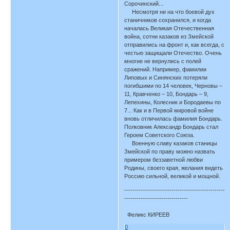
Сорочинский...
Несмотря ни на что боевой дух
станичников сохранился, и когда
началась Великая Отечественная
война, сотни казаков из Змейской
отправились на фронт и, как всегда, с
честью защищали Отечество. Очень
многие не вернулись с полей
сражений. Например, фамилии
Липовых и Синянских потеряли
погибшими по 14 человек, Черновы –
11, Кравченко – 10, Бондарь – 9,
Лепехины, Колесник и Бородаевы по
7... Как и в Первой мировой войне
вновь отличилась фамилия Бондарь.
Полковник Александр Бондарь стал
Героем Советского Союза.
Военную славу казаков станицы
Змейской по праву можно назвать
примером беззаветной любви
Родины, своего края, желания видеть
Россию сильной, великой и мощной.
-------------------------------------------------
-------------------------------
Феликс КИРЕЕВ
0