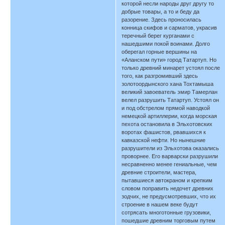
которой несли народы друг другу то
добрые товары, а то и беду да
разорение. Здесь проносилась
конница скифов и сарматов, украсив
теречный берег курганами с
нашедшими покой воинами. Долго
оберегал горные вершины на
«Аланском пути» город Татартуп. Но
только древний минарет устоял после
того, как разгромивший здесь
золотоордынского хана Тохтамыша
великий завоеватель эмир Тамерлан
велел разрушить Татартуп. Устоял он
и под обстрелом прямой наводкой
немецкой артиллерии, когда морская
пехота остановила в Эльхотовских
воротах фашистов, рвавшихся к
кавказской нефти. Но нынешние
разрушители из Эльхотова оказались
проворнее. Его варварски разрушили
несравненно менее гениальные, чем
древние строители, мастера,
пытавшиеся автокраном и крепким
словом поправить недочет древних
зодчих, не предусмотревших, что их
строение в нашем веке будут
сотрясать многотонные грузовики,
пошедшие древним торговым путем