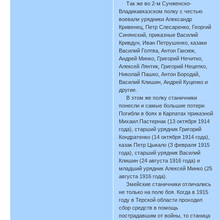
Так же во 2-м Сунженско-
Владикавказском полку с честью
воевали урядники Александр
Кривенец, Петр Слесаренко, Георгий
Синянский, приказные Василий
Кривдун, Иван Петрушенко, казаки
Василий Голтва, Антон Ганзюк,
Андрей Минко, Григорий Нечитко,
Алексей Лянтик, Григорий Нецепко,
Николай Пашко, Антон Бородай,
Василий Клишин, Андрей Куценко и
другие.
В этом же полку станичники
понесли и самые большие потери.
Погибли в боях в Карпатах приказной
Михаил Пастернак (13 октября 1914
года), старший урядник Григорий
Кондратенко (14 октября 1914 года),
казак Петр Цыкало (3 февраля 1915
года), старший урядник Василий
Клишин (24 августа 1916 года) и
младший урядник Алексей Минко (25
августа 1916 года).
Змейские станичники отличались
не только на поле боя. Когда в 1915
году в Терской области проходил
сбор средств в помощь
пострадавшим от войны, то станица