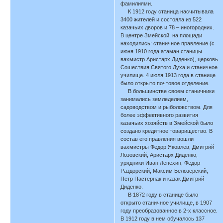
фамилиями.
К 1912 году станица насчитывала
3400 жителей и состояла из 522
казачьих дворов и 78 – иногородних.
В центре Змейской, на площади
находились: станичное правление (с
июня 1910 года атаман станицы
вахмистр Аристарх Диденко), церковь
Сошествия Святого Духа и станичное
училище. 4 июля 1913 года в станице
было открыто почтовое отделение.
В большинстве своем станичники
занимались земледелием,
садоводством и рыболовством. Для
более эффективного развития
казачьих хозяйств в Змейской было
создано кредитное товарищество. В
состав его правления вошли
вахмистры Федор Яковлев, Дмитрий
Лозовский, Аристарх Диденко,
урядники Иван Лепехин, Федор
Раздорский, Максим Белозерский,
Петр Пастернак и казак Дмитрий
Диденко.
В 1872 году в станице было
открыто станичное училище, в 1907
году преобразованное в 2-х классное.
В 1912 году в нем обучалось 137