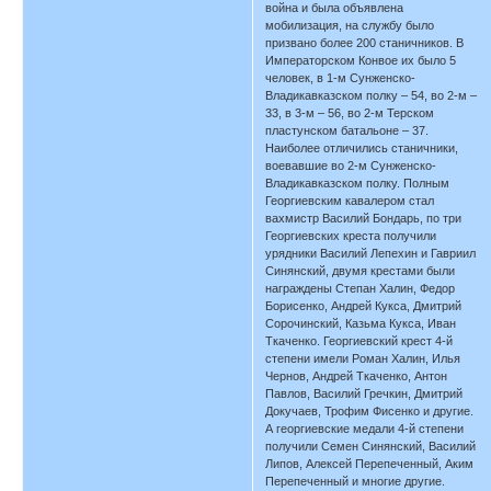
война и была объявлена
мобилизация, на службу было
призвано более 200 станичников. В
Императорском Конвое их было 5
человек, в 1-м Сунженско-
Владикавказском полку – 54, во 2-м –
33, в 3-м – 56, во 2-м Терском
пластунском батальоне – 37.
Наиболее отличились станичники,
воевавшие во 2-м Сунженско-
Владикавказском полку. Полным
Георгиевским кавалером стал
вахмистр Василий Бондарь, по три
Георгиевских креста получили
урядники Василий Лепехин и Гавриил
Синянский, двумя крестами были
награждены Степан Халин, Федор
Борисенко, Андрей Кукса, Дмитрий
Сорочинский, Казьма Кукса, Иван
Ткаченко. Георгиевский крест 4-й
степени имели Роман Халин, Илья
Чернов, Андрей Ткаченко, Антон
Павлов, Василий Гречкин, Дмитрий
Докучаев, Трофим Фисенко и другие.
А георгиевские медали 4-й степени
получили Семен Синянский, Василий
Липов, Алексей Перепеченный, Аким
Перепеченный и многие другие.