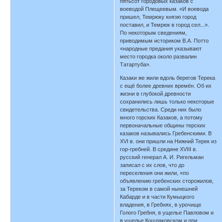
пятьсот городовых казаков с
воеводой Плещеевым. «И воевода
пришел, Темрюку князю город
поставил, и Темрюк в город сел...».
По некоторым сведениям,
приводимым историком В.А. Потто
«народные предания указывают
место городка около развалин
Татартуба».
Казаки же жили вдоль берегов Терека
с ещё более древних времён. Об их
жизни в глубокой древности
сохранились лишь только некоторые
свидетельства. Среди них было
много горских Казаков, а потому
первоначальные общины терских
казаков назывались Гребенскими. В
XVI в. они пришли на Нижний Терек из
гор-гребней. В средине XVIII в.
русский генерал А. И. Ригельман
записал с их слов, что до
переселения они жили, «по
объявлению гребенских сторожилов,
за Тереком в самой нынешней
Кабарде и в части Кумыцкого
владения, в Гребнях, в урочище
Голого Гребня, в ущелье Павловом и
в ущелье Кошлаковском и при