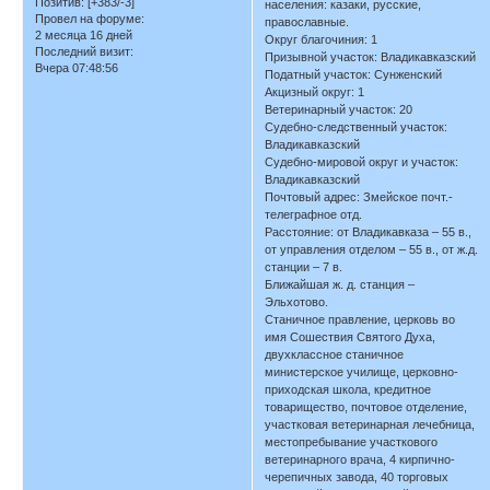
Позитив:
[+383/-3]
населения: казаки, русские,
Провел на форуме:
православные.
2 месяца 16 дней
Округ благочиния: 1
Последний визит:
Призывной участок: Владикавказский
Вчера 07:48:56
Податный участок: Сунженский
Акцизный округ: 1
Ветеринарный участок: 20
Судебно-следственный участок:
Владикавказский
Судебно-мировой округ и участок:
Владикавказский
Почтовый адрес: Змейское почт.-
телеграфное отд.
Расстояние: от Владикавказа – 55 в.,
от управления отделом – 55 в., от ж.д.
станции – 7 в.
Ближайшая ж. д. станция –
Эльхотово.
Станичное правление, церковь во
имя Сошествия Святого Духа,
двухклассное станичное
министерское училище, церковно-
приходская школа, кредитное
товарищество, почтовое отделение,
участковая ветеринарная лечебница,
местопребывание участкового
ветеринарного врача, 4 кирпично-
черепичных завода, 40 торговых