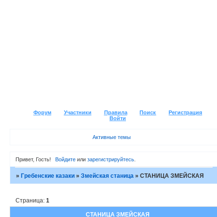
Форум
Участники
Правила
Поиск
Регистрация
Войти
Активные темы
Привет, Гость!
Войдите
или
зарегистрируйтесь
.
»
Гребенские казаки
»
Змейская станица
»
СТАНИЦА ЗМЕЙСКАЯ
Страница:
1
СТАНИЦА ЗМЕЙСКАЯ