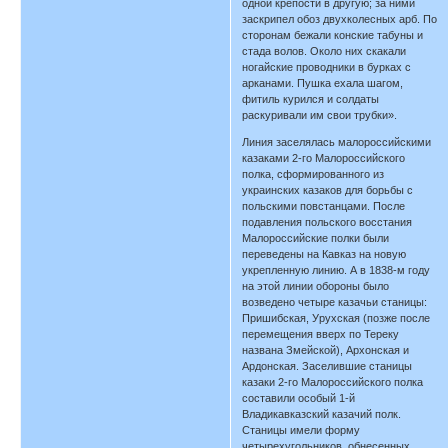
одной крепости в другую; за ними
заскрипел обоз двухколесных арб. По
сторонам бежали конские табуны и
стада волов. Около них скакали
ногайские проводники в бурках с
арканами. Пушка ехала шагом,
фитиль курился и солдаты
раскуривали им свои трубки».
Линия заселялась малороссийскими
казаками 2-го Малороссийского
полка, сформированного из
украинских казаков для борьбы с
польскими повстанцами. После
подавления польского восстания
Малороссийские полки были
переведены на Кавказ на новую
укрепленную линию. А в 1838-м году
на этой линии обороны было
возведено четыре казачьи станицы:
Пришибская, Урухская (позже после
перемещения вверх по Тереку
названа Змейской), Архонская и
Ардонская. Заселившие станицы
казаки 2-го Малороссийского полка
составили особый 1-й
Владикавказский казачий полк.
Станицы имели форму
четырехугольников, обнесенных