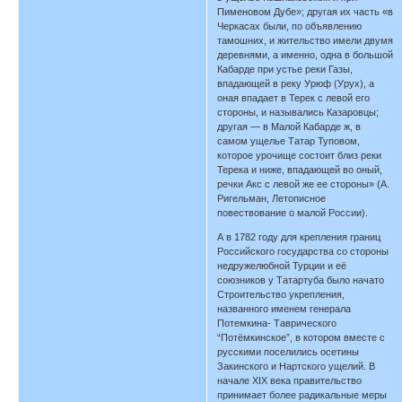
Пименовом Дубе»; другая их часть «в
Черкасах были, по объявлению
тамошних, и жительство имели двумя
деревнями, а именно, одна в большой
Кабарде при устье реки Газы,
впадающей в реку Урюф (Урух), а
оная впадает в Терек с левой его
стороны, и назывались Казаровцы;
другая — в Малой Кабарде ж, в
самом ущелье Татар Туповом,
которое урочище состоит близ реки
Терека и ниже, впадающей во оный,
речки Акс с левой же ее стороны» (А.
Ригельман, Летописное
повествование о малой России).
А в 1782 году для крепления границ
Российского государства со стороны
недружелюбной Турции и её
союзников у Татартуба было начато
Строительство укрепления,
названного именем генерала
Потемкина- Таврического
“Потёмкинское”, в котором вместе с
русскими поселились осетины
Закинского и Нартского ущелий. В
начале XIX века правительство
принимает более радикальные меры