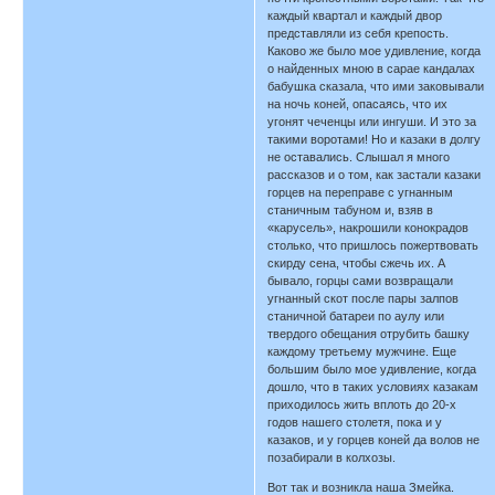
каждый квартал и каждый двор
представляли из себя крепость.
Каково же было мое удивление, когда
о найденных мною в сарае кандалах
бабушка сказала, что ими заковывали
на ночь коней, опасаясь, что их
угонят чеченцы или ингуши. И это за
такими воротами! Но и казаки в долгу
не оставались. Слышал я много
рассказов и о том, как застали казаки
горцев на переправе с угнанным
станичным табуном и, взяв в
«карусель», накрошили конокрадов
столько, что пришлось пожертвовать
скирду сена, чтобы сжечь их. А
бывало, горцы сами возвращали
угнанный скот после пары залпов
станичной батареи по аулу или
твердого обещания отрубить башку
каждому третьему мужчине. Еще
большим было мое удивление, когда
дошло, что в таких условиях казакам
приходилось жить вплоть до 20-х
годов нашего столетя, пока и у
казаков, и у горцев коней да волов не
позабирали в колхозы.
Вот так и возникла наша Змейка.