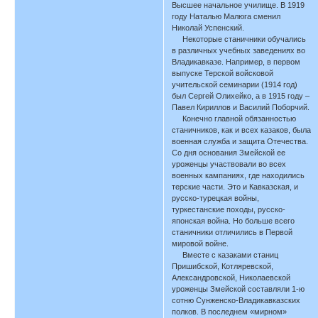
Высшее начальное училище. В 1919
году Наталью Малюга сменил
Николай Успенский.
Некоторые станичники обучались
в различных учебных заведениях во
Владикавказе. Например, в первом
выпуске Терской войсковой
учительской семинарии (1914 год)
был Сергей Олихейко, а в 1915 году –
Павел Кириллов и Василий Поборчий.
Конечно главной обязанностью
станичников, как и всех казаков, была
военная служба и защита Отечества.
Со дня основания Змейской ее
уроженцы участвовали во всех
военных кампаниях, где находились
терские части. Это и Кавказская, и
русско-турецкая войны,
туркестанские походы, русско-
японская война. Но больше всего
станичники отличились в Первой
мировой войне.
Вместе с казаками станиц
Пришибской, Котляревской,
Александровской, Николаевской
уроженцы Змейской составляли 1-ю
сотню Сунженско-Владикавказских
полков. В последнем «мирном»