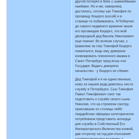
другой потерял в боях с шамилёвыми
наибами. Но и им, наверняка,
досталось, потому как Тимофея по
прозвищу Коцерго (косой) и в
станице-то побаивались. A Поборчих
до самого недавнего времени звали
его прозвищем Коцерго, это мой
двоюродный дед Василь Николаевич
еще помнит. Во всяком случае, с
Шамилем за глаз Тимофей Коцерго
поквитался, ведь ему доверили
конвоировать плененного имама в
Санкт-Петербург пред ясны очи
Государя. Видать доверяло
начальство - у Коцерго не сбежит.
Дед Тимофей и я не единственные,
кому из нашею рода довелось нести
службу в Петербурге. Сын Тимофея
Павел Тимофеевич смог так
подготовить к службе своего сына
Николая, что на строевом смотру,
приехавшие из столицы лейб-
гвардейские офицеры категорически
потребовали представить молодца
для службы в Собственный Его
Императорского Величества конвой,
дав отсрочку на год для отыскания
соответствующего всаднику и