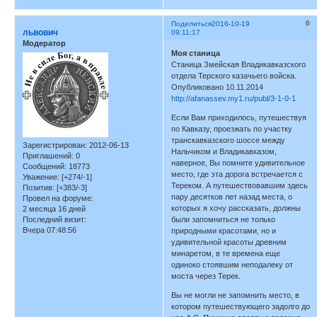
6
Поделиться
2016-10-19
львович
09:11:17
Модератор
Моя станица
Станица Змейская Владикавказского
отдела Терского казачьего войска.
Опубликовано 10.11.2014
http://afanassev.my1.ru/publ/3-1-0-1
Если Вам приходилось, путешествуя
по Кавказу, проезжать по участку
транскавказского шоссе между
Зарегистрирован
: 2012-06-13
Нальчиком и Владикавказом,
Приглашений:
0
наверное, Вы помните удивительное
Сообщений:
18773
место, где эта дорога встречается с
Уважение:
[+274/-1]
Тереком. А путешествовавшим здесь
Позитив:
[+383/-3]
пару десятков лет назад места, о
Провел на форуме:
которых я хочу рассказать, должны
2 месяца 16 дней
Последний визит:
были запомниться не только
Вчера 07:48:56
природными красотами, но и
удивительной красоты древним
минаретом, в те времена еще
одиноко стоявшим неподалеку от
моста через Терек.
Вы не могли не запомнить место, в
котором путешествующего задолго до