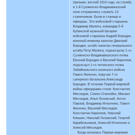
призыве, весной 1914 года, на службу
в 1-й Сунженско-Владикавказский
полк отправились служить 13
станичников. Были в станице и
офицеры. Это войсковой старшина
Владимир Малюга, командир 5-й
Кубанской казачьей батареи
войсковой старшина Андрей Бородин,
военный инженер капитан Дмитрий
Бородин, штабс-капитан генерального
штаба Петр Малюга, подъесаулы 1-го
Сунженско-Владикавказского полка
Евгений Бородин и Василий Кириллов,
подъесаул 1-го читинского полка
Забайкальского казачьего войска
Павел Лепехин, поручик 7-го
саперного батальона Александр
Бородин. В течение Первой мировой
войны офицерами стали: Константин
Мясоедов, Семен Олихейко, Михаил
Мясоедов, Илья Лозовский, Антон
Павлов, Владимир Игнатенко, Павел
Фисенко, Василий Мясоедов,
Константин Кириллов, Николай
Клишин, Николай Лозовский, Георгий
Карабельников, Алексей Игнатенко и
Алексей Мясоедов.
Когда началась Первая мировая