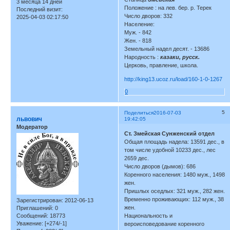
3 месяца 14 дней
Положение : на лев. бер. р. Терек
Последний визит:
Число дворов: 332
2025-04-03 02:17:50
Население:
Муж. - 842
Жен. - 818
Земельный надел десят. - 13686
Народность :
казаки, русск.
Церковь, правление, школа.
http://king13.ucoz.ru/load/160-1-0-1267
0
5
Поделиться
2016-07-03
львович
19:42:05
Модератор
Ст. Змейская Сунженский отдел
Общая площадь надела: 13591 дес., в
том числе удобной 10233 дес., лес
2659 дес.
Число дворов (дымов): 686
Коренного населения: 1480 муж., 1498
жен.
Пришлых оседлых: 321 муж., 282 жен.
Временно проживающих: 112 муж., 38
Зарегистрирован
: 2012-06-13
жен.
Приглашений:
0
Сообщений:
18773
Национальность и
Уважение:
[+274/-1]
вероисповедование коренного