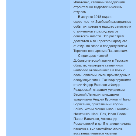
Игнатенко, ставший заведующим
строительно-гидротехническим
отделом.
В августе 1918 года в
окрестностях Змейской разыгрались
события, которые надолго зачислили
станичников в разряд врагов
советской власти. Это расстрел
делегатов 4-го Терского народного
съезда, во главе с председателем
Терского совнаркома Пашковским.
С приходом частей
Добровольческой армии в Терскую
область, некоторые станичники,
наиболее отличившиеся в боях с
большевиками, были произведены в
следующие чины. Так подхорунжими
стали Федор Яковлев и Федор
Раздорский, старшим урядником
Василий Лепехин, младшими
урядниками Андрей Куриной и Павел
Борисенко, приказными Георгий
Зайко, Устим Монанников, Николай
Никитинко, Иван Пах, Иван Пелих,
Павел Васильев, Александр
Романовский и др. В станице начала
налаживаться спокойная жизнь,
восстанавливаться казачьи