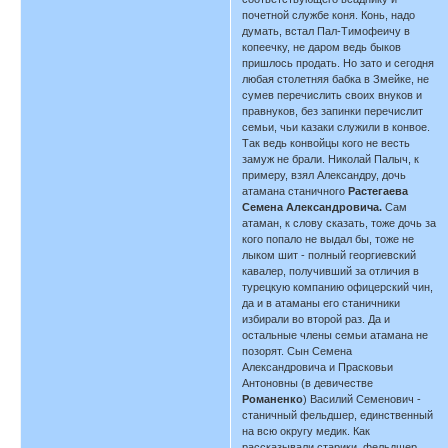
почетной службе коня. Конь, надо
думать, встал Пал-Тимофеичу в
копеечку, не даром ведь быков
пришлось продать. Но зато и сегодня
любая столетняя бабка в Змейке, не
сумев перечислить своих внуков и
правнуков, без запинки перечислит
семьи, чьи казаки служили в конвое.
Так ведь конвойцы кого не весть
замуж не брали. Николай Палыч, к
примеру, взял Александру, дочь
атамана станичного
Растегаева
Семена Александровича.
Сам
атаман, к слову сказать, тоже дочь за
кого попало не выдал бы, тоже не
лыком шит - полный георгиевский
кавалер, получивший за отличия в
турецкую компанию офицерский чин,
да и в атаманы его станичники
избирали во второй раз. Да и
остальные члены семьи атамана не
позорят. Сын Семена
Александровича и Прасковьи
Антоновны (в девичестве
Романенко
) Василий Семенович -
станичный фельдшер, единственный
на всю округу медик. Как
рассказывали старики, фельдшер