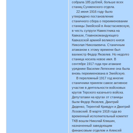
собрала 185 рублей, больше всех
станиц Сунженского отдела.
22 июня 1916 году было
утверждено постановление
станичного сбора о переименовании
станицы Змейской в Анастасиевскую,
в честь супруги Наместника на
Кавказе, Главнокомандующего
Кавказской армией великого князя
Николая Николаевича. Станичным
атаманом к этому времени был
вахмистр Федор Яковлев. Но недолго
станица носила новое имя. В
сентябре 1917 года при атамане
уряднике Василии Лепехине она была
вновь переименована в Змейскую.
В переломный 1917 год многие
станичники приняли самое активное
участие в деятельности войсковых
кругов Терского казачьего войска.
Депутатами на кругах от станицы
были Федор Яковлев, Дмитрий
Диденко, Терентий Кривдун и Дмитрий
Лозовский. В марте 1918 года во
временный исполнительный комитет
ТКВ вошли Николай Клишин,
назначенный заведующим
финансовым отделом и Алексей