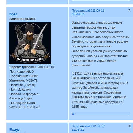
2
Поделиться
2011-06-11
boer
05:44:53
Администратор
была основана в весьма важном
стратегическом месте, у так
называемых Эльхотовских ворот.
Свое название она получила от речки
Змейки, которая извилистым руслом
оправдывала данное имя.
Заселенная уроженцами украинских
губерний, она до сих пор отличается
станичниками с украинскими
фамилиями.
Зарегистрирован
: 2009-05-10
Приглашений:
0
К 1912 году станица насчитывала
Сообщений:
19682
3400 жителей и состояла из 522
Уважение:
[+85/-7]
казачьих дворов и 78 иногородних. В
Позитив:
[+42/-8]
центре Змейской, на площади,
Пол:
Мужской
находились церковь Сошествия
Провел на форуме:
Святого Духа и станичное училище.
4 месяца 3 дня
Станичный храм был сооружен в
Последний визит:
1855 году.
2026-08-06 15:50:43
0
3
Поделиться
2012-01-17
Есаул
11:58:22