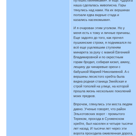
путешественниками». И ещё: «Дорога
наша сделалась живописна. Горы
тянулись над нами. На их вершинах
ползали едва видные стада и
казались насекомыми».
И я очарован этим уголком. Но у
меня есть к тому и личные причины.
Еще задолго до того, как прочел
пушкинские строки, я поднимался по
всё еще уцелевшим ступеням
минарета за руку с мамой Евгенией
Владимировной и по окрестным
горам бродил, собирая кизил, ажину,
лещину да чинаревые орехи с
бабушкой Марией Николаевной. А с
вершины лесистого хребта была
видна родная станица Змейская и
строй тополей на улице, на которой
прошла жизнь нескольких поколений
моих предков.
Впрочем, глянулись эти места людям
давно. Ученые говорят, что район
Эльхотовских ворот - промытого
Тереком, прохода в Сунженском
хребте, был населен и четыре тысячи
лет назад. И тысячи лет через эти
ворота проходила оживленная дорога,