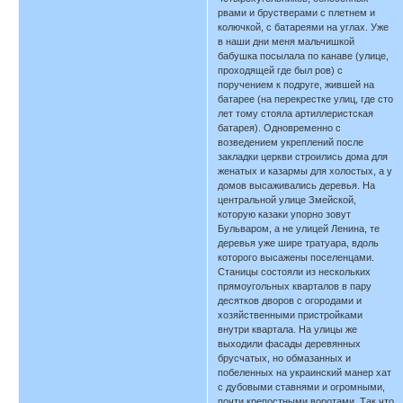
рвами и брустверами с плетнем и
колючкой, с батареями на углах. Уже
в наши дни меня мальчишкой
бабушка посылала по канаве (улице,
проходящей где был ров) с
поручением к подруге, жившей на
батарее (на перекрестке улиц, где сто
лет тому стояла артиллеристская
батарея). Одновременно с
возведением укреплений после
закладки церкви строились дома для
женатых и казармы для холостых, a у
домов высаживались деревья. На
центральной улице Змейской,
которую казаки упорно зовут
Бульваром, а не улицей Ленина, те
деревья уже шире тратуара, вдоль
которого высажены поселенцами.
Станицы состояли из нескольких
прямоугольных кварталов в пару
десятков дворов с огородами и
хозяйственными пристройками
внутри квартала. На улицы же
выходили фасады деревянных
брусчатых, но обмазанных и
побеленных на украинский манер хат
с дубовыми ставнями и огромными,
почти крепостными воротами. Так что