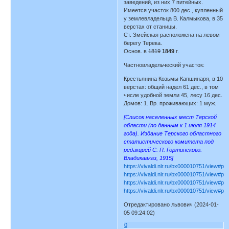
заведений, из них 7 питейных.
Имеется участок 800 дес., купленный
у землевладельца В. Калмыкова, в 35
верстах от станицы.
Ст. Змейская расположена на левом
берегу Терека.
Основ. в
1819
1849
г.
Частновладельческий участок:
Крестьянина Козьмы Капшинаря, в 10
верстах: общий надел 61 дес., в том
числе удобной земли 45, лесу 16 дес.
Домов: 1. Вр. проживающих: 1 муж.
[Список населенных мест Терской
области (по данным к 1 июля 1914
года). Издание Терского областного
статистического комитета под
редакцией С. П. Гортинского.
Владикавказ, 1915]
https://vivaldi.nlr.ru/bx000010751/view#p
https://vivaldi.nlr.ru/bx000010751/view#p
https://vivaldi.nlr.ru/bx000010751/view#p
https://vivaldi.nlr.ru/bx000010751/view#p
Отредактировано львович (2024-01-
05 09:24:02)
0