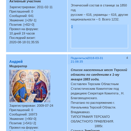
Активный участник
Этнический состав в станице за 1850
Зарегистрирован
: 2011-02-11
год.
Приглашений:
0
русские – 616, украинцы – 616, другие
Сообщений:
641
национальности – 0. Всего 1232.
Уважение:
[+26/-1]
Позитив:
[+82/-0]
0
Провел на форуме:
10 дней 19 часов
Последний визит:
2020-08-18 01:35:55
4
Поделиться
2016-03-31
Андрей
21:08:35
Модератор
Список населенных мест Терской
области по сведениям к 1-му
января 1883 года.
Составлен Терским Областным
Статистическим Комитетом под
редакциею Секретаря Комитета , Н.
Благовещенскаго.
Печатано по распоряжению г.
Зарегистрирован
: 2009-07-24
Начальника Терской Области.
Приглашений:
0
Владикавказ.
Сообщений:
16973
ТИПОГРАФИЯ ТЕРСКАГО
Уважение:
[+90/-0]
ОБЛАСТНОГО ПРАВЛЕНИЯ.
Позитив:
[+541/-2]
1885г.
Провел на форуме:
Станица
Змейская