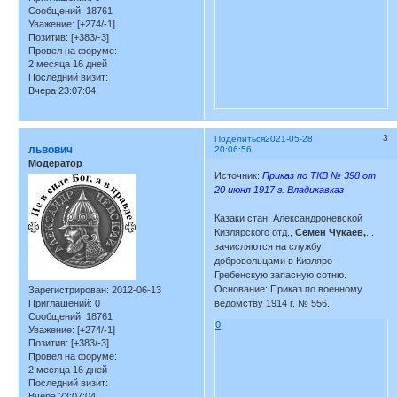
Сообщений:
18761
Уважение:
[+274/-1]
Позитив:
[+383/-3]
Провел на форуме:
2 месяца 16 дней
Последний визит:
Вчера 23:07:04
3
Поделиться
2021-05-28
львович
20:06:56
Модератор
Источник:
Приказ по ТКВ № 398 от
20 июня 1917 г. Владикавказ
Казаки стан. Александроневской
Кизлярского отд.,
Семен Чукаев,
...
зачисляются на службу
добровольцами в Кизляро-
Гребенскую запасную сотню.
Основание: Приказ по военному
Зарегистрирован
: 2012-06-13
ведомству 1914 г. № 556.
Приглашений:
0
Сообщений:
18761
0
Уважение:
[+274/-1]
Позитив:
[+383/-3]
Провел на форуме:
2 месяца 16 дней
Последний визит:
Вчера 23:07:04