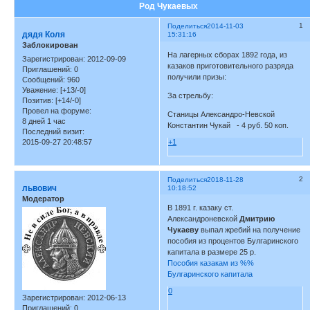
Род Чукаевых
1
Поделиться
2014-11-03
дядя Коля
15:31:16
Заблокирован
На лагерных сборах 1892 года, из
Зарегистрирован
: 2012-09-09
казаков приготовительного разряда
Приглашений:
0
получили призы:
Сообщений:
960
Уважение:
[+13/-0]
За стрельбу:
Позитив:
[+14/-0]
Провел на форуме:
Станицы Александро-Невской
8 дней 1 час
Константин Чукай - 4 руб. 50 коп.
Последний визит:
2015-09-27 20:48:57
+1
2
Поделиться
2018-11-28
львович
10:18:52
Модератор
В 1891 г. казаку ст.
Александроневской
Дмитрию
Чукаеву
выпал жребий на получение
пособия из процентов Булгаринского
капитала в размере 25 р.
Пособия казакам из %%
Булгаринского капитала
0
Зарегистрирован
: 2012-06-13
Приглашений:
0