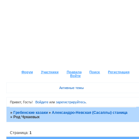
Форум
Участники
Правила
Поиск
Регистрация
Войти
Активные темы
Привет, Гость!
Войдите
или
зарегистрируйтесь
.
»
Гребенские казаки
»
Александро-Невская (Сасаплы) станица
»
Род Чукаевых
Страница:
1