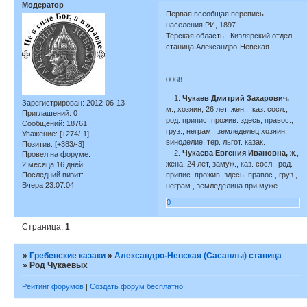
Модератор
Первая всеобщая перепись
населения РИ, 1897.
Терская область, Кизлярский отдел,
станица Александро-Невская.
-------------------------------------------------
-----------------------------------------------
0068
1.
Чукаев Дмитрий Захарович,
Зарегистрирован
: 2012-06-13
м., хозяин, 26 лет, жен., каз. сосл.,
Приглашений:
0
род. припис. прожив. здесь, правос.,
Сообщений:
18761
груз., неграм., земледелец хозяин,
Уважение:
[+274/-1]
виноделие, тер. льгот. казак.
Позитив:
[+383/-3]
2.
Чукаева Евгения Ивановна,
ж.,
Провел на форуме:
жена, 24 лет, замуж., каз. сосл., род.
2 месяца 16 дней
Последний визит:
припис. прожив. здесь, правос., груз.,
Вчера 23:07:04
неграм., земледелица при муже.
0
Страница:
1
»
Гребенские казаки
»
Александро-Невская (Сасаплы) станица
»
Род Чукаевых
Рейтинг форумов
|
Создать форум бесплатно