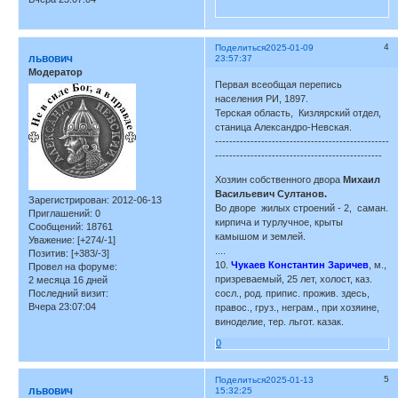
4
Поделиться
2025-01-09
львович
23:57:37
Модератор
Первая всеобщая перепись
населения РИ, 1897.
Терская область, Кизлярский отдел,
станица Александро-Невская.
-------------------------------------------------
-----------------------------------------------
Хозяин собственного двора
Михаил
Васильевич Султанов.
Зарегистрирован
: 2012-06-13
Во дворе жилых строений - 2, саман.
Приглашений:
0
кирпича и турлучное, крыты
Сообщений:
18761
камышом и землей.
Уважение:
[+274/-1]
....
Позитив:
[+383/-3]
10.
Чукаев Константин Заричев
, м.,
Провел на форуме:
призреваемый, 25 лет, холост, каз.
2 месяца 16 дней
Последний визит:
сосл., род. припис. прожив. здесь,
Вчера 23:07:04
правос., груз., неграм., при хозяине,
виноделие, тер. льгот. казак.
0
5
Поделиться
2025-01-13
львович
15:32:25