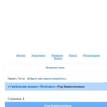
Форум
Участники
Правила
Поиск
Регистрация
Войти
Активные темы
Привет, Гость!
Войдите
или
зарегистрируйтесь
.
»
Гребенские казаки
»
Пятигорск
»
Род Криволаповых
Страница:
1
Род Криволаповых