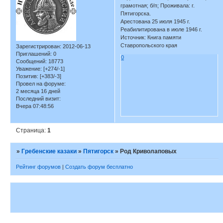
грамотная; б/п; Проживала: г.
Пятигорска.
Арестована 25 июля 1945 г.
Реабилитирована в июле 1946 г.
Источник: Книга памяти
Ставропольского края
Зарегистрирован
: 2012-06-13
Приглашений:
0
0
Сообщений:
18773
Уважение:
[+274/-1]
Позитив:
[+383/-3]
Провел на форуме:
2 месяца 16 дней
Последний визит:
Вчера 07:48:56
Страница:
1
»
Гребенские казаки
»
Пятигорск
»
Род Криволаповых
Рейтинг форумов
|
Создать форум бесплатно