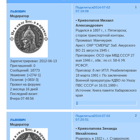
1
Поделиться
2014-07-02
львович
07:19:08
Модератор
•
Криволапов Михаил
Александрович
Родился в 1897 г., г. Пятигорска;
сторож транспортной конторы.
Проживал: Манчжурия.
Арест. ОКР "СМЕРШ" Заб. Амурского
ВО 21 августа 1945 г.
Приговорен: ОСО при МВД СССР 27
мая 1946 г., обв.: по ст. 58-6 УК
Зарегистрирован
: 2012-06-13
РСФСР..
Приглашений:
0
Сообщений:
18773
Приговор: 8 лет ИТЛ. Реабилитирован
Уважение:
[+274/-1]
18 марта 1991 г. По заключению
Позитив:
[+383/-3]
Военной прокуратуры КДВО по Указу
Провел на форуме:
ПВС СССР от 16.01.1989 г.
2 месяца 16 дней
Источник: Книга памяти Хабаровского
Последний визит:
края
Вчера 07:48:56
0
2
Поделиться
2014-07-02
львович
07:20:51
Модератор
•
Криволапова Зинаида
Михайловна
Родилась в 1922 г., г. Ставрополя;